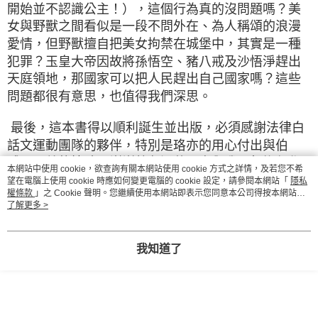
開始並不認識公主！），這個行為真的沒問題嗎？美
女與野獸之間看似是一段不問外在、為人稱頌的浪漫
愛情，但野獸擅自把美女拘禁在城堡中，其實是一種
犯罪？玉皇大帝因故將孫悟空、豬八戒及沙悟淨趕出
天庭領地，那國家可以把人民趕出自己國家嗎？這些
問題都很有意思，也值得我們深思。
最後，這本書得以順利誕生並出版，必須感謝法律白
話文運動團隊的夥伴，特別是珞亦的用心付出與伯
威、又慈的協助。謝謝摯友涵茵願意與我一起擔任作
本網站中使用 cookie，欲查詢有關本網站使用 cookie 方式之詳情，及若您不希
者，謝謝辰祐在寫作初期提供許多材料與建議，你的
望在電腦上使用 cookie 時應如何變更電腦的 cookie 設定，請參閱本網站「
隱私
權條款
」之 Cookie 聲明。您繼續使用本網站即表示您同意本公司得按本網站使
存在跟陪伴對我來說就是最大的動力，謝謝家人各方
用條款之 Cookie 聲明使用 cookie。
了解更多 >
面的支持，我愛你們。
•
用法律了解自己生長的地方
我知道了
文／蔡涵茵（《童話陪審團》作者之一）
法白一直致力於提供正確、簡單易懂的法律知識，讓