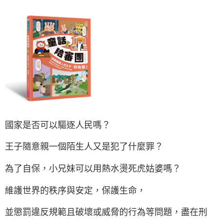
國家是否可以驅逐人民嗎？
王子隨意親一個陌生人又是犯了什麼罪？
為了自保，小兄妹可以用熱水燙死虎姑婆嗎？
維護世界的秩序與安定，保護生命，
並懲罰違反規範且破壞或威脅的行為等問題，盡在刑