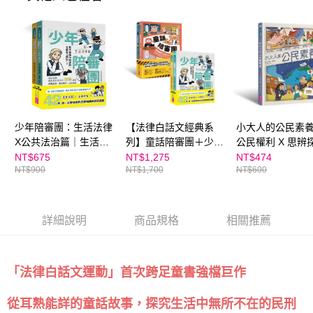
請求用戶進行身份認證。
５．嚴禁一人註冊多個帳號或使用他人資訊註冊。若發現惡意使用之情形，
恩沛科技股份有限公司將有權停止該用戶之使用額度並採取法律行動。
少年陪審團：生活法律
【法律白話文經典系
小大人的公民素
X公共法治篇｜生活漫
列】童話陪審團＋少年
公民權利 X 思辨
畫情境+公民法治素
陪審團 (2套共4書)
──建構現代公民
NT$675
NT$1,275
NT$474
NT$900
NT$1,700
NT$600
養，避開無所不在的犯
必備圖文知識書
罪地雷（共兩冊）
詳細說明
商品規格
相關推薦
「法律白話文運動」首次跨足童書強檔巨作
從耳熟能詳的童話故事，探究生活中無所不在的民刑