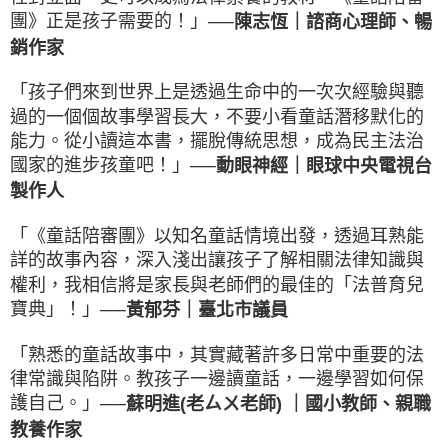
團》正是孩子需要的！」
｜
諮商心理師、暢
──陳志恆
銷作家
「孩子們來到世界上是透過生命中的一次次經驗與聽
過的一個個故事學習長大，不要小看童話潛移默化的
能力。從小讀這本書，擺脫傳統思想，成為民主法治
國家的進步孩童吧！」
｜
眼球中央電視台
──動眼神經
製作人
「《童話陪審團》以知名童話情境出發，透過耳熟能
詳的故事內容，深入淺出讓孩子了解相關法律知識與
權利，我相信將是家長與老師們的最佳的「法普育兒
寶典」！」
｜
臺北市議員
──黃郁芬
「熟悉的童話故事中，其實藏著許多日常中重要的法
律常識與陷阱。教孩子一邊讀童話，一邊學習如何保
護自己。」
｜
國小教師、親職
──蘇明進(老ㄙㄨ老師)
教養作家