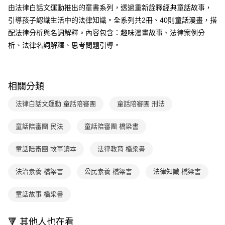
付款後全家取貨｜8/8-8/14運費優惠，結帳滿499即享免運。
【繳款方式說明】
由法律白話文運動推出的童書系列，透過重新詮釋經典童話故事，
1.分期款項不併入電信帳單，「大哥付你分期」於每月結算日後寄送繳費提
每筆NT$70，滿NT$499(含以上)免運費
【「AFTEE先享後付」結帳流程】
引導孩子認識生活中的法律知識。全系列共2冊、40則童話漫畫，搭
醒簡訊。
１．於結帳方式選擇「AFTEE先享後付」後，將跳轉至「AFTEE先享後付」
2.透過簡訊連結打開帳單後，可選擇「超商條碼／台灣大直營門市／銀行轉
付款後7-11取貨
配法律分析與名詞解釋。內容包含：趣味漫畫故事、法律案例分
結帳頁面，進行簡訊認證並確認金額後，即可完成結帳。
帳／街口支付／iPASS MONEY」等通路繳費。
２．訂單成立數日內，您將收到繳費通知簡訊。
析、法律名詞解釋、思考問題引導。
每筆NT$70，滿NT$800(含以上)免運費
３．收到繳費通知簡訊後14天內，點擊此簡訊中的連結，可透過四大超商／
【注意事項】
ATM／網路銀行／等多元方式進行付款，方視為交易完成。
國內宅配/郵寄 (不適用離島、海外及郵局i郵箱)
1.本服務係由「台灣大哥大股份有限公司」（以下簡稱本公司）所提供，讓
※ 請注意：結帳手續完成當下不需立刻繳費，但若您需要取消訂單，請聯絡
用戶於交易時，得透過本服務購買商品或服務，並由商店將買賣／分期付款
每筆NT$70，滿NT$800(含以上)免運費
購買商品的店家。未經商家同意取消之訂單仍視為有效，需透過AFTEE先享
買賣價金債權讓與本公司後，依約使用本公司帳單繳交帳款。
相關分類
後付繳納相關費用。
2.基於同意付款使用「大哥付你分期」之契約關係目的，商店將以您的個人
離島宅配（澎湖、金門、馬祖、小琉球；不適用於郵局i郵箱）
※ 交易是否成功請以「AFTEE先享後付 」之結帳頁面顯示為準，若有關於
資料（包含姓名、電話或地址）提供予台灣大哥大進項蒐集、處理及利用，
法律白話文運動 童話陪審團
童話陪審團 刑法
是否繳費成功／繳費後需取消欲退款等相關疑問，請聯繫「AFTEE先享後付
每筆NT$200
由本公司與您本人進行分期帳單所需資料之確認、核對及更正。
客戶支援中心」
https://netprotections.freshdesk.com/support/home
3.完整用戶服務條款，請詳閱以下連結：
https://oppay.tw/userRule
童話陪審團 民法
童話陪審團 橋梁書
海外包裹航空運送
查看運費
【注意事項】
１．透過由恩沛科技股份有限公司提供之「AFTEE先享後付」服務完成之交
童話陪審團 故事讀本
法律教育 橋梁書
易，需依本服務之必要範圍內提供個人資料，並將交易相關給付款項請求債
權轉讓予恩沛科技股份有限公司。
２．關於個人資料處理事宜，請瀏覽以下網址：
法治素養 橋梁書
公民素養 橋梁書
法律知識 橋梁書
https://aftee.tw/terms/#terms3
３．未成年的使用者請事先徵得法定代理人或監護人之同意方可使用
童話故事 橋梁書
「AFTEE先享後付」，若未經同意申辦者引起之損失，本公司不負相關責
任。
４．使用「AFTEE先享後付」時，將依據個別帳號之用戶狀況，依本公司即
🔻 其他人也在看
時審查核予不同之上限額度；若仍有額度不足之情形，本公司將視審查結果