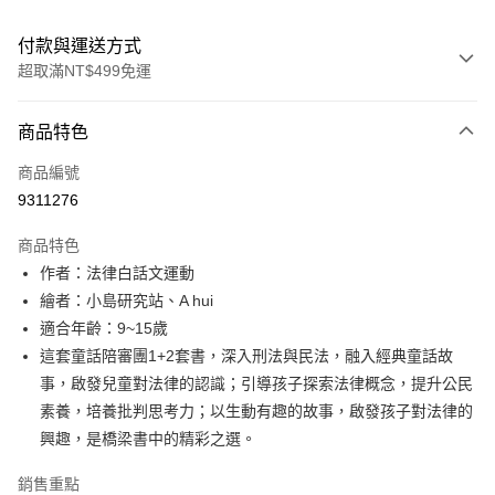
付款與運送方式
超取滿NT$499免運
付款方式
商品特色
信用卡一次付款
商品編號
LINE Pay
9311276
Apple Pay
商品特色
大哥付你分期
作者：法律白話文運動
相關說明
繪者：小島研究站、A hui
【大哥付你分期使用說明】
適合年齡：9~15歲
AFTEE先享後付
1.本服務由台灣大哥大提供，台灣大哥大用戶可立即使用無須另外申請。
這套童話陪審團1+2套書，深入刑法與民法，融入經典童話故
2.付款方式選擇「大哥付你分期」，訂單成立後會自動跳轉到大哥付的交易
相關說明
流程，驗證手機門號後，選擇欲分期的期數、繳款截止日，確認付款後即完
事，啟發兒童對法律的認識；引導孩子探索法律概念，提升公民
【關於「AFTEE先享後付」】
成交易。
ATM付款
AFTEE先享後付是「在收到商品之後才付款」的支付方式。 讓您購物簡單
素養，培養批判思考力；以生動有趣的故事，啟發孩子對法律的
3.實際核准額度、可分期數及費用金額請依後續交易確認頁面所載為準。
便利好安心！
興趣，是橋梁書中的精彩之選。
4.訂單成立30分鐘內，如未前往確認交易或遇審核未通過，訂單將自動取
１．簡單：不需註冊會員、不需綁卡、不需儲值。
運送方式
消。如遇「轉專審核」未通過狀況，表示未達大哥付你分期系統評分，恕無
２．便利：只要手機號碼，簡訊認證，即可結帳。
法說明評估內容。
銷售重點
３．安心：先確認商品／服務後，再付款。