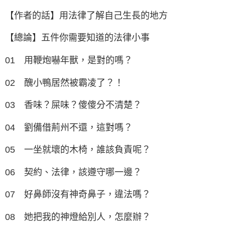
【作者的話】用法律了解自己生長的地方
【總論】五件你需要知道的法律小事
01 用鞭炮嚇年獸，是對的嗎？
02 醜小鴨居然被霸凌了？！
03 香味？屎味？傻傻分不清楚？
04 劉備借荊州不還，這對嗎？
05 一坐就壞的木椅，誰該負責呢？
06 契約、法律，該遵守哪一邊？
07 好鼻師沒有神奇鼻子，違法嗎？
08 她把我的神燈給別人，怎麼辦？