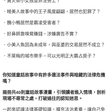
．賣火柴小女孩是非法勞工？
．睡美人故事中的王子風度翩翩，居然也犯罪了？
．醜小鴨居然是霸凌受害者？
．好鼻師靠嗅覺賺錢，涉嫌廣告不實？
．小美人魚因為未成年，與巫婆的交易居然不成立？
．不萊梅的城市樂手，可以光明正大霸占房子？
你知道童話故事中有許多違法事件與暗藏的法律危機
嗎？
兩冊共40則童話故事漫畫，引領讀者進入情境，
剖析
現場不尋常之處，打破過往的認知迷思。
一起來認識法律基礎知識，擴充法治素養，讓自己免