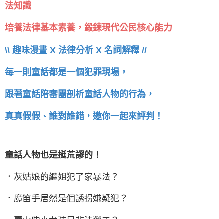
法知識
培養法律基本素養，鍛鍊現代公民核心能力
\\ 趣味漫畫 X 法律分析 X 名詞解釋 //
每一則童話都是一個犯罪現場，
跟著童話陪審團剖析童話人物的行為，
真真假假、誰對誰錯，邀你一起來評判！
童話人物也是挺荒謬的！
．灰姑娘的繼姐犯了家暴法？
．魔笛手居然是個誘拐嫌疑犯？