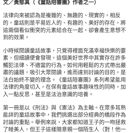
文／黃郁真（《童話陪審團》作者之一）
法律向來被認為是複雜的、無趣的、現實的，相反
的，童話則是平易近人的、有趣的、美好的存在，將
這兩個看似衝突的元素結合在一起，卻會產生意想不
到的效果。
小時候閱讀童話故事，只覺得裡面充滿幸福快樂的要
素，但細讀便會發現，這個美好世界中其實存在許多
觸犯法律、不適當的行為。如何用輕鬆的方式帶出嚴
肅的議題，吸引大眾閱讀，進而達到討論的目的，是
法白始終不變的理念。《童話陪審團》系列希望能用
法律的角度切入，在保有童話故事趣味性的同時，加
入一點反思，甚至是法治意識的培養。
第一冊是以《刑法》與《憲法》為主軸。在眾多耳熟
能詳的童話故事中，我們挑選出部分經典的橋段作為
討論的重點。舉例來說，大家都知道王子的一吻拯救
了睡美人，但王子這樣隨意親一個陌生人（對！他一