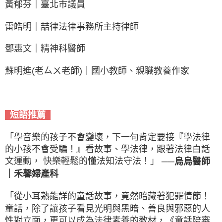
黃郁芬｜臺北市議員
雷皓明｜喆律法律事務所主持律師
鄧惠文｜精神科醫師
蘇明進(老ㄙㄨ老師)｜國小教師、親職教養作家
短語推薦
「學音樂的孩子不會變壞，下一句肯定要接『學法律
的小孩不會受騙！』看故事、學法律，跟著法律白話
文運動， 快樂輕鬆的懂法知法守法！」
──烏烏醫師
｜禾馨婦產科
「從小耳熟能詳的童話故事，竟然暗藏著犯罪情節！
童話，除了讓孩子看見光明與黑暗、善良與邪惡的人
性對立面，更可以成為法律素養的教材，《童話陪審