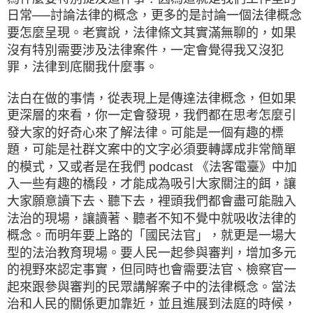
日常──討論法律的概念，更多的是討論一個法律概念
要怎麼呈現。老實說，法律條文其實滿無聊的，如果
沒有特別需要涉及法律案件，一定會覺得我又沒犯
罪，法律到底關我什麼事。
法白在做的事情，從表現上是傳達法律概念，但如果
更深層的來看，你一定會發現，我們都在思考怎麼引
發大家的好奇心來了解法律。可能是一個有趣的標
題，可能是社群文案中的文字必須要轉譯成非常簡單
的模式，又或者是在我們 podcast 《法客電臺》中加
入一些有趣的橋段，才能成為吸引大家關注的餌，讓
大家願意讀下去、聽下去，裡頭我們都會盡可能融入
法治的現場，讓讀著、聽者不知不覺中就吸收法律的
概念。而明年要上路的「國民法官」，就更是一場大
型的法治教育現場。要人民一起參與審判，增加多元
的視野來認定事實，但同時也會需要法官、檢察官一
起來跟參與審判的民眾講解案子中的法律概念。當法
治和人民的關係更加靠近，並且進展到法庭的時候，