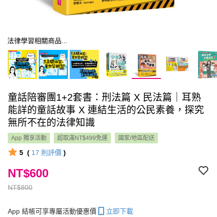
法律學習相關商品...
童話陪審團1+2套書：刑法篇 X 民法篇｜耳熟
能詳的童話故事 X 連結生活的公民素養，探究
無所不在的法律知識
App 獨享活動
超取滿NT$499免運
國家/地區配送
5
(
17
則評價
)
NT$600
NT$800
App 結帳可享專屬活動優惠價
立即下載