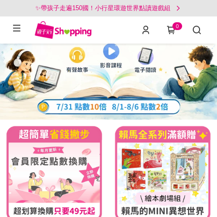
✨帶孩子走遍150國！小行星環遊世界點讀遊戲組
0