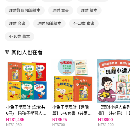
ATM／網路銀行／等多元方式進行付款，方視為交易完成。
國內宅配/郵寄 (不適用離島、海外及郵局i郵箱)
1.本服務係由「台灣大哥大股份有限公司」（以下簡稱本公司）所提供，讓
※ 請注意：結帳手續完成當下不需立刻繳費，但若您需要取消訂單，請聯絡
用戶於交易時，得透過本服務購買商品或服務，並由商店將買賣／分期付款
理財教育 知識繪本
理財 童書
理財 繪本
每筆NT$70，滿NT$800(含以上)免運費
購買商品的店家。未經商家同意取消之訂單仍視為有效，需透過AFTEE先享
買賣價金債權讓與本公司後，依約使用本公司帳單繳交帳款。
後付繳納相關費用。
2.基於同意付款使用「大哥付你分期」之契約關係目的，商店將以您的個人
離島宅配（澎湖、金門、馬祖、小琉球；不適用於郵局i郵箱）
※ 交易是否成功請以「AFTEE先享後付 」之結帳頁面顯示為準，若有關於
理財 套書
理財 知識繪本
4~10歲 童書
資料（包含姓名、電話或地址）提供予台灣大哥大進項蒐集、處理及利用，
是否繳費成功／繳費後需取消欲退款等相關疑問，請聯繫「AFTEE先享後付
每筆NT$200
由本公司與您本人進行分期帳單所需資料之確認、核對及更正。
客戶支援中心」
https://netprotections.freshdesk.com/support/home
3.完整用戶服務條款，請詳閱以下連結：
https://oppay.tw/userRule
4~10歲 繪本
海外包裹航空運送
查看運費
【注意事項】
１．透過由恩沛科技股份有限公司提供之「AFTEE先享後付」服務完成之交
🔻 其他人也在看
易，需依本服務之必要範圍內提供個人資料，並將交易相關給付款項請求債
權轉讓予恩沛科技股份有限公司。
２．關於個人資料處理事宜，請瀏覽以下網址：
https://aftee.tw/terms/#terms3
３．未成年的使用者請事先徵得法定代理人或監護人之同意方可使用
「AFTEE先享後付」，若未經同意申辦者引起之損失，本公司不負相關責
任。
４．使用「AFTEE先享後付」時，將依據個別帳號之用戶狀況，依本公司即
時審查核予不同之上限額度；若仍有額度不足之情形，本公司將視審查結果
請求用戶進行身份認證。
５．嚴禁一人註冊多個帳號或使用他人資訊註冊。若發現惡意使用之情形，
小兔子學理財 (全套共
小兔子學理財【進階
【理財小達人系
恩沛科技股份有限公司將有權停止該用戶之使用額度並採取法律行動。
6冊)｜陪孩子學習人生
篇】5+6套書（共兩
書】（共4冊）｜
財富價值
冊）：從小練習聰明消
孩子應該學的經
NT$1,485
NT$525
NT$900
NT$1,980
NT$700
NT$1,200
費、動腦賺錢，創造物