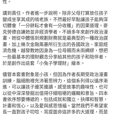
性。
講到責任，作者進一步說明，除非父母打算放任孩子
變成坐享其成的啃老族，不然最好早點讓孩子能夠深
切體會「一分耕耘才會有一分收穫」的因果道理。麥
克勞德自謙她並非經濟學者，不過多年來創作政治漫
畫，她從中體悟到規劃財務就是最典型的一種政治謀
畫，加上幾次金融風暴所衍生出的各國政治、家庭經
濟危機，越發教她因身為一位母親而未雨綢繆，想把
一些最基本的理財觀念分享給其他的孩子和陪伴者，
於是創作出這套「小兔子學理財」繪本。
儘管本套書對象是小孩，但因為作者長期受政治漫畫
訓練，腦細胞裡充沛著思辨力，這個系列得以循序漸
進，可以讓孩子邊笑邊讀，感受故事的趣味性，也可
以從中深深發掘出值得仔細咀嚼的邏輯和意旨。四本
書依序想要傳遞的，包括成就和獨立，抉擇和智慧，
計畫和恆心，以及愛與感恩惜福。當然我們不希望家
長一直對孩子叨唸、耳提面命這許多的大道理，而是