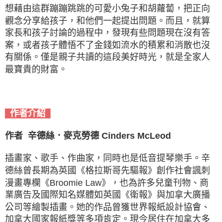
想藉由這群蹦蹦跳跳的可愛小兔子和胡蘿蔔，把正向
觀念分享給孩子，和他們一起提出問題。而且，就算
家長和孩子討論的過程中，發現有些問題現在沒有答
案，或者孩子體悟不了金錢如流水的積累和消散也沒
有關係。僅是親子共讀的這段美好時光，就是全家人
最寶貴的財富。
作者介紹
辛德絲．麥克勞德 Cinders McLeod
作者
插畫家、歌手、作曲家，同時也是低音提琴樂手。辛
德絲曾長期為英國《格拉斯哥先驅報》創作社會諷刺
漫畫專欄《Broomie Law》，也為許多兒童刊物、商
業廣告及國際知名媒體如英國《衛報》與加拿大廣播
公司等繪製插畫。她的作品曾獲世界報紙設計協會、
加拿大國家報紙獎等多項肯定。現今居住在加拿大多