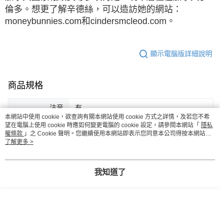
倫多。想更了解辛德絲，可以造訪她的網站：
moneybunnies.com和cindersmcleod.com。
顯示電腦版詳細說明
商品規格
注音
有
本網站中使用 cookie，欲查詢有關本網站使用 cookie 方式之詳情，及若您不希
望在電腦上使用 cookie 時應如何變更電腦的 cookie 設定，請參閱本網站「
隱私
ISBN
9789575037130
權條款
」之 Cookie 聲明。您繼續使用本網站即表示您同意本公司得按本網站使
用條款之 Cookie 聲明使用 cookie。
了解更多 >
出版社
親子天下
裝訂
全彩精裝
我知道了
頁數
160
出版日期
2021-01-05