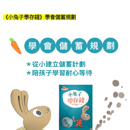
《小兔子學存錢》學會儲蓄規劃