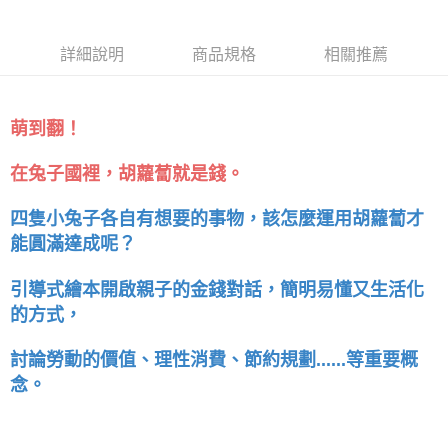
質生活踏實、內在富足
的未來（附親子共讀引
導摺頁）
詳細說明
商品規格
相關推薦
萌到翻！
在兔子國裡，胡蘿蔔就是錢。
四隻小兔子各自有想要的事物，該怎麼運用胡蘿蔔才
能圓滿達成呢？
引導式繪本開啟親子的金錢對話，簡明易懂又生活化
的方式，
討論勞動的價值、理性消費、節約規劃......等重要概
念。