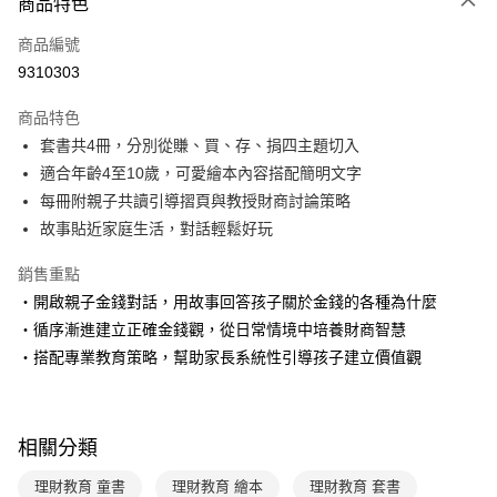
商品特色
信用卡一次付款
商品編號
LINE Pay
9310303
Apple Pay
商品特色
大哥付你分期
套書共4冊，分別從賺、買、存、捐四主題切入
相關說明
適合年齡4至10歲，可愛繪本內容搭配簡明文字
【大哥付你分期使用說明】
每冊附親子共讀引導摺頁與教授財商討論策略
AFTEE先享後付
1.本服務由台灣大哥大提供，台灣大哥大用戶可立即使用無須另外申請。
故事貼近家庭生活，對話輕鬆好玩
2.付款方式選擇「大哥付你分期」，訂單成立後會自動跳轉到大哥付的交易
相關說明
流程，驗證手機門號後，選擇欲分期的期數、繳款截止日，確認付款後即完
【關於「AFTEE先享後付」】
成交易。
銷售重點
ATM付款
AFTEE先享後付是「在收到商品之後才付款」的支付方式。 讓您購物簡單
3.實際核准額度、可分期數及費用金額請依後續交易確認頁面所載為準。
‧開啟親子金錢對話，用故事回答孩子關於金錢的各種為什麼
便利好安心！
4.訂單成立30分鐘內，如未前往確認交易或遇審核未通過，訂單將自動取
１．簡單：不需註冊會員、不需綁卡、不需儲值。
‧循序漸進建立正確金錢觀，從日常情境中培養財商智慧
運送方式
消。如遇「轉專審核」未通過狀況，表示未達大哥付你分期系統評分，恕無
２．便利：只要手機號碼，簡訊認證，即可結帳。
法說明評估內容。
‧搭配專業教育策略，幫助家長系統性引導孩子建立價值觀
３．安心：先確認商品／服務後，再付款。
付款後全家取貨｜8/8-8/14運費優惠，結帳滿499即享免運。
【繳款方式說明】
1.分期款項不併入電信帳單，「大哥付你分期」於每月結算日後寄送繳費提
每筆NT$70，滿NT$499(含以上)免運費
【「AFTEE先享後付」結帳流程】
醒簡訊。
１．於結帳方式選擇「AFTEE先享後付」後，將跳轉至「AFTEE先享後付」
2.透過簡訊連結打開帳單後，可選擇「超商條碼／台灣大直營門市／銀行轉
付款後7-11取貨
結帳頁面，進行簡訊認證並確認金額後，即可完成結帳。
相關分類
帳／街口支付／iPASS MONEY」等通路繳費。
２．訂單成立數日內，您將收到繳費通知簡訊。
每筆NT$70，滿NT$800(含以上)免運費
３．收到繳費通知簡訊後14天內，點擊此簡訊中的連結，可透過四大超商／
理財教育 童書
理財教育 繪本
理財教育 套書
【注意事項】