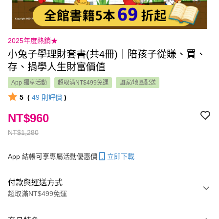
2025年度熱銷★
小兔子學理財套書(共4冊)｜陪孩子從賺、買、
存、捐學人生財富價值
App 獨享活動
超取滿NT$499免運
國家/地區配送
5
(
49
則評價
)
NT$960
NT$1,280
App 結帳可享專屬活動優惠價
立即下載
付款與運送方式
超取滿NT$499免運
付款方式