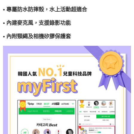
• 專屬防水防摔殼，水上活動超適合
• 內建麥克風，支援錄影功能
• 內附頸繩及相機矽膠保護套