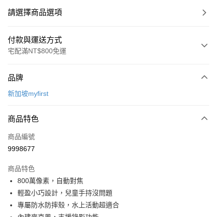
請選擇商品選項
付款與運送方式
宅配滿NT$800免運
付款方式
品牌
信用卡一次付款
新加坡myfirst
LINE Pay
商品特色
Apple Pay
商品編號
大哥付你分期
9998677
相關說明
【大哥付你分期使用說明】
AFTEE先享後付
商品特色
1.本服務由台灣大哥大提供，台灣大哥大用戶可立即使用無須另外申請。
2.付款方式選擇「大哥付你分期」，訂單成立後會自動跳轉到大哥付的交易
相關說明
800萬像素，自動對焦
流程，驗證手機門號後，選擇欲分期的期數、繳款截止日，確認付款後即完
【關於「AFTEE先享後付」】
輕盈小巧設計，兒童手持沒問題
成交易。
ATM付款
AFTEE先享後付是「在收到商品之後才付款」的支付方式。 讓您購物簡單
3.實際核准額度、可分期數及費用金額請依後續交易確認頁面所載為準。
專屬防水防摔殼，水上活動超適合
便利好安心！
4.訂單成立30分鐘內，如未前往確認交易或遇審核未通過，訂單將自動取
１．簡單：不需註冊會員、不需綁卡、不需儲值。