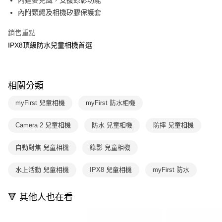
內建麥克風，支援錄影功能
運送方式
消。如遇「轉專審核」未通過狀況，表示未達大哥付你分期系統評分，恕無
２．便利：只要手機號碼，簡訊認證，即可結帳。
內附頸繩及相機矽膠保護套
法說明評估內容。
３．安心：先確認商品／服務後，再付款。
國內宅配/郵寄 (不適用離島、海外及郵局i郵箱)
【繳款方式說明】
1.分期款項不併入電信帳單，「大哥付你分期」於每月結算日後寄送繳費提
銷售重點
每筆NT$70，滿NT$800(含以上)免運費
【「AFTEE先享後付」結帳流程】
醒簡訊。
１．於結帳方式選擇「AFTEE先享後付」後，將跳轉至「AFTEE先享後付」
IPX8頂級防水兒童相機首選
2.透過簡訊連結打開帳單後，可選擇「超商條碼／台灣大直營門市／銀行轉
結帳頁面，進行簡訊認證並確認金額後，即可完成結帳。
帳／街口支付／iPASS MONEY」等通路繳費。
２．訂單成立數日內，您將收到繳費通知簡訊。
３．收到繳費通知簡訊後14天內，點擊此簡訊中的連結，可透過四大超商／
【注意事項】
ATM／網路銀行／等多元方式進行付款，方視為交易完成。
相關分類
1.本服務係由「台灣大哥大股份有限公司」（以下簡稱本公司）所提供，讓
※ 請注意：結帳手續完成當下不需立刻繳費，但若您需要取消訂單，請聯絡
用戶於交易時，得透過本服務購買商品或服務，並由商店將買賣／分期付款
購買商品的店家。未經商家同意取消之訂單仍視為有效，需透過AFTEE先享
買賣價金債權讓與本公司後，依約使用本公司帳單繳交帳款。
myFirst 兒童相機
myFirst 防水相機
後付繳納相關費用。
2.基於同意付款使用「大哥付你分期」之契約關係目的，商店將以您的個人
※ 交易是否成功請以「AFTEE先享後付 」之結帳頁面顯示為準，若有關於
資料（包含姓名、電話或地址）提供予台灣大哥大進項蒐集、處理及利用，
是否繳費成功／繳費後需取消欲退款等相關疑問，請聯繫「AFTEE先享後付
Camera 2 兒童相機
防水 兒童相機
防摔 兒童相機
由本公司與您本人進行分期帳單所需資料之確認、核對及更正。
客戶支援中心」
https://netprotections.freshdesk.com/support/home
3.完整用戶服務條款，請詳閱以下連結：
https://oppay.tw/userRule
自動對焦 兒童相機
錄影 兒童相機
【注意事項】
１．透過由恩沛科技股份有限公司提供之「AFTEE先享後付」服務完成之交
易，需依本服務之必要範圍內提供個人資料，並將交易相關給付款項請求債
水上活動 兒童相機
IPX8 兒童相機
myFirst 防水
權轉讓予恩沛科技股份有限公司。
２．關於個人資料處理事宜，請瀏覽以下網址：
https://aftee.tw/terms/#terms3
🔻 其他人也在看
３．未成年的使用者請事先徵得法定代理人或監護人之同意方可使用
「AFTEE先享後付」，若未經同意申辦者引起之損失，本公司不負相關責