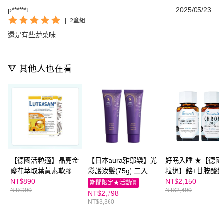
p******t
2025/05/23
|
2盒組
還是有些蔬菜味
🔻 其他人也在看
【德國活粒適】晶亮金
【日本aura雅鄔樂】光
好眠入睡 ★【德
盞花萃取葉黃素軟膠囊
彩護汝髮(75g) 二入組
粒適】鉻+甘胺酸
(60粒)｜親子家庭嚴選
（贈3g*2體驗瓶）｜親
親子家庭嚴選館
NT$890
NT$2,150
期間限定★活動價
NT$990
NT$2,490
館
子家庭嚴選館
NT$2,798
NT$3,360