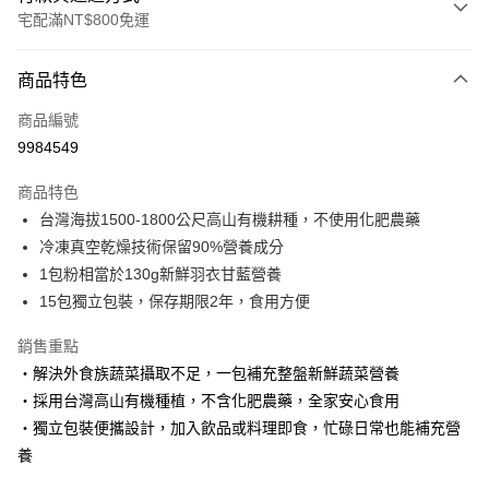
宅配滿NT$800免運
付款方式
商品特色
信用卡一次付款
商品編號
LINE Pay
9984549
Apple Pay
商品特色
大哥付你分期
台灣海拔1500-1800公尺高山有機耕種，不使用化肥農藥
相關說明
冷凍真空乾燥技術保留90%營養成分
【大哥付你分期使用說明】
1包粉相當於130g新鮮羽衣甘藍營養
AFTEE先享後付
1.本服務由台灣大哥大提供，台灣大哥大用戶可立即使用無須另外申請。
15包獨立包裝，保存期限2年，食用方便
2.付款方式選擇「大哥付你分期」，訂單成立後會自動跳轉到大哥付的交易
相關說明
流程，驗證手機門號後，選擇欲分期的期數、繳款截止日，確認付款後即完
【關於「AFTEE先享後付」】
成交易。
銷售重點
ATM付款
AFTEE先享後付是「在收到商品之後才付款」的支付方式。 讓您購物簡單
3.實際核准額度、可分期數及費用金額請依後續交易確認頁面所載為準。
・解決外食族蔬菜攝取不足，一包補充整盤新鮮蔬菜營養
便利好安心！
4.訂單成立30分鐘內，如未前往確認交易或遇審核未通過，訂單將自動取
１．簡單：不需註冊會員、不需綁卡、不需儲值。
・採用台灣高山有機種植，不含化肥農藥，全家安心食用
運送方式
消。如遇「轉專審核」未通過狀況，表示未達大哥付你分期系統評分，恕無
２．便利：只要手機號碼，簡訊認證，即可結帳。
法說明評估內容。
・獨立包裝便攜設計，加入飲品或料理即食，忙碌日常也能補充營
３．安心：先確認商品／服務後，再付款。
國內宅配/郵寄 (不適用離島、海外及郵局i郵箱)
【繳款方式說明】
養
1.分期款項不併入電信帳單，「大哥付你分期」於每月結算日後寄送繳費提
每筆NT$70，滿NT$800(含以上)免運費
【「AFTEE先享後付」結帳流程】
醒簡訊。