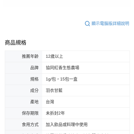
顯示電腦版詳細說明
商品規格
推薦年齡
12歲以上
品牌
協同紅香生態農場
規格
1g/包，15包一盒
成分
羽衣甘藍
產地
台灣
保存期限
未拆封2年
食用方式
加入飲品或料理中使用