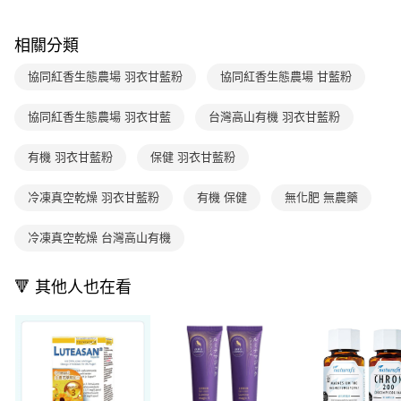
１．於結帳方式選擇「AFTEE先享後付」後，將跳轉至「AFTEE先享後付」
2.透過簡訊連結打開帳單後，可選擇「超商條碼／台灣大直營門市／銀行轉
結帳頁面，進行簡訊認證並確認金額後，即可完成結帳。
帳／街口支付／iPASS MONEY」等通路繳費。
２．訂單成立數日內，您將收到繳費通知簡訊。
相關分類
３．收到繳費通知簡訊後14天內，點擊此簡訊中的連結，可透過四大超商／
【注意事項】
ATM／網路銀行／等多元方式進行付款，方視為交易完成。
1.本服務係由「台灣大哥大股份有限公司」（以下簡稱本公司）所提供，讓
協同紅香生態農場 羽衣甘藍粉
協同紅香生態農場 甘藍粉
※ 請注意：結帳手續完成當下不需立刻繳費，但若您需要取消訂單，請聯絡
用戶於交易時，得透過本服務購買商品或服務，並由商店將買賣／分期付款
購買商品的店家。未經商家同意取消之訂單仍視為有效，需透過AFTEE先享
買賣價金債權讓與本公司後，依約使用本公司帳單繳交帳款。
後付繳納相關費用。
協同紅香生態農場 羽衣甘藍
台灣高山有機 羽衣甘藍粉
2.基於同意付款使用「大哥付你分期」之契約關係目的，商店將以您的個人
※ 交易是否成功請以「AFTEE先享後付 」之結帳頁面顯示為準，若有關於
資料（包含姓名、電話或地址）提供予台灣大哥大進項蒐集、處理及利用，
是否繳費成功／繳費後需取消欲退款等相關疑問，請聯繫「AFTEE先享後付
由本公司與您本人進行分期帳單所需資料之確認、核對及更正。
有機 羽衣甘藍粉
保健 羽衣甘藍粉
客戶支援中心」
https://netprotections.freshdesk.com/support/home
3.完整用戶服務條款，請詳閱以下連結：
https://oppay.tw/userRule
【注意事項】
冷凍真空乾燥 羽衣甘藍粉
有機 保健
無化肥 無農藥
１．透過由恩沛科技股份有限公司提供之「AFTEE先享後付」服務完成之交
易，需依本服務之必要範圍內提供個人資料，並將交易相關給付款項請求債
冷凍真空乾燥 台灣高山有機
權轉讓予恩沛科技股份有限公司。
２．關於個人資料處理事宜，請瀏覽以下網址：
https://aftee.tw/terms/#terms3
🔻 其他人也在看
３．未成年的使用者請事先徵得法定代理人或監護人之同意方可使用
「AFTEE先享後付」，若未經同意申辦者引起之損失，本公司不負相關責
任。
４．使用「AFTEE先享後付」時，將依據個別帳號之用戶狀況，依本公司即
時審查核予不同之上限額度；若仍有額度不足之情形，本公司將視審查結果
請求用戶進行身份認證。
５．嚴禁一人註冊多個帳號或使用他人資訊註冊。若發現惡意使用之情形，