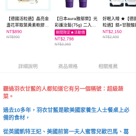
恩沛科技股份有限公司將有權停止該用戶之使用額度並採取法律行動。
【德國活粒適】晶亮金
【日本aura雅鄔樂】光
好眠入睡 ★【德
盞花萃取葉黃素軟膠囊
彩護汝髮(75g) 二入組
粒適】鉻+甘胺酸
(60粒)｜親子家庭嚴選
（贈3g*2體驗瓶）｜親
親子家庭嚴選館
NT$890
NT$2,150
期間限定★活動價
NT$990
NT$2,490
館
子家庭嚴選館
NT$2,798
NT$3,360
詳細說明
商品規格
相關推薦
聽過羽衣甘藍的人都知道它有另一個稱號：超級蔬
菜。
過去10多年，羽衣甘藍是歐美國家養生人士餐桌上必
備的食材，
從英國凱特王妃、美國前第一夫人蜜雪兒歐巴馬、葛