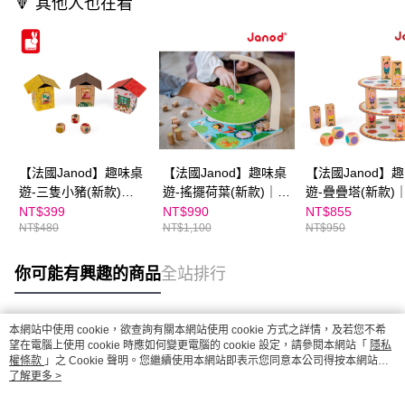
🔻 其他人也在看
【法國Janod】趣味桌
【法國Janod】趣味桌
【法國Janod】
遊-三隻小豬(新款)👉
遊-搖擺荷葉(新款)｜玩
遊-疊疊塔(新款)
APP限定優惠
法多樣
遊戲
NT$399
NT$990
NT$855
NT$480
NT$1,100
NT$950
你可能有興趣的商品
全站排行
本網站中使用 cookie，欲查詢有關本網站使用 cookie 方式之詳情，及若您不希
熱門標籤
望在電腦上使用 cookie 時應如何變更電腦的 cookie 設定，請參閱本網站「
隱私
權條款
」之 Cookie 聲明。您繼續使用本網站即表示您同意本公司得按本網站使
用條款之 Cookie 聲明使用 cookie。
了解更多 >