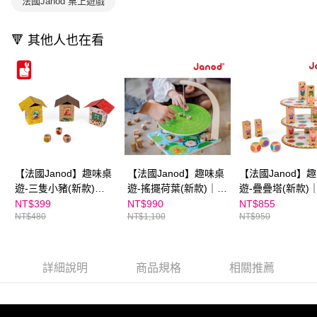
買賣價金債權讓與本公司後，依約使用本公司帳單繳交帳款。
法國Janod 桌上遊戲
後付繳納相關費用。
2.基於同意付款使用「大哥付你分期」之契約關係目的，商店將以您的個人
離島宅配（澎湖、金門、馬祖、小琉球；不適用於郵局i郵箱）
※ 交易是否成功請以「AFTEE先享後付 」之結帳頁面顯示為準，若有關於
資料（包含姓名、電話或地址）提供予台灣大哥大進項蒐集、處理及利用，
是否繳費成功／繳費後需取消欲退款等相關疑問，請聯繫「AFTEE先享後付
每筆NT$200
🔻 其他人也在看
由本公司與您本人進行分期帳單所需資料之確認、核對及更正。
客戶支援中心」
https://netprotections.freshdesk.com/support/home
3.完整用戶服務條款，請詳閱以下連結：
https://oppay.tw/userRule
海外包裹航空運送
查看運費
【注意事項】
１．透過由恩沛科技股份有限公司提供之「AFTEE先享後付」服務完成之交
易，需依本服務之必要範圍內提供個人資料，並將交易相關給付款項請求債
權轉讓予恩沛科技股份有限公司。
２．關於個人資料處理事宜，請瀏覽以下網址：
https://aftee.tw/terms/#terms3
３．未成年的使用者請事先徵得法定代理人或監護人之同意方可使用
「AFTEE先享後付」，若未經同意申辦者引起之損失，本公司不負相關責
任。
【法國Janod】趣味桌
【法國Janod】趣味桌
【法國Janod】
４．使用「AFTEE先享後付」時，將依據個別帳號之用戶狀況，依本公司即
遊-三隻小豬(新款)👉
遊-搖擺荷葉(新款)｜玩
遊-疊疊塔(新款)
時審查核予不同之上限額度；若仍有額度不足之情形，本公司將視審查結果
APP限定優惠
法多樣
遊戲
NT$399
NT$990
NT$855
請求用戶進行身份認證。
NT$480
NT$1,100
NT$950
５．嚴禁一人註冊多個帳號或使用他人資訊註冊。若發現惡意使用之情形，
恩沛科技股份有限公司將有權停止該用戶之使用額度並採取法律行動。
詳細說明
商品規格
相關推薦