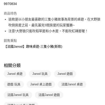
LINE Pay
9970834
Apple Pay
商品特色
大哥付你分期
這款是以小朋友最喜歡的三隻小豬故事為背景的桌遊，在大野狼
相關說明
吹倒房屋之前，最先蓋完3間房屋的玩家獲勝~
【大哥付你分期使用說明】
注意!大野狼只能吹稻草屋和小木屋，不能吹紅磚屋喔！
AFTEE先享後付
1.本服務由台灣大哥大提供，台灣大哥大用戶可立即使用無須另外申請。
2.付款方式選擇「大哥付你分期」，訂單成立後會自動跳轉到大哥付的交易
相關說明
銷售重點
流程，驗證手機門號後，選擇欲分期的期數、繳款截止日，確認付款後即完
【關於「AFTEE先享後付」】
成交易。
【法國Janod】趣味桌遊-三隻小豬(新款)
ATM付款
AFTEE先享後付是「在收到商品之後才付款」的支付方式。 讓您購物簡單
3.實際核准額度、可分期數及費用金額請依後續交易確認頁面所載為準。
便利好安心！
4.訂單成立30分鐘內，如未前往確認交易或遇審核未通過，訂單將自動取
１．簡單：不需註冊會員、不需綁卡、不需儲值。
運送方式
消。如遇「轉專審核」未通過狀況，表示未達大哥付你分期系統評分，恕無
２．便利：只要手機號碼，簡訊認證，即可結帳。
法說明評估內容。
３．安心：先確認商品／服務後，再付款。
相關分類
付款後全家取貨｜8/8-8/14運費優惠，結帳滿499即享免運。
【繳款方式說明】
1.分期款項不併入電信帳單，「大哥付你分期」於每月結算日後寄送繳費提
每筆NT$70，滿NT$499(含以上)免運費
【「AFTEE先享後付」結帳流程】
Janod 桌遊
Janod 玩具
Janod 遊戲
醒簡訊。
１．於結帳方式選擇「AFTEE先享後付」後，將跳轉至「AFTEE先享後付」
2.透過簡訊連結打開帳單後，可選擇「超商條碼／台灣大直營門市／銀行轉
付款後7-11取貨
結帳頁面，進行簡訊認證並確認金額後，即可完成結帳。
帳／街口支付／iPASS MONEY」等通路繳費。
遊戲 玩具
Janod 桌上遊戲
法國Janod 桌遊
２．訂單成立數日內，您將收到繳費通知簡訊。
每筆NT$70，滿NT$800(含以上)免運費
３．收到繳費通知簡訊後14天內，點擊此簡訊中的連結，可透過四大超商／
【注意事項】
ATM／網路銀行／等多元方式進行付款，方視為交易完成。
法國Janod 玩具
法國Janod 遊戲
國內宅配/郵寄 (不適用離島、海外及郵局i郵箱)
1.本服務係由「台灣大哥大股份有限公司」（以下簡稱本公司）所提供，讓
※ 請注意：結帳手續完成當下不需立刻繳費，但若您需要取消訂單，請聯絡
用戶於交易時，得透過本服務購買商品或服務，並由商店將買賣／分期付款
每筆NT$70，滿NT$800(含以上)免運費
購買商品的店家。未經商家同意取消之訂單仍視為有效，需透過AFTEE先享