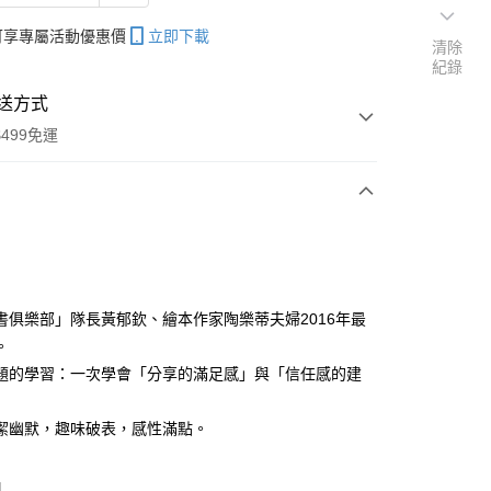
帳可享專屬活動優惠價
立即下載
清除
紀錄
送方式
499免運
次付款
書俱樂部」隊長黃郁欽、繪本作家陶樂蒂夫婦2016年最
。
分期
題的學習：一次學會「分享的滿足感」與「信任感的建
你分期使用說明】
享後付
由台灣大哥大提供，台灣大哥大用戶可立即使用無須另外申請。
潔幽默，趣味破表，感性滿點。
式選擇「大哥付你分期」，訂單成立後會自動跳轉到大哥付的交易
證手機門號後，選擇欲分期的期數、繳款截止日，確認付款後即
FTEE先享後付」】
。
先享後付是「在收到商品之後才付款」的支付方式。 讓您購物簡單
口