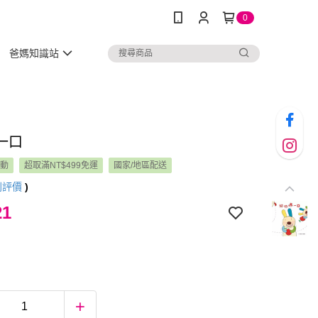
0
爸媽知識站
一口
活動
超取滿NT$499免運
國家/地區配送
則評價
)
21