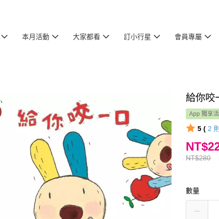
本月活動
大家都看
訂小行星
會員專屬
給你咬
App 獨享
5 (
2
NT$2
NT$280
數量