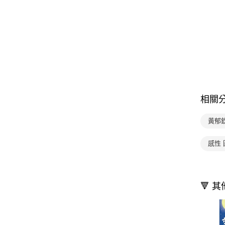
相關
黃郁
感性
🔻 