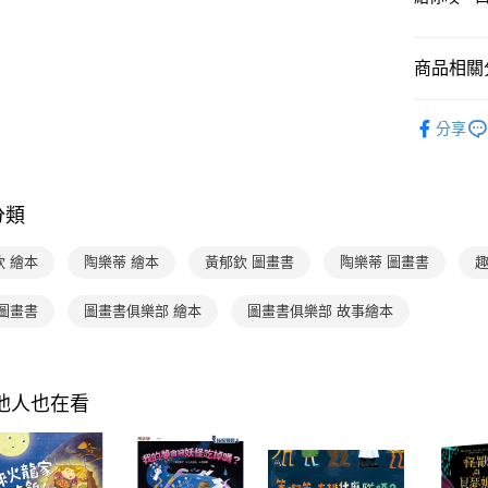
3.實際核
便利好安
4.訂單成
１．簡單
消。如遇
２．便利
運送方式
商品相關分
無法說明
３．安心
【繳款方
付款後全家
1.分期款
分齡推薦
【「AFT
醒簡訊。
分享
每筆NT$7
１．於結帳
2.透過簡
付」結帳
帳／街口支
付款後7-1
２．訂單
３．收到繳
每筆NT$7
【注意事
／ATM／
分類
1.本服務
※ 請注意
國內宅配/
用戶於交
絡購買商品
欽 繪本
陶樂蒂 繪本
黃郁欽 圖畫書
陶樂蒂 圖畫書
趣
款買賣價
先享後付
每筆NT$7
2.基於同
※ 交易是
資料（包
是否繳費成
離島宅配
 圖畫書
圖畫書俱樂部 繪本
圖畫書俱樂部 故事繪本
用，由本
付客戶支
每筆NT$2
3.完整用
【注意事
海外包裹
１．透過由
其他人也在看
交易，需
求債權轉
２．關於
https://aft
３．未成