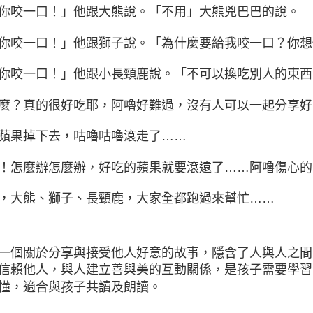
你咬一口！」他跟大熊說。「不用」大熊兇巴巴的說。
你咬一口！」他跟獅子說。「為什麼要給我咬一口？你想
你咬一口！」他跟小長頸鹿說。「不可以換吃別人的東西
麼？真的很好吃耶，阿嚕好難過，沒有人可以一起分享好
蘋果掉下去，咕嚕咕嚕滾走了……
！怎麼辦怎麼辦，好吃的蘋果就要滾遠了……阿嚕傷心的
，大熊、獅子、長頸鹿，大家全都跑過來幫忙……
一個關於分享與接受他人好意的故事，隱含了人與人之間
信賴他人，與人建立善與美的互動關係，是孩子需要學習
懂，適合與孩子共讀及朗讀。