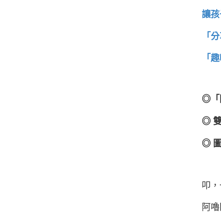
讓孩
「分
「趣
◎
「
◎ 
◎ 
叩，
阿嚕