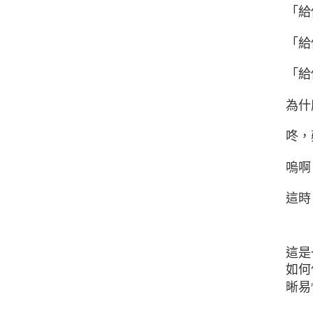
「給
「給
「給
為什
咚，
嗚啊
這時
這是
如何
晰易