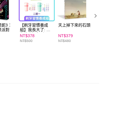
E先享後付」，若未經同意申辦者引起之損失，本公司不負相關責
AFTEE先享後付」時，將依據個別帳號之用戶狀況，依本公司
核予不同之上限額度；若仍有額度不足之情形，本公司將視審查
用戶進行身份認證。
瑟妮3：
【刷牙習慣養成
天上掉下來的石頭
科學不思議2：尾
果派對
組】我長大了: 帶
巴大調查
一人註冊多個帳號或使用他人資訊註冊。若發現惡意使用之情
你的小鱷魚刷牙+
科技股份有限公司將有權停止該用戶之使用額度並採取法律行
NT$378
NT$379
NT$252
【oh care歐克威
NT$500
NT$480
NT$320
爾】小豬護齒隨行
組(收納杯 X 牙刷
X 牙膏 X 漱口水隨
身包)