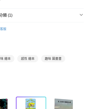
准額度、可分期數及費用金額請依後續交易確認頁面所載為準。
心！
立30分鐘內，如未前往確認交易或遇審核未通過，訂單將自動取
：不需註冊會員、不需綁卡、不需儲值。
「轉專審核」未通過狀況，表示未達大哥付你分期系統評分，恕
：只要手機號碼，簡訊認證，即可結帳。
類 (1)
評估內容。
：先確認商品／服務後，再付款。
式說明】
取貨｜8/8-8/14運費優惠，結帳滿499即享免運。
項不併入電信帳單，「大哥付你分期」於每月結算日後寄送繳費提
3-6歲
故事繪本
EE先享後付」結帳流程】
客服
0，滿NT$499(含以上)免運費
方式選擇「AFTEE先享後付」後，將跳轉至「AFTEE先享後
訊連結打開帳單後，可選擇「超商條碼／台灣大直營門市／銀行轉
頁面，進行簡訊認證並確認金額後，即可完成結帳。
付／iPASS MONEY」等通路繳費。
1取貨
成立數日內，您將收到繳費通知簡訊。
費通知簡訊後14天內，點擊此簡訊中的連結，可透過四大超商
0，滿NT$800(含以上)免運費
項】
網路銀行／等多元方式進行付款，方視為交易完成。
係由「台灣大哥大股份有限公司」（以下簡稱本公司）所提供，讓
：結帳手續完成當下不需立刻繳費，但若您需要取消訂單，請聯
郵寄 (不適用離島、海外及郵局i郵箱)
易時，得透過本服務購買商品或服務，並由商店將買賣／分期付
的店家。未經商家同意取消之訂單仍視為有效，需透過AFTEE
味 繪本
感性 繪本
趣味 圖畫書
金債權讓與本公司後，依約使用本公司帳單繳交帳款。
繳納相關費用。
0，滿NT$800(含以上)免運費
意付款使用「大哥付你分期」之契約關係目的，商店將以您的個人
否成功請以「AFTEE先享後付 」之結帳頁面顯示為準，若有關於
含姓名、電話或地址）提供予台灣大哥大進項蒐集、處理及利
功／繳費後需取消欲退款等相關疑問，請聯繫「AFTEE先享後
（澎湖、金門、馬祖、小琉球；不適用於郵局i郵箱）
公司與您本人進行分期帳單所需資料之確認、核對及更正。
援中心」
https://netprotections.freshdesk.com/support/home
00
戶服務條款，請詳閱以下連結：
https://oppay.tw/userRule
項】
航空運送
查看運費
恩沛科技股份有限公司提供之「AFTEE先享後付」服務完成之
依本服務之必要範圍內提供個人資料，並將交易相關給付款項請
讓予恩沛科技股份有限公司。
個人資料處理事宜，請瀏覽以下網址：
ee.tw/terms/#terms3
年的使用者請事先徵得法定代理人或監護人之同意方可使用