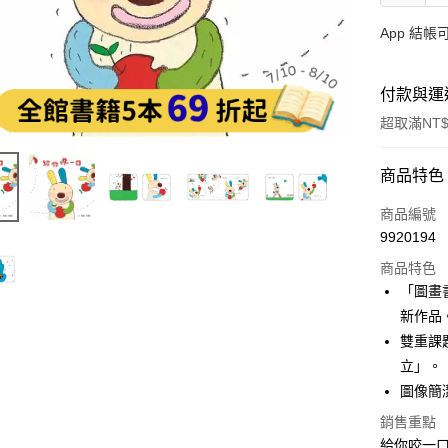
App 結
付款與運
超取滿NT$
付款方式
商品特色
信用卡一
商品編號
9920194
LINE Pay
商品特色
Apple Pay
「圖畫
新作品
大哥付你
雙重課
相關說明
【大哥付
立」。
AFTEE先
1.本服務
圖像簡
2.付款方
相關說明
流程，驗
銷售重點
【關於「A
ATM付款
完成交易
AFTEE
給你咬一