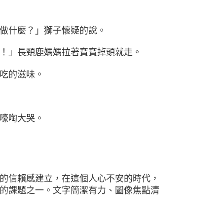
做什麼？」獅子懷疑的說。
！」長頸鹿媽媽拉著寶寶掉頭就走。
吃的滋味。
嚎啕大哭。
的信賴感建立，在這個人心不安的時代，
的課題之一。文字簡潔有力、圖像焦點清