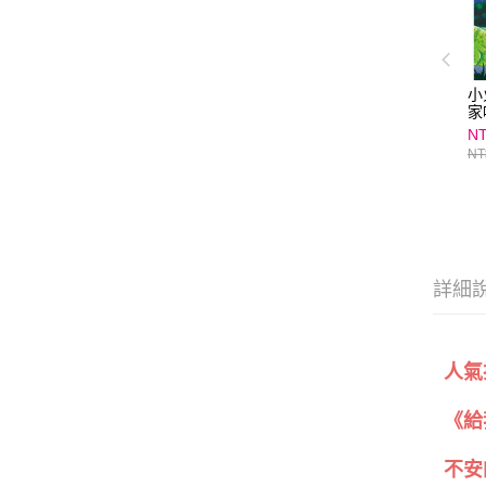
小
家
NT
NT
詳細
人氣
《給
不安