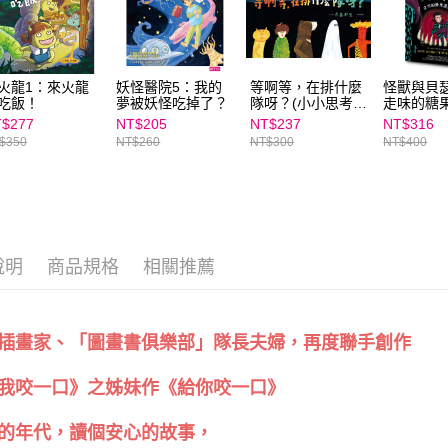
「AFTE
任。
４．使用「
即時審查
結果請求
火龍1：來火龍
妖怪醫院5：我的
等啊等，在排什麼
怪獸與貝
吃飯！
夢被妖怪吃掉了？
隊呀？(小小思考家
走味的糖
５．嚴禁
1)
形，恩沛
$277
NT$205
NT$237
NT$316
動。
$350
NT$260
NT$300
NT$400
說明
商品規格
相關推薦
插畫家、「圖畫書俱樂部」隊長夫婦，再度聯手創作
我咬一口》之姊妹作《給你咬一口》
的年代，讀個安心的故事，