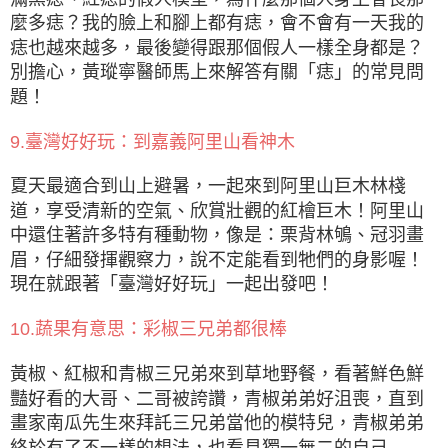
麼多痣？我的臉上和腳上都有痣，會不會有一天我的
痣也越來越多，最後變得跟那個假人一樣全身都是？
別擔心，黃瑽寧醫師馬上來解答有關「痣」的常見問
題！
9.臺灣好好玩：到嘉義阿里山看神木
夏天最適合到山上避暑，一起來到阿里山巨木林棧
道，享受清新的空氣、欣賞壯觀的紅檜巨木！阿里山
中還住著許多特有種動物，像是：栗背林鴝、冠羽畫
眉，仔細發揮觀察力，說不定能看到牠們的身影喔！
現在就跟著「臺灣好好玩」一起出發吧！
10.蔬果有意思：彩椒三兄弟都很棒
黃椒、紅椒和青椒三兄弟來到草地野餐，看著鮮色鮮
豔好看的大哥、二哥被誇讚，青椒弟弟好沮喪，直到
畫家南瓜先生來拜託三兄弟當他的模特兒，青椒弟弟
終於有了不一樣的想法，也看見獨一無二的自己……