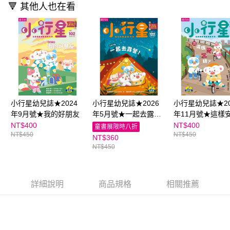
用戶於交易時，得透過本服務購買商品或服務，並由商店將買賣／分期付款
🔻 其他人也在看
每筆NT$70，滿NT$800(含以上)免運費
購買商品的店家。未經商家同意取消之訂單仍視為有效，需透過AFTEE先享
買賣價金債權讓與本公司後，依約使用本公司帳單繳交帳款。
後付繳納相關費用。
2.基於同意付款使用「大哥付你分期」之契約關係目的，商店將以您的個人
離島宅配（澎湖、金門、馬祖、小琉球；不適用於郵局i郵箱）
※ 交易是否成功請以「AFTEE先享後付 」之結帳頁面顯示為準，若有關於
資料（包含姓名、電話或地址）提供予台灣大哥大進項蒐集、處理及利用，
是否繳費成功／繳費後需取消欲退款等相關疑問，請聯繫「AFTEE先享後付
每筆NT$200
由本公司與您本人進行分期帳單所需資料之確認、核對及更正。
客戶支援中心」
https://netprotections.freshdesk.com/support/home
3.完整用戶服務條款，請詳閱以下連結：
https://oppay.tw/userRule
海外包裹航空運送
查看運費
【注意事項】
１．透過由恩沛科技股份有限公司提供之「AFTEE先享後付」服務完成之交
易，需依本服務之必要範圍內提供個人資料，並將交易相關給付款項請求債
權轉讓予恩沛科技股份有限公司。
２．關於個人資料處理事宜，請瀏覽以下網址：
小行星幼兒誌★2024
小行星幼兒誌★2026
小行星幼兒誌★20
https://aftee.tw/terms/#terms3
年9月號★我的好朋友
年5月號★一起去露
年11月號★這樣
３．未成年的使用者請事先徵得法定代理人或監護人之同意方可使用
營！
嗎？
NT$400
NT$400
童書展限時八折
「AFTEE先享後付」，若未經同意申辦者引起之損失，本公司不負相關責
NT$450
NT$450
NT$360
任。
NT$450
４．使用「AFTEE先享後付」時，將依據個別帳號之用戶狀況，依本公司即
時審查核予不同之上限額度；若仍有額度不足之情形，本公司將視審查結果
請求用戶進行身份認證。
５．嚴禁一人註冊多個帳號或使用他人資訊註冊。若發現惡意使用之情形，
詳細說明
商品規格
相關推薦
恩沛科技股份有限公司將有權停止該用戶之使用額度並採取法律行動。