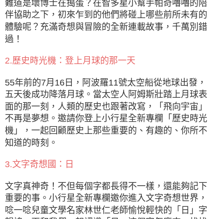
難道是壞博士在搗蛋？在智多星小幫手帕奇嚕嚕的陪
伴協助之下，初來乍到的他們將碰上哪些前所未有的
體驗呢？充滿奇想與冒險的全新連載故事，千萬別錯
過！
2.歷史時光機：登上月球的那一天
55年前的7月16日，阿波羅11號太空船從地球出發，
五天後成功降落月球。當太空人阿姆斯壯踏上月球表
面的那一刻，人類的歷史也跟著改寫，「飛向宇宙」
不再是夢想。邀請你登上小行星全新專欄「歷史時光
機」，一起回顧歷史上那些重要的、有趣的、你所不
知道的時刻。
3.文字奇想國：日
文字真神奇！不但每個字都長得不一樣，還能夠記下
重要的事。小行星全新專欄邀你進入文字奇想世界，
唸一唸兒童文學名家林世仁老師愉悅輕快的「日」字