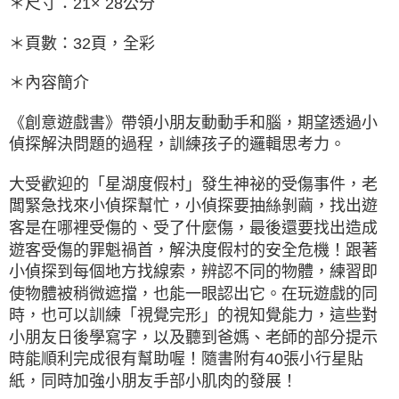
＊尺寸：21× 28公分
＊頁數：32頁，全彩
＊內容簡介
《創意遊戲書》帶領小朋友動動手和腦，期望透過小
偵探解決問題的過程，訓練孩子的邏輯思考力。
大受歡迎的「星湖度假村」發生神祕的受傷事件，老
闆緊急找來小偵探幫忙，小偵探要抽絲剝繭，找出遊
客是在哪裡受傷的、受了什麼傷，最後還要找出造成
遊客受傷的罪魁禍首，解決度假村的安全危機！跟著
小偵探到每個地方找線索，辨認不同的物體，練習即
使物體被稍微遮擋，也能一眼認出它。在玩遊戲的同
時，也可以訓練「視覺完形」的視知覺能力，這些對
小朋友日後學寫字，以及聽到爸媽、老師的部分提示
時能順利完成很有幫助喔！隨書附有40張小行星貼
紙，同時加強小朋友手部小肌肉的發展！