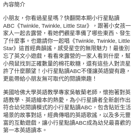
內容簡介
小朋友，你看過星星嗎？快翻開本期小行星點讀
ABC《Twinkle, Twinkle, Little Star》，跟著小女孩一
家人一起去露營，看她們觀星準備了哪些東西、發生
了什麼事。也邀請你一起唱《Twinkle, Twinkle, Little
Star》這首經典韻謠，感受星空的無限魅力！最後別
忘了英文小遊戲，看看來露營的一家人看到什麼，幫
小飛鼠找到正確數量的棉花軟糖，還有這些人對流星
許了什麼願望！小行星點讀ABC不僅讓英語變有趣，
更能帶給小朋友無可取代的閱讀樂趣！
美國哈佛大學英語教學專家吳敏蘭老師，懷抱著對英
語教學、英語繪本的熱愛，為小行星讀者全新創作出
符合幼兒閱讀模式的小行星點讀ABC，包含貼近生活
場景的故事對話，經典傳唱的英語歌謠，以及多元豐
富的互動遊戲，讓小行星點讀ABC成為幼兒最喜歡的
第一本英語讀本。