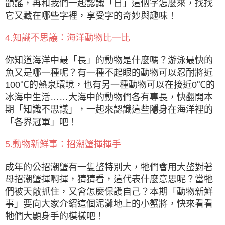
韻謠，再和我們一起認識「日」這個字怎麼來，找找
它又藏在哪些字裡，享受字的奇妙與趣味！
4.知識不思議：海洋動物比一比
你知道海洋中最「長」的動物是什麼嗎？游泳最快的
魚又是哪一種呢？有一種不起眼的動物可以忍耐將近
100℃的熱泉環境，也有另一種動物可以在接近0℃的
冰海中生活……大海中的動物們各有專長，快翻開本
期「知識不思議」，一起來認識這些隱身在海洋裡的
「各界冠軍」吧！
5.動物新鮮事：招潮蟹揮揮手
成年的公招潮蟹有一隻螯特別大，牠們會用大螯對著
母招潮蟹揮啊揮，猜猜看，這代表什麼意思呢？當牠
們被天敵抓住，又會怎麼保護自己？本期「動物新鮮
事」要向大家介紹這個泥灘地上的小蟹將，快來看看
牠們大顯身手的模樣吧！