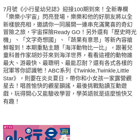
7月號《小行星幼兒誌》迎接100期到來！全新專欄
「樂樂小宇宙」閃亮登場，樂樂和他的好朋友將以全
新樣貌亮相，邀請你一同展開一連串充滿驚喜的奇幻
冒險之旅，宇宙探險Ready GO！另外還有「歷史時光
機」、「文字奇想國」、「蔬果有意思」等新內容搶
鮮報到！本期重點主題「海洋動物比一比」，跟著兒
童科普作家胡妙芬來到海洋世界，看看這裡的動物誰
最大、游最快、最聰明、最能忍耐？還有各式各樣的
冠軍等你認識牠！ABC系列《Twinkle,Twinkle,Little
Star》，則要在炎炎夏日，帶你和小女孩一家露營觀
星去！唱首愉快的觀星韻謠，最後挑戰點讀互動遊
戲，玩得開心又能驗收學習，學英語就是這麼愉快又
有趣！