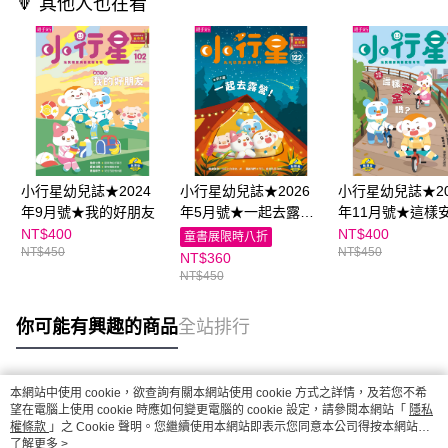
🔻 其他人也在看
小行星幼兒誌★2024
小行星幼兒誌★2026
小行星幼兒誌★20
年9月號★我的好朋友
年5月號★一起去露
年11月號★這樣
營！
嗎？
NT$400
NT$400
童書展限時八折
NT$450
NT$450
NT$360
NT$450
你可能有興趣的商品
全站排行
本網站中使用 cookie，欲查詢有關本網站使用 cookie 方式之詳情，及若您不希
熱門標籤
望在電腦上使用 cookie 時應如何變更電腦的 cookie 設定，請參閱本網站「
隱私
權條款
」之 Cookie 聲明。您繼續使用本網站即表示您同意本公司得按本網站使
用條款之 Cookie 聲明使用 cookie。
了解更多 >