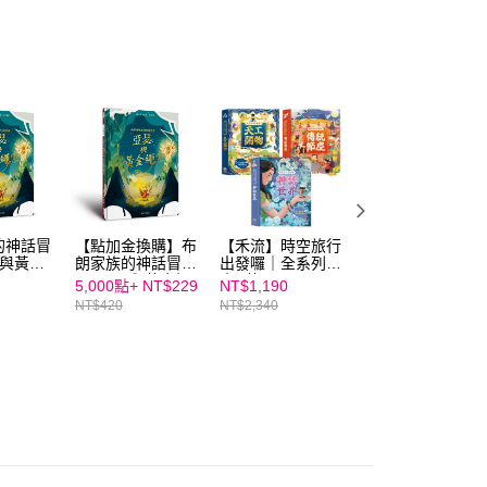
依本服務之必要範圍內提供個人資料，並將交易相關給付款項請
讓予恩沛科技股份有限公司。
個人資料處理事宜，請瀏覽以下網址：
ee.tw/terms/#terms3
年的使用者請事先徵得法定代理人或監護人之同意方可使用
E先享後付」，若未經同意申辦者引起之損失，本公司不負相關責
AFTEE先享後付」時，將依據個別帳號之用戶狀況，依本公司
核予不同之上限額度；若仍有額度不足之情形，本公司將視審查
用戶進行身份認證。
一人註冊多個帳號或使用他人資訊註冊。若發現惡意使用之情
科技股份有限公司將有權停止該用戶之使用額度並採取法律行
的神話冒
【點加金換購】布
【禾流】時空旅行
布朗家族的神話冒
瑟與黃金
朗家族的神話冒險
出發囉｜全系列套
險2：瑪西與獅身
1：亞瑟與黃金繩
書 (共三冊)
人面像的謎語
5,000點+
NT$229
NT$1,190
NT$331
索
NT$420
NT$2,340
NT$420