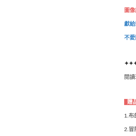
圖像
獻給
不愛
✦✦
閱讀
贈
1.
2.