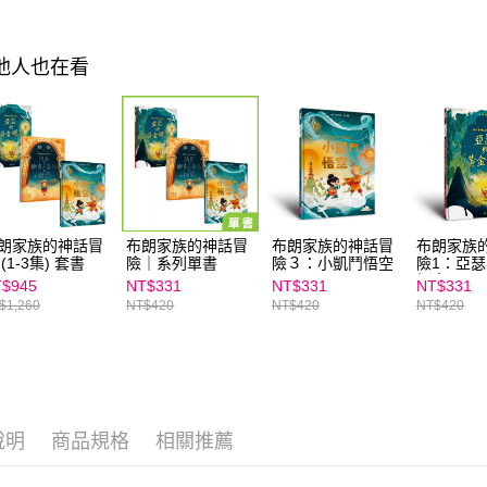
交易，需
求債權轉
２．關於
其他人也在看
https://aft
３．未成
「AFTE
任。
４．使用「
即時審查
結果請求
５．嚴禁
形，恩沛
朗家族的神話冒
布朗家族的神話冒
布朗家族的神話冒
布朗家族
動。
 (1-3集) 套書
險｜系列單書
險３：小凱鬥悟空
險1：亞
繩索
$945
NT$331
NT$331
NT$331
$1,260
NT$420
NT$420
NT$420
說明
商品規格
相關推薦