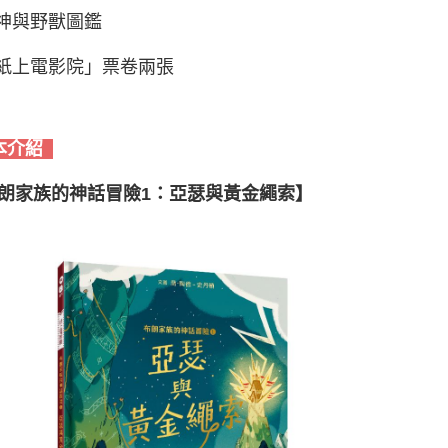
眾神與野獸圖鑑
「紙上電影院」票卷兩張
本介紹
朗家族的神話冒險1：亞瑟與黃金繩索】