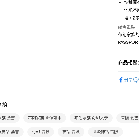
【大哥付
快翻開
AFTEE先
1.本服務
他能不
2.付款方
相關說明
塔，她
流程，驗
【關於「A
ATM付款
完成交易
AFTEE
銷售重點
3.實際核
便利好安
布朗家族的
4.訂單成
１．簡單
消。如遇
PASSP
２．便利
運送方式
無法說明
３．安心
【繳款方
付款後全家
1.分期款
【「AFT
商品相關分
醒簡訊。
每筆NT$7
１．於結帳
2.透過簡
付」結帳
分齡推薦
帳／街口支
付款後7-1
２．訂單
分享
３．收到繳
每筆NT$7
經典系列
【注意事
／ATM／
1.本服務
※ 請注意
國內宅配/
用戶於交
絡購買商品
款買賣價
分類
先享後付
每筆NT$7
2.基於同
※ 交易是
資料（包
是否繳費成
離島宅配
家族 套書
布朗家族 圖像讀本
布朗家族 奇幻文學
冒險 套書
用，由本
付客戶支
每筆NT$2
3.完整用
及神話 套書
奇幻 冒險
神話 冒險
北歐神話 冒險
【注意事
海外包裹
１．透過由