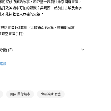
你分期使用說明】
布朗家族的神話故事，和亞瑟一起前往維京國度冒險，
享後付
由台灣大哥大提供，台灣大哥大用戶可立即使用無須另外申請。
能打敗神話中可怕的野獸？與瑪西一起前往古埃及金字
式選擇「大哥付你分期」，訂單成立後會自動跳轉到大哥付的交易
能不能拯救陷入危機的父親？
證手機門號後，選擇欲分期的期數、繳款截止日，確認付款後即
FTEE先享後付」】
。
先享後付是「在收到商品之後才付款」的支付方式。 讓您購物簡單
准額度、可分期數及費用金額請依後續交易確認頁面所載為準。
心！
神話冒險1+2套組（北歐篇&埃及篇，贈布朗家族
立30分鐘內，如未前往確認交易或遇審核未通過，訂單將自動取
：不需註冊會員、不需綁卡、不需儲值。
「轉專審核」未通過狀況，表示未達大哥付你分期系統評分，恕
ORT時空冒險手冊）
：只要手機號碼，簡訊認證，即可結帳。
評估內容。
：先確認商品／服務後，再付款。
式說明】
取貨｜8/8-8/14運費優惠，結帳滿499即享免運。
項不併入電信帳單，「大哥付你分期」於每月結算日後寄送繳費提
EE先享後付」結帳流程】
類 (2)
0，滿NT$499(含以上)免運費
方式選擇「AFTEE先享後付」後，將跳轉至「AFTEE先享後
訊連結打開帳單後，可選擇「超商條碼／台灣大直營門市／銀行轉
頁面，進行簡訊認證並確認金額後，即可完成結帳。
3-6歲
故事繪本
付／iPASS MONEY」等通路繳費。
1取貨
成立數日內，您將收到繳費通知簡訊。
客服
費通知簡訊後14天內，點擊此簡訊中的連結，可透過四大超商
0，滿NT$800(含以上)免運費
5-7歲｜YO!讀本
項】
網路銀行／等多元方式進行付款，方視為交易完成。
係由「台灣大哥大股份有限公司」（以下簡稱本公司）所提供，讓
：結帳手續完成當下不需立刻繳費，但若您需要取消訂單，請聯
郵寄 (不適用離島、海外及郵局i郵箱)
易時，得透過本服務購買商品或服務，並由商店將買賣／分期付
的店家。未經商家同意取消之訂單仍視為有效，需透過AFTEE
金債權讓與本公司後，依約使用本公司帳單繳交帳款。
繳納相關費用。
0，滿NT$800(含以上)免運費
意付款使用「大哥付你分期」之契約關係目的，商店將以您的個人
否成功請以「AFTEE先享後付 」之結帳頁面顯示為準，若有關於
含姓名、電話或地址）提供予台灣大哥大進項蒐集、處理及利
功／繳費後需取消欲退款等相關疑問，請聯繫「AFTEE先享後
（澎湖、金門、馬祖、小琉球；不適用於郵局i郵箱）
冒險 圖像讀本
北歐神話 套書
公司與您本人進行分期帳單所需資料之確認、核對及更正。
援中心」
https://netprotections.freshdesk.com/support/home
00
戶服務條款，請詳閱以下連結：
https://oppay.tw/userRule
項】
航空運送
查看運費
恩沛科技股份有限公司提供之「AFTEE先享後付」服務完成之