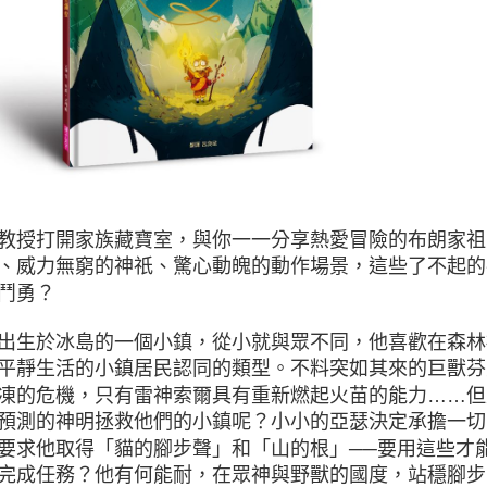
教授打開家族藏寶室，與你一一分享熱愛冒險的布朗家祖
、威力無窮的神祇、驚心動魄的動作場景，這些了不起的
鬥勇？
出生於冰島的一個小鎮，從小就與眾不同，他喜歡在森林
平靜生活的小鎮居民認同的類型。不料突如其來的巨獸芬
凍的危機，只有雷神索爾具有重新燃起火苗的能力……但
預測的神明拯救他們的小鎮呢？小小的亞瑟決定承擔一切
要求他取得「貓的腳步聲」和「山的根」──要用這些才
完成任務？他有何能耐，在眾神與野獸的國度，站穩腳步