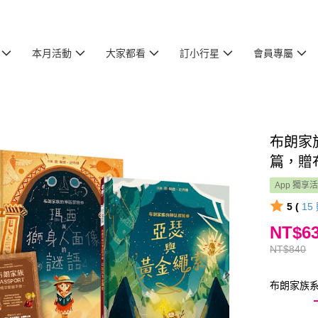
本月活動
大家都看
訂小行星
會員專屬
布朗家
篇，贈
App 獨享
5 (
15
NT$6
NT$840
布朗家族系列