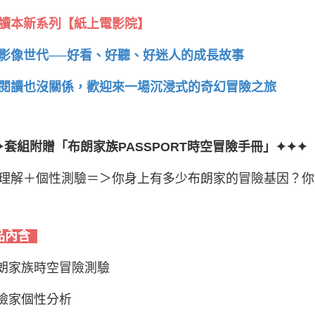
讀本新系列【紙上電影院】
影像世代──好看、好聽、好迷人的成長故事
閱讀也沒關係，歡迎來一場沉浸式的奇幻冒險之旅
✦套組附贈「布朗家族PASSPORT時空冒險手冊」✦✦✦
理解＋個性測驗＝＞你身上有多少布朗家的冒險基因？你
品內含
布朗家族時空冒險測驗
冒險家個性分析