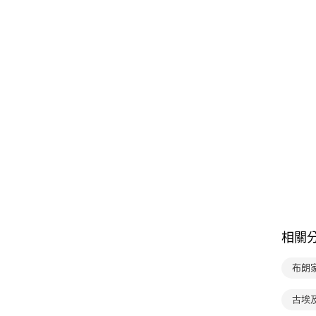
相關
布朗
古埃