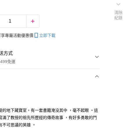
清除
紀錄
帳可享專屬活動優惠價
立即下載
送方式
499免運
次付款
授的地下藏寶室，有一套書籍淹没其中 ，毫不起眼 。這
寫滿了教授的祖先所歷經的傳奇故事 ，有好多勇敢的鬥
分期
有不可思議的英雄 。