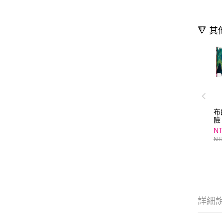
🔻 
布
險
NT
NT
詳細