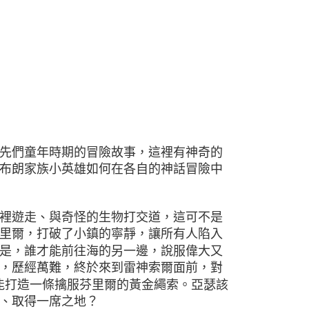
先們童年時期的冒險故事，這裡有神奇的
布朗家族小英雄如何在各自的神話冒險中
裡遊走、與奇怪的生物打交道，這可不是
里爾，打破了小鎮的寧靜，讓所有人陷入
是，誰才能前往海的另一邊，說服偉大又
，歷經萬難，終於來到雷神索爾面前，對
能打造一條擒服芬里爾的黃金繩索。亞瑟該
、取得一席之地？