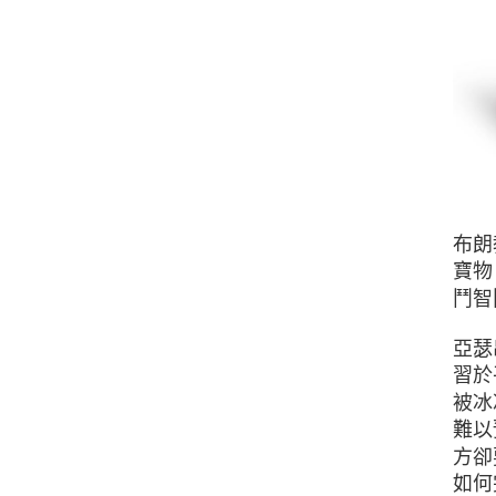
布朗
寶物
鬥智
亞瑟
習於
被冰
難以
方卻
如何