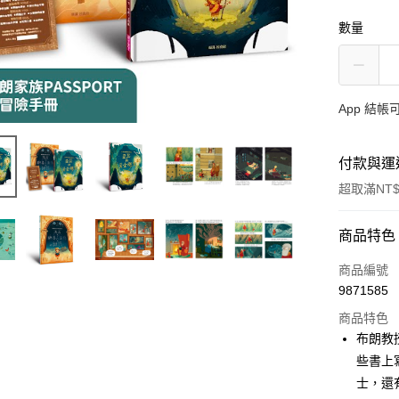
數量
App 結
付款與運
超取滿NT$
付款方式
商品特色
信用卡一
商品編號
9871585
LINE Pay
商品特色
Apple Pay
布朗教
些書上
大哥付你
士，還
相關說明