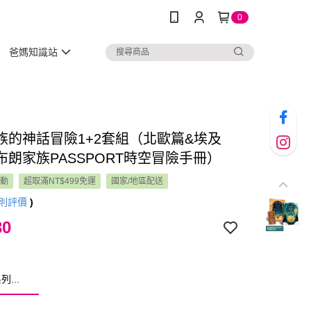
0
爸媽知識站
族的神話冒險1+2套組（北歐篇&埃及
布朗家族PASSPORT時空冒險手冊）
活動
超取滿NT$499免運
國家/地區配送
則評價
)
30
...