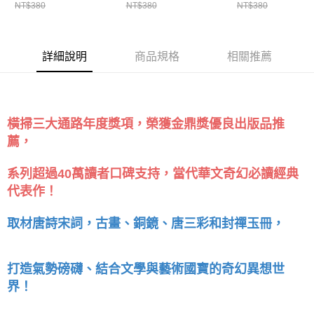
NT$380
NT$380
NT$380
詳細說明
商品規格
相關推薦
橫掃三大通路年度獎項，榮獲金鼎獎優良出版品推
薦，
系列超過40萬讀者口碑支持，當代華文奇幻必讀經典
代表作！
取材唐詩宋詞，古畫、銅鏡、唐三彩和封禪玉冊，
打造氣勢磅礴、結合文學與藝術國寶的奇幻異想世
界！