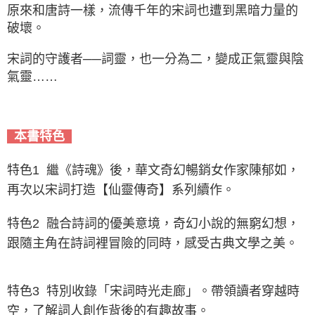
原來和唐詩一樣，流傳千年的宋詞也遭到黑暗力量的
破壞。
宋詞的守護者──詞靈，也一分為二，變成正氣靈與陰
氣靈……
本書特色
特色1 繼《詩魂》後，華文奇幻暢銷女作家陳郁如，
再次以宋詞打造【仙靈傳奇】系列續作。
特色2 融合詩詞的優美意境，奇幻小說的無窮幻想，
跟隨主角在詩詞裡冒險的同時，感受古典文學之美。
特色3 特別收錄「宋詞時光走廊」。帶領讀者穿越時
空，了解詞人創作背後的有趣故事。