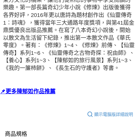
樂趣。第一部長篇奇幻少年小說《修煉》出版後獲得
各界
好評，2016年更以唐詩為題材創作出《仙靈傳奇
1：詩魂》，獲得當年三大通路年度獎項，與第41屆金
鼎獎
優良出版品推薦。在寫了八本奇幻小說後，開始
以散文為生活留下紀錄，推出第一本散文作品《華氏
零度
》。著有：《修煉》1~4、《修煉》前傳、【仙靈
傳奇】系列1~6、《仙靈傳奇之古物奇探：祝由師》、
【養
心】系列1~3、【陳郁如的旅行風景】系列1~3、
《我的一簾柿餅》、《長生石的守護者》等書。
📌更多陳郁如作品推薦
顯示電腦版詳細說明
商品規格