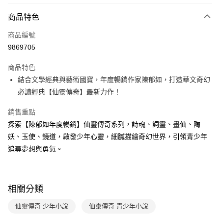
付款方式
商品特色
信用卡一次付款
商品編號
LINE Pay
9869705
Apple Pay
商品特色
大哥付你分期
結合文學經典與藝術國寶，年度暢銷作家陳郁如，打造華文奇幻
相關說明
必讀經典【仙靈傳奇】最新力作！
【大哥付你分期使用說明】
AFTEE先享後付
1.本服務由台灣大哥大提供，台灣大哥大用戶可立即使用無須另外申請。
銷售重點
2.付款方式選擇「大哥付你分期」，訂單成立後會自動跳轉到大哥付的交易
相關說明
探索【陳郁如年度暢銷】仙靈傳奇系列，詩魂、詞靈、畫仙、陶
流程，驗證手機門號後，選擇欲分期的期數、繳款截止日，確認付款後即完
【關於「AFTEE先享後付」】
成交易。
妖、玉使、鏡道，啟發少年心靈，細膩描繪奇幻世界，引領青少年
ATM付款
AFTEE先享後付是「在收到商品之後才付款」的支付方式。 讓您購物簡單
3.實際核准額度、可分期數及費用金額請依後續交易確認頁面所載為準。
追尋夢想與勇氣。
便利好安心！
4.訂單成立30分鐘內，如未前往確認交易或遇審核未通過，訂單將自動取
１．簡單：不需註冊會員、不需綁卡、不需儲值。
運送方式
消。如遇「轉專審核」未通過狀況，表示未達大哥付你分期系統評分，恕無
２．便利：只要手機號碼，簡訊認證，即可結帳。
法說明評估內容。
３．安心：先確認商品／服務後，再付款。
付款後全家取貨
【繳款方式說明】
相關分類
1.分期款項不併入電信帳單，「大哥付你分期」於每月結算日後寄送繳費提
每筆NT$70，滿NT$800(含以上)免運費
【「AFTEE先享後付」結帳流程】
醒簡訊。
１．於結帳方式選擇「AFTEE先享後付」後，將跳轉至「AFTEE先享後付」
仙靈傳奇 少年小說
仙靈傳奇 青少年小說
2.透過簡訊連結打開帳單後，可選擇「超商條碼／台灣大直營門市／銀行轉
付款後7-11取貨
結帳頁面，進行簡訊認證並確認金額後，即可完成結帳。
帳／街口支付／iPASS MONEY」等通路繳費。
２．訂單成立數日內，您將收到繳費通知簡訊。