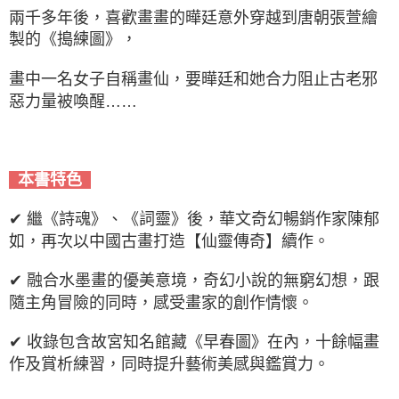
兩千多年後，喜歡畫畫的曄廷意外穿越到唐朝張萱繪
製的《搗練圖》，
畫中一名女子自稱畫仙，要曄廷和她合力阻止古老邪
惡力量被喚醒……
本書特色
✔ 繼《詩魂》、《詞靈》後，華文奇幻暢銷作家陳郁
如，再次以中國古畫打造【仙靈傳奇】續作。
✔ 融合水墨畫的優美意境，奇幻小說的無窮幻想，跟
隨主角冒險的同時，感受畫家的創作情懷。
✔ 收錄包含故宮知名館藏《早春圖》在內，十餘幅畫
作及賞析練習，同時提升藝術美感與鑑賞力。