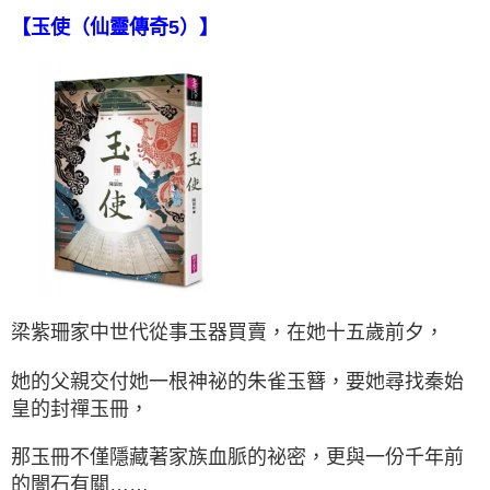
【玉使（仙靈傳奇5）】
梁紫珊家中世代從事玉器買賣，在她十五歲前夕，
她的父親交付她一根神祕的朱雀玉簪，要她尋找秦始
皇的封禪玉冊，
那玉冊不僅隱藏著家族血脈的祕密，更與一份千年前
的闇石有關……