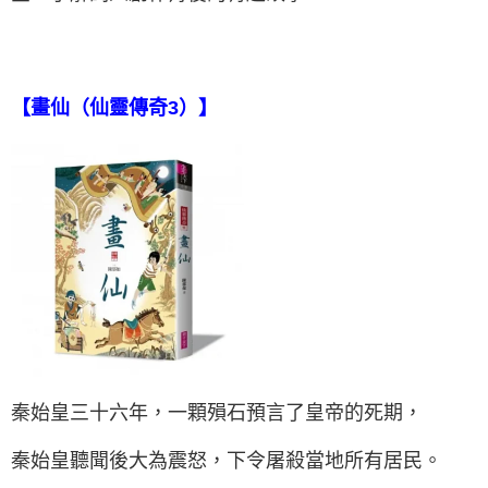
【畫仙（仙靈傳奇3）】
秦始皇三十六年，一顆殞石預言了皇帝的死期，
秦始皇聽聞後大為震怒，下令屠殺當地所有居民。