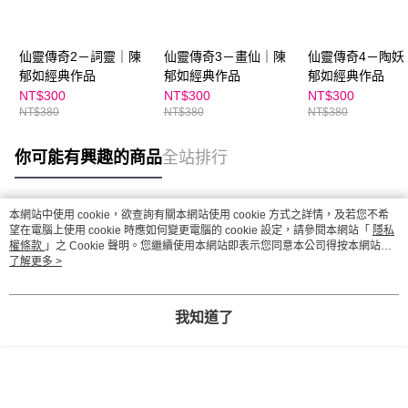
仙靈傳奇2－詞靈｜陳
仙靈傳奇3－畫仙｜陳
仙靈傳奇4－陶妖
郁如經典作品
郁如經典作品
郁如經典作品
NT$300
NT$300
NT$300
NT$380
NT$380
NT$380
你可能有興趣的商品
全站排行
本網站中使用 cookie，欲查詢有關本網站使用 cookie 方式之詳情，及若您不希
熱門標籤
望在電腦上使用 cookie 時應如何變更電腦的 cookie 設定，請參閱本網站「
隱私
權條款
」之 Cookie 聲明。您繼續使用本網站即表示您同意本公司得按本網站使
用條款之 Cookie 聲明使用 cookie。
了解更多 >
我知道了