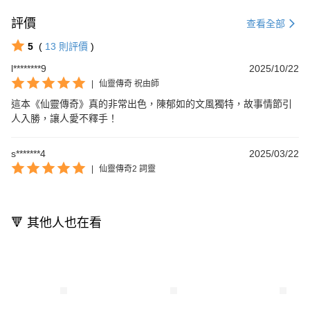
評價
查看全部
5
(
13
則評價
)
l********9
2025/10/22
|
仙靈傳奇 祝由師
這本《仙靈傳奇》真的非常出色，陳郁如的文風獨特，故事情節引
人入勝，讓人愛不釋手！
s*******4
2025/03/22
|
仙靈傳奇2 詞靈
🔻 其他人也在看