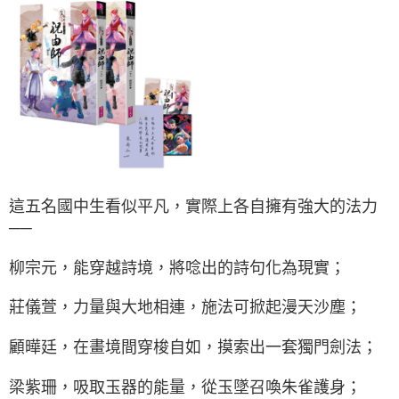
這五名國中生看似平凡，實際上各自擁有強大的法力
──
柳宗元，能穿越詩境，將唸出的詩句化為現實；
莊儀萱，力量與大地相連，施法可掀起漫天沙塵；
顧曄廷，在畫境間穿梭自如，摸索出一套獨門劍法；
梁紫珊，吸取玉器的能量，從玉墜召喚朱雀護身；