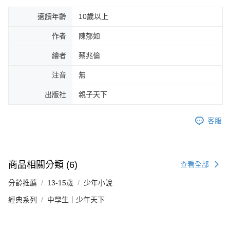
適讀年齡
10歲以上
作者
陳郁如
繪者
蔡兆倫
注音
無
出版社
親子天下
客服
商品相關分類 (6)
查看全部
分齡推薦
13-15歲
少年小說
經典系列
中學生｜少年天下