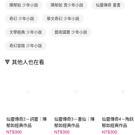
每筆NT$70，滿NT$800(含以上)免運費
３．收到繳費通知簡訊後14天內，點擊此簡訊中的連結，可透過四大超商／
陳郁如 少年小說
陳郁如 青少年小說
仙靈傳奇 童書
【注意事項】
ATM／網路銀行／等多元方式進行付款，方視為交易完成。
國內宅配/郵寄 (不適用離島、海外及郵局i郵箱)
1.本服務係由「台灣大哥大股份有限公司」（以下簡稱本公司）所提供，讓
※ 請注意：結帳手續完成當下不需立刻繳費，但若您需要取消訂單，請聯絡
奇幻 少年小說
華文奇幻 少年小說
用戶於交易時，得透過本服務購買商品或服務，並由商店將買賣／分期付款
每筆NT$70，滿NT$800(含以上)免運費
購買商品的店家。未經商家同意取消之訂單仍視為有效，需透過AFTEE先享
買賣價金債權讓與本公司後，依約使用本公司帳單繳交帳款。
後付繳納相關費用。
2.基於同意付款使用「大哥付你分期」之契約關係目的，商店將以您的個人
離島宅配（澎湖、金門、馬祖、小琉球；不適用於郵局i郵箱）
※ 交易是否成功請以「AFTEE先享後付 」之結帳頁面顯示為準，若有關於
文學經典 少年小說
藝術國寶 少年小說
資料（包含姓名、電話或地址）提供予台灣大哥大進項蒐集、處理及利用，
是否繳費成功／繳費後需取消欲退款等相關疑問，請聯繫「AFTEE先享後付
每筆NT$200
由本公司與您本人進行分期帳單所需資料之確認、核對及更正。
客戶支援中心」
https://netprotections.freshdesk.com/support/home
奇幻冒險 少年小說
3.完整用戶服務條款，請詳閱以下連結：
https://oppay.tw/userRule
【注意事項】
１．透過由恩沛科技股份有限公司提供之「AFTEE先享後付」服務完成之交
🔻 其他人也在看
易，需依本服務之必要範圍內提供個人資料，並將交易相關給付款項請求債
權轉讓予恩沛科技股份有限公司。
２．關於個人資料處理事宜，請瀏覽以下網址：
https://aftee.tw/terms/#terms3
３．未成年的使用者請事先徵得法定代理人或監護人之同意方可使用
「AFTEE先享後付」，若未經同意申辦者引起之損失，本公司不負相關責
任。
４．使用「AFTEE先享後付」時，將依據個別帳號之用戶狀況，依本公司即
時審查核予不同之上限額度；若仍有額度不足之情形，本公司將視審查結果
請求用戶進行身份認證。
仙靈傳奇2－詞靈｜陳
仙靈傳奇3－畫仙｜陳
仙靈傳奇4－陶妖
５．嚴禁一人註冊多個帳號或使用他人資訊註冊。若發現惡意使用之情形，
恩沛科技股份有限公司將有權停止該用戶之使用額度並採取法律行動。
郁如經典作品
郁如經典作品
郁如經典作品
NT$300
NT$300
NT$300