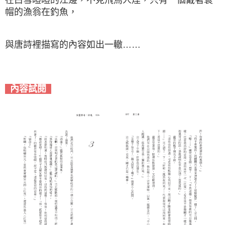
帽的漁翁在釣魚，
與唐詩裡描寫的內容如出一轍……
內容試閱