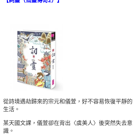
【詞靈（仙靈傳奇2）】
從詩境遇劫歸來的宗元和儀萱，好不容易恢復平靜的
生活。
某天國文課，儀萱卻在背出〈虞美人〉後突然失去意
識。