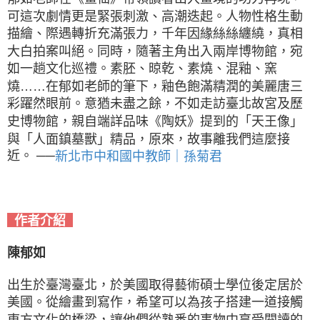
可這次劇情更是緊張刺激、高潮迭起。人物性格生動
描繪、際遇轉折充滿張力，千年因緣絲絲纏繞，真相
大白拍案叫絕。同時，隨著主角出入兩岸博物館，宛
如一趟文化巡禮。素胚、晾乾、素燒、混釉、窯
燒……在郁如老師的筆下，釉色飽滿精潤的美麗唐三
彩躍然眼前。意猶未盡之餘，不如走訪臺北故宮及歷
史博物館，親自端詳品味《陶妖》提到的「天王像」
與「人面鎮墓獸」精品，原來，故事離我們這麼接
近。 ──
新北市中和國中教師｜孫菊君
作者介紹
陳郁如
出生於臺灣臺北，於美國取得藝術碩士學位後定居於
美國。從繪畫到寫作，希望可以為孩子搭建一道接觸
東
方文化的橋梁，讓他們從熟悉的事物中享受閱讀的