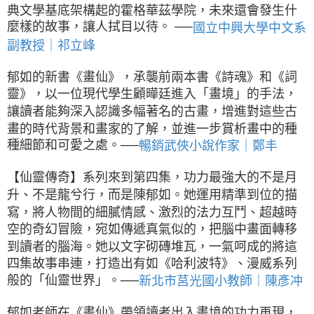
典文學基底架構起的霍格華茲學院，未來還會發生什
麼樣的故事，讓人拭目以待。 ──
國立中興大學中文系
副教授｜祁立峰
郁如的新書《畫仙》，承襲前兩本書《詩魂》和《詞
靈》，以一位現代學生顧曄廷進入「畫境」的手法，
讓讀者能夠深入認識多幅著名的古畫，增進對這些古
畫的時代背景和畫家的了解，並進一步賞析畫中的種
種細節和可愛之處。──
暢銷武俠小說作家｜鄭丰
【仙靈傳奇】系列來到第四集，功力最強大的不是月
升、不是龍兮行，而是陳郁如。她運用精準到位的描
寫，將人物間的細膩情感、激烈的法力互鬥、超越時
空的奇幻冒險，宛如傳遞真氣似的，把腦中畫面轉移
到讀者的腦海。她以文字砌磚堆瓦，一氣呵成的將這
四集故事串連，打造出有如《哈利波特》、漫威系列
般的「仙靈世界」。──
新北市莒光國小教師｜陳彥冲
郁如老師在《畫仙》帶領讀者出入畫境的功力再現，