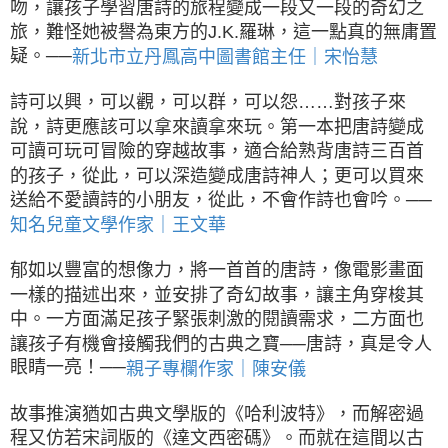
吻，讓孩子學習唐詩的旅程變成一段又一段的奇幻之
旅，難怪她被譽為東方的J.K.羅琳，這一點真的無庸置
疑。──
新北市立丹鳳高中圖書館主任｜宋怡慧
詩可以興，可以觀，可以群，可以怨……對孩子來
說，詩更應該可以拿來讀拿來玩。第一本把唐詩變成
可讀可玩可冒險的穿越故事，適合給熟背唐詩三百首
的孩子，從此，可以深造變成唐詩神人；更可以買來
送給不愛讀詩的小朋友，從此，不會作詩也會吟。──
知名兒童文學作家｜王文華
郁如以豐富的想像力，將一首首的唐詩，像電影畫面
一樣的描述出來，並安排了奇幻故事，讓主角穿梭其
中。一方面滿足孩子緊張刺激的閱讀需求，二方面也
讓孩子有機會接觸我們的古典之寶──唐詩，真是令人
眼睛一亮！──
親子專欄作家｜陳安儀
故事推演猶如古典文學版的《哈利波特》，而解密過
程又仿若宋詞版的《達文西密碼》。而就在這間以古