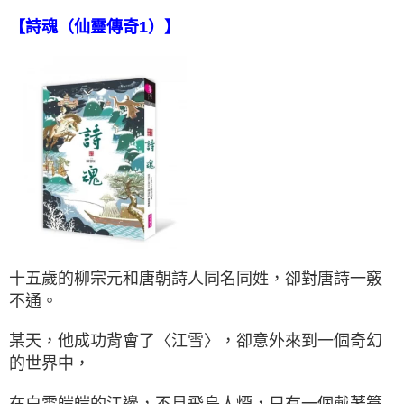
【詩魂（仙靈傳奇1）】
十五歲的柳宗元和唐朝詩人同名同姓，卻對唐詩一竅
不通。
某天，他成功背會了〈江雪〉，卻意外來到一個奇幻
的世界中，
在白雪皚皚的江邊，不見飛鳥人煙，只有一個戴著簑