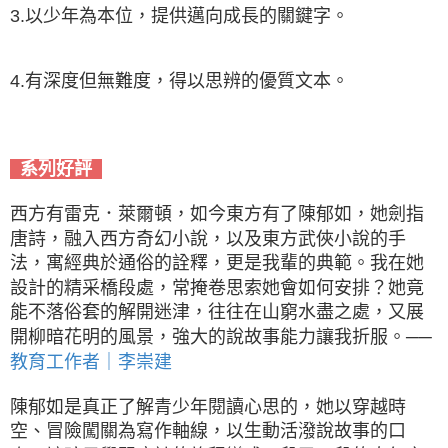
3.以少年為本位，提供邁向成長的關鍵字。
4.有深度但無難度，得以思辨的優質文本。
系列好評
西方有雷克．萊爾頓，如今東方有了陳郁如，她劍指
唐詩，融入西方奇幻小說，以及東方武俠小說的手
法，寓經典於通俗的詮釋，更是我輩的典範。我在她
設計的精采橋段處，常掩卷思索她會如何安排？她竟
能不落俗套的解開迷津，往往在山窮水盡之處，又展
開柳暗花明的風景，強大的說故事能力讓我折服。──
教育工作者｜李崇建
陳郁如是真正了解青少年閱讀心思的，她以穿越時
空、冒險闖關為寫作軸線，以生動活潑說故事的口