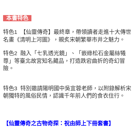
本書特色
特色1 【仙靈傳奇】最終章，帶領讀者走進十大傳世
名畫《清明上河圖》，親炙宋朝繁華市井之魅力。
特色2 融入「七乳透光鏡」、「嵌綠松石金屬絲犧
尊」等臺北故宮知名藏品，打造跌宕曲折的奇幻冒
險。
特色3 特別邀請陽明國中吳宜蓉老師，以附錄解析宋
朝獨特的風俗民情，認識千年前人們的食衣住行。
【
仙靈傳奇之古物奇探：祝由師上下冊套書】