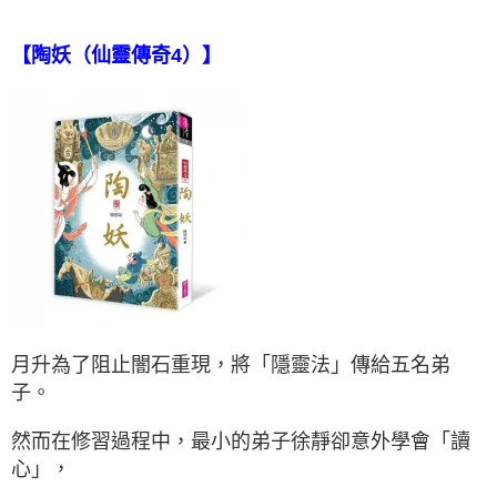
【陶妖（仙靈傳奇4）】
月升為了阻止闇石重現，將「隱靈法」傳給五名弟
子。
然而在修習過程中，最小的弟子徐靜卻意外學會「讀
心」，