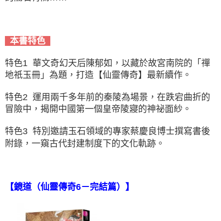
本書特色
特色1 華文奇幻天后陳郁如，以藏於故宮南院的「禪
地祇玉冊」為題，打造【仙靈傳奇】最新續作。
特色2 運用兩千多年前的秦陵為場景，在跌宕曲折的
冒險中，揭開中國第一個皇帝陵寢的神祕面紗。
特色3 特別邀請玉石領域的專家蔡慶良博士撰寫書後
附錄，一窺古代封建制度下的文化軌跡。
【鏡道（仙靈傳奇6－完結篇）】