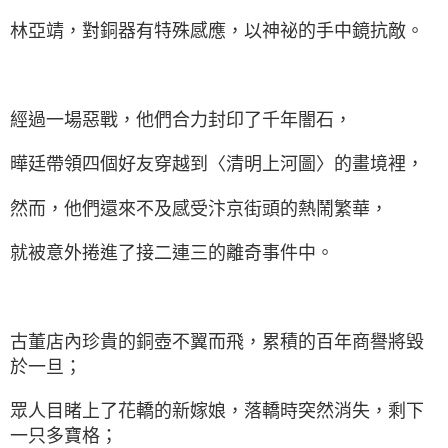
林亞靖，對銅器有特殊感應，以神祕的手中鏡抗敵。
經過一場惡戰，他們合力封印了千年闇石，
曄廷帶領四個好友穿越到〈清明上河圖〉的畫境裡，
然而，他們還來不及感受汴京街頭的熱鬧繁華，
就被意外捲進了接二連三的離奇事件中。
古董店內珍貴的銅壺不翼而飛，累積的百年商譽將毀
於一旦；
眾人目睹上了花轎的新嫁娘，落轎時突然消失，剩下
一只多寶格；