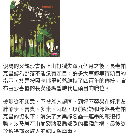
優瑪的父親沙書優上山打獵失蹤九個月之後，長老帕
克里認為部落不能沒有頭目，許多大事都等待頭目的
指示，於是按照卡嘟里部落維持了四百年的傳統，宣
布由沙書優的長女優瑪暫時代理頭目的職位。
優瑪從不願意、不被族人認同，到好不容易在好朋友
胖酷伊、吉奧、多米、瓦歷，以前奶奶和部落長老帕
克里的協助下，解決了大黑熊惡靈一連串的報復行
動，以及岩石山崩裂將壓扁部路的種種危機，最後終
於獲得部落族人的認同與尊重。