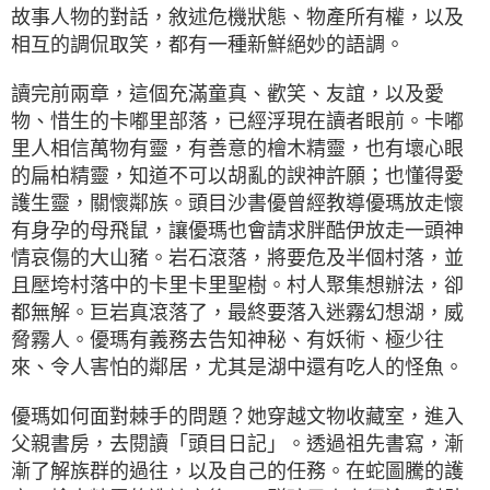
故事人物的對話，敘述危機狀態、物產所有權，以及
相互的調侃取笑，都有一種新鮮絕妙的語調。
讀完前兩章，這個充滿童真、歡笑、友誼，以及愛
物、惜生的卡嘟里部落，已經浮現在讀者眼前。卡嘟
里人相信萬物有靈，有善意的檜木精靈，也有壞心眼
的扁柏精靈，知道不可以胡亂的諛神許願；也懂得愛
護生靈，關懷鄰族。頭目沙書優曾經教導優瑪放走懷
有身孕的母飛鼠，讓優瑪也會請求胖酷伊放走一頭神
情哀傷的大山豬。岩石滾落，將要危及半個村落，並
且壓垮村落中的卡里卡里聖樹。村人聚集想辦法，卻
都無解。巨岩真滾落了，最終要落入迷霧幻想湖，威
脅霧人。優瑪有義務去告知神秘、有妖術、極少往
來、令人害怕的鄰居，尤其是湖中還有吃人的怪魚。
優瑪如何面對棘手的問題？她穿越文物收藏室，進入
父親書房，去閱讀「頭目日記」。透過祖先書寫，漸
漸了解族群的過往，以及自己的任務。在蛇圖騰的護