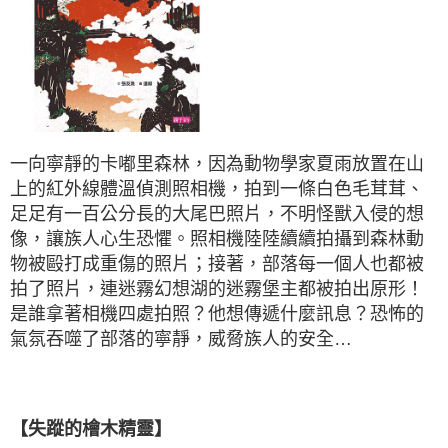
一向寧靜的卡嘟里森林，因為動物學家夏雨放置在山
上的紅外線體溫偵測照相機，拍到一條白色毛茸茸、
足足有一百公分長的大尾巴照片，不明怪獸入侵的想
像，讓族人心生恐懼。照相機陸陸續續拍攝到森林動
物被毆打成重傷的照片；接著，部落每一個人也都被
拍了照片，連迷霧幻想湖的迷霧堡主都被拍出原形！
是誰拿著相機四處拍照？他想傳遞什麼訊息？恐怖的
氣氛吞噬了部落的寧靜，威脅族人的安全…
【失蹤的檜木精靈】