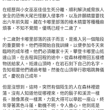
在經歷與小女巫巫佳佳生死分離、順利解決威脅族人
安全的恐怖大尾巴怪獸入侵事件，以及許願精靈要找
出六年前失蹤、藏在卡嘟里部落的檜木精靈等種種麻
煩事，不知不覺間，優瑪已經十二歲了。
十二歲對卡嘟里部落的孩子而言，是進入另一個階段
的重要關卡。他們得開始自我訓練，以便參加冬天來
臨時的成年禮。他們必須離家十天，攀登卡嘟里山抵
達山頂，在去程與回程的途中，從森林裡帶回五樣禮
物送給家人。抵達山頂時，在岩石刻下自己的名字，
告知祖靈他們通過考驗，然後在山頂舉行歌唱跳舞儀
式，慶祝自己成年。
但是沒想到，這時，突然有個陌生的人在森林裡遊
蕩。沒有人知道他從哪裡來，他的鬍子和溪流一樣
長，臉像黑夜一樣黑，力氣大得可以舉起一座山，終
年穿著黑色斗蓬，動機不明，令人擔心。他到底是