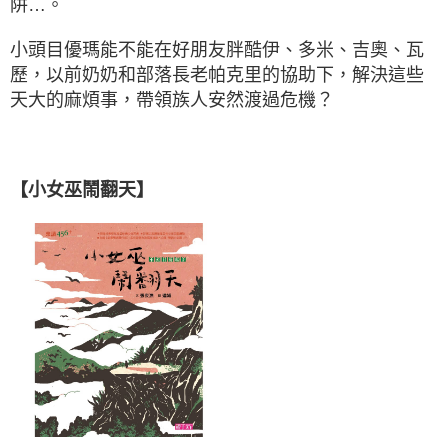
阱…。
小頭目優瑪能不能在好朋友胖酷伊、多米、吉奧、瓦
歷，以前奶奶和部落長老帕克里的協助下，解決這些
天大的麻煩事，帶領族人安然渡過危機？
【小女巫鬧翻天】