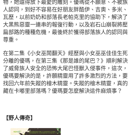
物，她還得放下最愛的雕刻。優瑪從不願意、不被族
人認同，到好不容易在好朋友胖酷伊、吉奧、多米、
瓦歷，以前奶奶和部落長老帕克里的協助下，解決了
大黑熊惡靈一連串的報復行動，以及岩石山崩裂將壓
扁部路的種種危機，最後終於獲得部落族人的認同與
尊重。
在第二集《小女巫鬧翻天》經歷與小女巫巫佳佳生死
分離的優瑪，在第三集《那是誰的尾巴？》順利解決
了威脅族人安全的恐怖大尾巴怪獸入侵事件，這次，
優瑪要解決的是，許願精靈用了許多激烈的方法，要
找回六年前失蹤的檜木精靈。失蹤的檜木精靈，真的
藏在卡嘟里部落嗎？優瑪要怎麼解決這件麻煩事？
【野人傳奇】