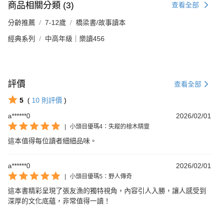
商品相關分類 (3)
查看全部
分齡推薦
7-12歲
橋梁書/故事讀本
經典系列
中高年級｜樂讀456
評價
查看全部
5
(
10
則評價
)
a******0
2026/02/01
|
小頭目優瑪4：失蹤的檜木精靈
這本值得每位讀者細細品味。
a******0
2026/02/01
|
小頭目優瑪5：野人傳奇
這本書精彩呈現了張友漁的獨特視角，內容引人入勝，讓人感受到
深厚的文化底蘊，非常值得一讀！