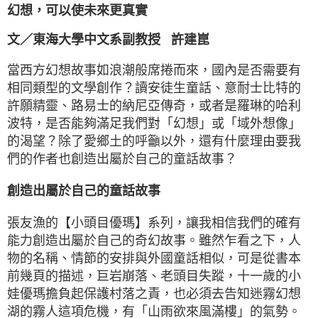
幻想，可以使未來更真實
文／東海大學中文系副教授 許建崑
當西方幻想故事如浪潮般席捲而來，國內是否需要有
相同類型的文學創作？讀安徒生童話、意耐士比特的
許願精靈、路易士的納尼亞傳奇，或者是羅琳的哈利
波特，是否能夠滿足我們對「幻想」或「域外想像」
的渴望？除了愛鄉土的呼籲以外，還有什麼理由要我
們的作者也創造出屬於自己的童話故事？
創造出屬於自己的童話故事
張友漁的【小頭目優瑪】系列，讓我相信我們的確有
能力創造出屬於自己的奇幻故事。雖然乍看之下，人
物的名稱、情節的安排與外國童話相似，可是從書本
前幾頁的描述，巨岩崩落、老頭目失蹤，十一歲的小
娃優瑪擔負起保護村落之責，也必須去告知迷霧幻想
湖的霧人這項危機，有「山雨欲來風滿樓」的氣勢。