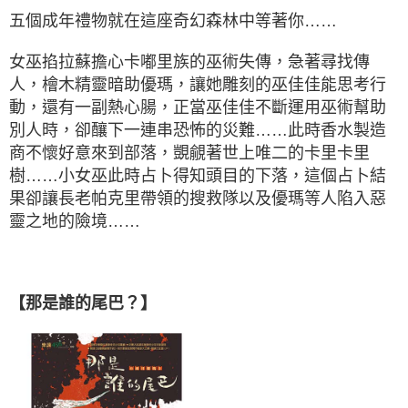
五個成年禮物就在這座奇幻森林中等著你……
女巫掐拉蘇擔心卡嘟里族的巫術失傳，急著尋找傳
人，檜木精靈暗助優瑪，讓她雕刻的巫佳佳能思考行
動，還有一副熱心腸，正當巫佳佳不斷運用巫術幫助
別人時，卻釀下一連串恐怖的災難……此時香水製造
商不懷好意來到部落，覬覦著世上唯二的卡里卡里
樹……小女巫此時占卜得知頭目的下落，這個占卜結
果卻讓長老帕克里帶領的搜救隊以及優瑪等人陷入惡
靈之地的險境……
【那是誰的尾巴？】