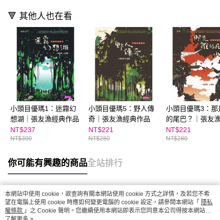
🔻 其他人也在看
小頭目優瑪1：迷霧幻
小頭目優瑪5：野人傳
小頭目優瑪3：那
想湖｜張友漁經典作品
奇｜張友漁經典作品
的尾巴？｜張友
作品
NT$237
NT$221
NT$221
NT$300
NT$280
NT$280
你可能有興趣的商品
全站排行
本網站中使用 cookie，欲查詢有關本網站使用 cookie 方式之詳情，及若您不希
熱門標籤
望在電腦上使用 cookie 時應如何變更電腦的 cookie 設定，請參閱本網站「
隱私
權條款
」之 Cookie 聲明。您繼續使用本網站即表示您同意本公司得按本網站使
用條款之 Cookie 聲明使用 cookie。
了解更多 >