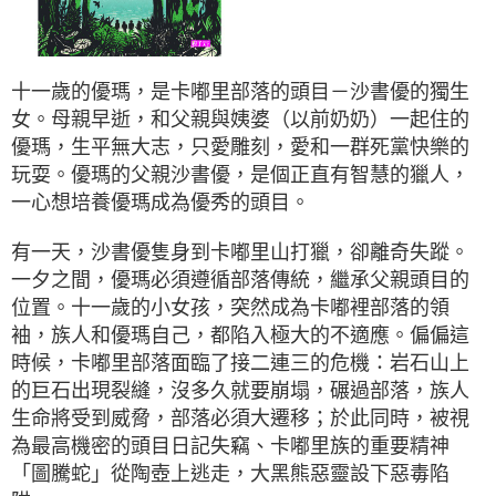
十一歲的優瑪，是卡嘟里部落的頭目－沙書優的獨生
女。母親早逝，和父親與姨婆（以前奶奶）一起住的
優瑪，生平無大志，只愛雕刻，愛和一群死黨快樂的
玩耍。優瑪的父親沙書優，是個正直有智慧的獵人，
一心想培養優瑪成為優秀的頭目。
有一天，沙書優隻身到卡嘟里山打獵，卻離奇失蹤。
一夕之間，優瑪必須遵循部落傳統，繼承父親頭目的
位置。十一歲的小女孩，突然成為卡嘟裡部落的領
袖，族人和優瑪自己，都陷入極大的不適應。偏偏這
時候，卡嘟里部落面臨了接二連三的危機：岩石山上
的巨石出現裂縫，沒多久就要崩塌，碾過部落，族人
生命將受到威脅，部落必須大遷移；於此同時，被視
為最高機密的頭目日記失竊、卡嘟里族的重要精神
「圖騰蛇」從陶壺上逃走，大黑熊惡靈設下惡毒陷