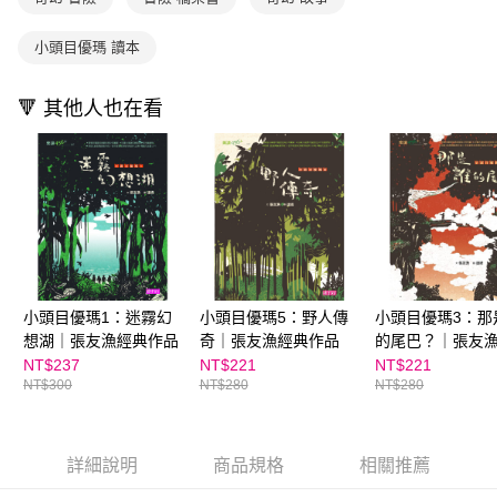
【注意事項】
ATM／網路銀行／等多元方式進行付款，方視為交易完成。
國內宅配/郵寄 (不適用離島、海外及郵局i郵箱)
1.本服務係由「台灣大哥大股份有限公司」（以下簡稱本公司）所提供，讓
※ 請注意：結帳手續完成當下不需立刻繳費，但若您需要取消訂單，請聯絡
用戶於交易時，得透過本服務購買商品或服務，並由商店將買賣／分期付款
小頭目優瑪 讀本
每筆NT$70，滿NT$800(含以上)免運費
購買商品的店家。未經商家同意取消之訂單仍視為有效，需透過AFTEE先享
買賣價金債權讓與本公司後，依約使用本公司帳單繳交帳款。
後付繳納相關費用。
2.基於同意付款使用「大哥付你分期」之契約關係目的，商店將以您的個人
離島宅配（澎湖、金門、馬祖、小琉球；不適用於郵局i郵箱）
※ 交易是否成功請以「AFTEE先享後付 」之結帳頁面顯示為準，若有關於
資料（包含姓名、電話或地址）提供予台灣大哥大進項蒐集、處理及利用，
🔻 其他人也在看
是否繳費成功／繳費後需取消欲退款等相關疑問，請聯繫「AFTEE先享後付
每筆NT$200
由本公司與您本人進行分期帳單所需資料之確認、核對及更正。
客戶支援中心」
https://netprotections.freshdesk.com/support/home
3.完整用戶服務條款，請詳閱以下連結：
https://oppay.tw/userRule
海外包裹航空運送
查看運費
【注意事項】
１．透過由恩沛科技股份有限公司提供之「AFTEE先享後付」服務完成之交
易，需依本服務之必要範圍內提供個人資料，並將交易相關給付款項請求債
權轉讓予恩沛科技股份有限公司。
２．關於個人資料處理事宜，請瀏覽以下網址：
https://aftee.tw/terms/#terms3
３．未成年的使用者請事先徵得法定代理人或監護人之同意方可使用
「AFTEE先享後付」，若未經同意申辦者引起之損失，本公司不負相關責
小頭目優瑪1：迷霧幻
小頭目優瑪5：野人傳
小頭目優瑪3：那
任。
想湖｜張友漁經典作品
奇｜張友漁經典作品
的尾巴？｜張友
４．使用「AFTEE先享後付」時，將依據個別帳號之用戶狀況，依本公司即
作品
NT$237
NT$221
NT$221
時審查核予不同之上限額度；若仍有額度不足之情形，本公司將視審查結果
NT$300
NT$280
NT$280
請求用戶進行身份認證。
５．嚴禁一人註冊多個帳號或使用他人資訊註冊。若發現惡意使用之情形，
恩沛科技股份有限公司將有權停止該用戶之使用額度並採取法律行動。
詳細說明
商品規格
相關推薦