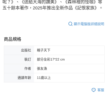
呢？》、《送給大海的讚美》、《森林裡的怪咖》等
五十餘本著作，2025年推出全新作品《記恨家族》。
顯示電腦版詳細說明
商品規格
出版社
親子天下
裝訂
部分全彩17*22 cm
作者
張友漁
適讀年齡
11歲以上
客服