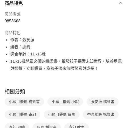
商品特色
信用卡一次付款
商品編號
LINE Pay
9858668
Apple Pay
商品特色
大哥付你分期
作者：張友漁
相關說明
繪者：達姆
【大哥付你分期使用說明】
適合年齡：11~15歲
AFTEE先享後付
1.本服務由台灣大哥大提供，台灣大哥大用戶可立即使用無須另外申請。
11~15歲兒童必讀的橋梁書，啟發孩子探索未知世界，培養勇氣
2.付款方式選擇「大哥付你分期」，訂單成立後會自動跳轉到大哥付的交易
相關說明
流程，驗證手機門號後，選擇欲分期的期數、繳款截止日，確認付款後即完
與智慧。立即購買，為孩子帶來無限驚喜與成長！
【關於「AFTEE先享後付」】
成交易。
ATM付款
AFTEE先享後付是「在收到商品之後才付款」的支付方式。 讓您購物簡單
3.實際核准額度、可分期數及費用金額請依後續交易確認頁面所載為準。
便利好安心！
4.訂單成立30分鐘內，如未前往確認交易或遇審核未通過，訂單將自動取
１．簡單：不需註冊會員、不需綁卡、不需儲值。
運送方式
消。如遇「轉專審核」未通過狀況，表示未達大哥付你分期系統評分，恕無
２．便利：只要手機號碼，簡訊認證，即可結帳。
相關分類
法說明評估內容。
３．安心：先確認商品／服務後，再付款。
付款後全家取貨｜8/8-8/14運費優惠，結帳滿499即享免運。
【繳款方式說明】
小頭目優瑪 橋梁書
小頭目優瑪 小說
張友漁 橋梁書
1.分期款項不併入電信帳單，「大哥付你分期」於每月結算日後寄送繳費提
每筆NT$70，滿NT$499(含以上)免運費
【「AFTEE先享後付」結帳流程】
醒簡訊。
１．於結帳方式選擇「AFTEE先享後付」後，將跳轉至「AFTEE先享後付」
2.透過簡訊連結打開帳單後，可選擇「超商條碼／台灣大直營門市／銀行轉
小頭目優瑪 奇幻
小頭目優瑪 冒險
中高年級 橋梁書
付款後7-11取貨
結帳頁面，進行簡訊認證並確認金額後，即可完成結帳。
帳／街口支付／iPASS MONEY」等通路繳費。
２．訂單成立數日內，您將收到繳費通知簡訊。
每筆NT$70，滿NT$800(含以上)免運費
３．收到繳費通知簡訊後14天內，點擊此簡訊中的連結，可透過四大超商／
奇幻 冒險
冒險 橋梁書
奇幻 故事