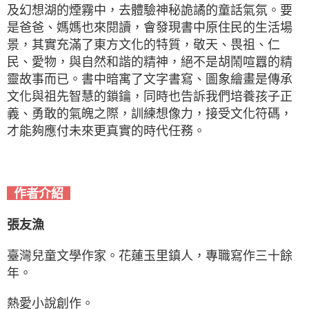
及幻想湖的煙霧中，去體驗神秘詭譎的童話氣氛。要
是爸爸、媽媽也來閱讀，會發現書中原住民的生活場
景，其實充滿了東方文化的特質，敬天、畏祖、仁
民、愛物，與自然和諧的精神，絕不是胡鬧喧囂的精
靈故事而已。書中暗寓了文字書寫、圖象繪畫是傳承
文化與祖先智慧的鎖鑰，同時也告訴我們培養孩子正
義、勇敢的氣魄之際，訓練想像力，接受文化符碼，
才能夠應付未來更真實的時代任務。
作者介紹
張友漁
臺灣兒童文學作家。花蓮玉里鎮人，專職寫作三十餘
年。
熱愛小說創作。