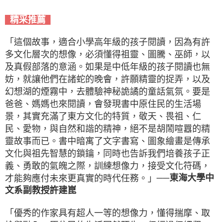
精采推薦
「這個故事，適合小學高年級的孩子閱讀，因為有許
多文化層次的想像，必須懂得祖靈、圖騰、巫師，以
及真假部落的意涵。如果是中低年級的孩子閱讀也無
妨，就讓他們在諸蛇的晚會，許願精靈的捉弄，以及
幻想湖的煙霧中，去體驗神秘詭譎的童話氣氛。要是
爸爸、媽媽也來閱讀，會發現書中原住民的生活場
景，其實充滿了東方文化的特質，敬天、畏祖、仁
民、愛物，與自然和諧的精神，絕不是胡鬧喧囂的精
靈故事而已。書中暗寓了文字書寫、圖象繪畫是傳承
文化與祖先智慧的鎖鑰，同時也告訴我們培養孩子正
義、勇敢的氣魄之際，訓練想像力，接受文化符碼，
才能夠應付未來更真實的時代任務。」
──
東海大學中
文系副教授許建崑
「優秀的作家具有超人一等的想像力，懂得揣摩、取