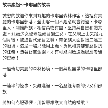
故事緣起～卡嘟里的故事
誠懇的歡迎你來到有趣的卡嘟里森林作客，這裡有美
麗的卡嘟里部落，登山客一個不經意就會錯過，卡嘟
里人，關懷鄰族，相信萬物有靈，堅持與自然和諧共
處。11歲少女優瑪是頭目獨生女，在父親上山失蹤九
個月後，被迫暫代頭目之職，帶領族人面對接二連三
的險境。這是一場只能用正義、勇氣和貪婪邪惡對抗
的任務，憑著智慧金鑰，才有可能開啟通過層層考驗
的密碼！
一座奇幻美麗的森林祕境，一個與世無爭的卡嘟里部
落
一連串的怪事、災難進逼，一名歷經考驗的少女和部
族
將如何克服恐懼，用智慧維護大自然的禮讚？