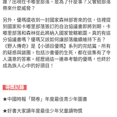
誰？出現在卡嘟里部落，是為了什麼事？又會給部落
帶來什麼威脅？
另外，優瑪還收到一封國家森林部寄來的信，信裡提
到國家和卡嘟里部落簽訂的自治協議書即將到期，卡
嘟里部落和森林從此將納入國家管轄範圍。真的有這
分協議書嗎？優瑪又該如何讓部落繼續維持下去？
《野人傳奇》是【小頭目優瑪】系列的完結篇，所有
的疑惑與謎團，包括沙書優的生死，都在這集有了令
人滿意的答案。經歷過這一連串考驗的優瑪，也終於
成為族人心中的好頭目！
得獎記錄
★中國時報「開卷」年度最佳青少年圖書
★好書大家讀年度最佳少年兒童讀物獎