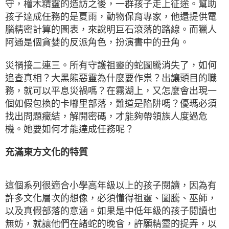
守，檜木精靈的造訪之後，一群孩子走上征途。幫助
孩子達成任務的是夏雨，動物保育專家，他還提供電
腦精密計算的圖表，來說明巨石滾落的路線。而獵人
阿通是個貪婪的反派角色，扮演書中的丑角。
災禍接二連三。所有守護祖靈的蛇圖騰消失了，如何
追查真相？大黑熊惡靈為什麼要作祟？出讓頭目的職
務，就可以平息災禍嗎？在霧湖上，又怎麼會出現一
個如假包換的卡嘟里部落，難道是陷阱嗎？優瑪必須
找出問題癥結，解開密碼，才能夠帶領族人度過危
機。她要如何才能達成任務呢？
充滿東方文化的特質
這個系列很適合小學高年級以上的孩子閱讀，因為有
許多文化層次的想像，必須懂得祖靈、圖騰、巫師，
以及真假部落的意涵。如果是中低年級的孩子閱讀也
無妨，就讓他們在諸蛇的晚會，許願精靈的捉弄，以