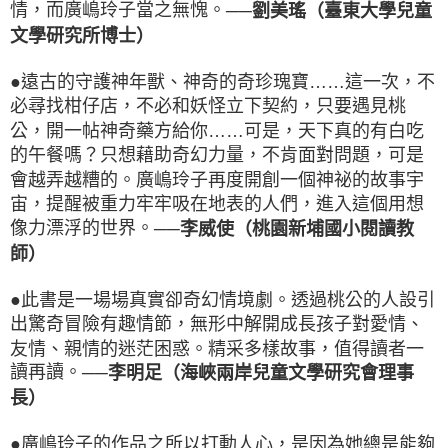
情，而廣嶋玲子當之無愧。
──劉美瑤（臺東大學兒童
文學研究所博士）
●遠古的守護神年獸、神奇的奇珍瑰寶……這一次，不
必尋找柑仔店，不必和妖怪立下契約，只要遇見桃
公，開一帖神奇藥方給你……可是，天下真的有白吃
的午餐嗎？只想藉助奇幻力量，不肯面對問題，可是
會越弄越糟的。廣嶋玲子再度開創一個神祕的故事宇
宙，提醒被重力牢牢吸在地表的人們，進入這個用想
像力漂浮的世界。
──李威使（桃園新埔國小閱讀教
師）
●此書是一場場真實卻奇幻情境劇。透過桃公的人設引
出驚奇冒險有趣情節，無形中解開成長孩子對愛情、
友情、親情的迷茫困惑。精采多樣故事，值得讀者一
讀再讀。
──李明足（海峽兩岸兒童文學研究會理事
長）
●廣嶋玲子的作品之所以打動人心，是因為她總是能夠