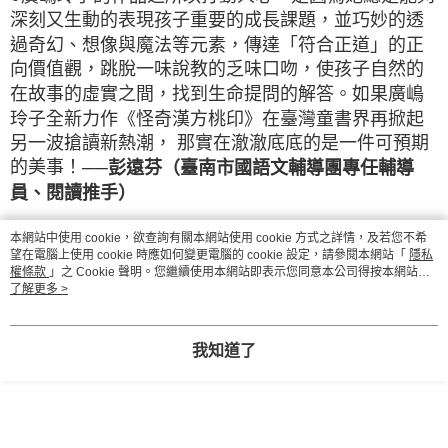
深刻又生動的表現孩子重要的成長課題，並巧妙的透
過奇幻、想像與魔法等元素，傳達「符合正道」的正
向價值觀，跳脫一味說教的乏味口吻，使孩子自然的
在故事的虛實之間，找到生命提問的解答。如果廣嶋
玲子全新力作《怪奇漢方桃印》在臺灣童書界再掀起
另一波搶讀新熱潮， 那實在澈澈底底的是一件可預期
的美事！
──彭遠芬（臺南市國語文輔導團專任輔導
員、閱讀推手）
●我認為廣嶋玲子的作品暢銷的主要原因是——她寫出
本網站中使用 cookie，欲查詢有關本網站使用 cookie 方式之詳情，及若您不希
望在電腦上使用 cookie 時應如何變更電腦的 cookie 設定，請參閱本網站「
隱私
屬於這個時代的「寓言體」，不只讓孩子沉浸在閱讀
權條款
」之 Cookie 聲明。您繼續使用本網站即表示您同意本公司得按本網站使
故事的趣味中，家長也樂於買單。怪奇漢方桃印系
用條款之 Cookie 聲明使用 cookie。
了解更多 >
列》是目前所有廣嶋玲子的作品中，最為成熟也最為
精彩的一套，廣嶋玲子把最好的食材與技術都放在這
我知道了
部作品裡！
──顏志豪（兒童文學作家、兒童文學研究
所博士）
●《怪奇漢方桃印》延續奇幻與冒險的敘寫手法，再次