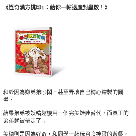
《怪奇漢方桃印1：給你一帖退魔封蟲散！》
和紗因為嫌弟弟吵鬧，甚至弄壞自己精心繪製的圖
畫，
結果弟弟被妖精趁機用一個完美娃娃替代，而真正的
弟弟就被帶走了；
美穗則是因為好奇，和同學一起玩召喚神靈的遊戲，