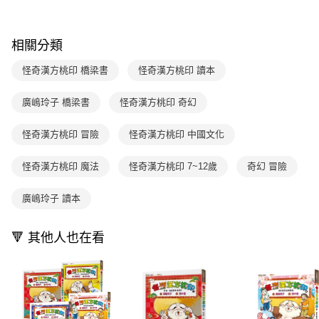
【注意事項】
ATM／網路銀行／等多元方式進行付款，方視為交易完成。
國內宅配/郵寄 (不適用離島、海外及郵局i郵箱)
1.本服務係由「台灣大哥大股份有限公司」（以下簡稱本公司）所提供，讓
※ 請注意：結帳手續完成當下不需立刻繳費，但若您需要取消訂單，請聯絡
用戶於交易時，得透過本服務購買商品或服務，並由商店將買賣／分期付款
每筆NT$70，滿NT$800(含以上)免運費
購買商品的店家。未經商家同意取消之訂單仍視為有效，需透過AFTEE先享
買賣價金債權讓與本公司後，依約使用本公司帳單繳交帳款。
相關分類
後付繳納相關費用。
2.基於同意付款使用「大哥付你分期」之契約關係目的，商店將以您的個人
離島宅配（澎湖、金門、馬祖、小琉球；不適用於郵局i郵箱）
※ 交易是否成功請以「AFTEE先享後付 」之結帳頁面顯示為準，若有關於
資料（包含姓名、電話或地址）提供予台灣大哥大進項蒐集、處理及利用，
怪奇漢方桃印 橋梁書
怪奇漢方桃印 讀本
是否繳費成功／繳費後需取消欲退款等相關疑問，請聯繫「AFTEE先享後付
每筆NT$200
由本公司與您本人進行分期帳單所需資料之確認、核對及更正。
客戶支援中心」
https://netprotections.freshdesk.com/support/home
3.完整用戶服務條款，請詳閱以下連結：
https://oppay.tw/userRule
廣嶋玲子 橋梁書
怪奇漢方桃印 奇幻
海外包裹航空運送
查看運費
【注意事項】
１．透過由恩沛科技股份有限公司提供之「AFTEE先享後付」服務完成之交
怪奇漢方桃印 冒險
怪奇漢方桃印 中國文化
易，需依本服務之必要範圍內提供個人資料，並將交易相關給付款項請求債
權轉讓予恩沛科技股份有限公司。
２．關於個人資料處理事宜，請瀏覽以下網址：
怪奇漢方桃印 魔法
怪奇漢方桃印 7~12歲
奇幻 冒險
https://aftee.tw/terms/#terms3
３．未成年的使用者請事先徵得法定代理人或監護人之同意方可使用
廣嶋玲子 讀本
「AFTEE先享後付」，若未經同意申辦者引起之損失，本公司不負相關責
任。
４．使用「AFTEE先享後付」時，將依據個別帳號之用戶狀況，依本公司即
🔻 其他人也在看
時審查核予不同之上限額度；若仍有額度不足之情形，本公司將視審查結果
請求用戶進行身份認證。
５．嚴禁一人註冊多個帳號或使用他人資訊註冊。若發現惡意使用之情形，
恩沛科技股份有限公司將有權停止該用戶之使用額度並採取法律行動。