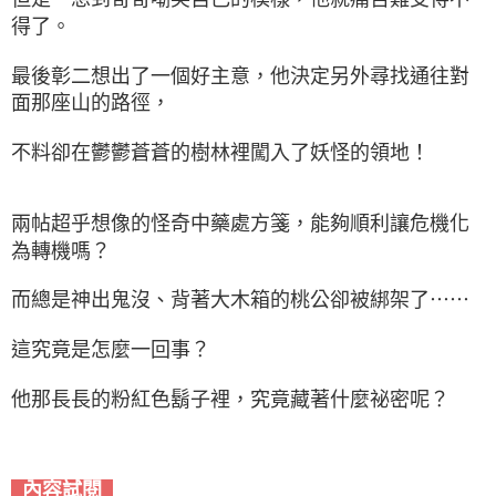
得了。
最後彰二想出了一個好主意，他決定另外尋找通往對
面那座山的路徑，
不料卻在鬱鬱蒼蒼的樹林裡闖入了妖怪的領地！
兩帖超乎想像的怪奇中藥處方箋，能夠順利讓危機化
為轉機嗎？
而總是神出鬼沒、背著大木箱的桃公卻被綁架了⋯⋯
這究竟是怎麼一回事？
他那長長的粉紅色鬍子裡，究竟藏著什麼祕密呢？
內容試閱