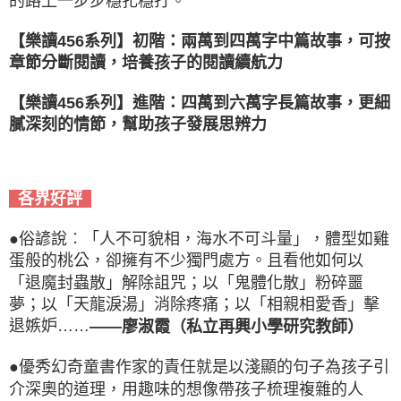
的路上一步步穩扎穩打。
【樂讀456系列】初階：兩萬到四萬字中篇故事，可按
章節分斷閱讀，培養孩子的閱讀續航力
【樂讀456系列】進階：四萬到六萬字長篇故事，更細
膩深刻的情節，幫助孩子發展思辨力
各界好評
●俗諺說︰「人不可貌相，海水不可斗量」，體型如雞
蛋般的桃公，卻擁有不少獨門處方。且看他如何以
「退魔封蟲散」解除詛咒；以「鬼體化散」粉碎噩
夢；以「天龍淚湯」消除疼痛；以「相親相愛香」擊
退嫉妒……
——廖淑霞（私立再興小學研究教師）
●優秀幻奇童書作家的責任就是以淺顯的句子為孩子引
介深奧的道理，用趣味的想像帶孩子梳理複雜的人