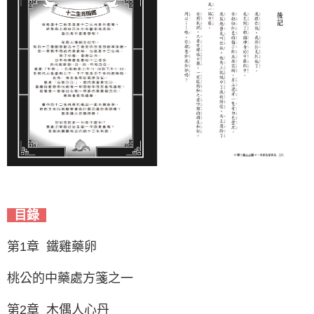
目錄
第1章 鐵雞藥卵
桃公的中藥處方箋之一
第2章 木偶人心丹