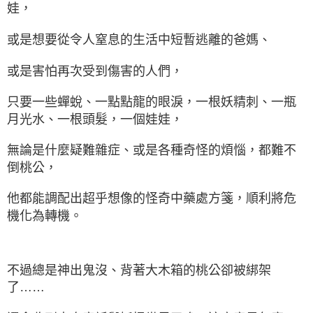
娃，
或是想要從令人窒息的生活中短暫逃離的爸媽、
或是害怕再次受到傷害的人們，
只要一些蟬蛻、一點點龍的眼淚，一根妖精刺、一瓶
月光水、一根頭髮，一個娃娃，
無論是什麼疑難雜症、或是各種奇怪的煩惱，都難不
倒桃公，
他都能調配出超乎想像的怪奇中藥處方箋，順利將危
機化為轉機。
不過總是神出鬼沒、背著大木箱的桃公卻被綁架
了……