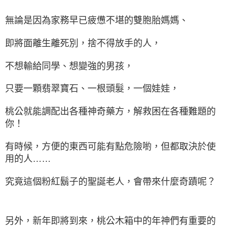
無論是因為家務早已疲憊不堪的雙胞胎媽媽、
即將面離生離死別，捨不得放手的人，
不想輸給同學、想變強的男孩，
只要一顆翡翠寶石、一根頭髮，一個娃娃，
桃公就能調配出各種神奇藥方，解救困在各種難題的
你！
有時候，方便的東西可能有點危險喲，但都取決於使
用的人……
究竟這個粉紅鬍子的聖誕老人，會帶來什麼奇蹟呢？
另外，新年即將到來，桃公木箱中的年神們有重要的