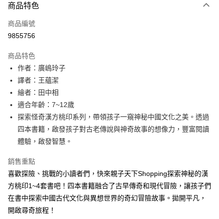
商品特色
信用卡一次付款
商品編號
LINE Pay
9855756
Apple Pay
商品特色
大哥付你分期
作者：廣嶋玲子
相關說明
譯者：王蘊潔
【大哥付你分期使用說明】
繪者：田中相
AFTEE先享後付
1.本服務由台灣大哥大提供，台灣大哥大用戶可立即使用無須另外申請。
適合年齡：7~12歲
2.付款方式選擇「大哥付你分期」，訂單成立後會自動跳轉到大哥付的交易
相關說明
流程，驗證手機門號後，選擇欲分期的期數、繳款截止日，確認付款後即完
探索怪奇漢方桃印系列，帶領孩子一窺神秘中國文化之美。透過
【關於「AFTEE先享後付」】
成交易。
ATM付款
AFTEE先享後付是「在收到商品之後才付款」的支付方式。 讓您購物簡單
四本書籍，啟發孩子對古老傳說與神奇故事的想像力，豐富閱讀
3.實際核准額度、可分期數及費用金額請依後續交易確認頁面所載為準。
便利好安心！
體驗，啟發智慧。
4.訂單成立30分鐘內，如未前往確認交易或遇審核未通過，訂單將自動取
１．簡單：不需註冊會員、不需綁卡、不需儲值。
運送方式
消。如遇「轉專審核」未通過狀況，表示未達大哥付你分期系統評分，恕無
２．便利：只要手機號碼，簡訊認證，即可結帳。
法說明評估內容。
銷售重點
３．安心：先確認商品／服務後，再付款。
付款後全家取貨
【繳款方式說明】
喜歡探險、挑戰的小讀者們，快來親子天下Shopping探索神秘的漢
1.分期款項不併入電信帳單，「大哥付你分期」於每月結算日後寄送繳費提
每筆NT$70，滿NT$800(含以上)免運費
【「AFTEE先享後付」結帳流程】
方桃印1~4套書吧！四本書籍融合了古早傳奇和現代冒險，讓孩子們
醒簡訊。
１．於結帳方式選擇「AFTEE先享後付」後，將跳轉至「AFTEE先享後付」
2.透過簡訊連結打開帳單後，可選擇「超商條碼／台灣大直營門市／銀行轉
付款後7-11取貨
在書中探索中國古代文化與異想世界的奇幻冒險故事。拋開平凡，
結帳頁面，進行簡訊認證並確認金額後，即可完成結帳。
帳／街口支付／iPASS MONEY」等通路繳費。
２．訂單成立數日內，您將收到繳費通知簡訊。
開啟尋奇旅程！
每筆NT$70，滿NT$800(含以上)免運費
３．收到繳費通知簡訊後14天內，點擊此簡訊中的連結，可透過四大超商／