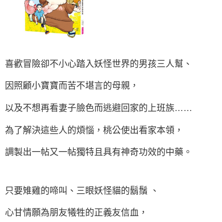
喜歡冒險卻不小心踏入妖怪世界的男孩三人幫、
因照顧小寶寶而苦不堪言的母親，
以及不想再看妻子臉色而逃避回家的上班族……
為了解決這些人的煩惱，桃公使出看家本領，
調製出一帖又一帖獨特且具有神奇功效的中藥。
只要雉雞的啼叫、三眼妖怪貓的鬍鬚 、
心甘情願為朋友犧牲的正義友信血，