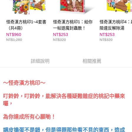
怪奇漢方桃印1~4套書
怪奇漢方桃印1：給你
怪奇漢方桃印4：
（共4冊）
一帖退魔封蟲散！
險違反解除湯
NT$960
NT$253
NT$253
NT$1,280
NT$320
NT$320
詳細說明
相關推薦
～怪奇漢方桃印～
能解決各種疑難雜症的桃記中藥來
叮鈴鈴，叮鈴鈴，
囉，
為你達成所有心願喲！
造成
調皮搗蛋不是錯，但是得罪那些看不見的東西，