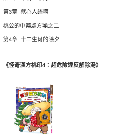
第3章 獸心人語糖
桃公的中藥處方箋之二
第4章 十二生肖的除夕
《怪奇漢方桃印4：超危險違反解除湯》