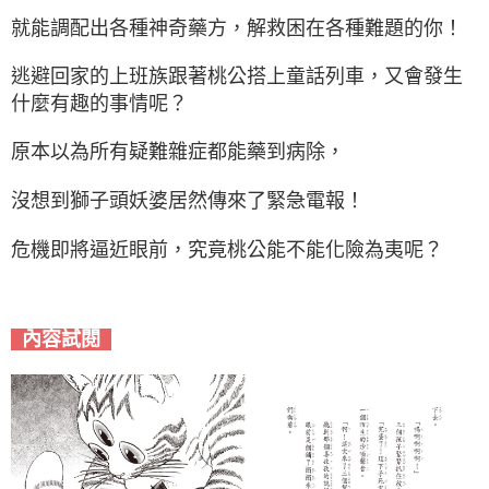
就能調配出各種神奇藥方，解救困在各種難題的你！
逃避回家的上班族跟著桃公搭上童話列車，又會發生
什麼有趣的事情呢？
原本以為所有疑難雜症都能藥到病除，
沒想到獅子頭妖婆居然傳來了緊急電報！
危機即將逼近眼前，究竟桃公能不能化險為夷呢？
內容試閱