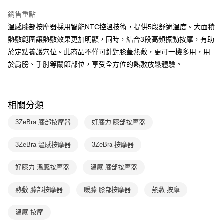
１．於結帳方式選擇「AFTEE先享後付」後，將跳轉至「AFTEE先享後付」
2.透過簡訊連結打開帳單後，可選擇「超商條碼／台灣大直營門市／銀行轉
結帳頁面，進行簡訊認證並確認金額後，即可完成結帳。
銷售重點
帳／街口支付／iPASS MONEY」等通路繳費。
２．訂單成立數日內，您將收到繳費通知簡訊。
溫感膝部按摩器採用智能NTC控溫技術，提供5段舒適溫度。大面積
３．收到繳費通知簡訊後14天內，點擊此簡訊中的連結，可透過四大超商／
【注意事項】
ATM／網路銀行／等多元方式進行付款，方視為交易完成。
熱敷範圍讓熱敷效果更加明顯，同時，結合3段高頻振動按摩，有助
1.本服務係由「台灣大哥大股份有限公司」（以下簡稱本公司）所提供，讓
※ 請注意：結帳手續完成當下不需立刻繳費，但若您需要取消訂單，請聯絡
用戶於交易時，得透過本服務購買商品或服務，並由商店將買賣／分期付款
於定點養護穴位。此商品不僅可針對膝蓋熱敷，更可一機多用，用
購買商品的店家。未經商家同意取消之訂單仍視為有效，需透過AFTEE先享
買賣價金債權讓與本公司後，依約使用本公司帳單繳交帳款。
後付繳納相關費用。
於肩膀、手肘等關節部位，享受全方位的熱敷放鬆體驗。
2.基於同意付款使用「大哥付你分期」之契約關係目的，商店將以您的個人
※ 交易是否成功請以「AFTEE先享後付 」之結帳頁面顯示為準，若有關於
資料（包含姓名、電話或地址）提供予台灣大哥大進項蒐集、處理及利用，
是否繳費成功／繳費後需取消欲退款等相關疑問，請聯繫「AFTEE先享後付
由本公司與您本人進行分期帳單所需資料之確認、核對及更正。
客戶支援中心」
https://netprotections.freshdesk.com/support/home
3.完整用戶服務條款，請詳閱以下連結：
https://oppay.tw/userRule
相關分類
【注意事項】
１．透過由恩沛科技股份有限公司提供之「AFTEE先享後付」服務完成之交
3ZeBra 膝部按摩器
好膝力 膝部按摩器
易，需依本服務之必要範圍內提供個人資料，並將交易相關給付款項請求債
權轉讓予恩沛科技股份有限公司。
２．關於個人資料處理事宜，請瀏覽以下網址：
3ZeBra 溫感按摩器
3ZeBra 按摩器
https://aftee.tw/terms/#terms3
３．未成年的使用者請事先徵得法定代理人或監護人之同意方可使用
好膝力 溫感按摩器
溫感 膝部按摩器
「AFTEE先享後付」，若未經同意申辦者引起之損失，本公司不負相關責
任。
４．使用「AFTEE先享後付」時，將依據個別帳號之用戶狀況，依本公司即
熱敷 膝部按摩器
暖膝 膝部按摩器
熱敷 按摩
時審查核予不同之上限額度；若仍有額度不足之情形，本公司將視審查結果
請求用戶進行身份認證。
溫感 按摩
５．嚴禁一人註冊多個帳號或使用他人資訊註冊。若發現惡意使用之情形，