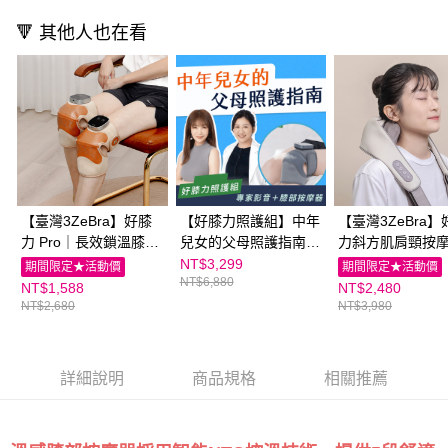
恩沛科技股份有限公司將有權停止該用戶之使用額度並採取法律行動。
🔻 其他人也在看
【臺灣3ZeBra】好膝
【好膝力照護組】中年
【臺灣3ZeBra】
力 Pro｜長效鎖溫膝部
兒女的父母照護指南+
力斜方肌肩頸按
按摩器｜親子家庭嚴選
【臺灣3ZeBra】溫感
親子家庭嚴選館
NT$3,299
期間限定★活動價
期間限定★活動價
NT$6,880
館
膝部按摩器(一入)｜親
NT$1,588
NT$2,480
子家庭嚴選館
NT$2,680
NT$3,980
詳細說明
商品規格
相關推薦