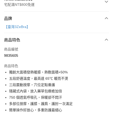
宅配滿NT$800免運
付款方式
品牌
信用卡一次付款
【臺灣3ZeBra】
LINE Pay
商品特色
Apple Pay
商品編號
大哥付你分期
9835605
相關說明
【大哥付你分期使用說明】
AFTEE先享後付
商品特色
1.本服務由台灣大哥大提供，台灣大哥大用戶可立即使用無須另外申請。
2.付款方式選擇「大哥付你分期」，訂單成立後會自動跳轉到大哥付的交易
相關說明
獨創大面積發熱暖膝，熱敷面積+50%
流程，驗證手機門號後，選擇欲分期的期數、繳款截止日，確認付款後即完
【關於「AFTEE先享後付」】
五段舒適溫度，最高達 65℃ 暖而不燙
成交易。
ATM付款
AFTEE先享後付是「在收到商品之後才付款」的支付方式。 讓您購物簡單
3.實際核准額度、可分期數及費用金額請依後續交易確認頁面所載為準。
三段震動按摩，穴位定點養護
便利好安心！
4.訂單成立30分鐘內，如未前往確認交易或遇審核未通過，訂單將自動取
１．簡單：不需註冊會員、不需綁卡、不需儲值。
隱藏式內袋，放入藥草包療癒加倍
運送方式
消。如遇「轉專審核」未通過狀況，表示未達大哥付你分期系統評分，恕無
２．便利：只要手機號碼，簡訊認證，即可結帳。
750 個透氣呼吸孔，保暖卻不悶汗
法說明評估內容。
３．安心：先確認商品／服務後，再付款。
國內宅配/郵寄 (不適用離島、海外及郵局i郵箱)
【繳款方式說明】
多部位按摩，護膝、護肩、護肘一次滿足
1.分期款項不併入電信帳單，「大哥付你分期」於每月結算日後寄送繳費提
每筆NT$70，滿NT$800(含以上)免運費
【「AFTEE先享後付」結帳流程】
簡單操作好放心，多重防護最細心
醒簡訊。