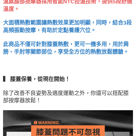
溫感膝部按摩器採用智能NTC控溫技術，提供5段舒適
溫度。
大面積熱敷範圍讓熱敷效果更加明顯，同時，結合3段
高頻振動按摩，有助於定點養護穴位。
此商品不僅可針對膝蓋熱敷，更可一機多用，用於肩
膀、手肘等關節部位，享受全方位的熱敷放鬆體驗。
▍ 膝蓋保養，從現在開始！
除了改善不良姿勢及適度運動之外，你還可以搭配膝
部按摩器放鬆！