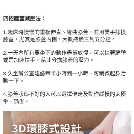
四招膝蓋減壓法：
1.起床時慢慢的重複伸直、彎曲膝蓋，並用雙手揉揉
膝蓋，尤其是膝蓋內側，大概持續三到五分鐘。
2.一天內所有要坐下的動作盡量放慢，可以扶著牆壁
或是加裝扶手，藉此分擔膝蓋的壓力。
3.久坐辦公室建議每半小時到一小時，可稍微起身活
動一下。
4.膝蓋狀態不好的人可以選擇健走及動作緩慢的太極
拳、瑜伽。