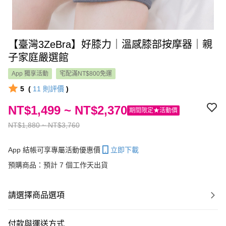
【臺灣3ZeBra】好膝力｜溫感膝部按摩器｜親
子家庭嚴選館
App 獨享活動
宅配滿NT$800免運
5
(
11
則評價
)
NT$1,499 ~ NT$2,370
期間限定★活動價
NT$1,880 ~ NT$3,760
App 結帳可享專屬活動優惠價
立即下載
預購商品：預計 7 個工作天出貨
請選擇商品選項
付款與運送方式