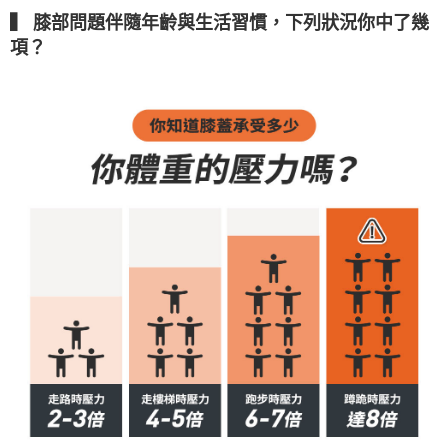
▍ 膝部問題伴隨年齡與生活習慣，下列狀況你中了幾
項？