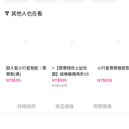
2.基於同意付款使用「大哥付你分期」之契約關係目的，商店將以您的個人
離島宅配（澎湖、金門、馬祖、小琉球；不適用於郵局i郵箱）
※ 交易是否成功請以「AFTEE先享後付 」之結帳頁面顯示為準，若有關於
資料（包含姓名、電話或地址）提供予台灣大哥大進項蒐集、處理及利用，
是否繳費成功／繳費後需取消欲退款等相關疑問，請聯繫「AFTEE先享後付
每筆NT$200
由本公司與您本人進行分期帳單所需資料之確認、核對及更正。
🔻 其他人也在看
客戶支援中心」
https://netprotections.freshdesk.com/support/home
3.完整用戶服務條款，請詳閱以下連結：
https://oppay.tw/userRule
【注意事項】
１．透過由恩沛科技股份有限公司提供之「AFTEE先享後付」服務完成之交
易，需依本服務之必要範圍內提供個人資料，並將交易相關給付款項請求債
權轉讓予恩沛科技股份有限公司。
２．關於個人資料處理事宜，請瀏覽以下網址：
https://aftee.tw/terms/#terms3
３．未成年的使用者請事先徵得法定代理人或監護人之同意方可使用
「AFTEE先享後付」，若未經同意申辦者引起之損失，本公司不負相關責
任。
超人氣小行星抱枕｜樂
⭐【樂樂陪你上幼兒
小行星樂樂猴造
４．使用「AFTEE先享後付」時，將依據個別帳號之用戶狀況，依本公司即
樂款(黃)
園】結帳輸碼再折100
時審查核予不同之上限額度；若仍有額度不足之情形，本公司將視審查結果
元！小行星樂樂猴造型
NT$599
NT$999
NT$599
請求用戶進行身份認證。
NT$1,370
包+樂樂小宇宙小方巾
５．嚴禁一人註冊多個帳號或使用他人資訊註冊。若發現惡意使用之情形，
恩沛科技股份有限公司將有權停止該用戶之使用額度並採取法律行動。
+超人氣小行星抱枕(全
體款-藍)
詳細說明
商品規格
相關推薦