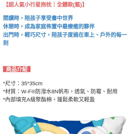
【
超人氣小行星抱枕｜全體款(藍)
】
閱讀時，陪孩子享受書中世界
休憩時，成為家庭佈置中最療癒的夥伴
出門時，輕巧尺寸，陪孩子度過在車上、戶外的每一
刻
商品介紹
*尺寸：35*35cm
*材質：W-F®防潑水8N帆布，透氣、防霉、耐用
*內部填充A級聚酯棉，蓬鬆柔軟又輕盈