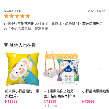
hikare2000
2025/11/12
這個小行星抱枕真的太可愛了！質感佳，顏色鮮明，放在房間裡增
添了不少活潑氣息，非常喜愛！
🔻 其他人也在看
超人氣小行星抱枕｜樂
⭐【樂樂陪你上幼兒
小行星樂樂猴造
樂款(黃)
園】結帳輸碼再折100
元！小行星樂樂猴造型
NT$599
NT$999
NT$599
NT$1,370
包+樂樂小宇宙小方巾