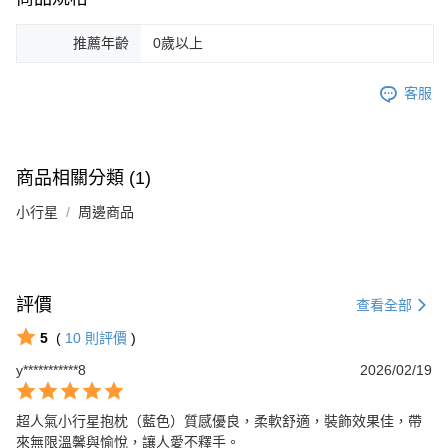
推薦年齡
0歲以上
客服
商品相關分類 (1)
小行星
周邊商品
評價
查看全部
5
(
10
則評價
)
y***********8
2026/02/19
超人氣小行星抱枕（藍色）質感優良，柔軟舒適，裝飾效果佳，帶
來無限溫馨與愉悅，讓人愛不釋手。