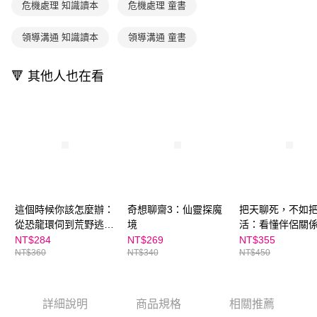
危機處理 知識讀本
危機處理 童書
用戶於交易時，得透過本服務購買商品或服務，並由商店將買賣／分期付款
每筆NT$70，滿NT$800(含以上)免運費
購買商品的店家。未經商家同意取消之訂單仍視為有效，需透過AFTEE先享
買賣價金債權讓與本公司後，依約使用本公司帳單繳交帳款。
後付繳納相關費用。
2.基於同意付款使用「大哥付你分期」之契約關係目的，商店將以您的個人
離島宅配（澎湖、金門、馬祖、小琉球；不適用於郵局i郵箱）
※ 交易是否成功請以「AFTEE先享後付 」之結帳頁面顯示為準，若有關於
領導溝通 知識讀本
領導溝通 童書
資料（包含姓名、電話或地址）提供予台灣大哥大進項蒐集、處理及利用，
是否繳費成功／繳費後需取消欲退款等相關疑問，請聯繫「AFTEE先享後付
每筆NT$200
由本公司與您本人進行分期帳單所需資料之確認、核對及更正。
客戶支援中心」
https://netprotections.freshdesk.com/support/home
3.完整用戶服務條款，請詳閱以下連結：
https://oppay.tw/userRule
🔻 其他人也在看
海外包裹航空運送
查看運費
【注意事項】
１．透過由恩沛科技股份有限公司提供之「AFTEE先享後付」服務完成之交
易，需依本服務之必要範圍內提供個人資料，並將交易相關給付款項請求債
權轉讓予恩沛科技股份有限公司。
２．關於個人資料處理事宜，請瀏覽以下網址：
https://aftee.tw/terms/#terms3
３．未成年的使用者請事先徵得法定代理人或監護人之同意方可使用
「AFTEE先享後付」，若未經同意申辦者引起之損失，本公司不負相關責
任。
４．使用「AFTEE先享後付」時，將依據個別帳號之用戶狀況，依本公司即
這個時候你該怎麼辦：
奇想聊齋3：仙靈探魔
把天聊死，不如
時審查核予不同之上限額度；若仍有額度不足之情形，本公司將視審查結果
從恐龍環伺到荒野逃生
境
活：看懂伴侶關
請求用戶進行身份認證。
的生存挑戰
局，開展有效溝
NT$284
NT$269
NT$355
５．嚴禁一人註冊多個帳號或使用他人資訊註冊。若發現惡意使用之情形，
NT$360
NT$340
NT$450
局對話
恩沛科技股份有限公司將有權停止該用戶之使用額度並採取法律行動。
詳細說明
商品規格
相關推薦