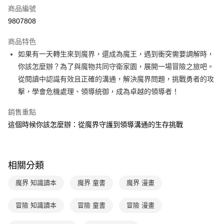
商品編號
LINE Pay
9807808
Apple Pay
商品特色
大哥付你分期
如果有一天轉生來到魔界，還成為魔王，遇到衝突需要調解時，
相關說明
你該怎麼辦？為了與魔物共同守衛家園，展開一場冒險之旅吧。
【大哥付你分期使用說明】
從閱讀中認識有效且正確的溝通，解決魔界問題，挑戰勇者的攻
AFTEE先享後付
1.本服務由台灣大哥大提供，台灣大哥大用戶可立即使用無須另外申請。
擊，學會危機處理、領導統御，成為卓越的領導者！
2.付款方式選擇「大哥付你分期」，訂單成立後會自動跳轉到大哥付的交易
相關說明
流程，驗證手機門號後，選擇欲分期的期數、繳款截止日，確認付款後即完
【關於「AFTEE先享後付」】
成交易。
銷售重點
ATM付款
AFTEE先享後付是「在收到商品之後才付款」的支付方式。 讓您購物簡單
3.實際核准額度、可分期數及費用金額請依後續交易確認頁面所載為準。
這個時候你該怎麼辦：從魔界守護到領導溝通的生存挑戰
便利好安心！
4.訂單成立30分鐘內，如未前往確認交易或遇審核未通過，訂單將自動取
１．簡單：不需註冊會員、不需綁卡、不需儲值。
運送方式
消。如遇「轉專審核」未通過狀況，表示未達大哥付你分期系統評分，恕無
２．便利：只要手機號碼，簡訊認證，即可結帳。
法說明評估內容。
３．安心：先確認商品／服務後，再付款。
付款後全家取貨
【繳款方式說明】
相關分類
1.分期款項不併入電信帳單，「大哥付你分期」於每月結算日後寄送繳費提
每筆NT$70，滿NT$800(含以上)免運費
【「AFTEE先享後付」結帳流程】
醒簡訊。
１．於結帳方式選擇「AFTEE先享後付」後，將跳轉至「AFTEE先享後付」
魔界 知識讀本
魔界 童書
魔界 漫畫
2.透過簡訊連結打開帳單後，可選擇「超商條碼／台灣大直營門市／銀行轉
付款後7-11取貨
結帳頁面，進行簡訊認證並確認金額後，即可完成結帳。
帳／街口支付／iPASS MONEY」等通路繳費。
２．訂單成立數日內，您將收到繳費通知簡訊。
每筆NT$70，滿NT$800(含以上)免運費
３．收到繳費通知簡訊後14天內，點擊此簡訊中的連結，可透過四大超商／
冒險 知識讀本
冒險 童書
冒險 漫畫
【注意事項】
ATM／網路銀行／等多元方式進行付款，方視為交易完成。
國內宅配/郵寄 (不適用離島、海外及郵局i郵箱)
1.本服務係由「台灣大哥大股份有限公司」（以下簡稱本公司）所提供，讓
※ 請注意：結帳手續完成當下不需立刻繳費，但若您需要取消訂單，請聯絡