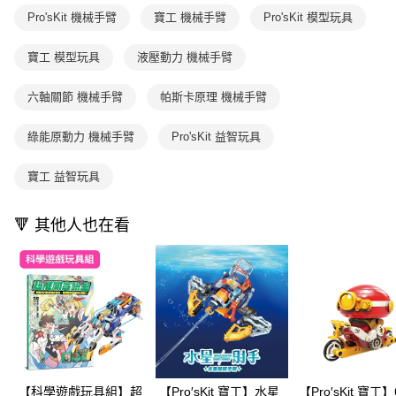
※ 請注意：結帳手續完成當下不需立刻繳費，但若您需要取消訂單，請聯絡
用戶於交易時，得透過本服務購買商品或服務，並由商店將買賣／分期付款
購買商品的店家。未經商家同意取消之訂單仍視為有效，需透過AFTEE先享
Pro'sKit 機械手臂
寶工 機械手臂
Pro'sKit 模型玩具
買賣價金債權讓與本公司後，依約使用本公司帳單繳交帳款。
後付繳納相關費用。
2.基於同意付款使用「大哥付你分期」之契約關係目的，商店將以您的個人
※ 交易是否成功請以「AFTEE先享後付 」之結帳頁面顯示為準，若有關於
資料（包含姓名、電話或地址）提供予台灣大哥大進項蒐集、處理及利用，
寶工 模型玩具
液壓動力 機械手臂
是否繳費成功／繳費後需取消欲退款等相關疑問，請聯繫「AFTEE先享後付
由本公司與您本人進行分期帳單所需資料之確認、核對及更正。
客戶支援中心」
https://netprotections.freshdesk.com/support/home
3.完整用戶服務條款，請詳閱以下連結：
https://oppay.tw/userRule
六軸關節 機械手臂
帕斯卡原理 機械手臂
【注意事項】
１．透過由恩沛科技股份有限公司提供之「AFTEE先享後付」服務完成之交
綠能原動力 機械手臂
Pro'sKit 益智玩具
易，需依本服務之必要範圍內提供個人資料，並將交易相關給付款項請求債
權轉讓予恩沛科技股份有限公司。
２．關於個人資料處理事宜，請瀏覽以下網址：
寶工 益智玩具
https://aftee.tw/terms/#terms3
３．未成年的使用者請事先徵得法定代理人或監護人之同意方可使用
🔻 其他人也在看
「AFTEE先享後付」，若未經同意申辦者引起之損失，本公司不負相關責
任。
４．使用「AFTEE先享後付」時，將依據個別帳號之用戶狀況，依本公司即
時審查核予不同之上限額度；若仍有額度不足之情形，本公司將視審查結果
請求用戶進行身份認證。
５．嚴禁一人註冊多個帳號或使用他人資訊註冊。若發現惡意使用之情形，
恩沛科技股份有限公司將有權停止該用戶之使用額度並採取法律行動。
【科學遊戲玩具組】超
【Pro′sKit 寶工】水星
【Pro′sKit 寶工