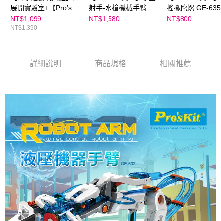
展開實驗室+【Pro′sKit
射手-水槍機械手臂
搖擺陀螺 GE-635
寶工】液壓機械手套
GE-639｜五種變形！
NT$1,099
NT$1,580
NT$800
NT$1,390
GE-634
超酷造型水槍
詳細說明
商品規格
相關推薦