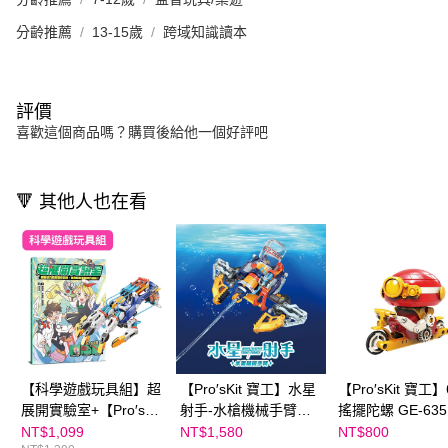
分齡推薦
13-15歲
跨域知識讀本
評價
喜歡這個商品嗎？購買後給他一個好評吧
🔻 其他人也在看
【科學遊戲玩具組】超
【Pro′sKit 寶工】水星
【Pro′sKit 寶工
展開實驗室+【Pro′sKit
射手-水槍機械手臂
搖擺陀螺 GE-635
寶工】液壓機械手套
GE-639｜五種變形！
NT$1,099
NT$1,580
NT$800