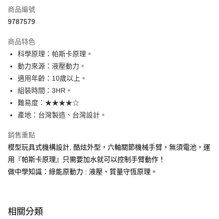
商品編號
LINE Pay
9787579
Apple Pay
商品特色
大哥付你分期
科學原理：帕斯卡原理。
相關說明
動力來源：液壓動力。
【大哥付你分期使用說明】
適用年齡：10歲以上。
AFTEE先享後付
1.本服務由台灣大哥大提供，台灣大哥大用戶可立即使用無須另外申請。
組裝時間：3HR。
2.付款方式選擇「大哥付你分期」，訂單成立後會自動跳轉到大哥付的交易
相關說明
流程，驗證手機門號後，選擇欲分期的期數、繳款截止日，確認付款後即完
難易度：★★★★☆
【關於「AFTEE先享後付」】
成交易。
ATM付款
AFTEE先享後付是「在收到商品之後才付款」的支付方式。 讓您購物簡單
產地：台灣製造、台灣設計。
3.實際核准額度、可分期數及費用金額請依後續交易確認頁面所載為準。
便利好安心！
4.訂單成立30分鐘內，如未前往確認交易或遇審核未通過，訂單將自動取
１．簡單：不需註冊會員、不需綁卡、不需儲值。
銷售重點
運送方式
消。如遇「轉專審核」未通過狀況，表示未達大哥付你分期系統評分，恕無
２．便利：只要手機號碼，簡訊認證，即可結帳。
法說明評估內容。
模型玩具式機構設計, 酷炫外型，六軸關節機械手臂，無須電池，運
３．安心：先確認商品／服務後，再付款。
國內宅配/郵寄 (不適用離島、海外及郵局i郵箱)
【繳款方式說明】
用『帕斯卡原理』只需要加水就可以控制手臂動作！
1.分期款項不併入電信帳單，「大哥付你分期」於每月結算日後寄送繳費提
每筆NT$70，滿NT$800(含以上)免運費
【「AFTEE先享後付」結帳流程】
做中學知識：綠能原動力 : 液壓、質量守恆原理。
醒簡訊。
１．於結帳方式選擇「AFTEE先享後付」後，將跳轉至「AFTEE先享後付」
2.透過簡訊連結打開帳單後，可選擇「超商條碼／台灣大直營門市／銀行轉
離島宅配（澎湖、金門、馬祖、小琉球；不適用於郵局i郵箱）
結帳頁面，進行簡訊認證並確認金額後，即可完成結帳。
帳／街口支付／iPASS MONEY」等通路繳費。
２．訂單成立數日內，您將收到繳費通知簡訊。
每筆NT$200
３．收到繳費通知簡訊後14天內，點擊此簡訊中的連結，可透過四大超商／
【注意事項】
相關分類
ATM／網路銀行／等多元方式進行付款，方視為交易完成。
1.本服務係由「台灣大哥大股份有限公司」（以下簡稱本公司）所提供，讓