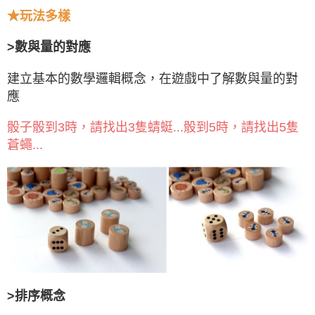
★
玩法多樣
>數與量的對應
建立基本的數學邏輯概念，在遊戲中了解數與量的對
應
骰子骰到3時，請找出3隻蜻蜓...骰到5時，請找出5隻
蒼蠅...
>排序概念