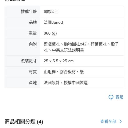
推薦年齡
6歲以上
品牌
法國Janod
重量
860 (g)
內附
遊戲板x1、動物圓柱x42、荷葉板x1、骰子
x1、中英文玩法說明書
包裝尺寸
25 x 5.5 x 25 cm
材質
山毛櫸、膠合板材、紙
產地
法國設計，授權中國製造
客服
商品相關分類 (4)
查看全部