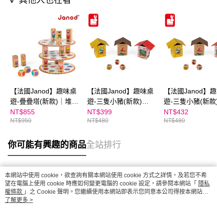
🔻 其他人也在看
【法國Janod】趣味桌
【法國Janod】趣味桌
【法國Janod】
遊-疊疊塔(新款)｜堆疊
遊-三隻小豬(新款)👉
遊-三隻小豬(新款
遊戲
APP限定優惠
NT$855
NT$399
NT$432
NT$950
NT$480
NT$480
你可能有興趣的商品
全站排行
本網站中使用 cookie，欲查詢有關本網站使用 cookie 方式之詳情，及若您不希
熱門標籤
望在電腦上使用 cookie 時應如何變更電腦的 cookie 設定，請參閱本網站「
隱私
權條款
」之 Cookie 聲明。您繼續使用本網站即表示您同意本公司得按本網站使
用條款之 Cookie 聲明使用 cookie。
了解更多 >