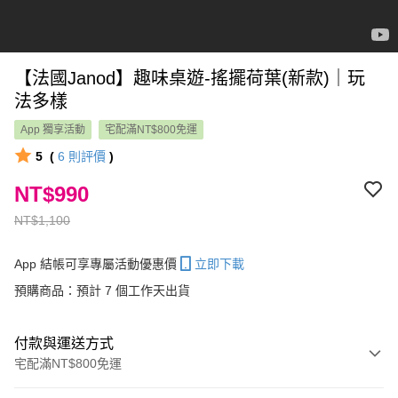
【法國Janod】趣味桌遊-搖擺荷葉(新款)｜玩
法多樣
App 獨享活動
宅配滿NT$800免運
5
(
6
則評價
)
NT$990
NT$1,100
App 結帳可享專屬活動優惠價
立即下載
預購商品：預計 7 個工作天出貨
付款與運送方式
宅配滿NT$800免運
付款方式