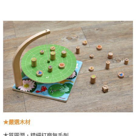
★
嚴選木材
木質圓潤，精細打磨無毛刺