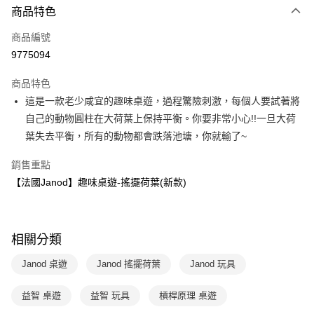
商品特色
信用卡一次付款
商品編號
LINE Pay
9775094
Apple Pay
商品特色
大哥付你分期
這是一款老少咸宜的趣味桌遊，過程驚險刺激，每個人要試著將
相關說明
自己的動物圓柱在大荷葉上保持平衡。你要非常小心!!一旦大荷
【大哥付你分期使用說明】
葉失去平衡，所有的動物都會跌落池塘，你就輸了~
AFTEE先享後付
1.本服務由台灣大哥大提供，台灣大哥大用戶可立即使用無須另外申請。
2.付款方式選擇「大哥付你分期」，訂單成立後會自動跳轉到大哥付的交易
相關說明
銷售重點
流程，驗證手機門號後，選擇欲分期的期數、繳款截止日，確認付款後即完
【關於「AFTEE先享後付」】
成交易。
【法國Janod】趣味桌遊-搖擺荷葉(新款)
ATM付款
AFTEE先享後付是「在收到商品之後才付款」的支付方式。 讓您購物簡單
3.實際核准額度、可分期數及費用金額請依後續交易確認頁面所載為準。
便利好安心！
4.訂單成立30分鐘內，如未前往確認交易或遇審核未通過，訂單將自動取
１．簡單：不需註冊會員、不需綁卡、不需儲值。
運送方式
消。如遇「轉專審核」未通過狀況，表示未達大哥付你分期系統評分，恕無
２．便利：只要手機號碼，簡訊認證，即可結帳。
法說明評估內容。
３．安心：先確認商品／服務後，再付款。
相關分類
國內宅配/郵寄 (不適用離島、海外及郵局i郵箱)
【繳款方式說明】
1.分期款項不併入電信帳單，「大哥付你分期」於每月結算日後寄送繳費提
每筆NT$70，滿NT$800(含以上)免運費
【「AFTEE先享後付」結帳流程】
Janod 桌遊
Janod 搖擺荷葉
Janod 玩具
醒簡訊。
１．於結帳方式選擇「AFTEE先享後付」後，將跳轉至「AFTEE先享後付」
2.透過簡訊連結打開帳單後，可選擇「超商條碼／台灣大直營門市／銀行轉
離島宅配（澎湖、金門、馬祖、小琉球；不適用於郵局i郵箱）
結帳頁面，進行簡訊認證並確認金額後，即可完成結帳。
帳／街口支付／iPASS MONEY」等通路繳費。
益智 桌遊
益智 玩具
槓桿原理 桌遊
２．訂單成立數日內，您將收到繳費通知簡訊。
每筆NT$200
３．收到繳費通知簡訊後14天內，點擊此簡訊中的連結，可透過四大超商／