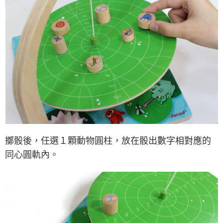
擲骰後，任選１顆動物圓柱，放在骰出數字相對應的
同心圓軌內。