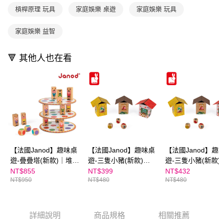
【注意事項】
ATM／網路銀行／等多元方式進行付款，方視為交易完成。
槓桿原理 玩具
家庭娛樂 桌遊
家庭娛樂 玩具
1.本服務係由「台灣大哥大股份有限公司」（以下簡稱本公司）所提供，讓
※ 請注意：結帳手續完成當下不需立刻繳費，但若您需要取消訂單，請聯絡
用戶於交易時，得透過本服務購買商品或服務，並由商店將買賣／分期付款
購買商品的店家。未經商家同意取消之訂單仍視為有效，需透過AFTEE先享
買賣價金債權讓與本公司後，依約使用本公司帳單繳交帳款。
家庭娛樂 益智
後付繳納相關費用。
2.基於同意付款使用「大哥付你分期」之契約關係目的，商店將以您的個人
※ 交易是否成功請以「AFTEE先享後付 」之結帳頁面顯示為準，若有關於
資料（包含姓名、電話或地址）提供予台灣大哥大進項蒐集、處理及利用，
是否繳費成功／繳費後需取消欲退款等相關疑問，請聯繫「AFTEE先享後付
🔻 其他人也在看
由本公司與您本人進行分期帳單所需資料之確認、核對及更正。
客戶支援中心」
https://netprotections.freshdesk.com/support/home
3.完整用戶服務條款，請詳閱以下連結：
https://oppay.tw/userRule
【注意事項】
１．透過由恩沛科技股份有限公司提供之「AFTEE先享後付」服務完成之交
易，需依本服務之必要範圍內提供個人資料，並將交易相關給付款項請求債
權轉讓予恩沛科技股份有限公司。
２．關於個人資料處理事宜，請瀏覽以下網址：
https://aftee.tw/terms/#terms3
３．未成年的使用者請事先徵得法定代理人或監護人之同意方可使用
「AFTEE先享後付」，若未經同意申辦者引起之損失，本公司不負相關責
任。
【法國Janod】趣味桌
【法國Janod】趣味桌
【法國Janod】
４．使用「AFTEE先享後付」時，將依據個別帳號之用戶狀況，依本公司即
遊-疊疊塔(新款)｜堆疊
遊-三隻小豬(新款)👉
遊-三隻小豬(新款
時審查核予不同之上限額度；若仍有額度不足之情形，本公司將視審查結果
遊戲
APP限定優惠
NT$855
NT$399
NT$432
請求用戶進行身份認證。
NT$950
NT$480
NT$480
５．嚴禁一人註冊多個帳號或使用他人資訊註冊。若發現惡意使用之情形，
恩沛科技股份有限公司將有權停止該用戶之使用額度並採取法律行動。
詳細說明
商品規格
相關推薦