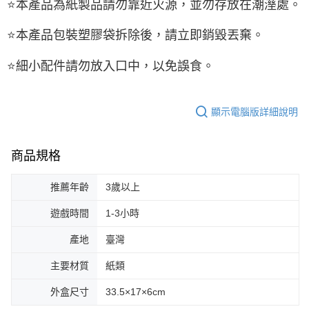
⭐
本產品為紙製品請勿靠近火源，並勿存放在潮溼處。
⭐
本產品包裝塑膠袋拆除後，請立即銷毀丟棄。
⭐
細小配件請勿放入口中，以免誤食。
顯示電腦版詳細說明
商品規格
推薦年齡
3歲以上
遊戲時間
1-3小時
產地
臺灣
主要材質
紙類
外盒尺寸
33.5×17×6cm