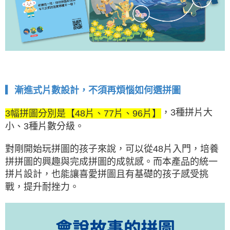
▎漸進式片數設計，不須再煩惱如何選拼圖
，3種拼片大
3幅拼圖分別是【48片、77片、96片】
小、3種片數分級。
對剛開始玩拼圖的孩子來說，可以從48片入門，培養
拼拼圖的興趣與完成拼圖的成就感。而本產品的統一
拼片設計，也能讓喜愛拼圖且有基礎的孩子感受挑
戰，提升耐挫力。