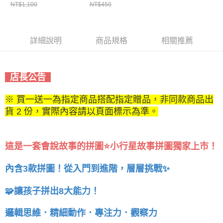
NT$1,100
NT$450
版世界名畫
詳細說明
商品規格
相關推薦
店長公告
※ 買一送一為指定商品搭配指定贈品，非同款商品出
貨 2 份，實際內容請以頁面標示為準。
這是一套會說故事的拼圖
⭐
！
小行星故事拼圖獨家上市
內含3款拼圖！從入門到進階，層層挑戰✨
🧩讓孩子
拼出8大能力！
邏輯思維．精細動作．專注力．觀察力