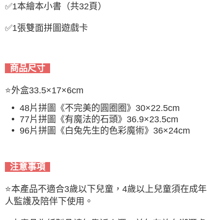
✅
1本繪本小書（共32頁）
✅
1張雙面拼圖遊戲卡
商品尺寸
⭐
外盒33.5×17×6cm
48片拼圖《不完美的圓圈圈》30×22.5cm
77片拼圖《有魔法的石頭》36.9×23.5cm
96片拼圖《白兔先生的色彩魔術》36×24cm
注意事項
⭐本產品不適合3歲以下兒童，4歲以上兒童須在成年
人監護及陪伴下使用。