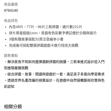
商品編號
LINE Pay
9764140
Apple Pay
商品特色
大哥付你分期
內含48片、77片、96片三款拼圖，總片數221片
相關說明
拼片厚度超過1mm，背面有色彩數字標記便於分類與提示
【大哥付你分期使用說明】
3個有聲故事搭配32頁注音繪本小書
AFTEE先享後付
1.本服務由台灣大哥大提供，台灣大哥大用戶可立即使用無須另外申請。
完成後可搭配雙面拼圖遊戲卡進行找找大挑戰
2.付款方式選擇「大哥付你分期」，訂單成立後會自動跳轉到大哥付的交易
相關說明
流程，驗證手機門號後，選擇欲分期的期數、繳款截止日，確認付款後即完
【關於「AFTEE先享後付」】
成交易。
銷售重點
ATM付款
AFTEE先享後付是「在收到商品之後才付款」的支付方式。 讓您購物簡單
3.實際核准額度、可分期數及費用金額請依後續交易確認頁面所載為準。
‧解決家長不知如何選擇適齡拼圖的困擾，三款漸進式設計從入門
便利好安心！
4.訂單成立30分鐘內，如未前往確認交易或遇審核未通過，訂單將自動取
１．簡單：不需註冊會員、不需綁卡、不需儲值。
到進階層層挑戰
運送方式
消。如遇「轉專審核」未通過狀況，表示未達大哥付你分期系統評分，恕無
２．便利：只要手機號碼，簡訊認證，即可結帳。
法說明評估內容。
‧結合拼圖、故事、閱讀與遊戲於一套，滿足孩子多面向學習需求
３．安心：先確認商品／服務後，再付款。
國內宅配/郵寄 (不適用離島、海外及郵局i郵箱)
【繳款方式說明】
‧透過世界名畫改編的視覺設計，在遊戲中自然接觸藝術欣賞與色
1.分期款項不併入電信帳單，「大哥付你分期」於每月結算日後寄送繳費提
每筆NT$70，滿NT$800(含以上)免運費
【「AFTEE先享後付」結帳流程】
彩認知
醒簡訊。
１．於結帳方式選擇「AFTEE先享後付」後，將跳轉至「AFTEE先享後付」
2.透過簡訊連結打開帳單後，可選擇「超商條碼／台灣大直營門市／銀行轉
離島宅配（澎湖、金門、馬祖、小琉球；不適用於郵局i郵箱）
結帳頁面，進行簡訊認證並確認金額後，即可完成結帳。
帳／街口支付／iPASS MONEY」等通路繳費。
２．訂單成立數日內，您將收到繳費通知簡訊。
每筆NT$200
３．收到繳費通知簡訊後14天內，點擊此簡訊中的連結，可透過四大超商／
【注意事項】
相關分類
ATM／網路銀行／等多元方式進行付款，方視為交易完成。
1.本服務係由「台灣大哥大股份有限公司」（以下簡稱本公司）所提供，讓
※ 請注意：結帳手續完成當下不需立刻繳費，但若您需要取消訂單，請聯絡