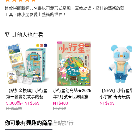
這款拼圖將經典名畫以可愛形式呈現，寓教於樂，極佳的藝術啟蒙
工具，讓小朋友愛上藝術的世界！
🔻 其他人也在看
【點加金換購】小行星
小行星幼兒誌★2025
【NEW】小行星
第一套會說故事的藝術
年2月號★世界國旗比
小宇宙-奇奇玩偶
啟蒙拼圖｜內含3款Q
一比
5,000點+
NT$569
NT$400
NT$799
NT$1,100
NT$450
版世界名畫
你可能有興趣的商品
全站排行