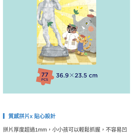
▎質感拼片x 貼心設計
拼片厚度超過1mm，小小孩可以輕鬆抓握，不容易凹