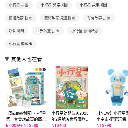
用戶於交易時，得透過本服務購買商品或服務，並由商店將買賣／分期付款
購買商品的店家。未經商家同意取消之訂單仍視為有效，需透過AFTEE先享
小行星 拼圖
小行星 兒童拼圖
小行星 故事拼圖
買賣價金債權讓與本公司後，依約使用本公司帳單繳交帳款。
後付繳納相關費用。
2.基於同意付款使用「大哥付你分期」之契約關係目的，商店將以您的個人
※ 交易是否成功請以「AFTEE先享後付 」之結帳頁面顯示為準，若有關於
資料（包含姓名、電話或地址）提供予台灣大哥大進項蒐集、處理及利用，
藝術啟蒙 拼圖
藝術啟蒙 兒童拼圖
有聲故事 拼圖
是否繳費成功／繳費後需取消欲退款等相關疑問，請聯繫「AFTEE先享後付
由本公司與您本人進行分期帳單所需資料之確認、核對及更正。
客戶支援中心」
https://netprotections.freshdesk.com/support/home
3.完整用戶服務條款，請詳閱以下連結：
https://oppay.tw/userRule
Q版 拼圖
世界名畫 拼圖
小行星 藝術啟蒙
【注意事項】
１．透過由恩沛科技股份有限公司提供之「AFTEE先享後付」服務完成之交
小行星 聽故事
易，需依本服務之必要範圍內提供個人資料，並將交易相關給付款項請求債
權轉讓予恩沛科技股份有限公司。
２．關於個人資料處理事宜，請瀏覽以下網址：
🔻 其他人也在看
https://aftee.tw/terms/#terms3
３．未成年的使用者請事先徵得法定代理人或監護人之同意方可使用
「AFTEE先享後付」，若未經同意申辦者引起之損失，本公司不負相關責
任。
４．使用「AFTEE先享後付」時，將依據個別帳號之用戶狀況，依本公司即
時審查核予不同之上限額度；若仍有額度不足之情形，本公司將視審查結果
請求用戶進行身份認證。
５．嚴禁一人註冊多個帳號或使用他人資訊註冊。若發現惡意使用之情形，
恩沛科技股份有限公司將有權停止該用戶之使用額度並採取法律行動。
【點加金換購】小行星
小行星幼兒誌★2025
【NEW】小行星
第一套會說故事的藝術
年2月號★世界國旗比
小宇宙-奇奇玩偶
啟蒙拼圖｜內含3款Q
一比
5,000點+
NT$569
NT$400
NT$799