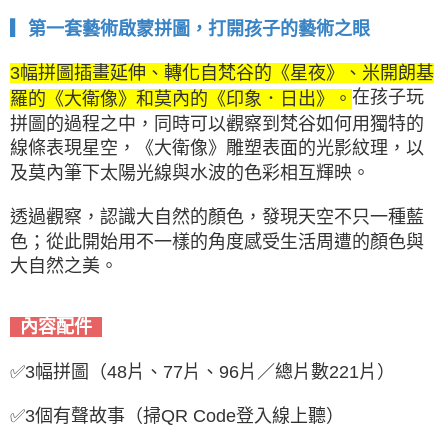
▎
第一套藝術啟蒙拼圖
，打開孩子的藝術之眼
3幅拼圖插畫延伸、轉化自梵谷的《星夜》、米開朗基
在孩子玩
羅的《大衛像》和莫內的《印象．日出》。
拼圖的過程之中，同時可以觀察到梵谷如何用獨特的
線條表現星空，《大衛像》雕塑表面的光影紋理，以
及莫內筆下太陽光線與水波的色彩相互輝映。
透過觀察，認識大自然的顏色，發現天空不只一種藍
色；從此開始用不一樣的角度感受生活周遭的顏色與
大自然之美。
內容配件
✅3幅拼圖（48片、77片、96片／總片數221片）
✅
3個有聲故事（掃QR Code登入線上聽）