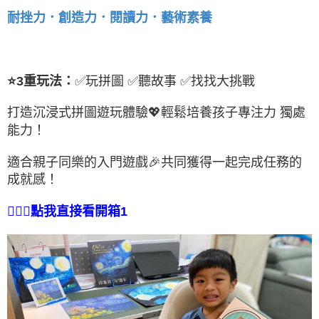
耐挫力．創造力．閱讀力．藝術素養
⭐3重玩法
：
✅玩拼圖
✅
聽故事
✅
找找大挑戰
打造沉浸式拼圖遊玩體驗💖
輕鬆培養孩子專注力
獨處
能力
！
適合親子同樂的入門遊戲🎉
共同獲得一起完成任務的
成就感
！
🙋🏻‍♂️點我直接看開箱1