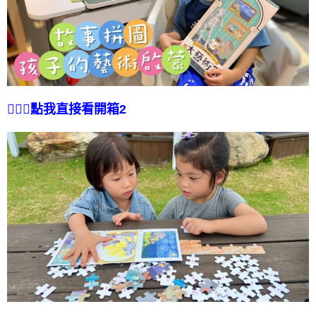
🙋🏻‍♀️點我直接看開箱2