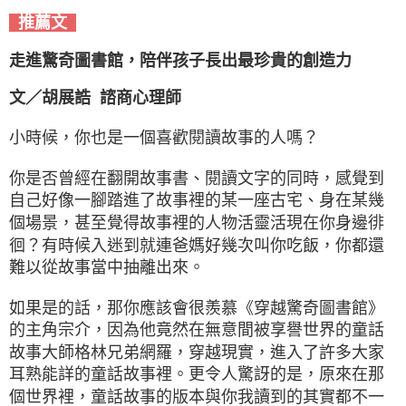
推薦文
走進驚奇圖書館，陪伴孩子長出最珍貴的創造力
文／胡展誥 諮商心理師
小時候，你也是一個喜歡閱讀故事的人嗎？
你是否曾經在翻開故事書、閱讀文字的同時，感覺到
自己好像一腳踏進了故事裡的某一座古宅、身在某幾
個場景，甚至覺得故事裡的人物活靈活現在你身邊徘
徊？有時候入迷到就連爸媽好幾次叫你吃飯，你都還
難以從故事當中抽離出來。
如果是的話，那你應該會很羨慕《穿越驚奇圖書館》
的主角宗介，因為他竟然在無意間被享譽世界的童話
故事大師格林兄弟網羅，穿越現實，進入了許多大家
耳熟能詳的童話故事裡。更令人驚訝的是，原來在那
個世界裡，童話故事的版本與你我讀到的其實都不一