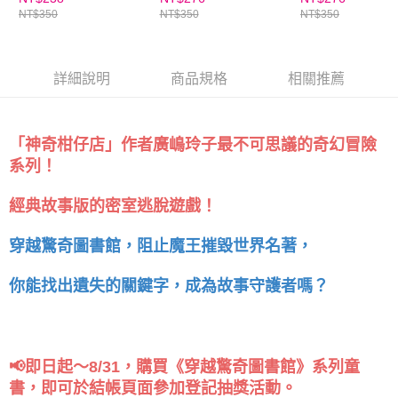
NT$350
NT$350
NT$350
詳細說明
商品規格
相關推薦
「神奇柑仔店」作者廣嶋玲子最不可思議的奇幻冒險
系列！
經典故事版的密室逃脫遊戲！
穿越驚奇圖書館，阻止魔王摧毀世界名著，
你能找出遺失的關鍵字，成為故事守護者嗎？
📢即日起～8/31，購買《穿越驚奇圖書館》系列童
書，即可於結帳頁面參加登記抽獎活動。