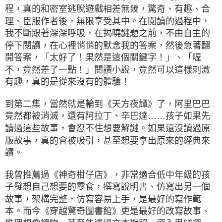
程，真的和密室逃脫遊戲相差無幾，驚奇、有趣、合
理、臣服作者後，無限享受其中。在閱讀的過程中，
我不斷跟著深深呼吸，在揭曉謎題之前，不由自主的
停下閱讀，在心裡悄悄的默念我的答案，然後急著翻
開答案，「太好了！果然是這個關鍵字！」、「喔
不，竟然差了一點！」閱讀小說，竟然可以這樣刺激
有趣，真的是從來沒有的體驗！
到第二集，當然就是輪到《天方夜譚》了，阿里巴巴
竟然都被消滅，還有阿拉丁、辛巴達……孩子如果先
讀過這些故事，會忍不住想要解謎。如果還沒讀過原
版故事，真的會被吸引，甚至想要拿出原來的經典來
讀。
我曾推薦過《神奇柑仔店》，非常適合低中年級的孩
子發想自己想要的零食，撰寫說明書、仿寫出另一個
故事，架構完整，仿寫容易上手，是最好的寫作範
本。而今《穿越驚奇圖書館》更是最好的改寫故事、