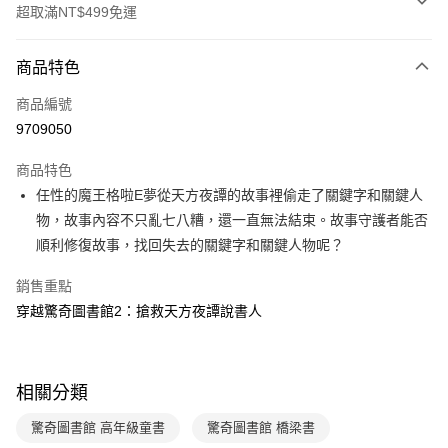
超取滿NT$499免運
付款方式
商品特色
信用卡一次付款
商品編號
LINE Pay
9709050
Apple Pay
商品特色
大哥付你分期
任性的魔王格啦E夢從天方夜譚的故事裡偷走了關鍵字和關鍵人
相關說明
物，故事內容不只亂七八糟，還一直無法結束。故事守護者能否
【大哥付你分期使用說明】
順利修復故事，找回失去的關鍵字和關鍵人物呢？
AFTEE先享後付
1.本服務由台灣大哥大提供，台灣大哥大用戶可立即使用無須另外申請。
2.付款方式選擇「大哥付你分期」，訂單成立後會自動跳轉到大哥付的交易
相關說明
銷售重點
流程，驗證手機門號後，選擇欲分期的期數、繳款截止日，確認付款後即完
【關於「AFTEE先享後付」】
成交易。
穿越驚奇圖書館2：搶救天方夜譚說書人
ATM付款
AFTEE先享後付是「在收到商品之後才付款」的支付方式。 讓您購物簡單
3.實際核准額度、可分期數及費用金額請依後續交易確認頁面所載為準。
便利好安心！
4.訂單成立30分鐘內，如未前往確認交易或遇審核未通過，訂單將自動取
１．簡單：不需註冊會員、不需綁卡、不需儲值。
運送方式
消。如遇「轉專審核」未通過狀況，表示未達大哥付你分期系統評分，恕無
２．便利：只要手機號碼，簡訊認證，即可結帳。
法說明評估內容。
３．安心：先確認商品／服務後，再付款。
相關分類
付款後全家取貨｜8/8-8/14運費優惠，結帳滿499即享免運。
【繳款方式說明】
1.分期款項不併入電信帳單，「大哥付你分期」於每月結算日後寄送繳費提
每筆NT$70，滿NT$499(含以上)免運費
【「AFTEE先享後付」結帳流程】
驚奇圖書館 高年級童書
驚奇圖書館 橋梁書
醒簡訊。
１．於結帳方式選擇「AFTEE先享後付」後，將跳轉至「AFTEE先享後付」