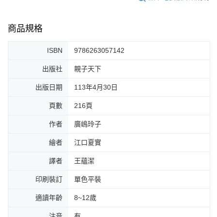
商品規格
ISBN
9786263057142
出版社
親子天下
出版日期
113年4月30日
頁數
216頁
作者
廣嶋玲子
繪者
江口夏實
譯者
王蘊潔
印刷裝訂
單色平裝
適讀年齡
8~12歲
注音
有