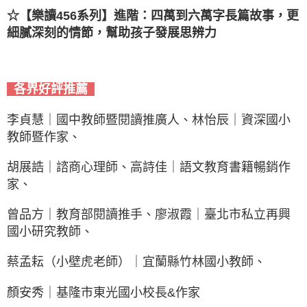
☆
【樂讀456系列】進階：四萬到六萬字長篇故事，更
細膩深刻的情節，幫助孩子發展思辨力
各界好評推薦
李貞慧｜國中教師暨閱讀推廣人、林怡辰｜資深國小
教師暨作家、
胡展誥｜諮商心理師、高詩佳｜語文教育書籍暢銷作
家、
曾品方｜教育部閱讀推手、廖淑霞｜臺北市私立再興
國小研究教師、
蔡孟耘（小壁虎老師）｜宜蘭縣竹林國小教師、
顏安秀｜基隆市東光國小校長&作家