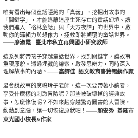
唯有看出每個童話隱藏的「真義」，挖掘出故事的
「關鍵字」，才能逃離這座生死存亡的童話幻境。讓
我們進入「格林童話」與「天方夜譚」的世界中，啟
動你的邏輯力與想像力，拯救即將顛覆的童話世界。
——廖淑霞 臺北市私立再興國小研究教師
這系列將帶孩子穿越童話世界，找到關鍵字，讓故事
重現原貌。透過埋藏的線索，啟發思辨力，同時深入
理解故事的內涵。
——高詩佳 語文教育書籍暢銷作家
最會說故事的廣嶋玲子老師，這一次要帶著小讀者，
享受什麼樣的刺激冒險呢？那些被破壞掉的經典故
事，怎麼修復呢？不如來趟穿越驚奇圖書館大冒險，
動動創意腦，讓一切恢復原狀吧！
——顏安秀 基隆市
東光國小校長&作家