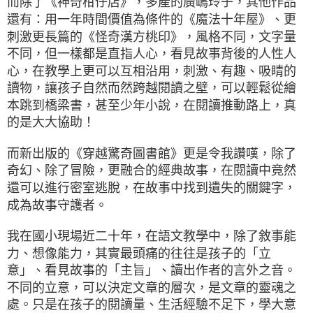
而除了《神奇柑仔店》，多產的廣嶋玲子，其他作品
還有：用一年時間價值為條件的《魔法十年屋》、更
刺激更長篇的《怪奇漢方桃印》，風格不同，文字量
不同，但一樣都是直指人心，看見故事背後的人性人
心，在教學上更可以互相沿用，刺激、有趣、吸睛的
讀物，讓孩子自然而然跨越閱讀之壁，可以輕鬆從繪
本跳到橋梁書，甚至少年小說，在閱讀推動路上，真
的是大大協助！
而新出版的《穿越驚奇圖書館》更是令我讚嘆，除了
奇幻、除了冒險，更融合的經典故事，在閱讀中竟然
還可以進行密室逃脫，在故事中找到遺失的關鍵字，
成為故事守護者。
我在國小現場近二十年，在語文教學中，除了敘事能
力、想像能力，其實最頭痛的往往是孩子的「立
意」、看見故事的「主旨」、讀出作者的言外之音。
不同的立意，可以決定文章的層次，是文章的靈魂之
處。只是在孩子的閱讀量、生活經驗不足下，學大意