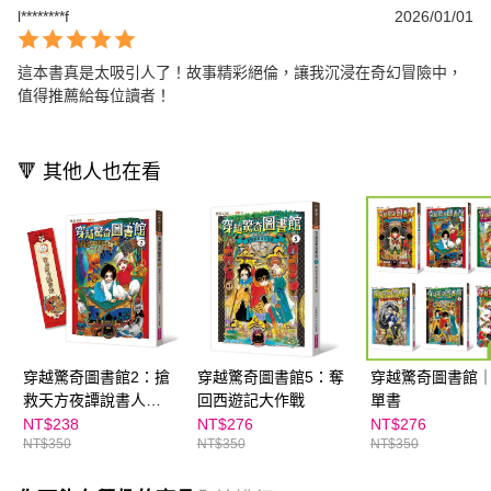
l********f
2026/01/01
這本書真是太吸引人了！故事精彩絕倫，讓我沉浸在奇幻冒險中，
值得推薦給每位讀者！
🔻 其他人也在看
穿越驚奇圖書館2：搶
穿越驚奇圖書館5：奪
穿越驚奇圖書館
救天方夜譚說書人👉
回西遊記大作戰
單書
APP限定優惠
NT$238
NT$276
NT$276
NT$350
NT$350
NT$350