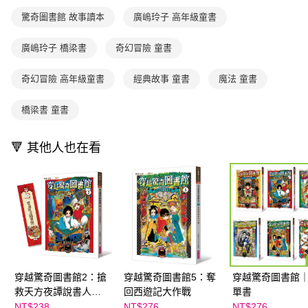
2.透過簡訊連結打開帳單後，可選擇「超商條碼／台灣大直營門市／銀行轉
付款後7-11取貨
結帳頁面，進行簡訊認證並確認金額後，即可完成結帳。
帳／街口支付／iPASS MONEY」等通路繳費。
驚奇圖書館 故事讀本
廣嶋玲子 高年級童書
２．訂單成立數日內，您將收到繳費通知簡訊。
每筆NT$70，滿NT$800(含以上)免運費
３．收到繳費通知簡訊後14天內，點擊此簡訊中的連結，可透過四大超商／
【注意事項】
ATM／網路銀行／等多元方式進行付款，方視為交易完成。
廣嶋玲子 橋梁書
奇幻冒險 童書
國內宅配/郵寄 (不適用離島、海外及郵局i郵箱)
1.本服務係由「台灣大哥大股份有限公司」（以下簡稱本公司）所提供，讓
※ 請注意：結帳手續完成當下不需立刻繳費，但若您需要取消訂單，請聯絡
用戶於交易時，得透過本服務購買商品或服務，並由商店將買賣／分期付款
每筆NT$70，滿NT$800(含以上)免運費
購買商品的店家。未經商家同意取消之訂單仍視為有效，需透過AFTEE先享
買賣價金債權讓與本公司後，依約使用本公司帳單繳交帳款。
奇幻冒險 高年級童書
經典故事 童書
魔法 童書
後付繳納相關費用。
2.基於同意付款使用「大哥付你分期」之契約關係目的，商店將以您的個人
離島宅配（澎湖、金門、馬祖、小琉球；不適用於郵局i郵箱）
※ 交易是否成功請以「AFTEE先享後付 」之結帳頁面顯示為準，若有關於
資料（包含姓名、電話或地址）提供予台灣大哥大進項蒐集、處理及利用，
是否繳費成功／繳費後需取消欲退款等相關疑問，請聯繫「AFTEE先享後付
橋梁書 童書
每筆NT$200
由本公司與您本人進行分期帳單所需資料之確認、核對及更正。
客戶支援中心」
https://netprotections.freshdesk.com/support/home
3.完整用戶服務條款，請詳閱以下連結：
https://oppay.tw/userRule
海外包裹航空運送
查看運費
【注意事項】
🔻 其他人也在看
１．透過由恩沛科技股份有限公司提供之「AFTEE先享後付」服務完成之交
易，需依本服務之必要範圍內提供個人資料，並將交易相關給付款項請求債
權轉讓予恩沛科技股份有限公司。
２．關於個人資料處理事宜，請瀏覽以下網址：
https://aftee.tw/terms/#terms3
３．未成年的使用者請事先徵得法定代理人或監護人之同意方可使用
「AFTEE先享後付」，若未經同意申辦者引起之損失，本公司不負相關責
任。
４．使用「AFTEE先享後付」時，將依據個別帳號之用戶狀況，依本公司即
時審查核予不同之上限額度；若仍有額度不足之情形，本公司將視審查結果
穿越驚奇圖書館2：搶
穿越驚奇圖書館5：奪
穿越驚奇圖書館
請求用戶進行身份認證。
救天方夜譚說書人👉
回西遊記大作戰
單書
５．嚴禁一人註冊多個帳號或使用他人資訊註冊。若發現惡意使用之情形，
APP限定優惠
NT$238
NT$276
NT$276
恩沛科技股份有限公司將有權停止該用戶之使用額度並採取法律行動。