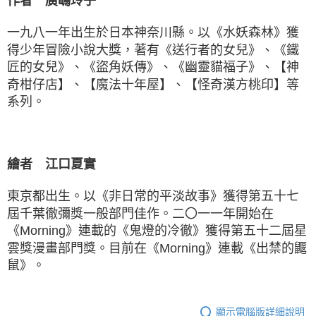
作者 廣嶋玲子
一九八一年出生於日本神奈川縣。以《水妖森林》獲
得少年冒險小說大獎，著有《送行者的女兒》、《鐵
匠的女兒》、《盜角妖傳》、《幽靈貓福子》、【神
奇柑仔店】、【魔法十年屋】、【怪奇漢方桃印】等
系列。
繪者 江口夏實
東京都出生。以《非日常的平淡故事》獲得第五十七
屆千葉徹彌獎一般部門佳作。二〇一一年開始在
《Morning》連載的《鬼燈的冷徹》獲得第五十二屆星
雲獎漫畫部門獎。目前在《Morning》連載《出禁的鼴
鼠》。
顯示電腦版詳細說明