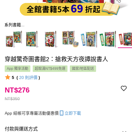
系列書籍...
穿越驚奇圖書館2：搶救天方夜譚說書人
App 獨享活動
超取滿NT$499免運
國家/地區配送
5
(
20
則評價
)
NT$276
NT$350
App 結帳可享專屬活動優惠價
立即下載
付款與運送方式