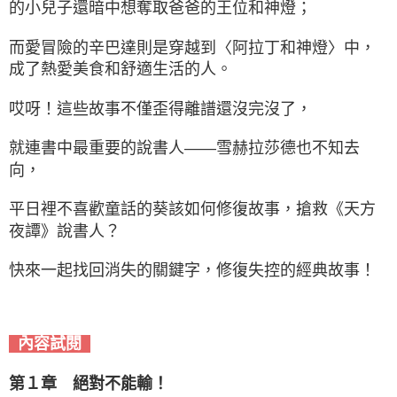
的小兒子還暗中想奪取爸爸的王位和神燈；
而愛冒險的辛巴達則是穿越到〈阿拉丁和神燈〉中，
成了熱愛美食和舒適生活的人。
哎呀！這些故事不僅歪得離譜還沒完沒了，
就連書中最重要的說書人——雪赫拉莎德也不知去
向，
平日裡不喜歡童話的葵該如何修復故事，搶救《天方
夜譚》說書人？
快來一起找回消失的關鍵字，修復失控的經典故事！
內容試閱
第１章 絕對不能輸！