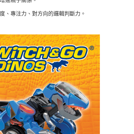
增進親子關係。
度、專注力、對方向的邏輯判斷力。