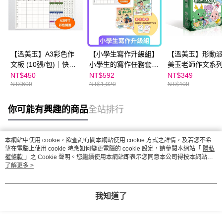
【溫美玉】A3彩色作
【小學生寫作升級組】
【溫美玉】形動
文板 (10張/包)｜快速
小學生的寫作任務套書
美玉老師作文系
提升寫作力，一學就會
（附贈超實用心智圖任
NT$450
NT$592
NT$349
NT$600
NT$1,020
NT$400
小作文
務卡2張）+【溫美玉】
彩色作文板 (全開)
你可能有興趣的商品
全站排行
本網站中使用 cookie，欲查詢有關本網站使用 cookie 方式之詳情，及若您不希
熱門標籤
望在電腦上使用 cookie 時應如何變更電腦的 cookie 設定，請參閱本網站「
隱私
權條款
」之 Cookie 聲明。您繼續使用本網站即表示您同意本公司得按本網站使
用條款之 Cookie 聲明使用 cookie。
了解更多 >
我知道了