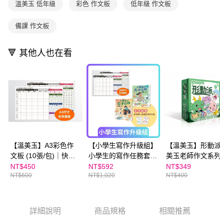
溫美玉 低年級
彩色 作文板
低年級 作文板
用戶於交易時，得透過本服務購買商品或服務，並由商店將買賣／分期付款
購買商品的店家。未經商家同意取消之訂單仍視為有效，需透過AFTEE先享
買賣價金債權讓與本公司後，依約使用本公司帳單繳交帳款。
後付繳納相關費用。
2.基於同意付款使用「大哥付你分期」之契約關係目的，商店將以您的個人
※ 交易是否成功請以「AFTEE先享後付 」之結帳頁面顯示為準，若有關於
備課 作文板
資料（包含姓名、電話或地址）提供予台灣大哥大進項蒐集、處理及利用，
是否繳費成功／繳費後需取消欲退款等相關疑問，請聯繫「AFTEE先享後付
由本公司與您本人進行分期帳單所需資料之確認、核對及更正。
客戶支援中心」
https://netprotections.freshdesk.com/support/home
3.完整用戶服務條款，請詳閱以下連結：
https://oppay.tw/userRule
🔻 其他人也在看
【注意事項】
１．透過由恩沛科技股份有限公司提供之「AFTEE先享後付」服務完成之交
易，需依本服務之必要範圍內提供個人資料，並將交易相關給付款項請求債
權轉讓予恩沛科技股份有限公司。
２．關於個人資料處理事宜，請瀏覽以下網址：
https://aftee.tw/terms/#terms3
３．未成年的使用者請事先徵得法定代理人或監護人之同意方可使用
「AFTEE先享後付」，若未經同意申辦者引起之損失，本公司不負相關責
任。
４．使用「AFTEE先享後付」時，將依據個別帳號之用戶狀況，依本公司即
【溫美玉】A3彩色作
【小學生寫作升級組】
【溫美玉】形動
時審查核予不同之上限額度；若仍有額度不足之情形，本公司將視審查結果
文板 (10張/包)｜快速
小學生的寫作任務套書
美玉老師作文系
請求用戶進行身份認證。
提升寫作力，一學就會
（附贈超實用心智圖任
NT$450
NT$592
NT$349
５．嚴禁一人註冊多個帳號或使用他人資訊註冊。若發現惡意使用之情形，
NT$600
NT$1,020
NT$400
小作文
務卡2張）+【溫美玉】
恩沛科技股份有限公司將有權停止該用戶之使用額度並採取法律行動。
彩色作文板 (全開)
詳細說明
商品規格
相關推薦