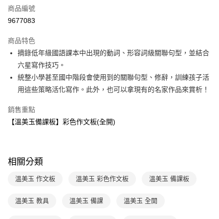
商品編號
LINE Pay
9677083
Apple Pay
商品特色
大哥付你分期
摘錄低年級國語課本中出現的動詞、形容詞級關聯句型，並結合
相關說明
六星寫作技巧。
【大哥付你分期使用說明】
統整小學甚至國中階段會使用到的關聯句型、修辭，訓練孩子活
AFTEE先享後付
1.本服務由台灣大哥大提供，台灣大哥大用戶可立即使用無須另外申請。
用這些策略活化寫作。此外，也可以拿現有的名家作品來賞析！
2.付款方式選擇「大哥付你分期」，訂單成立後會自動跳轉到大哥付的交易
相關說明
流程，驗證手機門號後，選擇欲分期的期數、繳款截止日，確認付款後即完
【關於「AFTEE先享後付」】
成交易。
銷售重點
ATM付款
AFTEE先享後付是「在收到商品之後才付款」的支付方式。 讓您購物簡單
3.實際核准額度、可分期數及費用金額請依後續交易確認頁面所載為準。
【溫美玉備課板】彩色作文板(全開)
便利好安心！
4.訂單成立30分鐘內，如未前往確認交易或遇審核未通過，訂單將自動取
１．簡單：不需註冊會員、不需綁卡、不需儲值。
運送方式
消。如遇「轉專審核」未通過狀況，表示未達大哥付你分期系統評分，恕無
２．便利：只要手機號碼，簡訊認證，即可結帳。
法說明評估內容。
３．安心：先確認商品／服務後，再付款。
國內宅配/郵寄 (不適用離島、海外及郵局i郵箱)
【繳款方式說明】
相關分類
1.分期款項不併入電信帳單，「大哥付你分期」於每月結算日後寄送繳費提
每筆NT$70，滿NT$800(含以上)免運費
【「AFTEE先享後付」結帳流程】
醒簡訊。
１．於結帳方式選擇「AFTEE先享後付」後，將跳轉至「AFTEE先享後付」
溫美玉 作文板
溫美玉 彩色作文板
溫美玉 備課板
2.透過簡訊連結打開帳單後，可選擇「超商條碼／台灣大直營門市／銀行轉
離島宅配（澎湖、金門、馬祖、小琉球；不適用於郵局i郵箱）
結帳頁面，進行簡訊認證並確認金額後，即可完成結帳。
帳／街口支付／iPASS MONEY」等通路繳費。
２．訂單成立數日內，您將收到繳費通知簡訊。
每筆NT$200
３．收到繳費通知簡訊後14天內，點擊此簡訊中的連結，可透過四大超商／
溫美玉 教具
溫美玉 備課
溫美玉 全開
【注意事項】
ATM／網路銀行／等多元方式進行付款，方視為交易完成。
海外包裹航空運送
查看運費
1.本服務係由「台灣大哥大股份有限公司」（以下簡稱本公司）所提供，讓
※ 請注意：結帳手續完成當下不需立刻繳費，但若您需要取消訂單，請聯絡