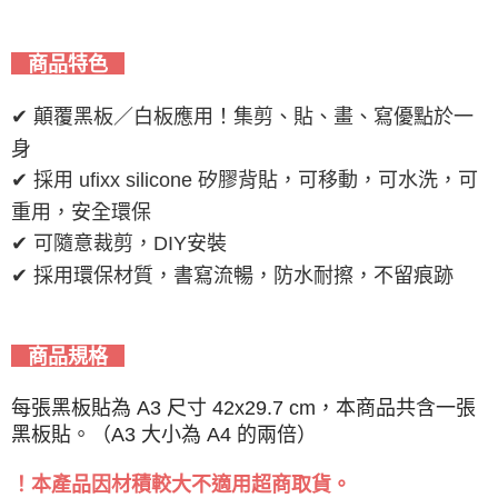
商品特色
✔ 顛覆黑板／白板應用！集剪、貼、畫、寫優點於一
身
✔ 採用 ufixx silicone 矽膠背貼，可移動，可水洗，可
重用，安全環保
✔ 可隨意裁剪，DIY安裝
✔ 採用環保材質，書寫流暢，防水耐擦，不留痕跡
商品規格
每張黑板貼為 A3 尺寸 42x29.7 cm，本商品共含一張
黑板貼。（A3 大小為 A4 的兩倍）
！本產品因材積較大不適用超商取貨。