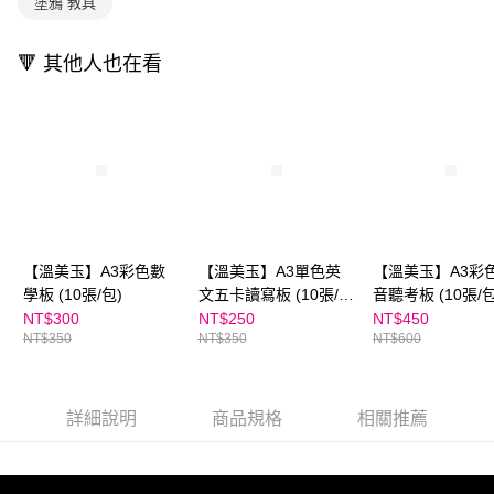
塗鴉 教具
用戶於交易時，得透過本服務購買商品或服務，並由商店將買賣／分期付款
購買商品的店家。未經商家同意取消之訂單仍視為有效，需透過AFTEE先享
買賣價金債權讓與本公司後，依約使用本公司帳單繳交帳款。
後付繳納相關費用。
2.基於同意付款使用「大哥付你分期」之契約關係目的，商店將以您的個人
※ 交易是否成功請以「AFTEE先享後付 」之結帳頁面顯示為準，若有關於
🔻 其他人也在看
資料（包含姓名、電話或地址）提供予台灣大哥大進項蒐集、處理及利用，
是否繳費成功／繳費後需取消欲退款等相關疑問，請聯繫「AFTEE先享後付
由本公司與您本人進行分期帳單所需資料之確認、核對及更正。
客戶支援中心」
https://netprotections.freshdesk.com/support/home
3.完整用戶服務條款，請詳閱以下連結：
https://oppay.tw/userRule
【注意事項】
１．透過由恩沛科技股份有限公司提供之「AFTEE先享後付」服務完成之交
易，需依本服務之必要範圍內提供個人資料，並將交易相關給付款項請求債
權轉讓予恩沛科技股份有限公司。
２．關於個人資料處理事宜，請瀏覽以下網址：
https://aftee.tw/terms/#terms3
３．未成年的使用者請事先徵得法定代理人或監護人之同意方可使用
【溫美玉】A3彩色數
【溫美玉】A3單色英
【溫美玉】A3彩
「AFTEE先享後付」，若未經同意申辦者引起之損失，本公司不負相關責
學板 (10張/包)
文五卡讀寫板 (10張/
音聽考板 (10張/包
任。
４．使用「AFTEE先享後付」時，將依據個別帳號之用戶狀況，依本公司即
包)
NT$300
NT$250
NT$450
時審查核予不同之上限額度；若仍有額度不足之情形，本公司將視審查結果
NT$350
NT$350
NT$600
請求用戶進行身份認證。
５．嚴禁一人註冊多個帳號或使用他人資訊註冊。若發現惡意使用之情形，
恩沛科技股份有限公司將有權停止該用戶之使用額度並採取法律行動。
詳細說明
商品規格
相關推薦