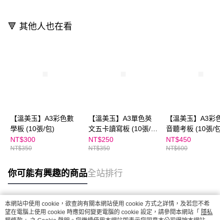
🔻 其他人也在看
【溫美玉】A3彩色數
【溫美玉】A3單色英
【溫美玉】A3彩
學板 (10張/包)
文五卡讀寫板 (10張/
音聽考板 (10張/包
包)
NT$300
NT$250
NT$450
NT$350
NT$350
NT$600
你可能有興趣的商品
全站排行
本網站中使用 cookie，欲查詢有關本網站使用 cookie 方式之詳情，及若您不希
熱門標籤
望在電腦上使用 cookie 時應如何變更電腦的 cookie 設定，請參閱本網站「
隱私