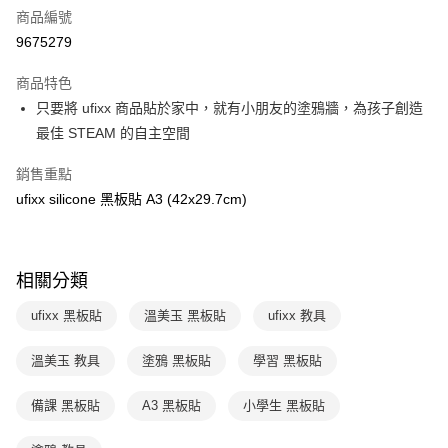
商品編號
LINE Pay
9675279
Apple Pay
商品特色
大哥付你分期
只要將 ufixx 商品貼於家中，就有小朋友的塗鴉牆，為孩子創造
相關說明
最佳 STEAM 的自主空間
【大哥付你分期使用說明】
AFTEE先享後付
1.本服務由台灣大哥大提供，台灣大哥大用戶可立即使用無須另外申請。
銷售重點
2.付款方式選擇「大哥付你分期」，訂單成立後會自動跳轉到大哥付的交易
相關說明
ufixx silicone 黑板貼 A3 (42x29.7cm)
流程，驗證手機門號後，選擇欲分期的期數、繳款截止日，確認付款後即完
【關於「AFTEE先享後付」】
成交易。
ATM付款
AFTEE先享後付是「在收到商品之後才付款」的支付方式。 讓您購物簡單
3.實際核准額度、可分期數及費用金額請依後續交易確認頁面所載為準。
便利好安心！
4.訂單成立30分鐘內，如未前往確認交易或遇審核未通過，訂單將自動取
１．簡單：不需註冊會員、不需綁卡、不需儲值。
運送方式
消。如遇「轉專審核」未通過狀況，表示未達大哥付你分期系統評分，恕無
相關分類
２．便利：只要手機號碼，簡訊認證，即可結帳。
法說明評估內容。
３．安心：先確認商品／服務後，再付款。
國內宅配/郵寄 (不適用離島、海外及郵局i郵箱)
【繳款方式說明】
ufixx 黑板貼
溫美玉 黑板貼
ufixx 教具
1.分期款項不併入電信帳單，「大哥付你分期」於每月結算日後寄送繳費提
每筆NT$70，滿NT$800(含以上)免運費
【「AFTEE先享後付」結帳流程】
醒簡訊。
１．於結帳方式選擇「AFTEE先享後付」後，將跳轉至「AFTEE先享後付」
溫美玉 教具
塗鴉 黑板貼
學習 黑板貼
2.透過簡訊連結打開帳單後，可選擇「超商條碼／台灣大直營門市／銀行轉
離島宅配（澎湖、金門、馬祖、小琉球；不適用於郵局i郵箱）
結帳頁面，進行簡訊認證並確認金額後，即可完成結帳。
帳／街口支付／iPASS MONEY」等通路繳費。
２．訂單成立數日內，您將收到繳費通知簡訊。
每筆NT$200
備課 黑板貼
A3 黑板貼
小學生 黑板貼
３．收到繳費通知簡訊後14天內，點擊此簡訊中的連結，可透過四大超商／
【注意事項】
ATM／網路銀行／等多元方式進行付款，方視為交易完成。
海外包裹航空運送
查看運費
1.本服務係由「台灣大哥大股份有限公司」（以下簡稱本公司）所提供，讓
※ 請注意：結帳手續完成當下不需立刻繳費，但若您需要取消訂單，請聯絡