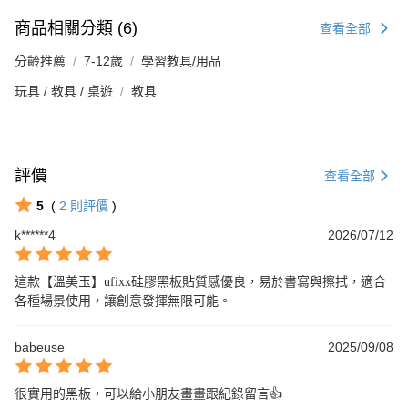
商品相關分類 (6)
查看全部
分齡推薦
7-12歲
學習教具/用品
玩具 / 教具 / 桌遊
教具
評價
查看全部
5
(
2
則評價
)
k******4
2026/07/12
這款【溫美玉】ufixx硅膠黑板貼質感優良，易於書寫與擦拭，適合
各種場景使用，讓創意發揮無限可能。
babeuse
2025/09/08
很實用的黑板，可以給小朋友畫畫跟紀錄留言👍