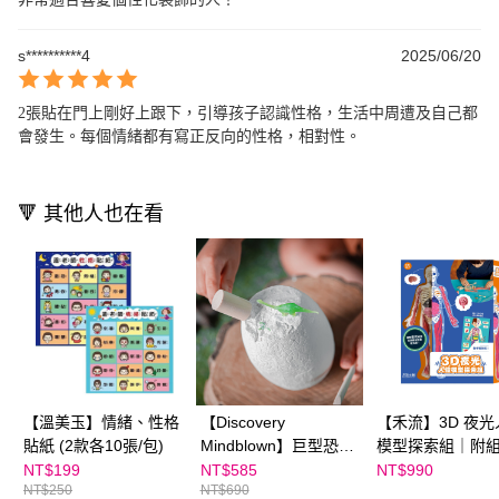
s**********4
2025/06/20
2張貼在門上剛好上跟下，引導孩子認識性格，生活中周遭及自己都
會發生。每個情緒都有寫正反向的性格，相對性。
🔻 其他人也在看
【溫美玉】情緒、性格
【Discovery
【禾流】3D 夜光
貼紙 (2款各10張/包)
Mindblown】巨型恐龍
模型探索組｜附
蛋挖掘組（內含10款夜
明書及加大海報
NT$199
NT$585
NT$990
NT$250
NT$690
光小恐龍），贈全彩實