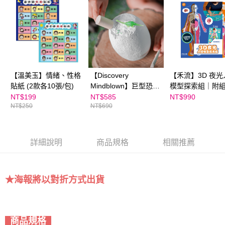
買賣價金債權讓與本公司後，依約使用本公司帳單繳交帳款。
後付繳納相關費用。
2.基於同意付款使用「大哥付你分期」之契約關係目的，商店將以您的個人
※ 交易是否成功請以「AFTEE先享後付 」之結帳頁面顯示為準，若有關於
資料（包含姓名、電話或地址）提供予台灣大哥大進項蒐集、處理及利用，
是否繳費成功／繳費後需取消欲退款等相關疑問，請聯繫「AFTEE先享後付
由本公司與您本人進行分期帳單所需資料之確認、核對及更正。
客戶支援中心」
https://netprotections.freshdesk.com/support/home
3.完整用戶服務條款，請詳閱以下連結：
https://oppay.tw/userRule
【注意事項】
１．透過由恩沛科技股份有限公司提供之「AFTEE先享後付」服務完成之交
易，需依本服務之必要範圍內提供個人資料，並將交易相關給付款項請求債
【溫美玉】情緒、性格
【Discovery
【禾流】3D 夜光
權轉讓予恩沛科技股份有限公司。
貼紙 (2款各10張/包)
Mindblown】巨型恐龍
模型探索組｜附
２．關於個人資料處理事宜，請瀏覽以下網址：
https://aftee.tw/terms/#terms3
蛋挖掘組（內含10款夜
明書及加大海報
NT$199
NT$585
NT$990
３．未成年的使用者請事先徵得法定代理人或監護人之同意方可使用
NT$250
NT$690
光小恐龍），贈全彩實
「AFTEE先享後付」，若未經同意申辦者引起之損失，本公司不負相關責
驗大海報
任。
４．使用「AFTEE先享後付」時，將依據個別帳號之用戶狀況，依本公司即
時審查核予不同之上限額度；若仍有額度不足之情形，本公司將視審查結果
詳細說明
商品規格
相關推薦
請求用戶進行身份認證。
５．嚴禁一人註冊多個帳號或使用他人資訊註冊。若發現惡意使用之情形，
恩沛科技股份有限公司將有權停止該用戶之使用額度並採取法律行動。
★海報將以對折方式出貨
商品規格