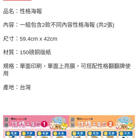
品名：性格海報
內容：一組包含2款不同內容性格海報 (共2張)
尺寸：59.4cm x 42cm
材質：150磅銅版紙
規格：單面印刷，單面上亮膜，可搭配性格翻翻牌使
用
產地：台灣