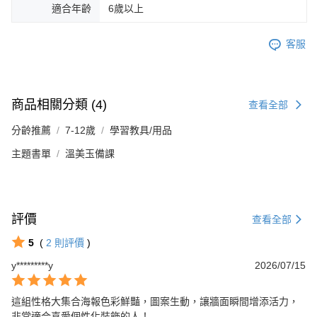
適合年齡
6歲以上
客服
商品相關分類 (4)
查看全部
分齡推薦
7-12歲
學習教具/用品
主題書單
溫美玉備課
評價
查看全部
5
(
2
則評價
)
y*********y
2026/07/15
這組性格大集合海報色彩鮮豔，圖案生動，讓牆面瞬間增添活力，
非常適合喜愛個性化裝飾的人！