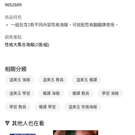
LINE Pay
9652689
Apple Pay
商品特色
大哥付你分期
一組包含2款不同內容性格海報，可搭配性格翻翻牌使用。
相關說明
銷售重點
【大哥付你分期使用說明】
AFTEE先享後付
1.本服務由台灣大哥大提供，台灣大哥大用戶可立即使用無須另外申請。
性格大集合海報(2張/組)
2.付款方式選擇「大哥付你分期」，訂單成立後會自動跳轉到大哥付的交易
相關說明
流程，驗證手機門號後，選擇欲分期的期數、繳款截止日，確認付款後即完
【關於「AFTEE先享後付」】
成交易。
ATM付款
AFTEE先享後付是「在收到商品之後才付款」的支付方式。 讓您購物簡單
3.實際核准額度、可分期數及費用金額請依後續交易確認頁面所載為準。
便利好安心！
相關分類
4.訂單成立30分鐘內，如未前往確認交易或遇審核未通過，訂單將自動取
１．簡單：不需註冊會員、不需綁卡、不需儲值。
運送方式
消。如遇「轉專審核」未通過狀況，表示未達大哥付你分期系統評分，恕無
２．便利：只要手機號碼，簡訊認證，即可結帳。
溫美玉 海報
溫美玉 教具
溫美玉 備課
法說明評估內容。
３．安心：先確認商品／服務後，再付款。
國內宅配/郵寄 (不適用離島、海外及郵局i郵箱)
【繳款方式說明】
1.分期款項不併入電信帳單，「大哥付你分期」於每月結算日後寄送繳費提
每筆NT$70，滿NT$800(含以上)免運費
溫美玉 學習
備課 海報
備課 教具
學習 海報
【「AFTEE先享後付」結帳流程】
醒簡訊。
１．於結帳方式選擇「AFTEE先享後付」後，將跳轉至「AFTEE先享後付」
2.透過簡訊連結打開帳單後，可選擇「超商條碼／台灣大直營門市／銀行轉
離島宅配（澎湖、金門、馬祖、小琉球；不適用於郵局i郵箱）
結帳頁面，進行簡訊認證並確認金額後，即可完成結帳。
學習 教具
備課 學習
溫美玉 性格海報
帳／街口支付／iPASS MONEY」等通路繳費。
２．訂單成立數日內，您將收到繳費通知簡訊。
每筆NT$200
３．收到繳費通知簡訊後14天內，點擊此簡訊中的連結，可透過四大超商／
【注意事項】
ATM／網路銀行／等多元方式進行付款，方視為交易完成。
🔻 其他人也在看
海外包裹航空運送
查看運費
1.本服務係由「台灣大哥大股份有限公司」（以下簡稱本公司）所提供，讓
※ 請注意：結帳手續完成當下不需立刻繳費，但若您需要取消訂單，請聯絡
用戶於交易時，得透過本服務購買商品或服務，並由商店將買賣／分期付款
購買商品的店家。未經商家同意取消之訂單仍視為有效，需透過AFTEE先享