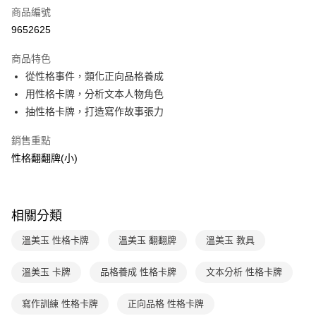
商品編號
LINE Pay
9652625
Apple Pay
商品特色
大哥付你分期
從性格事件，類化正向品格養成
相關說明
用性格卡牌，分析文本人物角色
【大哥付你分期使用說明】
抽性格卡牌，打造寫作故事張力
AFTEE先享後付
1.本服務由台灣大哥大提供，台灣大哥大用戶可立即使用無須另外申請。
2.付款方式選擇「大哥付你分期」，訂單成立後會自動跳轉到大哥付的交易
相關說明
銷售重點
流程，驗證手機門號後，選擇欲分期的期數、繳款截止日，確認付款後即完
【關於「AFTEE先享後付」】
成交易。
性格翻翻牌(小)
ATM付款
AFTEE先享後付是「在收到商品之後才付款」的支付方式。 讓您購物簡單
3.實際核准額度、可分期數及費用金額請依後續交易確認頁面所載為準。
便利好安心！
4.訂單成立30分鐘內，如未前往確認交易或遇審核未通過，訂單將自動取
１．簡單：不需註冊會員、不需綁卡、不需儲值。
運送方式
消。如遇「轉專審核」未通過狀況，表示未達大哥付你分期系統評分，恕無
２．便利：只要手機號碼，簡訊認證，即可結帳。
法說明評估內容。
３．安心：先確認商品／服務後，再付款。
相關分類
付款後全家取貨｜8/8-8/14運費優惠，結帳滿499即享免運。
【繳款方式說明】
1.分期款項不併入電信帳單，「大哥付你分期」於每月結算日後寄送繳費提
每筆NT$70，滿NT$499(含以上)免運費
【「AFTEE先享後付」結帳流程】
溫美玉 性格卡牌
溫美玉 翻翻牌
溫美玉 教具
醒簡訊。
１．於結帳方式選擇「AFTEE先享後付」後，將跳轉至「AFTEE先享後付」
2.透過簡訊連結打開帳單後，可選擇「超商條碼／台灣大直營門市／銀行轉
付款後7-11取貨
結帳頁面，進行簡訊認證並確認金額後，即可完成結帳。
帳／街口支付／iPASS MONEY」等通路繳費。
溫美玉 卡牌
品格養成 性格卡牌
文本分析 性格卡牌
２．訂單成立數日內，您將收到繳費通知簡訊。
每筆NT$70，滿NT$800(含以上)免運費
３．收到繳費通知簡訊後14天內，點擊此簡訊中的連結，可透過四大超商／
【注意事項】
ATM／網路銀行／等多元方式進行付款，方視為交易完成。
寫作訓練 性格卡牌
正向品格 性格卡牌
國內宅配/郵寄 (不適用離島、海外及郵局i郵箱)
1.本服務係由「台灣大哥大股份有限公司」（以下簡稱本公司）所提供，讓
※ 請注意：結帳手續完成當下不需立刻繳費，但若您需要取消訂單，請聯絡