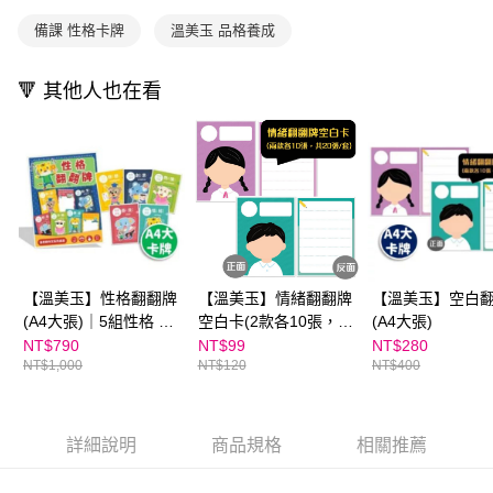
用戶於交易時，得透過本服務購買商品或服務，並由商店將買賣／分期付款
每筆NT$70，滿NT$800(含以上)免運費
購買商品的店家。未經商家同意取消之訂單仍視為有效，需透過AFTEE先享
買賣價金債權讓與本公司後，依約使用本公司帳單繳交帳款。
備課 性格卡牌
溫美玉 品格養成
後付繳納相關費用。
2.基於同意付款使用「大哥付你分期」之契約關係目的，商店將以您的個人
離島宅配（澎湖、金門、馬祖、小琉球；不適用於郵局i郵箱）
※ 交易是否成功請以「AFTEE先享後付 」之結帳頁面顯示為準，若有關於
資料（包含姓名、電話或地址）提供予台灣大哥大進項蒐集、處理及利用，
是否繳費成功／繳費後需取消欲退款等相關疑問，請聯繫「AFTEE先享後付
每筆NT$200
🔻 其他人也在看
由本公司與您本人進行分期帳單所需資料之確認、核對及更正。
客戶支援中心」
https://netprotections.freshdesk.com/support/home
3.完整用戶服務條款，請詳閱以下連結：
https://oppay.tw/userRule
海外包裹航空運送
查看運費
【注意事項】
１．透過由恩沛科技股份有限公司提供之「AFTEE先享後付」服務完成之交
易，需依本服務之必要範圍內提供個人資料，並將交易相關給付款項請求債
權轉讓予恩沛科技股份有限公司。
２．關於個人資料處理事宜，請瀏覽以下網址：
https://aftee.tw/terms/#terms3
３．未成年的使用者請事先徵得法定代理人或監護人之同意方可使用
「AFTEE先享後付」，若未經同意申辦者引起之損失，本公司不負相關責
任。
【溫美玉】性格翻翻牌
【溫美玉】情緒翻翻牌
【溫美玉】空白
４．使用「AFTEE先享後付」時，將依據個別帳號之用戶狀況，依本公司即
(A4大張)｜5組性格 x 8
空白卡(2款各10張，共
(A4大張)
時審查核予不同之上限額度；若仍有額度不足之情形，本公司將視審查結果
張卡牌 (共40張)
20張/套)
NT$790
NT$99
NT$280
請求用戶進行身份認證。
NT$1,000
NT$120
NT$400
５．嚴禁一人註冊多個帳號或使用他人資訊註冊。若發現惡意使用之情形，
恩沛科技股份有限公司將有權停止該用戶之使用額度並採取法律行動。
詳細說明
商品規格
相關推薦