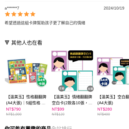
a*******7
2024/10/19
希望透過這組卡牌幫助孩子更了解自己的情緒
🔻 其他人也在看
【溫美玉】性格翻翻牌
【溫美玉】情緒翻翻牌
【溫美玉】空白
(A4大張)｜5組性格 x 8
空白卡(2款各10張，共
(A4大張)
張卡牌 (共40張)
20張/套)
NT$790
NT$99
NT$280
NT$1,000
NT$120
NT$400
你可能有興趣的商品
全站排行