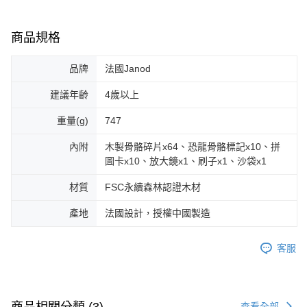
商品規格
品牌
法國Janod
建議年齡
4歲以上
重量(g)
747
內附
木製骨骼碎片x64、恐龍骨骼標記x10、拼
圖卡x10、放大鏡x1、刷子x1、沙袋x1
材質
FSC永續森林認證木材
產地
法國設計，授權中國製造
客服
商品相關分類 (3)
查看全部