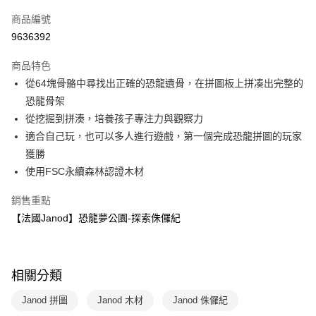
信用卡一次付款
商品編號
LINE Pay
9636392
Apple Pay
商品特色
大哥付你分期
從64塊骨骼中尋找出正確的恐龍遺骨，在拼圖板上拼凑出完整的
相關說明
恐龍骨架
【大哥付你分期使用說明】
從挖掘到拼湊，培養孩子專注力與觀察力
AFTEE先享後付
1.本服務由台灣大哥大提供，台灣大哥大用戶可立即使用無須另外申請。
適合自己玩，也可以多人進行遊戲，第一個完成恐龍拼圖的玩家
2.付款方式選擇「大哥付你分期」，訂單成立後會自動跳轉到大哥付的交易
相關說明
流程，驗證手機門號後，選擇欲分期的期數、繳款截止日，確認付款後即完
獲勝
【關於「AFTEE先享後付」】
成交易。
ATM付款
AFTEE先享後付是「在收到商品之後才付款」的支付方式。 讓您購物簡單
使用FSC永續森林認證木材
3.實際核准額度、可分期數及費用金額請依後續交易確認頁面所載為準。
便利好安心！
4.訂單成立30分鐘內，如未前往確認交易或遇審核未通過，訂單將自動取
１．簡單：不需註冊會員、不需綁卡、不需儲值。
銷售重點
運送方式
消。如遇「轉專審核」未通過狀況，表示未達大哥付你分期系統評分，恕無
２．便利：只要手機號碼，簡訊認證，即可結帳。
法說明評估內容。
【法國Janod】恐龍夢公園-探索侏儸紀
３．安心：先確認商品／服務後，再付款。
國內宅配/郵寄 (不適用離島、海外及郵局i郵箱)
【繳款方式說明】
1.分期款項不併入電信帳單，「大哥付你分期」於每月結算日後寄送繳費提
每筆NT$70，滿NT$800(含以上)免運費
【「AFTEE先享後付」結帳流程】
醒簡訊。
１．於結帳方式選擇「AFTEE先享後付」後，將跳轉至「AFTEE先享後付」
2.透過簡訊連結打開帳單後，可選擇「超商條碼／台灣大直營門市／銀行轉
結帳頁面，進行簡訊認證並確認金額後，即可完成結帳。
相關分類
帳／街口支付／iPASS MONEY」等通路繳費。
２．訂單成立數日內，您將收到繳費通知簡訊。
３．收到繳費通知簡訊後14天內，點擊此簡訊中的連結，可透過四大超商／
Janod 拼圖
Janod 木材
Janod 侏儸紀
【注意事項】
ATM／網路銀行／等多元方式進行付款，方視為交易完成。