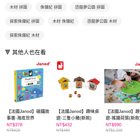
1.本服務係由「台灣大哥大股份有限公司」（以下簡稱本公司）所提供，讓
※ 請注意：結帳手續完成當下不需立刻繳費，但若您需要取消訂單，請聯絡
用戶於交易時，得透過本服務購買商品或服務，並由商店將買賣／分期付款
木材 拼圖
侏儸紀 拼圖
恐龍夢公園 拼圖
購買商品的店家。未經商家同意取消之訂單仍視為有效，需透過AFTEE先享
買賣價金債權讓與本公司後，依約使用本公司帳單繳交帳款。
後付繳納相關費用。
2.基於同意付款使用「大哥付你分期」之契約關係目的，商店將以您的個人
※ 交易是否成功請以「AFTEE先享後付 」之結帳頁面顯示為準，若有關於
探索侏儸紀 拼圖
木材 侏儸紀
恐龍夢公園 木材
資料（包含姓名、電話或地址）提供予台灣大哥大進項蒐集、處理及利用，
是否繳費成功／繳費後需取消欲退款等相關疑問，請聯繫「AFTEE先享後付
由本公司與您本人進行分期帳單所需資料之確認、核對及更正。
客戶支援中心」
https://netprotections.freshdesk.com/support/home
3.完整用戶服務條款，請詳閱以下連結：
https://oppay.tw/userRule
探索侏儸紀 木材
【注意事項】
１．透過由恩沛科技股份有限公司提供之「AFTEE先享後付」服務完成之交
🔻 其他人也在看
易，需依本服務之必要範圍內提供個人資料，並將交易相關給付款項請求債
權轉讓予恩沛科技股份有限公司。
２．關於個人資料處理事宜，請瀏覽以下網址：
https://aftee.tw/terms/#terms3
３．未成年的使用者請事先徵得法定代理人或監護人之同意方可使用
「AFTEE先享後付」，若未經同意申辦者引起之損失，本公司不負相關責
任。
４．使用「AFTEE先享後付」時，將依據個別帳號之用戶狀況，依本公司即
時審查核予不同之上限額度；若仍有額度不足之情形，本公司將視審查結果
請求用戶進行身份認證。
５．嚴禁一人註冊多個帳號或使用他人資訊註冊。若發現惡意使用之情形，
【法國Janod】磁鐵故
【法國Janod】趣味桌
【法國Janod】
恩沛科技股份有限公司將有權停止該用戶之使用額度並採取法律行動。
事書-海底世界
遊-三隻小豬(新款)
遊-搖擺荷葉(新款
法多樣
NT$378
NT$432
NT$990
NT$420
NT$480
NT$1,100