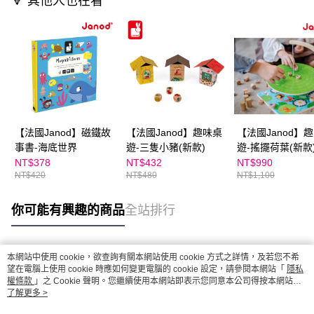
🔻 其他人也在看
【法國Janod】磁鐵故
【法國Janod】趣味桌
【法國Janod】
事書-海底世界
遊-三隻小豬(新款)
遊-搖擺荷葉(新款
法多樣
NT$378
NT$432
NT$990
NT$420
NT$480
NT$1,100
你可能有興趣的商品
全站排行
本網站中使用 cookie，欲查詢有關本網站使用 cookie 方式之詳情，及若您不希
熱門標籤
望在電腦上使用 cookie 時應如何變更電腦的 cookie 設定，請參閱本網站「
隱私
權條款
」之 Cookie 聲明。您繼續使用本網站即表示您同意本公司得按本網站使
用條款之 Cookie 聲明使用 cookie。
了解更多 >