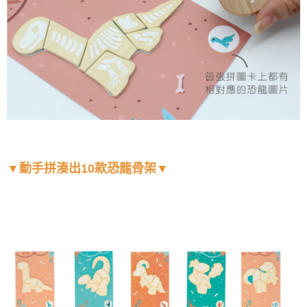
▼動手拼湊出10款恐龍骨架▼