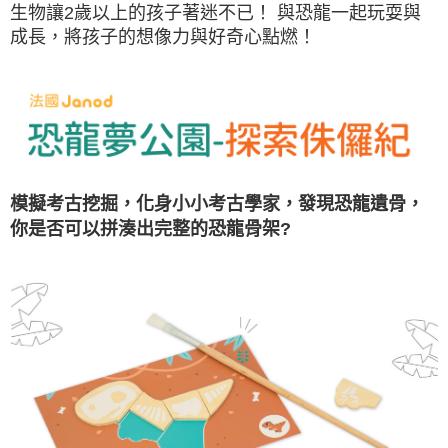
生物讓2歲以上的孩子著迷不已！ 與恐龍一起玩耍與
成長，將孩子的想像力與好奇心點燃！
模擬考古挖掘，化身小小考古學家，發現恐龍遺骨，
你是否可以拼湊出完整的恐龍骨架?