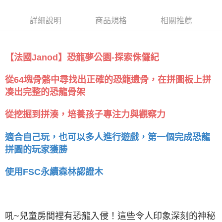
詳細說明
商品規格
相關推薦
【法國Janod】恐龍夢公園-探索侏儸紀
從64塊骨骼中尋找出正確的恐龍遺骨，在拼圖板上拼
凑出完整的恐龍骨架
從挖掘到拼湊，培養孩子專注力與觀察力
適合自己玩，也可以多人進行遊戲，第一個完成恐龍
拼圖的玩家獲勝
使用FSC永續森林認證木
吼~兒童房間裡有恐龍入侵！這些令人印象深刻的神秘