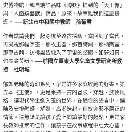
史博物館，親自端詳品味《陶妖》提到的「天王像」
與「人面鎮墓獸」精品，原來，故事離我們這麼接
近。
──新北市中和國中教師 孫菊君
作者邀請我們一起穿梭至遠古探幽，當回到了當代，
再凝視那幅字畫、那枚玉器、那首詩詞、那柄陶壺、
那尊古鼎，彷彿盡皆融入了宇宙的整體。如夢如真，
也虛實莫辨。
──前國立臺東大學兒童文學研究所教
授 杜明城
郁如老師的奇幻系列，早是許多家庭收藏的好書。第
五本《玉使》，更是秉持一貫的冒險、穿越、武俠風
格，讓現代學生進入玉的世界，在通俗的語言中，鋪
陳及安排懸疑、解謎、高潮迭起，但終究邪不勝正的
情節。這無疑是讓孩子愛上閱讀最好的起點，更是家
長教師推崇的佳作，讓孩子在故事旅程中壯大心智，