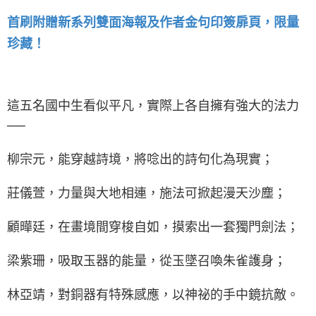
首刷附贈新系列雙面海報及作者金句印簽扉頁，限量
珍藏！
這五名國中生看似平凡，實際上各自擁有強大的法力
──
柳宗元，能穿越詩境，將唸出的詩句化為現實；
莊儀萱，力量與大地相連，施法可掀起漫天沙塵；
顧曄廷，在畫境間穿梭自如，摸索出一套獨門劍法；
梁紫珊，吸取玉器的能量，從玉墜召喚朱雀護身；
林亞靖，對銅器有特殊感應，以神祕的手中鏡抗敵。