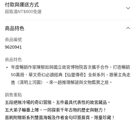
付款與運送方式
超取滿NT$800免運
付款方式
商品特色
信用卡一次付款
商品編號
LINE Pay
9620941
Apple Pay
商品特色
大哥付你分期
年度暢銷作家陳郁如與國立故宮博物院首次攜手合作，打造暢銷
相關說明
50萬冊、華文奇幻必讀經典【仙靈傳奇】全新系列，跟著主角走
【大哥付你分期使用說明】
進〈清明上河圖〉，來一趟推理解謎與文物鑑賞之旅。
AFTEE先享後付
1.本服務由台灣大哥大提供，台灣大哥大用戶可立即使用無須另外申請。
2.付款方式選擇「大哥付你分期」，訂單成立後會自動跳轉到大哥付的交易
相關說明
銷售重點
流程，驗證手機門號後，選擇欲分期的期數、繳款截止日，確認付款後即完
【關於「AFTEE先享後付」】
成交易。
五段絕無冷場的奇幻冒險、五件最具代表性的故宮藏品。
ATM付款
AFTEE先享後付是「在收到商品之後才付款」的支付方式。 讓您購物簡單
3.實際核准額度、可分期數及費用金額請依後續交易確認頁面所載為準。
五大弟子輪番上陣，一同探索千年古物的歷史與魅力！
便利好安心！
4.訂單成立30分鐘內，如未前往確認交易或遇審核未通過，訂單將自動取
１．簡單：不需註冊會員、不需綁卡、不需儲值。
首刷附贈新系列雙面海報及作者金句印簽扉頁，限量珍藏！
運送方式
消。如遇「轉專審核」未通過狀況，表示未達大哥付你分期系統評分，恕無
２．便利：只要手機號碼，簡訊認證，即可結帳。
法說明評估內容。
３．安心：先確認商品／服務後，再付款。
付款後全家取貨
【繳款方式說明】
1.分期款項不併入電信帳單，「大哥付你分期」於每月結算日後寄送繳費提