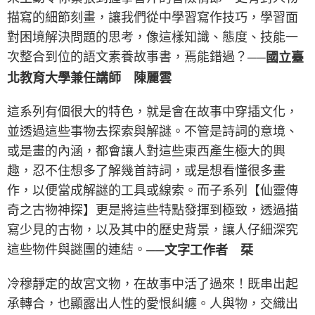
描寫的細節刻畫，讓我們從中學習寫作技巧，學習面
對困境解決問題的思考，像這樣知識、態度、技能一
次整合到位的語文素養故事書，焉能錯過？
──國立臺
北教育大學兼任講師 陳麗雲
這系列有個很大的特色，就是會在故事中穿插文化，
並透過這些事物去探索與解謎。不管是詩詞的意境、
或是畫的內涵，都會讓人對這些東西產生極大的興
趣，忍不住想多了解幾首詩詞，或是想看懂很多畫
作，以便當成解謎的工具或線索。而子系列【仙靈傳
奇之古物神探】更是將這些特點發揮到極致，透過描
寫少見的古物，以及其中的歷史背景，讓人仔細深究
這些物件與謎團的連結。
──文字工作者 栞
冷穆靜定的故宮文物，在故事中活了過來！既串出起
承轉合，也顯露出人性的愛恨糾纏。人與物，交織出