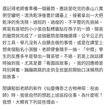
還記得老師會準備一個籤筒，應該是吃完的泰山八寶
粥空罐吧，清洗乾淨後置於講臺上，接著拿出一大把
乾淨的免洗筷，過短的、過瘦的、不平整的先挑掉，
將寫有座號的小小張自黏標籤貼在筷子的一頭，簡易
的籤筒就完成了。這個籤筒是隨機選擇、公平公正的
好工具，舉凡沒有人自願去做的事情，或是在課堂上
想來個點名小測驗，老師便會隨手一抽，「中獎」學
生的反應多半是發出一聲哀號。不過，若是上說話課
時抽到我，尤其是要「看圖說故事」，我的回應總是
特別興奮，蹦蹦跳跳的走到全班面前開始口沫橫飛的
說故事。
閱讀郁如老師的新作《仙靈傳奇之古物神探：祝由
師》時，我很自然的想起上述這段往事。為什麼呢？
我想，大概有下列這些理由。