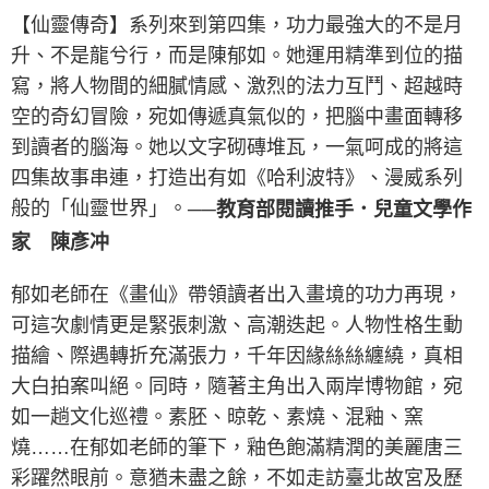
【仙靈傳奇】系列來到第四集，功力最強大的不是月
升、不是龍兮行，而是陳郁如。她運用精準到位的描
寫，將人物間的細膩情感、激烈的法力互鬥、超越時
空的奇幻冒險，宛如傳遞真氣似的，把腦中畫面轉移
到讀者的腦海。她以文字砌磚堆瓦，一氣呵成的將這
四集故事串連，打造出有如《哈利波特》、漫威系列
般的「仙靈世界」。
──教育部閱讀推手．兒童文學作
家 陳彥冲
郁如老師在《畫仙》帶領讀者出入畫境的功力再現，
可這次劇情更是緊張刺激、高潮迭起。人物性格生動
描繪、際遇轉折充滿張力，千年因緣絲絲纏繞，真相
大白拍案叫絕。同時，隨著主角出入兩岸博物館，宛
如一趟文化巡禮。素胚、晾乾、素燒、混釉、窯
燒……在郁如老師的筆下，釉色飽滿精潤的美麗唐三
彩躍然眼前。意猶未盡之餘，不如走訪臺北故宮及歷