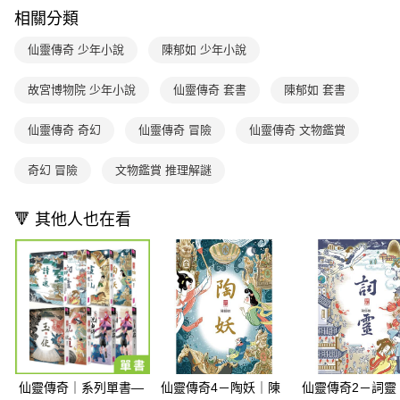
每筆NT$70，滿NT$800(含以上)免運費
【「AFTEE先享後付」結帳流程】
醒簡訊。
相關分類
１．於結帳方式選擇「AFTEE先享後付」後，將跳轉至「AFTEE先享後付」
2.透過簡訊連結打開帳單後，可選擇「超商條碼／台灣大直營門市／銀行轉
付款後7-11取貨
結帳頁面，進行簡訊認證並確認金額後，即可完成結帳。
帳／街口支付／iPASS MONEY」等通路繳費。
仙靈傳奇 少年小說
陳郁如 少年小說
２．訂單成立數日內，您將收到繳費通知簡訊。
每筆NT$70，滿NT$800(含以上)免運費
３．收到繳費通知簡訊後14天內，點擊此簡訊中的連結，可透過四大超商／
【注意事項】
ATM／網路銀行／等多元方式進行付款，方視為交易完成。
故宮博物院 少年小說
仙靈傳奇 套書
陳郁如 套書
國內宅配/郵寄 (不適用離島、海外及郵局i郵箱)
1.本服務係由「台灣大哥大股份有限公司」（以下簡稱本公司）所提供，讓
※ 請注意：結帳手續完成當下不需立刻繳費，但若您需要取消訂單，請聯絡
用戶於交易時，得透過本服務購買商品或服務，並由商店將買賣／分期付款
每筆NT$70，滿NT$800(含以上)免運費
購買商品的店家。未經商家同意取消之訂單仍視為有效，需透過AFTEE先享
買賣價金債權讓與本公司後，依約使用本公司帳單繳交帳款。
仙靈傳奇 奇幻
仙靈傳奇 冒險
仙靈傳奇 文物鑑賞
後付繳納相關費用。
2.基於同意付款使用「大哥付你分期」之契約關係目的，商店將以您的個人
離島宅配（澎湖、金門、馬祖、小琉球；不適用於郵局i郵箱）
※ 交易是否成功請以「AFTEE先享後付 」之結帳頁面顯示為準，若有關於
資料（包含姓名、電話或地址）提供予台灣大哥大進項蒐集、處理及利用，
是否繳費成功／繳費後需取消欲退款等相關疑問，請聯繫「AFTEE先享後付
奇幻 冒險
文物鑑賞 推理解謎
每筆NT$200
由本公司與您本人進行分期帳單所需資料之確認、核對及更正。
客戶支援中心」
https://netprotections.freshdesk.com/support/home
3.完整用戶服務條款，請詳閱以下連結：
https://oppay.tw/userRule
海外包裹航空運送
查看運費
【注意事項】
🔻 其他人也在看
１．透過由恩沛科技股份有限公司提供之「AFTEE先享後付」服務完成之交
易，需依本服務之必要範圍內提供個人資料，並將交易相關給付款項請求債
權轉讓予恩沛科技股份有限公司。
２．關於個人資料處理事宜，請瀏覽以下網址：
https://aftee.tw/terms/#terms3
３．未成年的使用者請事先徵得法定代理人或監護人之同意方可使用
「AFTEE先享後付」，若未經同意申辦者引起之損失，本公司不負相關責
任。
４．使用「AFTEE先享後付」時，將依據個別帳號之用戶狀況，依本公司即
時審查核予不同之上限額度；若仍有額度不足之情形，本公司將視審查結果
仙靈傳奇｜系列單書—
仙靈傳奇4－陶妖｜陳
仙靈傳奇2－詞靈
請求用戶進行身份認證。