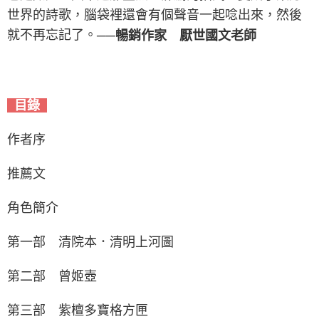
世界的詩歌，腦袋裡還會有個聲音一起唸出來，然後
就不再忘記了。
──暢銷作家 厭世國文老師
目錄
作者序
推薦文
角色簡介
第一部 清院本．清明上河圖
第二部 曾姬壺
第三部 紫檀多寶格方匣