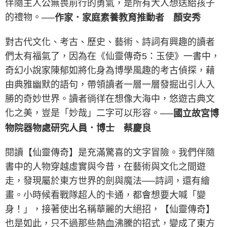
伴隨主人公無畏前行的勇氣，是所有大人想送給孩子
的禮物。
──作家．家庭素養教育推動者 顏安秀
對古代文化、考古、歷史、藝術、詩詞有興趣的讀者
們太有福氣了，因為在《仙靈傳奇5：玉使》一書中，
奇幻小說家陳郁如將化身為博學風趣的考古偵探，藉
由典雅幽默的語句，帶領讀者一層一層發掘出引人入
勝的奇妙世界。讀者徜徉在想像大海中，悠遊古典文
化之美，豈是「妙哉」二字可以形容。
──國立故宮博
物院器物處研究人員．博士 蔡慶良
閱讀【仙靈傳奇】是充滿驚喜的文字冒險。我們伴隨
書中的人物穿越虛實與今昔，在藝術與文化之間遊
走，發現屬於東方世界的劍與魔法──詩詞，還有繪
畫。小時候看戰隊超人的卡通，都會想要大喊「變
身！」，接著使出名稱華麗的大絕招，【仙靈傳奇】
也是如此，只不過那些熱血沸騰的招式，變成了東方