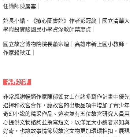
任講師陳麗雲｜
館長小編．《療心圖書館》作者彭冠綸｜國立清華大
學附設實驗國民小學資深教師葉惠貞｜
國立故宮博物院院長蕭宗煌｜高雄市新上國小教師．
作家賴秋江｜
各界好評
非常感謝暢銷作家陳郁如女士在諸多寫作計畫中優先
選擇和故宮合作，讓故宮的出版品項中增加了青少年
奇幻小說的精采作品。這次並有五位故宮研究人員用
心提供文物諮詢並撰寫短文，以滿足大小讀者求知與
好奇，也讓故事情節與故宮文物更加環環相扣，展現