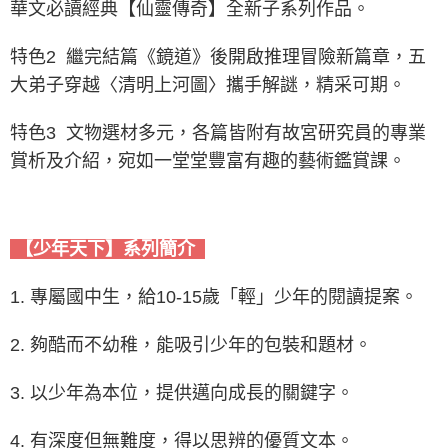
華文必讀經典【仙靈傳奇】全新子系列作品。
特色2 繼完結篇《鏡道》後開啟推理冒險新篇章，五
大弟子穿越〈清明上河圖〉攜手解謎，精采可期。
特色3 文物選材多元，各篇皆附有故宮研究員的專業
賞析及介紹，宛如一堂堂豐富有趣的藝術鑑賞課。
【少年天下】系列簡介
1. 專屬國中生，給10-15歲「輕」少年的閱讀提案。
2. 夠酷而不幼稚，能吸引少年的包裝和題材。
3. 以少年為本位，提供邁向成長的關鍵字。
4. 有深度但無難度，得以思辨的優質文本。