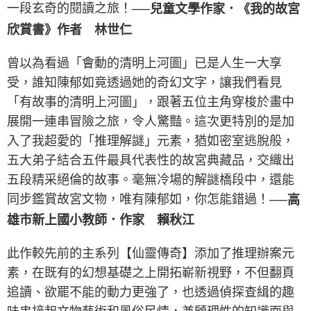
一段玄奇的閱讀之旅！
──兒童文學作家．《我的故宮
欣賞書》作者 林世仁
曾以為看過「會動的清明上河圖」已是人生一大享
受，誰知陳郁如竟透過她的奇幻文字，讓我們看見
「有故事的清明上河圖」，跟著五位主角穿梭於畫中
展開一連串冒險之旅，令人驚豔。這次更特別的是加
入了我超愛的「推理解謎」元素，猶如密室逃脫般，
五大弟子結合五件最具代表性的故宮典藏品，交織出
五段精采絕倫的故事。毫無冷場的解謎橋段中，還能
同步鑑賞故宮文物，唯有陳郁如，你怎能錯過！
──高
雄市新上國小教師．作家 賴秋江
此作較先前的主系列【仙靈傳奇】添加了推理辦案元
素，在既有的幻想基礎之上開拓嶄新視野，不但翻頁
追讀、欲罷不能的動力更強了，也透過偵探查緝的趣