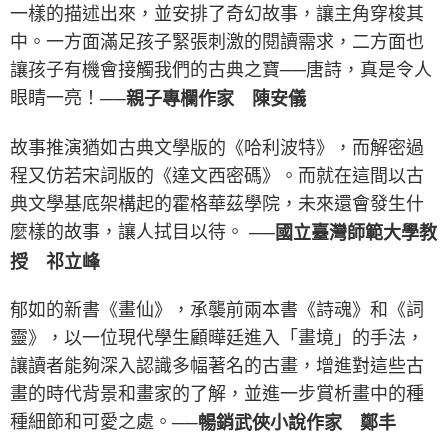
一樣的描述出來，並安排了奇幻故事，讓主角穿梭其
中。一方面滿足孩子緊張刺激的閱讀需求，二方面也
讓孩子有機會接觸我們的古典之寶──唐詩，真是令人
眼睛一亮！
──親子專欄作家 陳安儀
故事推演猶如古典文學版的《哈利波特》，而解密過
程又仿若宋詞版的《達文西密碼》。而就在這間以古
典文學基底架構起的霍格華茲學院，未來還會發生什
麼樣的故事，讓人拭目以待。
──國立臺灣師範大學教
授 祁立峰
郁如的新書《畫仙》，承襲前兩本書《詩魂》和《詞
靈》，以一位現代學生顧曄廷進入「畫境」的手法，
讓讀者能夠深入認識多幅著名的古畫，增進對這些古
畫的時代背景和畫家的了解，並進一步賞析畫中的種
種細節和可愛之處。
──暢銷武俠小說作家 鄭丰