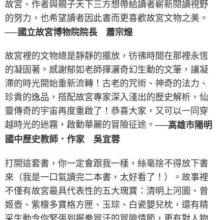
故宮、作者與親子天下三方想帶給讀者嶄新閱讀視野
的努力，也希望讀者因此書而更喜歡故宮文物之美。
──國立故宮博物院院長 蕭宗煌
故宮裡的文物總是靜靜的擺放，彷彿時間在那裡永恆
的凝固著。感謝郁如老師揮灑奇幻生動的文筆，讓凝
滯的時光開始重新流轉！古老的咒術、神奇的法力、
珍貴的逸品，搭配故宮專家深入淺出的歷史解析，仙
靈傳奇的宇宙再度重啟了！恭喜大家，又可以一同穿
越時光的迷霧，啟動華麗的冒險征途。
──高雄市陽明
國中歷史教師．作家 吳宜蓉
打開這套書，你一定會跟我一樣，絲毫捨不得放下書
來（我是一口氣讀完二本書，太好看了！）。故事裡
不僅有故宮最具代表性的五大瑰寶：清明上河圖、曾
姬壺、紫檀多寶格方匣、玉琮、白瓷嬰兒枕，還有精
采生動令你緊張到握拳冒汗的冒險情節，更有對人物