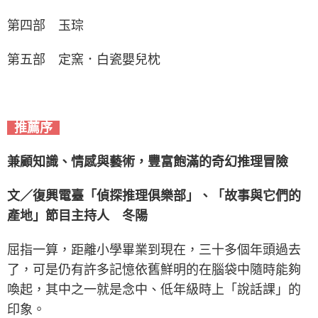
第四部 玉琮
第五部 定窯．白瓷嬰兒枕
推薦序
兼顧知識、情感與藝術，豐富飽滿的奇幻推理冒險
文／復興電臺「偵探推理俱樂部」、「故事與它們的
產地」節目主持人 冬陽
屈指一算，距離小學畢業到現在，三十多個年頭過去
了，可是仍有許多記憶依舊鮮明的在腦袋中隨時能夠
喚起，其中之一就是念中、低年級時上「說話課」的
印象。