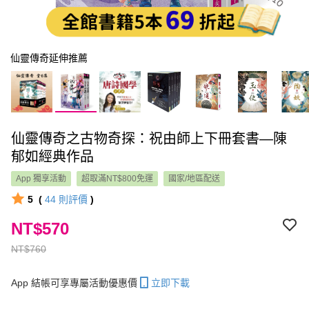
仙靈傳奇延伸推薦
仙靈傳奇之古物奇探：祝由師上下冊套書—陳
郁如經典作品
App 獨享活動
超取滿NT$800免運
國家/地區配送
5
(
44
則評價
)
NT$570
NT$760
App 結帳可享專屬活動優惠價
立即下載