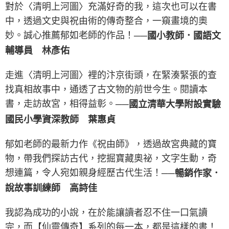
對於〈清明上河圖〉充滿好奇的我，這次也可以在書
中，透過文史與祝由術的傳奇整合，一窺畫境的奧
妙。誠心推薦郁如老師的作品！
──國小教師．國語文
輔導員 林彥佑
走進〈清明上河圖〉裡的汴京街頭，在緊湊緊張的查
找真相故事中，通透了古文物的前世今生。閱讀本
書，走訪故宮，相得益彰。
──國立清華大學附設實驗
國民小學資深教師 葉惠貞
郁如老師的最新力作《祝由師》，透過故宮典藏的寶
物，帶我們探訪古代，挖掘寶藏奧祕，文字生動，奇
想連篇，令人宛如親身經歷古代生活！
──暢銷作家．
說故事訓練師 高詩佳
我認為成功的小說，在於能讓讀者忍不住一口氣讀
完，而【仙靈傳奇】系列的每一本，都是這樣的書！