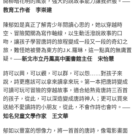
開柳暗花明的風景，強大的說故事能力讓我折服。
──
教育工作者 李崇建
陳郁如是真正了解青少年閱讀心思的，她以穿越時
空、冒險闖關為寫作軸線，以生動活潑說故事的口
吻，讓孩子學習唐詩的旅程變成一段又一段的奇幻之
旅，難怪她被譽為東方的J.K.羅琳，這一點真的無庸置
疑。
──新北市立丹鳳高中圖書館主任 宋怡慧
詩可以興，可以觀，可以群，可以怨……對孩子來
說，詩更應該可以拿來讀拿來玩。第一本把唐詩變成
可讀可玩可冒險的穿越故事，適合給熟背唐詩三百首
的孩子，從此，可以深造變成唐詩神人；更可以買來
送給不愛讀詩的小朋友，從此，不會作詩也會吟。
──
知名兒童文學作家 王文華
郁如以豐富的想像力，將一首首的唐詩，像電影畫面