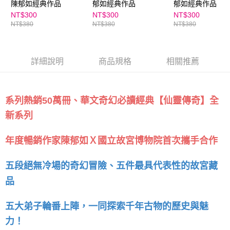
５．嚴禁一人註冊多個帳號或使用他人資訊註冊。若發現惡意使用之情形，
陳郁如經典作品
郁如經典作品
郁如經典作品
恩沛科技股份有限公司將有權停止該用戶之使用額度並採取法律行動。
NT$300
NT$300
NT$300
NT$380
NT$380
NT$380
詳細說明
商品規格
相關推薦
系列熱銷50萬冊、華文奇幻必讀經典【仙靈傳奇】全
新系列
年度暢銷作家陳郁如Ｘ國立故宮博物院首次攜手合作
五段絕無冷場的奇幻冒險、五件最具代表性的故宮藏
品
五大弟子輪番上陣，一同探索千年古物的歷史與魅
力！