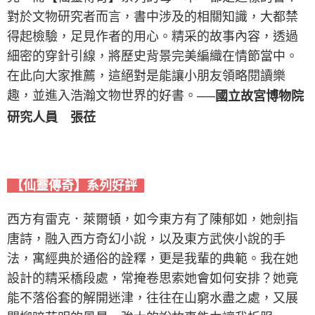
對於文物研究者而言，書中涉及的相關知識，大都禁
得起檢驗，足見作者的用心。精采的故事內容，透過
細密的穿針引線，將歷史背景完美編織在情節當中。
在此向大家推薦，這絕對是能讓小朋友領略閱讀樂
趣，並進入浩瀚文物世界的好書。
──國立故宮博物院
研究人員 張莅
【仙靈傳奇】系列好評
西方有雷克．萊爾頓，如今東方有了陳郁如，她劍指
唐詩，融入西方奇幻小說，以及東方武俠小說的手
法，寓經典於通俗的詮釋，更是我輩的典範。我在她
設計的精采橋段處，常掩卷思索她會如何安排？她竟
能不落俗套的解開迷津，往往在山窮水盡之處，又展