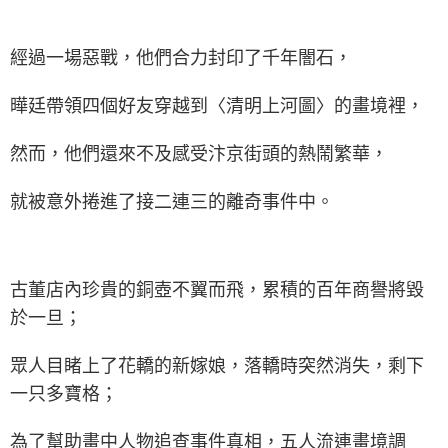
經過一場惡戰，他們合力封印了千年闇石，
曄廷帶領四個好友穿越到〈清明上河圖〉的畫境裡，
然而，他們還來不及感受汴京街頭的熱鬧繁華，
就被意外捲進了接二連三的離奇事件中。
古董店內珍貴的銅壺不翼而飛，累積的百年商譽將毀
於一旦；
眾人目睹上了花轎的新嫁娘，落轎時突然消失，剩下
一只多寶格；
為了幫助畫中人物追查事件真相，五人流連畫境調