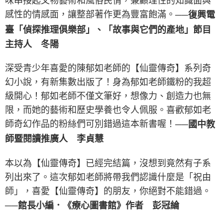
味串接起文物藝術和風俗民情，兼顧理性的知識面與
感性的情感面，讓整部著作更為豐富飽滿。
──復興電
臺「偵探推理俱樂部」、「故事與它們的產地」節目
主持人 冬陽
深受青少年喜愛的陳郁如老師的【仙靈傳奇】系列奇
幻小說，有新集數出版了！身為郁如老師鐵粉的我超
級開心！郁如老師不僅文筆好，想像力、創造力也無
限，而她的藝術和歷史學養也令人佩服。喜歡郁如老
師奇幻作品的粉絲們可別錯過這本新書喔！
──國中教
師暨閱讀推廣人 李貞慧
本以為【仙靈傳奇】已經完結篇，沒想到竟然有子系
列出來了。這次郁如老師將帶我們認識什麼是「祝由
師」，喜愛【仙靈傳奇】的朋友，你絕對不能錯過。
──館長小編．《療心圖書館》作者 彭冠綸