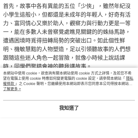
首先，故事中各有異能的五位「少俠」，雖然年紀沒
小學生這般小，但都還是未成年的年輕人，好奇有活
力、富同情心又樂於助人，觀察力與行動力更是一等
一，能在多數人未曾察覺處瞧見關鍵的的蛛絲馬跡，
遭遇困境時覓得扭轉局勢的突破出口。如此個性鮮
明、機敏慧黠的人物塑造，足以引領聽故事的人們想
跟隨這些迷人角色一起冒險，就像小時候上說話課
時，同學們聚精會神的聽我講故事。
本網站中使用 cookie，欲查詢有關本網站使用 cookie 方式之詳情，及若您不希
望在電腦上使用 cookie 時應如何變更電腦的 cookie 設定，請參閱本網站「
隱私
故事要開展下去，選材就很重要了，就跟「看圖說故
權條款
」之 Cookie 聲明。您繼續使用本網站即表示您同意本公司得按本網站使
事」使用的教材圖片一樣，如果缺乏想像空間，情節
用條款之 Cookie 聲明使用 cookie。
了解更多 >
一定枯燥乏味。將名聞遐邇的清明上河圖、曾姬壺、
多寶格、玉琮，以及嬰兒枕，這些珍藏在國立故宮博
我知道了
物院的國寶，作為奇幻情境之下援引探索的素材，真
叫我大開眼界（以往靜靜看展時，可沒想像過可以孕
育出這樣華麗精采的小說）。而且顯然郁如老師不能