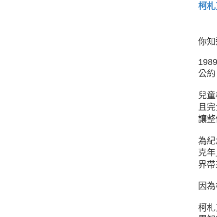
柯札
你知
19
公約
兒童
且完
讓整
為紀
克年
界帶
因為
柯札