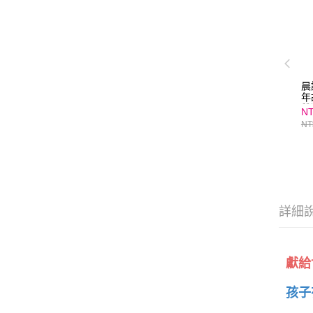
晨
年
榮
NT
基
NT
公
節
拉
詳細
獻給
孩子