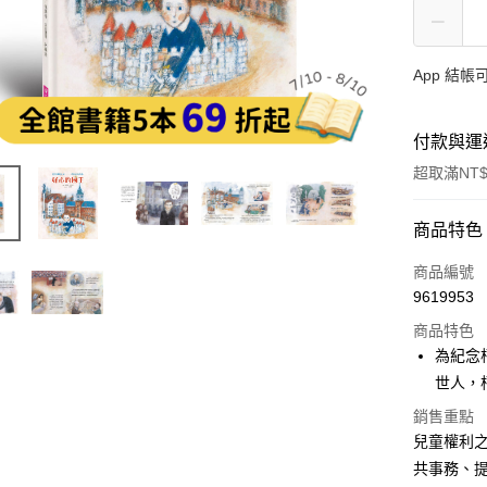
App 結
付款與運
超取滿NT$
付款方式
商品特色
信用卡一
商品編號
9619953
LINE Pay
商品特色
Apple Pay
為紀念
世人，
大哥付你
相關說明
銷售重點
【大哥付
兒童權利
AFTEE先
1.本服務
共事務、
2.付款方
相關說明