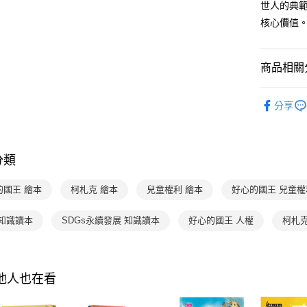
世人的典
流程，驗
【關於「A
ATM付款
完成交易
AFTEE
核心價值
3.實際核
便利好安
4.訂單成
１．簡單
消。如遇
２．便利
運送方式
商品相關分
無法說明
３．安心
【繳款方
付款後全家
1.分期款
分齡推薦
【「AFT
醒簡訊。
分享
每筆NT$7
１．於結帳
分齡推薦
2.透過簡
付」結帳
帳／街口支
付款後7-1
２．訂單
主題書單
３．收到繳
每筆NT$7
【注意事
／ATM／
分類
主題書單
1.本服務
※ 請注意
國內宅配/
用戶於交
絡購買商品
主題書單
的國王 繪本
柯札克 繪本
兒童權利 繪本
好心的國王 兒童權
款買賣價
先享後付
每筆NT$7
2.基於同
※ 交易是
熱門活動
資料（包
是否繳費成
離島宅配
 知識讀本
SDGs永續發展 知識讀本
好心的國王 人權
柯札克
用，由本
付客戶支
每筆NT$2
3.完整用
【注意事
海外包裹
１．透過由
其他人也在看
交易，需
求債權轉
２．關於