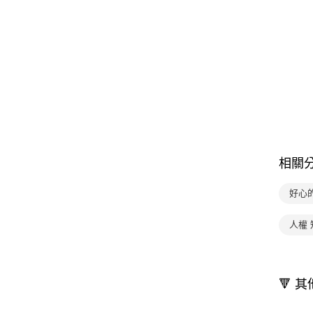
相關
好心
人權
🔻 