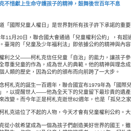
克不惜獻上生命守護孩子的精神，鼓舞後世百年不息
道「國際兒童人權日」是世界對所有孩子許下承諾的重要
89年11月20日，聯合國大會通過「兒童權利公約」，有
。臺灣的「兒童及少年福利法」即依據公約的精神與內容
權利之父——柯札克信任兒童「自治」的能力，讓孩子參
全尊重兒童的作為，成為世人的典範。他的精神與理念成
個人類的歷史，因為公約的頒布而向前跨了一大步。
念柯札克的誕生一百週年，聯合國宣布1979年為「國際兒
」，以提醒世人——他為全天下的兒童留下最珍貴的遺產
來改變。而今年正是柯札克逝世82週年，也是「孤兒之家
柯札克這位了不起的人物，今天才會有兒童權利公約。大
克從小就希望成為一個為孩子們創造美好世界的國王，雖