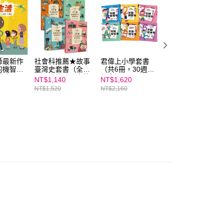
ee.tw/terms/#terms3
年的使用者請事先徵得法定代理人或監護人之同意方可使用
E先享後付」，若未經同意申辦者引起之損失，本公司不負相關責
AFTEE先享後付」時，將依據個別帳號之用戶狀況，依本公司
核予不同之上限額度；若仍有額度不足之情形，本公司將視審查
用戶進行身份認證。
師最新作
社會科推薦★故事
君偉上小學套書
生氣王子（賴馬創
的機智生
臺灣史套書（全4
（共6冊，30週年
作30週年紀念版
一人註冊多個帳號或使用他人資訊註冊。若發現惡意使用之情
破30
冊）｜為孩子寫的
紀念版）
｜贈中英雙語影音
科技股份有限公司將有權停止該用戶之使用額度並採取法律行
NT$1,140
NT$1,620
NT$331
孩子智慧
第一套歷史書
繪本一整年
NT$1,520
NT$2,160
NT$420