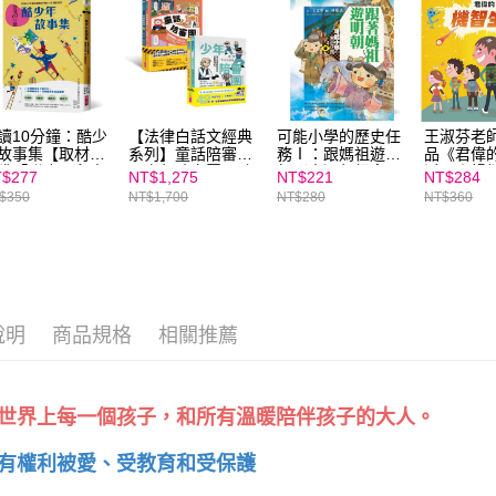
https://aft
３．未成
「AFTE
任。
４．使用「
即時審查
結果請求
讀10分鐘：酷少
【法律白話文經典
可能小學的歷史任
王淑芬老
故事集【取材自
系列】童話陪審團
務Ⅰ：跟媽祖遊明
品《君偉
５．嚴禁
獲「聯合國兒童
＋少年陪審團 (2套
朝（十週年紀念
活》｜暢銷
形，恩沛
$277
NT$1,275
NT$221
NT$284
金會特別獎」的
共4書)
版）
萬，啟發
動。
$350
NT$1,700
NT$280
NT$360
共電視優質兒少
與勇氣
目《小孩酷斯
》】
說明
商品規格
相關推薦
世界上每一個孩子，和所有溫暖陪伴孩子的大人。
有權利被愛、受教育和受保護