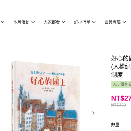
本月活動
大家都看
訂小行星
會員專屬
好心的
(人權紀
制度
App 獨享
NT$2
NT$350
數量