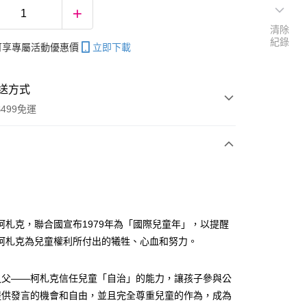
清除
紀錄
帳可享專屬活動優惠價
立即下載
送方式
499免運
次付款
柯札克，聯合國宣布1979年為「國際兒童年」，以提醒
柯札克為兒童權利所付出的犧牲、心血和努力。
分期
你分期使用說明】
之父——柯札克信任兒童「自治」的能力，讓孩子參與公
享後付
由台灣大哥大提供，台灣大哥大用戶可立即使用無須另外申請。
提供發言的機會和自由，並且完全尊重兒童的作為，成為
式選擇「大哥付你分期」，訂單成立後會自動跳轉到大哥付的交易