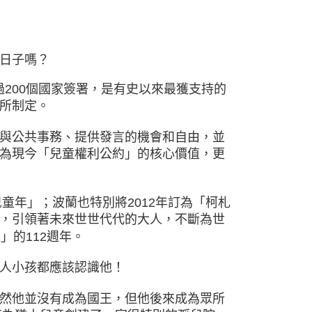
日子嗎？
超過200個國家簽署，是有史以來最獲支持的
所制定。
與公共事務、提供發言的機會和自由，並
為現今「兒童權利公約」的核心價值，更
童年」；波蘭也特別將2012年訂為「柯札
，引領著未來世世代代的大人，不斷為世
」的112週年。
人小孩都應該認識他！
然他並沒有成為國王，但他後來成為眾所