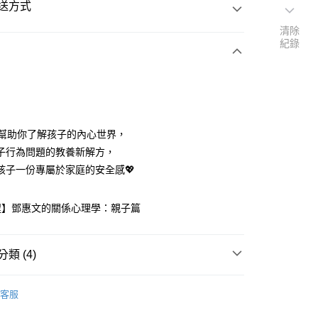
送方式
清除
紀錄
次付款
課幫助你了解孩子的內心世界，
子行為問題的教養新解方，
孩子一份專屬於家庭的安全感💖
程】鄧惠文的關係心理學：親子篇
類 (4)
線上課程
大人課程
客服
家庭與生活
0-6歲育兒