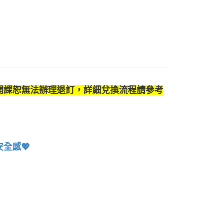
校
開課恕無法辦理退訂，詳細兌換流程請參考
全感💖