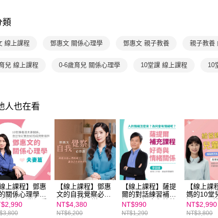
分齡推薦
分類
分齡推薦
文 線上課程
鄧惠文 關係心理學
鄧惠文 親子教養
親子教養
歲育兒 線上課程
0-6歲育兒 關係心理學
10堂課 線上課程
1
其他人也在看
線上課程】鄧惠
【線上課程】鄧惠
【線上課程】薩提
【線上課
的關係心理學：
文的自我覺察必修
爾的對話練習補充
媽的10堂
妻篇｜10堂課看
課：跨越10道心理
課程：好奇與情緒
課★SEL
$2,990
NT$4,380
NT$990
NT$2,990
夫妻關係，活出
困境，做自己生命
關係｜親子天下線
推薦
$3,800
NT$6,200
NT$1,290
NT$3,800
好我也好的成熟
的主人｜親子天下
上學校