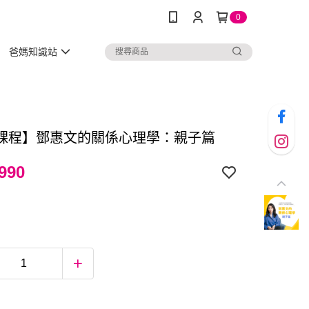
0
爸媽知識站
課程】鄧惠文的關係心理學：親子篇
990