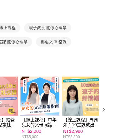
家庭與生活
親子教養
家庭與生活
線上課程
 線上課程
親子教養 關係心理學
0堂課 關係心理學
鄧惠文 10堂課
程】給爸
【線上課程】中年
【線上課程】周育
【線上課程】周育
兒童社交
兒女的父母照護指
如：10堂課教出孩
如：給爸媽的10
情緒教育
南：給照顧者的心
子的好情緒｜親子
兒童社交課｜親子
NT$2,200
NT$2,990
NT$2,990
理裝備和資源盤點
天下線上學校
天下線上學校
NT$5,000
NT$3,800
NT$3,800
｜親子天下線上學