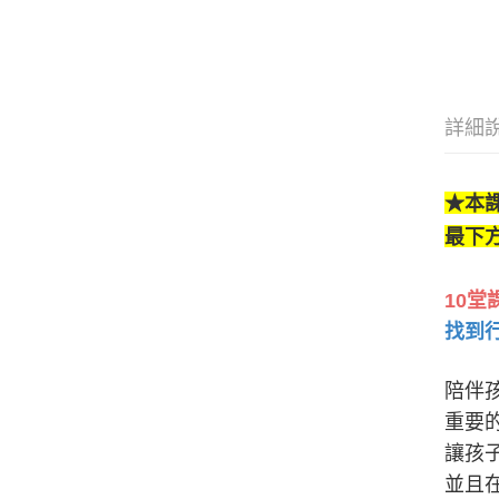
新
線
詳細
★本
最下
10
找到
陪伴
重要
讓孩
並且