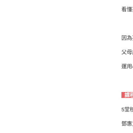
看懂
因為
父母
運用
課
5堂
鄧惠