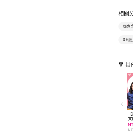
相關
鄧惠
0-6
🔻 
【
文
夫
NT
透
NT
你