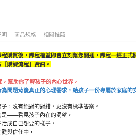
境界｜親子天下
線上學校
上學校
說明
商品規格
相關推薦
課程購買後，課程權益即會立刻幫您開通，課程一經正式
方［購課流程］資訊。
堂課，幫助你了解孩子的內心世界，
行為問題背後真正的心理需求，
給孩子一份專屬於家庭的安
孩子，沒有絕對的對錯，
更沒有標準答案。
的是——看見孩子內在的渴望，
子活成自己想要的樣子，
在愛與信任中，