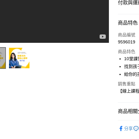
付款與運
付款方式
商品特色
信用卡一
商品編號
9596019
ATM付款
商品特色
10堂
運送方式
找到孩
給你的
數位發送
銷售重點
免運費
【線上課
商品相關分
線上學習
分享
分齡推薦