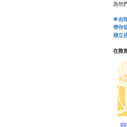
為他
🌟
由
帶你
建立
在教