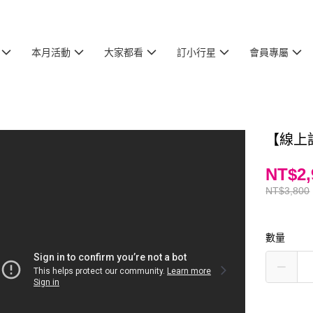
本月活動
大家都看
訂小行星
會員專屬
【線上
NT$2,
NT$3,800
數量