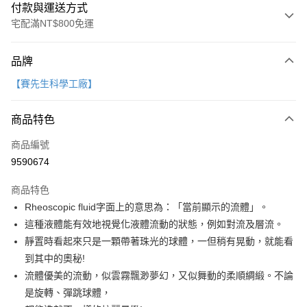
付款與運送方式
宅配滿NT$800免運
付款方式
品牌
信用卡一次付款
【賽先生科學工廠】
LINE Pay
商品特色
Apple Pay
商品編號
大哥付你分期
9590674
相關說明
【大哥付你分期使用說明】
AFTEE先享後付
商品特色
1.本服務由台灣大哥大提供，台灣大哥大用戶可立即使用無須另外申請。
2.付款方式選擇「大哥付你分期」，訂單成立後會自動跳轉到大哥付的交易
相關說明
Rheoscopic fluid字面上的意思為：「當前顯示的流體」。
流程，驗證手機門號後，選擇欲分期的期數、繳款截止日，確認付款後即完
【關於「AFTEE先享後付」】
這種液體能有效地視覺化液體流動的狀態，例如對流及層流。
成交易。
ATM付款
AFTEE先享後付是「在收到商品之後才付款」的支付方式。 讓您購物簡單
3.實際核准額度、可分期數及費用金額請依後續交易確認頁面所載為準。
靜置時看起來只是一顆帶著珠光的球體，一但稍有晃動，就能看
便利好安心！
4.訂單成立30分鐘內，如未前往確認交易或遇審核未通過，訂單將自動取
１．簡單：不需註冊會員、不需綁卡、不需儲值。
到其中的奧秘!
運送方式
消。如遇「轉專審核」未通過狀況，表示未達大哥付你分期系統評分，恕無
２．便利：只要手機號碼，簡訊認證，即可結帳。
流體優美的流動，似雲霧飄渺夢幻，又似舞動的柔順綢緞。不論
法說明評估內容。
３．安心：先確認商品／服務後，再付款。
國內宅配/郵寄 (不適用離島、海外及郵局i郵箱)
【繳款方式說明】
是旋轉、彈跳球體，
1.分期款項不併入電信帳單，「大哥付你分期」於每月結算日後寄送繳費提
每筆NT$70，滿NT$800(含以上)免運費
【「AFTEE先享後付」結帳流程】