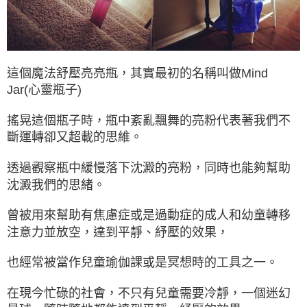
這個魔法舒壓亮亮瓶，其實最初的名稱叫做Mind
Jar(心靈瓶子)
搖晃這個瓶子時，瓶中紊亂飄舞的亮粉代表著我們不
斷運轉卻又超載的思維。
透過觀察瓶中緩慢落下沈澱的亮粉，同時也能夠幫助
沈澱我們的思緒。
曾被用來幫助有焦慮症或是過動症的成人和幼童轉移
注意力並放空，達到平靜、紓壓的效果，
也經常被當作兒童瑜伽課或是冥想時的工具之一。
在現今忙碌的社會，不只有兒童需要冷靜，一個迷幻