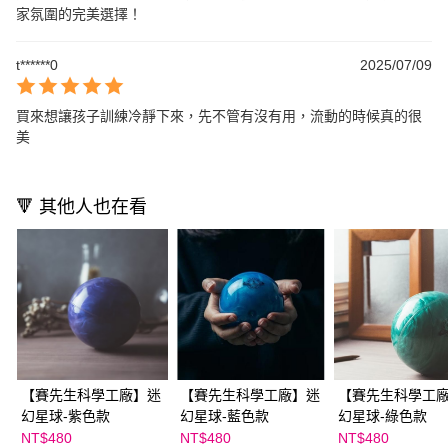
家氛圍的完美選擇！
t******0
2025/07/09
買來想讓孩子訓練冷靜下來，先不管有沒有用，流動的時候真的很
美
🔻 其他人也在看
【賽先生科學工廠】迷
【賽先生科學工廠】迷
【賽先生科學工
幻星球-紫色款
幻星球-藍色款
幻星球-綠色款
NT$480
NT$480
NT$480