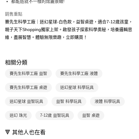
都能造就不一樣的炫麗景緻!
醒簡訊。
１．於結帳方式選擇「AFTEE先享後付」後，將跳轉至「AFTEE先享後付」
2.透過簡訊連結打開帳單後，可選擇「超商條碼／台灣大直營門市／銀行轉
結帳頁面，進行簡訊認證並確認金額後，即可完成結帳。
銷售重點
帳／街口支付／iPASS MONEY」等通路繳費。
２．訂單成立數日內，您將收到繳費通知簡訊。
賽先生科學工廠｜迷幻星球-白色款，益智桌遊，適合7-12歲孩童，
３．收到繳費通知簡訊後14天內，點擊此簡訊中的連結，可透過四大超商／
【注意事項】
ATM／網路銀行／等多元方式進行付款，方視為交易完成。
親子天下Shopping獨家上架。啟發孩子探索科學奧秘，培養邏輯思
1.本服務係由「台灣大哥大股份有限公司」（以下簡稱本公司）所提供，讓
※ 請注意：結帳手續完成當下不需立刻繳費，但若您需要取消訂單，請聯絡
用戶於交易時，得透過本服務購買商品或服務，並由商店將買賣／分期付款
維，盡展智慧。體驗無限樂趣，立即購買！
購買商品的店家。未經商家同意取消之訂單仍視為有效，需透過AFTEE先享
買賣價金債權讓與本公司後，依約使用本公司帳單繳交帳款。
後付繳納相關費用。
2.基於同意付款使用「大哥付你分期」之契約關係目的，商店將以您的個人
※ 交易是否成功請以「AFTEE先享後付 」之結帳頁面顯示為準，若有關於
資料（包含姓名、電話或地址）提供予台灣大哥大進項蒐集、處理及利用，
是否繳費成功／繳費後需取消欲退款等相關疑問，請聯繫「AFTEE先享後付
由本公司與您本人進行分期帳單所需資料之確認、核對及更正。
客戶支援中心」
https://netprotections.freshdesk.com/support/home
相關分類
3.完整用戶服務條款，請詳閱以下連結：
https://oppay.tw/userRule
【注意事項】
賽先生科學工廠 益智
賽先生科學工廠 液體
１．透過由恩沛科技股份有限公司提供之「AFTEE先享後付」服務完成之交
易，需依本服務之必要範圍內提供個人資料，並將交易相關給付款項請求債
賽先生科學工廠 桌遊
迷幻星球 科學玩具
權轉讓予恩沛科技股份有限公司。
２．關於個人資料處理事宜，請瀏覽以下網址：
https://aftee.tw/terms/#terms3
迷幻星球 益智玩具
益智 科學玩具
液體 科學玩具
３．未成年的使用者請事先徵得法定代理人或監護人之同意方可使用
「AFTEE先享後付」，若未經同意申辦者引起之損失，本公司不負相關責
迷幻 珠光
7-12歲 益智玩具
益智 桌遊
任。
４．使用「AFTEE先享後付」時，將依據個別帳號之用戶狀況，依本公司即
時審查核予不同之上限額度；若仍有額度不足之情形，本公司將視審查結果
🔻 其他人也在看
請求用戶進行身份認證。