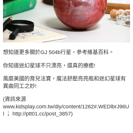
想知道更多關於GJ 504b行星，參考維基百科。
你知道迷幻星球不只漂亮，還真的療癒!
風靡美國的育兒法寶，魔法舒壓亮亮瓶和迷幻星球有
異曲同工之妙!
(資訊來源
www.kidsplay.com.tw/diy/content/1262#.WEDlbrJ96U
l ； http://ptt01.cc/post_3857)