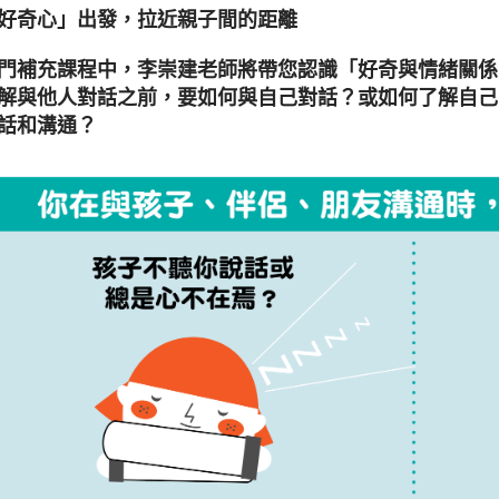
好奇心」出發，拉近親子間的距離
門補充課程中，李崇建老師將帶您認識「好奇與情緒關係
解與他人對話之前，要如何與自己對話？或如何了解自己
話和溝通？