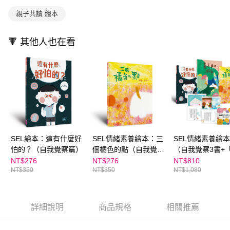
買賣價金債權讓與本公司後，依約使用本公司帳單繳交帳款。
後付繳納相關費用。
2.基於同意付款使用「大哥付你分期」之契約關係目的，商店將以您的個人
離島宅配（澎湖、金門、馬祖、小琉球；不適用於郵局i郵箱）
※ 交易是否成功請以「AFTEE先享後付 」之結帳頁面顯示為準，若有關於
親子共讀 繪本
資料（包含姓名、電話或地址）提供予台灣大哥大進項蒐集、處理及利用，
是否繳費成功／繳費後需取消欲退款等相關疑問，請聯繫「AFTEE先享後付
每筆NT$200
由本公司與您本人進行分期帳單所需資料之確認、核對及更正。
客戶支援中心」
https://netprotections.freshdesk.com/support/home
3.完整用戶服務條款，請詳閱以下連結：
https://oppay.tw/userRule
🔻 其他人也在看
海外包裹航空運送
查看運費
【注意事項】
１．透過由恩沛科技股份有限公司提供之「AFTEE先享後付」服務完成之交
易，需依本服務之必要範圍內提供個人資料，並將交易相關給付款項請求債
權轉讓予恩沛科技股份有限公司。
２．關於個人資料處理事宜，請瀏覽以下網址：
https://aftee.tw/terms/#terms3
３．未成年的使用者請事先徵得法定代理人或監護人之同意方可使用
「AFTEE先享後付」，若未經同意申辦者引起之損失，本公司不負相關責
任。
４．使用「AFTEE先享後付」時，將依據個別帳號之用戶狀況，依本公司即
SEL繪本：這有什麼好
SEL情緒素養繪本：三
SEL情緒素養繪
時審查核予不同之上限額度；若仍有額度不足之情形，本公司將視審查結果
怕的？（自我覺察篇）
個橘色的點（自我覺察
（自我覺察3書+
請求用戶進行身份認證。
篇）｜金繪大獎
情緒小日記」活
NT$276
NT$276
NT$810
５．嚴禁一人註冊多個帳號或使用他人資訊註冊。若發現惡意使用之情形，
NT$350
NT$350
NT$1,080
冊）｜金繪大獎
恩沛科技股份有限公司將有權停止該用戶之使用額度並採取法律行動。
詳細說明
商品規格
相關推薦