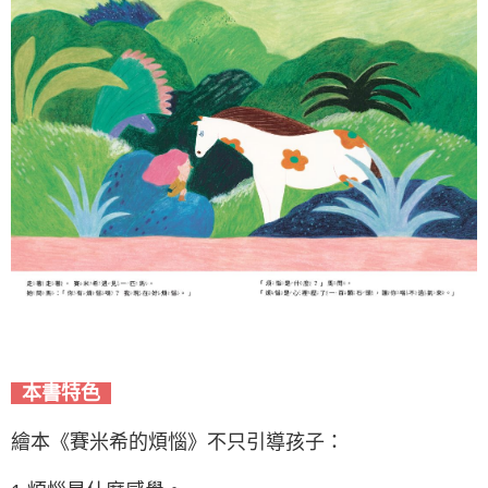
本書特色
繪本《賽米希的煩惱》不只引導孩子：