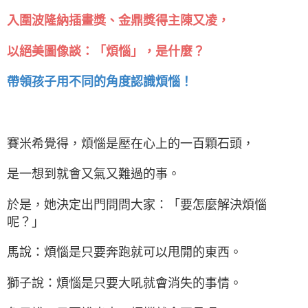
入圍波隆納插畫獎、金鼎獎得主陳又凌，
以絕美圖像談：「煩惱」，是什麼？
帶領孩子用不同的角度認識煩惱！
賽米希覺得，煩惱是壓在心上的一百顆石頭，
是一想到就會又氣又難過的事。
於是，她決定出門問問大家：「要怎麼解決煩惱
呢？」
馬說：煩惱是只要奔跑就可以甩開的東西。
獅子說：煩惱是只要大吼就會消失的事情。