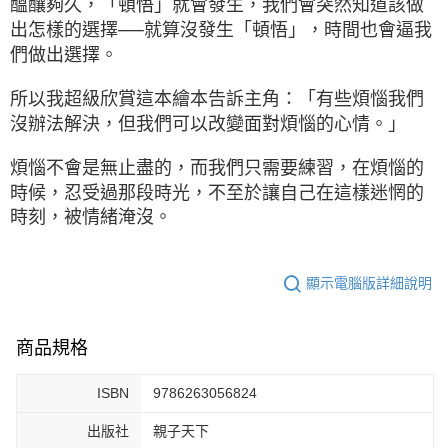
醞釀夠久，「頓悟」就會發生，我們會突然知道該做
出怎樣的選擇──就算沒發生「頓悟」，時間也會逼我
們做出選擇。
所以我超級欣賞這本繪本告訴主角：「有些煩惱我們
沒辦法解決，但我們可以改變面對煩惱的心情。」
煩惱不會是無止盡的，而我們只需要練習，在煩惱的
時候，忍受過那段時光，不至於讓自己在這樣迷惘的
時刻，被情緒淹沒。
顯示電腦版詳細說明
商品規格
ISBN
9786263056824
出版社
親子天下