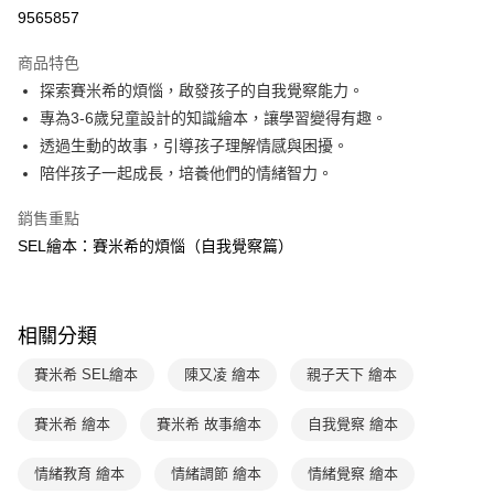
LINE Pay
9565857
Apple Pay
商品特色
大哥付你分期
探索賽米希的煩惱，啟發孩子的自我覺察能力。
相關說明
專為3-6歲兒童設計的知識繪本，讓學習變得有趣。
【大哥付你分期使用說明】
透過生動的故事，引導孩子理解情感與困擾。
AFTEE先享後付
1.本服務由台灣大哥大提供，台灣大哥大用戶可立即使用無須另外申請。
陪伴孩子一起成長，培養他們的情緒智力。
2.付款方式選擇「大哥付你分期」，訂單成立後會自動跳轉到大哥付的交易
相關說明
流程，驗證手機門號後，選擇欲分期的期數、繳款截止日，確認付款後即完
【關於「AFTEE先享後付」】
成交易。
銷售重點
ATM付款
AFTEE先享後付是「在收到商品之後才付款」的支付方式。 讓您購物簡單
3.實際核准額度、可分期數及費用金額請依後續交易確認頁面所載為準。
SEL繪本：賽米希的煩惱（自我覺察篇）
便利好安心！
4.訂單成立30分鐘內，如未前往確認交易或遇審核未通過，訂單將自動取
１．簡單：不需註冊會員、不需綁卡、不需儲值。
運送方式
消。如遇「轉專審核」未通過狀況，表示未達大哥付你分期系統評分，恕無
２．便利：只要手機號碼，簡訊認證，即可結帳。
法說明評估內容。
３．安心：先確認商品／服務後，再付款。
付款後全家取貨｜8/8-8/14運費優惠，結帳滿499即享免運。
【繳款方式說明】
相關分類
1.分期款項不併入電信帳單，「大哥付你分期」於每月結算日後寄送繳費提
每筆NT$70，滿NT$499(含以上)免運費
【「AFTEE先享後付」結帳流程】
醒簡訊。
１．於結帳方式選擇「AFTEE先享後付」後，將跳轉至「AFTEE先享後付」
賽米希 SEL繪本
陳又凌 繪本
親子天下 繪本
2.透過簡訊連結打開帳單後，可選擇「超商條碼／台灣大直營門市／銀行轉
付款後7-11取貨
結帳頁面，進行簡訊認證並確認金額後，即可完成結帳。
帳／街口支付／iPASS MONEY」等通路繳費。
２．訂單成立數日內，您將收到繳費通知簡訊。
每筆NT$70，滿NT$800(含以上)免運費
３．收到繳費通知簡訊後14天內，點擊此簡訊中的連結，可透過四大超商／
賽米希 繪本
賽米希 故事繪本
自我覺察 繪本
【注意事項】
ATM／網路銀行／等多元方式進行付款，方視為交易完成。
國內宅配/郵寄 (不適用離島、海外及郵局i郵箱)
1.本服務係由「台灣大哥大股份有限公司」（以下簡稱本公司）所提供，讓
※ 請注意：結帳手續完成當下不需立刻繳費，但若您需要取消訂單，請聯絡
情緒教育 繪本
情緒調節 繪本
情緒覺察 繪本
用戶於交易時，得透過本服務購買商品或服務，並由商店將買賣／分期付款
每筆NT$70，滿NT$800(含以上)免運費
購買商品的店家。未經商家同意取消之訂單仍視為有效，需透過AFTEE先享