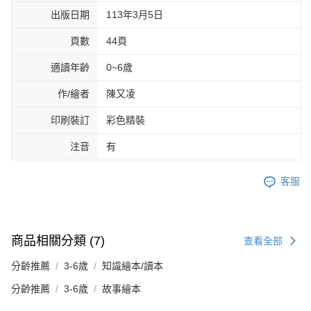
出版日期
113年3月5日
頁數
44頁
適讀年齡
0~6歲
作/繪者
陳又凌
印刷裝訂
彩色精裝
注音
有
客服
商品相關分類 (7)
查看全部
分齡推薦
3-6歲
知識繪本/讀本
分齡推薦
3-6歲
故事繪本