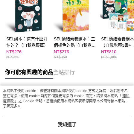
SEL繪本：這有什麼好
SEL情緒素養繪本：三
SEL情緒素養繪
怕的？（自我覺察篇）
個橘色的點（自我覺察
（自我覺察3書+
篇）｜金繪大獎
情緒小日記」活
NT$276
NT$276
NT$810
NT$350
NT$350
NT$1,080
冊）｜金繪大獎
你可能有興趣的商品
全站排行
本網站中使用 cookie，欲查詢有關本網站使用 cookie 方式之詳情，及若您不希
熱門標籤
望在電腦上使用 cookie 時應如何變更電腦的 cookie 設定，請參閱本網站「
隱私
權條款
」之 Cookie 聲明。您繼續使用本網站即表示您同意本公司得按本網站使
用條款之 Cookie 聲明使用 cookie。
了解更多 >
我知道了