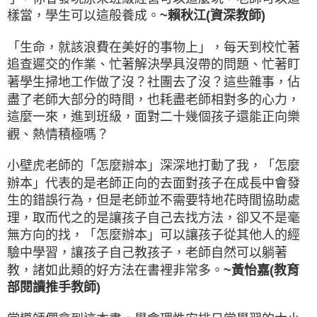
樣當，學生可以這般養成。
~賴秋江(資深教師)
「生命，就該浪費在美好的事物上」，每天到校忙著
追查遲交的作業、忙著解決學具沒帶的問題、忙著盯
著學生掃地工作做了沒？社團去了沒？這些雜事，佔
盡了老師大部分的時間，也耗盡老師相對多的心力，
這麼一來，進到班級，面對二十幾個孩子還能正向樂
觀、熱情積極嗎？
小壁虎老師的「怎麼辦本」深深地打動了我，「怎麼
辦本」代表的是老師正向的去面對孩子在成長中會發
生的錯誤行為，但是老師並不需要特地花時間協助處
理，取而代之的是讓孩子自己去找方法，卻又不是毫
無方向的找，「怎麼辦本」可以讓孩子從其他人的經
驗中學習，讓孩子自己教孩子，老師自然可以躺著
教，諸如此類的好方法在書裡非常多。
~黃怡嘉(教育
部閱讀推手教師)