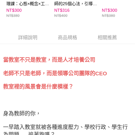
理課：心態×概念×工
師的25個心法，引導孩
具，打造恆毅力的人生
子邁向獨立
NT$300
NT$316
NT$300
NT$380
NT$400
NT$380
複利心法
詳細說明
商品規格
相關推薦
當教室不只是教室，而是人才培養公司
老師不只是老師，而是領導公司團隊的CEO
教室裡的風景會是什麼模樣？
身為教師的你，
一早踏入教室就被各種進度壓力、學校行政、學生行
為問題......追著跑嗎？