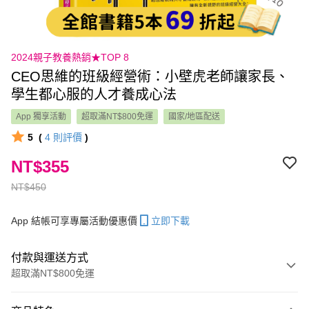
2024親子教養熱銷★TOP 8
CEO思維的班級經營術：小壁虎老師讓家長、
學生都心服的人才養成心法
App 獨享活動
超取滿NT$800免運
國家/地區配送
5
(
4
則評價
)
NT$355
NT$450
App 結帳可享專屬活動優惠價
立即下載
付款與運送方式
超取滿NT$800免運
付款方式