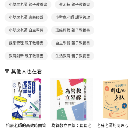
ATM／網路銀行／等多元方式進行付款，方視為交易完成。
國內宅配/郵寄 (不適用離島、海外及郵局i郵箱)
1.本服務係由「台灣大哥大股份有限公司」（以下簡稱本公司）所提供，讓
小壁虎老師 親子教養書
蔡孟耘 親子教養書
※ 請注意：結帳手續完成當下不需立刻繳費，但若您需要取消訂單，請聯絡
用戶於交易時，得透過本服務購買商品或服務，並由商店將買賣／分期付款
每筆NT$70，滿NT$800(含以上)免運費
購買商品的店家。未經商家同意取消之訂單仍視為有效，需透過AFTEE先享
買賣價金債權讓與本公司後，依約使用本公司帳單繳交帳款。
後付繳納相關費用。
小壁虎老師 班級經營
小壁虎老師 課堂管理
2.基於同意付款使用「大哥付你分期」之契約關係目的，商店將以您的個人
離島宅配（澎湖、金門、馬祖、小琉球；不適用於郵局i郵箱）
※ 交易是否成功請以「AFTEE先享後付 」之結帳頁面顯示為準，若有關於
資料（包含姓名、電話或地址）提供予台灣大哥大進項蒐集、處理及利用，
是否繳費成功／繳費後需取消欲退款等相關疑問，請聯繫「AFTEE先享後付
每筆NT$200
由本公司與您本人進行分期帳單所需資料之確認、核對及更正。
小壁虎老師 自主學習
班級經營 親子教養書
客戶支援中心」
https://netprotections.freshdesk.com/support/home
3.完整用戶服務條款，請詳閱以下連結：
https://oppay.tw/userRule
海外包裹航空運送
查看運費
【注意事項】
課堂管理 親子教養書
自主學習 親子教養書
１．透過由恩沛科技股份有限公司提供之「AFTEE先享後付」服務完成之交
易，需依本服務之必要範圍內提供個人資料，並將交易相關給付款項請求債
教育創新 親子教養書
生活教育 親子教養書
權轉讓予恩沛科技股份有限公司。
２．關於個人資料處理事宜，請瀏覽以下網址：
https://aftee.tw/terms/#terms3
🔻 其他人也在看
３．未成年的使用者請事先徵得法定代理人或監護人之同意方可使用
「AFTEE先享後付」，若未經同意申辦者引起之損失，本公司不負相關責
任。
４．使用「AFTEE先享後付」時，將依據個別帳號之用戶狀況，依本公司即
時審查核予不同之上限額度；若仍有額度不足之情形，本公司將視審查結果
請求用戶進行身份認證。
５．嚴禁一人註冊多個帳號或使用他人資訊註冊。若發現惡意使用之情形，
恩沛科技股份有限公司將有權停止該用戶之使用額度並採取法律行動。
怡辰老師的高效時間管
為管教立界線：翩翩老
老蘇老師的同理