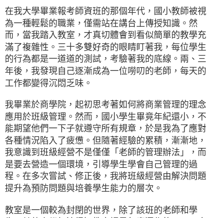
在我大學畢業報考師資班的那個年代，國小教師被視
為一種輕鬆的職業，僅需站在講台上傳授知識。然
而，當我踏入教室，才真切體會到看似簡單的教學充
滿了複雜性。三十多雙好奇的眼睛盯著我，每位學生
的行為都是一道道的測試，考驗著我的底線。兩、三
年後，我發現自己逐漸成為一位嘮叨的老師，每天的
工作都變得沉悶乏味。
我畢業於商學院，起初思考著如何將商業管理的理念
應用於班級管理。然而，國小學生畢竟年紀還小，不
能期望他們一下子就遵守所有規章，於是我為了應對
各種情況陷入了疲憊。但隨著經驗的累積，漸漸地，
我意識到班級經營不是僅僅「老師的管理辦法」，而
是要去營造一個環境，引導學生學會自己管理的過
程。在多次嘗試、修正後，我將班級經營由解決問題
提升為預防問題與培養學生能力的層次。
教室是一個較為封閉的世界，除了該班的老師和學