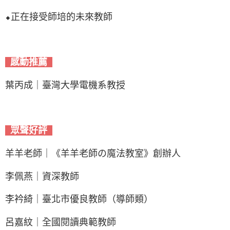
⬥正在接受師培的未來教師
感動推薦
葉丙成｜臺灣大學電機系教授
眾聲好評
羊羊老師｜《羊羊老師の魔法教室》創辦人
李佩燕｜資深教師
李衿綺｜臺北市優良教師（導師類）
呂嘉紋｜全國閱讀典範教師