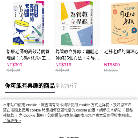
怡辰老師的高效時間管
為管教立界線：翩翩老
老蘇老師的同理
理課：心態×概念×工
師的25個心法，引導孩
具，打造恆毅力的人生
子邁向獨立
NT$300
NT$316
NT$300
NT$380
NT$400
NT$380
複利心法
你可能有興趣的商品
全站排行
本網站中使用 cookie，欲查詢有關本網站使用 cookie 方式之詳情，及若您不希
熱門標籤
望在電腦上使用 cookie 時應如何變更電腦的 cookie 設定，請參閱本網站「
隱私
權條款
」之 Cookie 聲明。您繼續使用本網站即表示您同意本公司得按本網站使
用條款之 Cookie 聲明使用 cookie。
了解更多 >