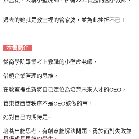
蔡孟耘，人稱小壁虎師，擁有22年資歷的國小教師，
過去的她就是教室裡的管家婆，並為此挫折不已！
本書簡介
從商學院畢業考上教職的小壁虎老師，
借鏡企業管理的思維，
在教室裡重新將自己定位為培育未來人才的CEO，
管東管西管秩序不是CEO該做的事，
她對自己的期待是--
培養出能思考、有創意能解決問題、勇於面對失敗並
具備成長思維的學生。