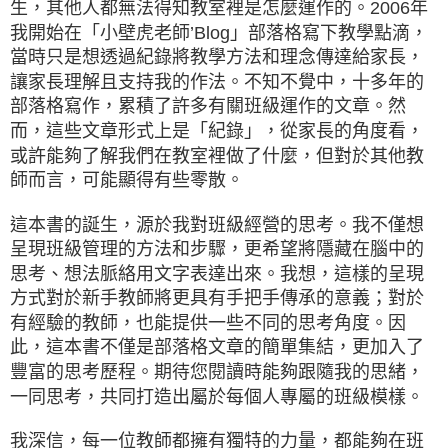
生，其他人都無法得知教室裡是怎麼運作的。2006年
我開始在「小壁虎老師’Blog」部落格寫下教學點滴，
當時只是想透過紀錄將教學方法和理念傳達給家長，
讓家長理解且支持我的作法。不知不覺中，十多年的
部落格寫作，累積了許多有關班級運作的文章。然
而，這些文章形式上是「紀錄」，從家長的角度看，
或許能夠了解我們在教室裡做了什麼，但對於其他教
師而言，可能顯得有些零散。
這本書的誕生，源於我對班級經營的思考。我不僅想
呈現班級管理的方法和步驟，更希望將隱藏在腦中的
思考、想法脈絡用文字表達出來。我想，這樣的呈現
方式對於新手教師將更具有手把手傳承的意義；對於
有經驗的教師，也能提供一些不同的思考角度。因
此，這本書不僅是部落格文章的簡單集結，更加入了
豐富的思考歷程。期待您閱讀時能夠跟隨我的思緒，
一同思考，共同打造出屬於每個人專屬的班級模樣。
我深信，每一位教師都擁有獨特的力量，都能夠在班