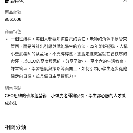
商品特色
信用卡一次付款
商品編號
LINE Pay
9561008
Apple Pay
商品特色
大哥付你分期
一個班級裡，每個人都要知道自己的責任，老師的角色不是管東
相關說明
管西，而是設計出引導與賦能學生的方法，22年帶班經驗、人稱
【大哥付你分期使用說明】
小壁虎老師的蔡孟耘，不靠碎碎念，擺脫走進教室就在管秩序的
AFTEE先享後付
1.本服務由台灣大哥大提供，台灣大哥大用戶可立即使用無須另外申請。
命運，以CEO的高度與思維，分享了從小一至小六的生活教育、
2.付款方式選擇「大哥付你分期」，訂單成立後會自動跳轉到大哥付的交易
相關說明
流程，驗證手機門號後，選擇欲分期的期數、繳款截止日，確認付款後即完
課堂管理、學習態度與策略等面向上，如何引領小學生逐步從他
【關於「AFTEE先享後付」】
成交易。
ATM付款
AFTEE先享後付是「在收到商品之後才付款」的支付方式。 讓您購物簡單
律走向自律，並具備自主學習能力。
3.實際核准額度、可分期數及費用金額請依後續交易確認頁面所載為準。
便利好安心！
4.訂單成立30分鐘內，如未前往確認交易或遇審核未通過，訂單將自動取
１．簡單：不需註冊會員、不需綁卡、不需儲值。
銷售重點
運送方式
消。如遇「轉專審核」未通過狀況，表示未達大哥付你分期系統評分，恕無
２．便利：只要手機號碼，簡訊認證，即可結帳。
法說明評估內容。
CEO思維的班級經營術：小壁虎老師讓家長、學生都心服的人才養
３．安心：先確認商品／服務後，再付款。
付款後全家取貨
【繳款方式說明】
成心法
1.分期款項不併入電信帳單，「大哥付你分期」於每月結算日後寄送繳費提
每筆NT$70，滿NT$800(含以上)免運費
【「AFTEE先享後付」結帳流程】
醒簡訊。
１．於結帳方式選擇「AFTEE先享後付」後，將跳轉至「AFTEE先享後付」
2.透過簡訊連結打開帳單後，可選擇「超商條碼／台灣大直營門市／銀行轉
付款後7-11取貨
結帳頁面，進行簡訊認證並確認金額後，即可完成結帳。
帳／街口支付／iPASS MONEY」等通路繳費。
２．訂單成立數日內，您將收到繳費通知簡訊。
每筆NT$70，滿NT$800(含以上)免運費
相關分類
３．收到繳費通知簡訊後14天內，點擊此簡訊中的連結，可透過四大超商／
【注意事項】