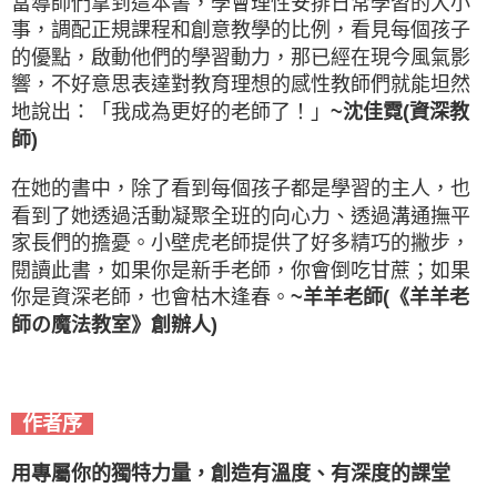
當導師們拿到這本書，學會理性安排日常學習的大小
事，調配正規課程和創意教學的比例，看見每個孩子
的優點，啟動他們的學習動力，那已經在現今風氣影
響，不好意思表達對教育理想的感性教師們就能坦然
地說出：「我成為更好的老師了！」
~沈佳霓(資深教
師)
在她的書中，除了看到每個孩子都是學習的主人，也
看到了她透過活動凝聚全班的向心力、透過溝通撫平
家長們的擔憂。小壁虎老師提供了好多精巧的撇步，
閱讀此書，如果你是新手老師，你會倒吃甘蔗；如果
你是資深老師，也會枯木逢春。
~羊羊老師(《羊羊老
師の魔法教室》創辦人)
作者序
用專屬你的獨特力量，創造有溫度、有深度的課堂