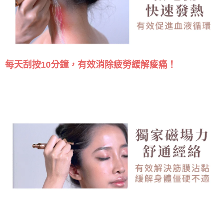
每天刮按10分鐘，有效消除疲勞緩解痠痛！