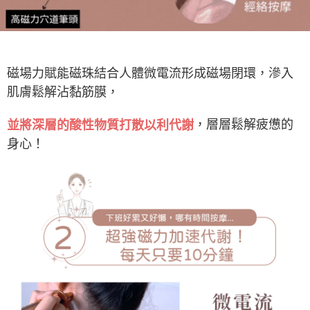
磁場力賦能磁珠結合人體微電流形成磁場閉環，滲入
肌膚鬆解沾黏筋膜，
，層層鬆解疲憊的
並將深層的酸性物質打散以利代謝
身心！