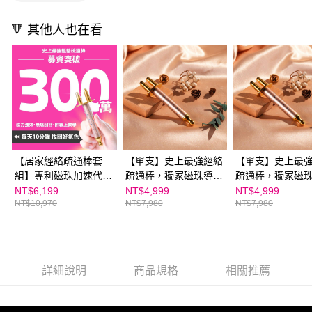
１．透過由恩沛科技股份有限公司提供之「AFTEE先享後付」服務完成之交
易，需依本服務之必要範圍內提供個人資料，並將交易相關給付款項請求債
🔻 其他人也在看
權轉讓予恩沛科技股份有限公司。
２．關於個人資料處理事宜，請瀏覽以下網址：
https://aftee.tw/terms/#terms3
３．未成年的使用者請事先徵得法定代理人或監護人之同意方可使用
「AFTEE先享後付」，若未經同意申辦者引起之損失，本公司不負相關責
任。
４．使用「AFTEE先享後付」時，將依據個別帳號之用戶狀況，依本公司即
時審查核予不同之上限額度；若仍有額度不足之情形，本公司將視審查結果
請求用戶進行身份認證。
５．嚴禁一人註冊多個帳號或使用他人資訊註冊。若發現惡意使用之情形，
恩沛科技股份有限公司將有權停止該用戶之使用額度並採取法律行動。
【居家經絡疏通棒套
【單支】史上最強經絡
【單支】史上最
組】專利磁珠加速代
疏通棒，獨家磁珠導熱
疏通棒，獨家磁
謝，鈦合金超輕盈、超
加速代謝，按摩／刮痧
加速代謝，按摩
NT$6,199
NT$4,999
NT$4,999
NT$10,970
NT$7,980
NT$7,980
時尚！內含20堂線上課
輕盈時尚易上手！｜親
輕盈時尚易上手
程+LINE專家即時諮詢
子家庭嚴選館
⚡｜親子家庭嚴選館
詳細說明
商品規格
相關推薦