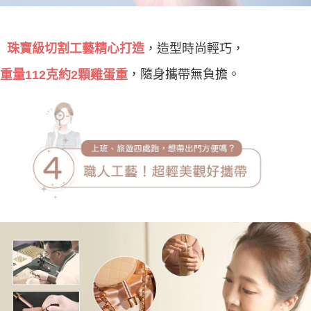
珠寶級切割工藝精心打造
，造型時尚輕巧，
，隨身攜帶無負擔。
重量112克約2顆雞蛋重