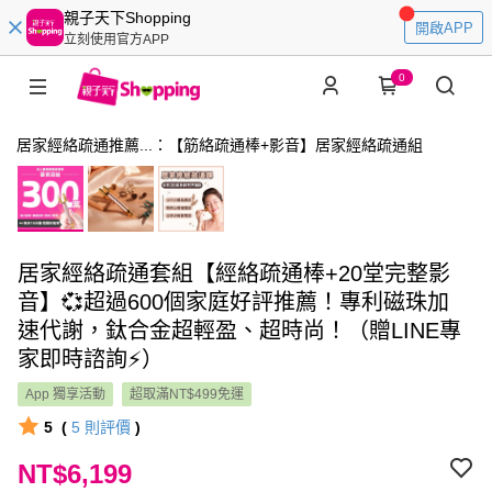
親子天下Shopping
開啟APP
立刻使用官方APP
0
居家經絡疏通推薦...：【筋絡疏通棒+影音】居家經絡疏通組
居家經絡疏通套組【經絡疏通棒+20堂完整影
音】💞超過600個家庭好評推薦！專利磁珠加
速代謝，鈦合金超輕盈、超時尚！（贈LINE專
家即時諮詢⚡）
App 獨享活動
超取滿NT$499免運
5
(
5
則評價
)
NT$6,199