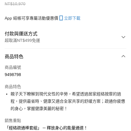
NT$10,970
App 結帳可享專屬活動優惠價
立即下載
付款與運送方式
超取滿NT$499免運
付款方式
商品特色
信用卡一次付款
商品編號
信用卡分期付款
9498798
3 期 0 利率 每期
NT$2,066
21家銀行
商品特色
6 期 0 利率 每期
NT$1,033
21家銀行
合作金庫商業銀行
第一商業銀行
親子天下瞭解到現代女性的辛勞，希望透過居家經絡按摩的過
華南商業銀行
彰化商業銀行
合作金庫商業銀行
第一商業銀行
LINE Pay
程，提供最省時、健康又適合全家共享的舒緩方案；疏通你疲憊
上海商業儲蓄銀行
台北富邦商業銀行
華南商業銀行
彰化商業銀行
國泰世華商業銀行
兆豐國際商業銀行
的身心，掌握健康美麗的秘密！
Apple Pay
上海商業儲蓄銀行
台北富邦商業銀行
臺灣中小企業銀行
台中商業銀行
國泰世華商業銀行
兆豐國際商業銀行
銷售重點
匯豐（台灣）商業銀行
華泰商業銀行
大哥付你分期
臺灣中小企業銀行
台中商業銀行
聯邦商業銀行
遠東國際商業銀行
「經絡疏通棒套組」 ─ 釋放身心的能量通道！
相關說明
匯豐（台灣）商業銀行
華泰商業銀行