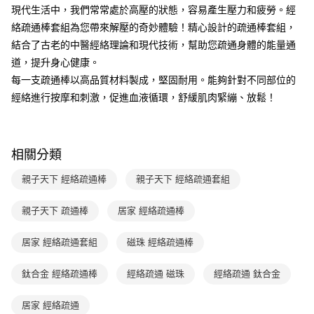
元大商業銀行
永豐商業銀行
現代生活中，我們常常處於高壓的狀態，容易產生壓力和疲勞。經
聯邦商業銀行
遠東國際商業銀行
【大哥付你分期使用說明】
玉山商業銀行
星展（台灣）商業銀行
AFTEE先享後付
1.本服務由台灣大哥大提供，台灣大哥大用戶可立即使用無須另外申請。
元大商業銀行
永豐商業銀行
絡疏通棒套組為您帶來解壓的奇妙體驗！精心設計的疏通棒套組，
台新國際商業銀行
中國信託商業銀行
2.付款方式選擇「大哥付你分期」，訂單成立後會自動跳轉到大哥付的交易
相關說明
玉山商業銀行
星展（台灣）商業銀行
結合了古老的中醫經絡理論和現代技術，幫助您疏通身體的能量通
流程，驗證手機門號後，選擇欲分期的期數、繳款截止日，確認付款後即完
台灣樂天信用卡公司
【關於「AFTEE先享後付」】
台新國際商業銀行
中國信託商業銀行
成交易。
道，提升身心健康。
ATM付款
AFTEE先享後付是「在收到商品之後才付款」的支付方式。 讓您購物簡單
台灣樂天信用卡公司
3.實際核准額度、可分期數及費用金額請依後續交易確認頁面所載為準。
便利好安心！
每一支疏通棒以高品質材料製成，堅固耐用。能夠針對不同部位的
4.訂單成立30分鐘內，如未前往確認交易或遇審核未通過，訂單將自動取
１．簡單：不需註冊會員、不需綁卡、不需儲值。
經絡進行按摩和刺激，促進血液循環，舒緩肌肉緊繃、放鬆！
運送方式
消。如遇「轉專審核」未通過狀況，表示未達大哥付你分期系統評分，恕無
２．便利：只要手機號碼，簡訊認證，即可結帳。
法說明評估內容。
３．安心：先確認商品／服務後，再付款。
付款後全家取貨｜8/8-8/14運費優惠，結帳滿499即享免運。
【繳款方式說明】
1.分期款項不併入電信帳單，「大哥付你分期」於每月結算日後寄送繳費提
每筆NT$70，滿NT$499(含以上)免運費
【「AFTEE先享後付」結帳流程】
醒簡訊。
相關分類
１．於結帳方式選擇「AFTEE先享後付」後，將跳轉至「AFTEE先享後付」
2.透過簡訊連結打開帳單後，可選擇「超商條碼／台灣大直營門市／銀行轉
付款後7-11取貨
結帳頁面，進行簡訊認證並確認金額後，即可完成結帳。
帳／街口支付／iPASS MONEY」等通路繳費。
親子天下 經絡疏通棒
親子天下 經絡疏通套組
２．訂單成立數日內，您將收到繳費通知簡訊。
每筆NT$70，滿NT$800(含以上)免運費
３．收到繳費通知簡訊後14天內，點擊此簡訊中的連結，可透過四大超商／
【注意事項】
ATM／網路銀行／等多元方式進行付款，方視為交易完成。
國內宅配/郵寄 (不適用離島、海外及郵局i郵箱)
親子天下 疏通棒
居家 經絡疏通棒
1.本服務係由「台灣大哥大股份有限公司」（以下簡稱本公司）所提供，讓
※ 請注意：結帳手續完成當下不需立刻繳費，但若您需要取消訂單，請聯絡
用戶於交易時，得透過本服務購買商品或服務，並由商店將買賣／分期付款
每筆NT$70，滿NT$800(含以上)免運費
購買商品的店家。未經商家同意取消之訂單仍視為有效，需透過AFTEE先享
買賣價金債權讓與本公司後，依約使用本公司帳單繳交帳款。
居家 經絡疏通套組
磁珠 經絡疏通棒
後付繳納相關費用。
2.基於同意付款使用「大哥付你分期」之契約關係目的，商店將以您的個人
離島宅配（澎湖、金門、馬祖、小琉球；不適用於郵局i郵箱）
※ 交易是否成功請以「AFTEE先享後付 」之結帳頁面顯示為準，若有關於
資料（包含姓名、電話或地址）提供予台灣大哥大進項蒐集、處理及利用，
是否繳費成功／繳費後需取消欲退款等相關疑問，請聯繫「AFTEE先享後付
鈦合金 經絡疏通棒
經絡疏通 磁珠
經絡疏通 鈦合金
每筆NT$200
由本公司與您本人進行分期帳單所需資料之確認、核對及更正。
客戶支援中心」
https://netprotections.freshdesk.com/support/home
3.完整用戶服務條款，請詳閱以下連結：
https://oppay.tw/userRule
居家 經絡疏通
【注意事項】