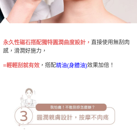
直接使用無刮肉
永久性磁石搭配獨特圓潤曲度設計，
感，滑潤好施力，
，搭配
效果加倍！
=輕輕刮就有效
精油(身體油)