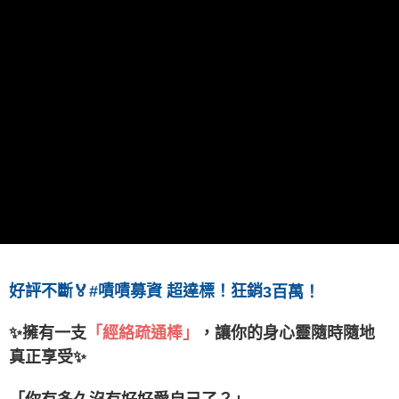
好評不斷🏅#嘖嘖募資 超達標！狂銷
3百萬！
✨擁有一支
「經絡疏通棒」
，讓你的身心靈隨時隨地
真正享受✨