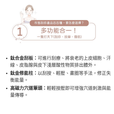
鈦合金刮板：
可進行刮療、將衰老的上皮細胞、汗
線、皮脂腺與皮下淺層酸性物質排出體外。
鈦金修能柱：
以刮按、輕壓、畫圈等手法，修正失
衡能量。
高磁力穴道筆頭：
輕輕按壓即可增強穴道刺激與能
量傳導。