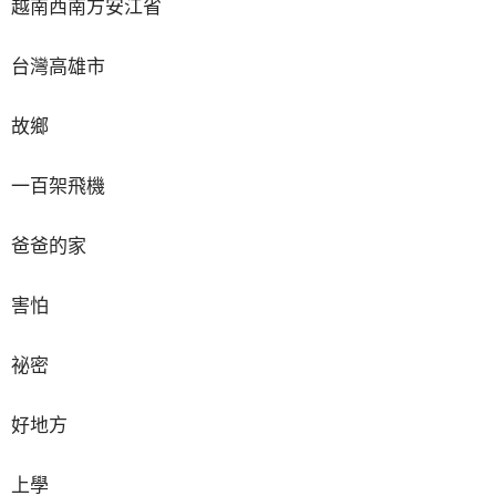
越南西南方安江省
台灣高雄市
故鄉
一百架飛機
爸爸的家
害怕
祕密
好地方
上學