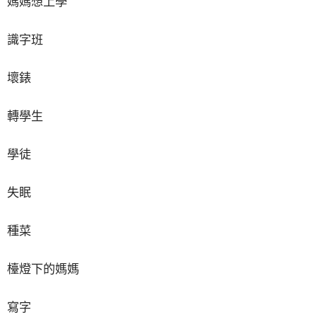
媽媽想上學
識字班
壞錶
轉學生
學徒
失眠
種菜
檯燈下的媽媽
寫字