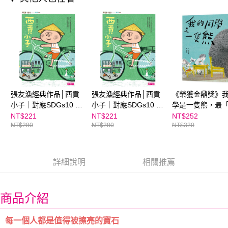
買賣價金債權讓與本公司後，依約使用本公司帳單繳交帳款。
後付繳納相關費用。
2.基於同意付款使用「大哥付你分期」之契約關係目的，商店將以您的個人
離島宅配（澎湖、金門、馬祖、小琉球；不適用於郵局i郵箱）
※ 交易是否成功請以「AFTEE先享後付 」之結帳頁面顯示為準，若有關於
資料（包含姓名、電話或地址）提供予台灣大哥大進項蒐集、處理及利用，
是否繳費成功／繳費後需取消欲退款等相關疑問，請聯繫「AFTEE先享後付
每筆NT$200
由本公司與您本人進行分期帳單所需資料之確認、核對及更正。
客戶支援中心」
https://netprotections.freshdesk.com/support/home
3.完整用戶服務條款，請詳閱以下連結：
https://oppay.tw/userRule
海外包裹航空運送
查看運費
【注意事項】
１．透過由恩沛科技股份有限公司提供之「AFTEE先享後付」服務完成之交
易，需依本服務之必要範圍內提供個人資料，並將交易相關給付款項請求債
權轉讓予恩沛科技股份有限公司。
２．關於個人資料處理事宜，請瀏覽以下網址：
張友漁經典作品│西貢
張友漁經典作品│西貢
《榮獲金鼎獎》
https://aftee.tw/terms/#terms3
小子｜對應SDGs10 減
小子｜對應SDGs10 減
學是一隻熊，最
３．未成年的使用者請事先徵得法定代理人或監護人之同意方可使用
少不平等
少不平等★ 班書推薦
心」的生態教育
NT$221
NT$221
NT$252
「AFTEE先享後付」，若未經同意申辦者引起之損失，本公司不負相關責
NT$280
NT$280
NT$320
張友漁經典作品
任。
４．使用「AFTEE先享後付」時，將依據個別帳號之用戶狀況，依本公司即
SDG15 陸域生命
時審查核予不同之上限額度；若仍有額度不足之情形，本公司將視審查結果
請求用戶進行身份認證。
詳細說明
相關推薦
５．嚴禁一人註冊多個帳號或使用他人資訊註冊。若發現惡意使用之情形，
恩沛科技股份有限公司將有權停止該用戶之使用額度並採取法律行動。
商品介紹
每一個人都是值得被擦亮的寶石