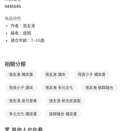
LINE Pay
9495595
Apple Pay
商品特色
大哥付你分期
作者：張友漁
相關說明
繪者：達姆
【大哥付你分期使用說明】
適合年齡：7~15歲
AFTEE先享後付
1.本服務由台灣大哥大提供，台灣大哥大用戶可立即使用無須另外申請。
2.付款方式選擇「大哥付你分期」，訂單成立後會自動跳轉到大哥付的交易
相關說明
流程，驗證手機門號後，選擇欲分期的期數、繳款截止日，確認付款後即完
【關於「AFTEE先享後付」】
成交易。
ATM付款
AFTEE先享後付是「在收到商品之後才付款」的支付方式。 讓您購物簡單
相關分類
3.實際核准額度、可分期數及費用金額請依後續交易確認頁面所載為準。
便利好安心！
4.訂單成立30分鐘內，如未前往確認交易或遇審核未通過，訂單將自動取
１．簡單：不需註冊會員、不需綁卡、不需儲值。
張友漁 橋梁書
張友漁 讀本
西貢小子 橋梁書
運送方式
消。如遇「轉專審核」未通過狀況，表示未達大哥付你分期系統評分，恕無
２．便利：只要手機號碼，簡訊認證，即可結帳。
法說明評估內容。
３．安心：先確認商品／服務後，再付款。
付款後全家取貨
【繳款方式說明】
西貢小子 讀本
張友漁 多元文化
張友漁 族群融合
1.分期款項不併入電信帳單，「大哥付你分期」於每月結算日後寄送繳費提
每筆NT$70，滿NT$800(含以上)免運費
【「AFTEE先享後付」結帳流程】
醒簡訊。
１．於結帳方式選擇「AFTEE先享後付」後，將跳轉至「AFTEE先享後付」
張友漁 身分差異
張友漁 新住民家庭
2.透過簡訊連結打開帳單後，可選擇「超商條碼／台灣大直營門市／銀行轉
付款後7-11取貨
結帳頁面，進行簡訊認證並確認金額後，即可完成結帳。
帳／街口支付／iPASS MONEY」等通路繳費。
２．訂單成立數日內，您將收到繳費通知簡訊。
每筆NT$70，滿NT$800(含以上)免運費
多元文化 橋梁書
族群融合 橋梁書
３．收到繳費通知簡訊後14天內，點擊此簡訊中的連結，可透過四大超商／
【注意事項】
ATM／網路銀行／等多元方式進行付款，方視為交易完成。
國內宅配/郵寄 (不適用離島、海外及郵局i郵箱)
1.本服務係由「台灣大哥大股份有限公司」（以下簡稱本公司）所提供，讓
※ 請注意：結帳手續完成當下不需立刻繳費，但若您需要取消訂單，請聯絡
用戶於交易時，得透過本服務購買商品或服務，並由商店將買賣／分期付款
🔻 其他人也在看
每筆NT$70，滿NT$800(含以上)免運費
購買商品的店家。未經商家同意取消之訂單仍視為有效，需透過AFTEE先享