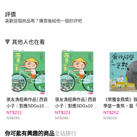
評價
喜歡這個商品嗎？購買後給他一個好評吧
🔻 其他人也在看
張友漁經典作品│西貢
張友漁經典作品│西貢
《榮獲金鼎獎》
小子｜對應SDGs10 減
小子｜對應SDGs10 減
學是一隻熊，最
少不平等
少不平等★ 班書推薦
心」的生態教育
NT$221
NT$221
NT$252
NT$280
NT$280
NT$320
張友漁經典作品
SDG15 陸域生命
你可能有興趣的商品
全站排行