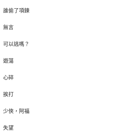
誰偷了項鍊
無言
可以逃嗎？
遊蕩
心碎
挨打
少俠，阿福
失望