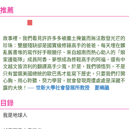
推薦
各界好評
故事裡，我們看見許許多多被塵土掩蓋而無法散發光芒的
珍珠：雙腿殘缺卻是國寶級修錶高手的爸爸、每天埋在髒
亂舊書堆的寫作好手眼鏡仔、來自越南而熱心助人的「娘
家護衛隊」成員阿香、夢想成為修鞋高手的阿福，還有中
文越文皆流利的翻譯高手少寬。於是，我們領悟到，不是
只有當選美國總統的歐巴馬才能寫下歷史，只要我們打開
心胸、用心聆聽、努力學習，就會發現周遭處處是深藏不
露的大俠！
─
─
世新大學社會發展所教授 夏曉鵑
目錄
我是地球人