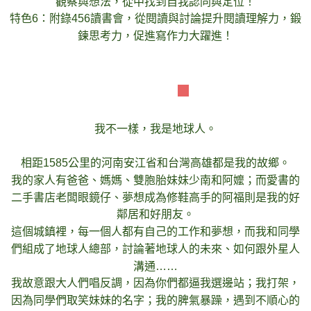
觀察與想法，從中找到自我認同與定位！
特色6：附錄456讀書會，從閱讀與討論提升閱讀理解力，鍛
鍊思考力，促進寫作力大躍進！
故事簡介
我不一樣，我是地球人。
相距1585公里的河南安江省和台灣高雄都是我的故鄉。
我的家人有爸爸、媽媽、雙胞胎妹妹少南和阿嬤；而愛書的
二手書店老闆眼鏡仔、夢想成為修鞋高手的阿福則是我的好
鄰居和好朋友。
這個城鎮裡，每一個人都有自己的工作和夢想，而我和同學
們組成了地球人總部，討論著地球人的未來、如何跟外星人
溝通……
我故意跟大人們唱反調，因為你們都逼我選邊站；我打架，
因為同學們取笑妹妹的名字；我的脾氣暴躁，遇到不順心的