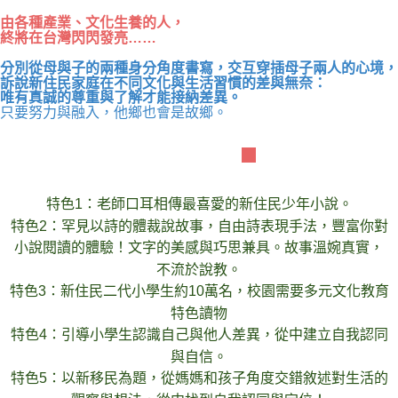
由各種產業、文化生養的人，
終將在台灣閃閃發亮……
分別從母與子的兩種身分角度書寫，交互穿插母子兩人的心境，
訴說新住民家庭在不同文化與生活習慣的差與無奈：
唯有真誠的尊重與了解才能接納差異。
只要努力與融入，他鄉也會是故鄉。
本書六大特色
特色1：老師口耳相傳最喜愛的新住民少年小說。
特色2：罕見以詩的體裁說故事，自由詩表現手法，豐富你對
小說閱讀的體驗！文字的美感與巧思兼具。故事溫婉真實，
不流於說教。
特色3：新住民二代小學生約10萬名，校園需要多元文化教育
特色讀物
特色4：引導小學生認識自己與他人差異，從中建立自我認同
與自信。
特色5：以新移民為題，從媽媽和孩子角度交錯敘述對生活的