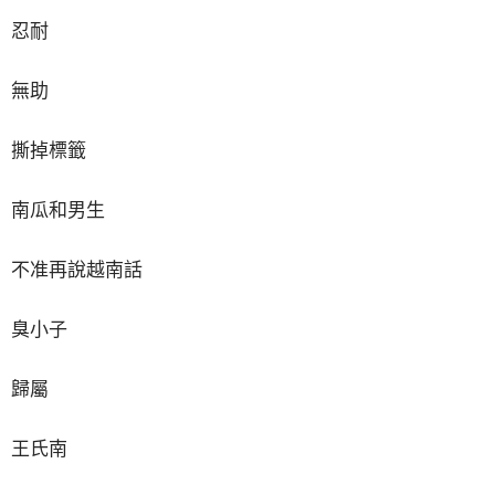
忍耐
無助
撕掉標籤
南瓜和男生
不准再說越南話
臭小子
歸屬
王氏南