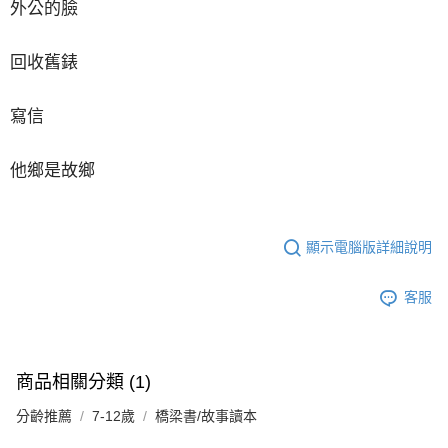
外公的臉
回收舊錶
寫信
他鄉是故鄉
顯示電腦版詳細說明
客服
商品相關分類 (1)
分齡推薦
7-12歲
橋梁書/故事讀本