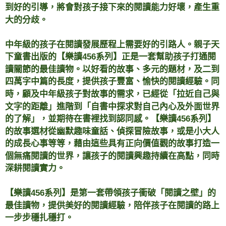
到好的引導，將會對孩子接下來的閱讀能力好壞，產生重
大的分歧。
中年級的孩子在閱讀發展歷程上需要好的引路人。親子天
下童書出版的【樂讀456系列】正是一套幫助孩子打通閱
讀關節的最佳讀物。以好看的故事、多元的題材，及二到
四萬字中篇的長度，提供孩子豐富、愉快的閱讀經驗。同
時，顧及中年級孩子對故事的需求，已經從「拉近自己與
文字的距離」進階到「自書中探求對自己內心及外面世界
的了解」，並期待在書裡找到認同感。【樂讀456系列】
的故事選材從幽默趣味童話、偵探冒險故事，或是小大人
的成長心事等等，藉由這些具有正向價值觀的故事打造一
個無痛閱讀的世界，讓孩子的閱讀興趣持續在高點，同時
深耕閱讀實力。
【樂讀456系列】是第一套帶領孩子衝破「閱讀之壁」的
最佳讀物，提供美好的閱讀經驗，陪伴孩子在閱讀的路上
一步步穩扎穩打。