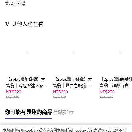
看起來不錯
🔻 其他人也在看
【2plus灣加遊戲】大
【2plus灣加遊戲】大
【2plus灣加遊戲
富翁｜背包客達人系
富翁｜世界之旅(新超
富翁｜超級百貨
列-台灣走透透
萌)
NT$220
NT$250
NT$250
NT$320
NT$350
NT$350
你可能有興趣的商品
全站排行
本網站中使用 cookie，欲查詢有關本網站使用 cookie 方式之詳情，及若您不希