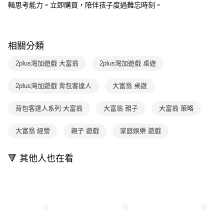
１．於結帳方式選擇「AFTEE先享後付」後，將跳轉至「AFTEE先享後付」
輯思考能力。立即購買，陪伴孩子度過難忘時刻。
2.透過簡訊連結打開帳單後，可選擇「超商條碼／台灣大直營門市／銀行轉
付款後7-11取貨
結帳頁面，進行簡訊認證並確認金額後，即可完成結帳。
帳／街口支付／iPASS MONEY」等通路繳費。
２．訂單成立數日內，您將收到繳費通知簡訊。
每筆NT$70，滿NT$800(含以上)免運費
３．收到繳費通知簡訊後14天內，點擊此簡訊中的連結，可透過四大超商／
【注意事項】
ATM／網路銀行／等多元方式進行付款，方視為交易完成。
國內宅配/郵寄 (不適用離島、海外及郵局i郵箱)
相關分類
1.本服務係由「台灣大哥大股份有限公司」（以下簡稱本公司）所提供，讓
※ 請注意：結帳手續完成當下不需立刻繳費，但若您需要取消訂單，請聯絡
用戶於交易時，得透過本服務購買商品或服務，並由商店將買賣／分期付款
每筆NT$70，滿NT$800(含以上)免運費
購買商品的店家。未經商家同意取消之訂單仍視為有效，需透過AFTEE先享
買賣價金債權讓與本公司後，依約使用本公司帳單繳交帳款。
2plus灣加遊戲 大富翁
2plus灣加遊戲 桌遊
後付繳納相關費用。
2.基於同意付款使用「大哥付你分期」之契約關係目的，商店將以您的個人
離島宅配（澎湖、金門、馬祖、小琉球；不適用於郵局i郵箱）
※ 交易是否成功請以「AFTEE先享後付 」之結帳頁面顯示為準，若有關於
資料（包含姓名、電話或地址）提供予台灣大哥大進項蒐集、處理及利用，
是否繳費成功／繳費後需取消欲退款等相關疑問，請聯繫「AFTEE先享後付
2plus灣加遊戲 背包客達人
大富翁 桌遊
每筆NT$200
由本公司與您本人進行分期帳單所需資料之確認、核對及更正。
客戶支援中心」
https://netprotections.freshdesk.com/support/home
3.完整用戶服務條款，請詳閱以下連結：
https://oppay.tw/userRule
背包客達人系列 大富翁
大富翁 親子
大富翁 策略
【注意事項】
１．透過由恩沛科技股份有限公司提供之「AFTEE先享後付」服務完成之交
易，需依本服務之必要範圍內提供個人資料，並將交易相關給付款項請求債
大富翁 經營
親子 遊戲
家庭娛樂 遊戲
權轉讓予恩沛科技股份有限公司。
２．關於個人資料處理事宜，請瀏覽以下網址：
https://aftee.tw/terms/#terms3
🔻 其他人也在看
３．未成年的使用者請事先徵得法定代理人或監護人之同意方可使用
「AFTEE先享後付」，若未經同意申辦者引起之損失，本公司不負相關責
任。
４．使用「AFTEE先享後付」時，將依據個別帳號之用戶狀況，依本公司即
時審查核予不同之上限額度；若仍有額度不足之情形，本公司將視審查結果
請求用戶進行身份認證。
５．嚴禁一人註冊多個帳號或使用他人資訊註冊。若發現惡意使用之情形，