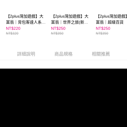
恩沛科技股份有限公司將有權停止該用戶之使用額度並採取法律行動。
【2plus灣加遊戲】大
【2plus灣加遊戲】大
【2plus灣加遊戲
富翁｜背包客達人系
富翁｜世界之旅(新超
富翁｜超級百貨
列-台灣走透透
萌)
NT$220
NT$250
NT$250
NT$320
NT$350
NT$350
詳細說明
商品規格
相關推薦