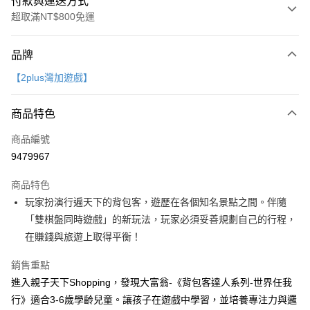
付款與運送方式
超取滿NT$800免運
付款方式
品牌
信用卡一次付款
【2plus灣加遊戲】
LINE Pay
商品特色
Apple Pay
商品編號
大哥付你分期
9479967
相關說明
【大哥付你分期使用說明】
AFTEE先享後付
商品特色
1.本服務由台灣大哥大提供，台灣大哥大用戶可立即使用無須另外申請。
2.付款方式選擇「大哥付你分期」，訂單成立後會自動跳轉到大哥付的交易
相關說明
玩家扮演行遍天下的背包客，遊歷在各個知名景點之間。伴隨
流程，驗證手機門號後，選擇欲分期的期數、繳款截止日，確認付款後即完
【關於「AFTEE先享後付」】
「雙棋盤同時遊戲」的新玩法，玩家必須妥善規劃自己的行程，
成交易。
ATM付款
AFTEE先享後付是「在收到商品之後才付款」的支付方式。 讓您購物簡單
3.實際核准額度、可分期數及費用金額請依後續交易確認頁面所載為準。
在賺錢與旅遊上取得平衡！
便利好安心！
4.訂單成立30分鐘內，如未前往確認交易或遇審核未通過，訂單將自動取
１．簡單：不需註冊會員、不需綁卡、不需儲值。
運送方式
消。如遇「轉專審核」未通過狀況，表示未達大哥付你分期系統評分，恕無
銷售重點
２．便利：只要手機號碼，簡訊認證，即可結帳。
法說明評估內容。
３．安心：先確認商品／服務後，再付款。
付款後全家取貨
進入親子天下Shopping，發現大富翁-《背包客達人系列-世界任我
【繳款方式說明】
1.分期款項不併入電信帳單，「大哥付你分期」於每月結算日後寄送繳費提
行》適合3-6歲學齡兒童。讓孩子在遊戲中學習，並培養專注力與邏
每筆NT$70，滿NT$800(含以上)免運費
【「AFTEE先享後付」結帳流程】
醒簡訊。