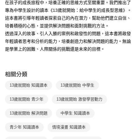
２．訂單成立數日內，您將收到繳費通知簡訊。
在孩子的成長旅程中，培養正確的思維方式至關重要。我們推出了
每筆NT$70，滿NT$800(含以上)免運費
３．收到繳費通知簡訊後14天內，點擊此簡訊中的連結，可透過四大超商／
【注意事項】
專為中學生設計的讀本《13歲就開始：給中學生的成長型思維》。
ATM／網路銀行／等多元方式進行付款，方視為交易完成。
國內宅配/郵寄 (不適用離島、海外及郵局i郵箱)
1.本服務係由「台灣大哥大股份有限公司」（以下簡稱本公司）所提供，讓
※ 請注意：結帳手續完成當下不需立刻繳費，但若您需要取消訂單，請聯絡
這本書將引導年輕讀者探索自己的內在潛力，幫助他們建立自信、
用戶於交易時，得透過本服務購買商品或服務，並由商店將買賣／分期付款
每筆NT$70，滿NT$800(含以上)免運費
購買商品的店家。未經商家同意取消之訂單仍視為有效，需透過AFTEE先享
培養積極的心態，並提供解決問題和面對挑戰的方法。
買賣價金債權讓與本公司後，依約使用本公司帳單繳交帳款。
後付繳納相關費用。
2.基於同意付款使用「大哥付你分期」之契約關係目的，商店將以您的個人
透過深入的故事、引人入勝的案例和啟發性的問題，這本書將啟發
離島宅配（澎湖、金門、馬祖、小琉球；不適用於郵局i郵箱）
※ 交易是否成功請以「AFTEE先享後付 」之結帳頁面顯示為準，若有關於
資料（包含姓名、電話或地址）提供予台灣大哥大進項蒐集、處理及利用，
是否繳費成功／繳費後需取消欲退款等相關疑問，請聯繫「AFTEE先享後付
年輕讀者思考和分析的能力，培養創造力和解決問題的能力。無論
每筆NT$200
由本公司與您本人進行分期帳單所需資料之確認、核對及更正。
客戶支援中心」
https://netprotections.freshdesk.com/support/home
3.完整用戶服務條款，請詳閱以下連結：
https://oppay.tw/userRule
是學業上的困難、人際關係的挑戰還是未來的目標。
海外包裹航空運送
查看運費
【注意事項】
１．透過由恩沛科技股份有限公司提供之「AFTEE先享後付」服務完成之交
易，需依本服務之必要範圍內提供個人資料，並將交易相關給付款項請求債
權轉讓予恩沛科技股份有限公司。
相關分類
２．關於個人資料處理事宜，請瀏覽以下網址：
https://aftee.tw/terms/#terms3
13歲就開始 知識讀本
13歲就開始 中學生
３．未成年的使用者請事先徵得法定代理人或監護人之同意方可使用
「AFTEE先享後付」，若未經同意申辦者引起之損失，本公司不負相關責
13歲就開始 青少年
13歲就開始 激發學習動力
任。
４．使用「AFTEE先享後付」時，將依據個別帳號之用戶狀況，依本公司即
時審查核予不同之上限額度；若仍有額度不足之情形，本公司將視審查結果
13歲就開始 解決問題
中學生 知識讀本
請求用戶進行身份認證。
５．嚴禁一人註冊多個帳號或使用他人資訊註冊。若發現惡意使用之情形，
青少年 知識讀本
情境漫畫 知識讀本
恩沛科技股份有限公司將有權停止該用戶之使用額度並採取法律行動。