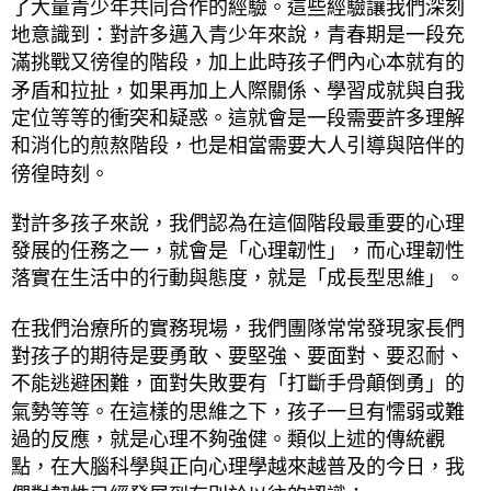
了大量青少年共同合作的經驗。這些經驗讓我們深刻
地意識到：對許多邁入青少年來說，青春期是一段充
滿挑戰又徬徨的階段，加上此時孩子們內心本就有的
矛盾和拉扯，如果再加上人際關係、學習成就與自我
定位等等的衝突和疑惑。這就會是一段需要許多理解
和消化的煎熬階段，也是相當需要大人引導與陪伴的
徬徨時刻。
對許多孩子來說，我們認為在這個階段最重要的心理
發展的任務之一，就會是「心理韌性」，而心理韌性
落實在生活中的行動與態度，就是「成長型思維」。
在我們治療所的實務現場，我們團隊常常發現家長們
對孩子的期待是要勇敢、要堅強、要面對、要忍耐、
不能逃避困難，面對失敗要有「打斷手骨顛倒勇」的
氣勢等等。在這樣的思維之下，孩子一旦有懦弱或難
過的反應，就是心理不夠強健。類似上述的傳統觀
點，在大腦科學與正向心理學越來越普及的今日，我