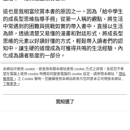
這也是我相當欣賞本書的原因之一。因為「給中學生
的成長型思維指導手冊」從第一人稱的觀點，將生活
中常遇到的困難與挑戰如實的帶入書中，直接以生活
為師，透過清楚又易懂的漫畫和對話形式，將成長型
思維的元素以好讀好懂的方式，輕鬆帶入讀者們的認
知中，讓生硬的道理成為可獲得共鳴的生活經驗，內
化成為讀者態度的一部分。
本書透過漫畫的鮮明形式，把青春期孩子面對挑戰時
本網站中使用 cookie，欲查詢有關本網站使用 cookie 方式之詳情，及若您不希
望在電腦上使用 cookie 時應如何變更電腦的 cookie 設定，請參閱本網站「
隱私
的感受與想法，做了同理的描述，讓孩子們能隨著作
權條款
」之 Cookie 聲明。您繼續使用本網站即表示您同意本公司得按本網站使
者貼近又柔和的步伐，開始慢慢理解自己內心隱微又
用條款之 Cookie 聲明使用 cookie。
了解更多 >
抽象的狀態，透過這樣的理解，建立起對自己覺察的
開始，而這個正是成長型思維重要的元素之一。同
我知道了
時，本書除了同理孩子的心境之外，也在每一個章節
中提出了實用又具備操作性的建議，這不只是知識性
的內容，也提供了體驗、嘗試與累積經驗的機會。對
於成長型思維的心態養成來說，透過經驗的親身實踐