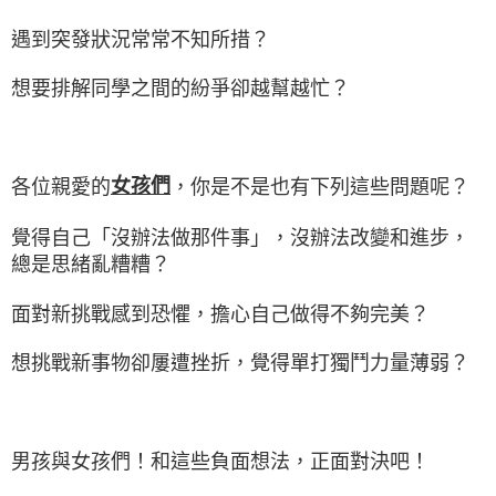
遇到突發狀況常常不知所措？
想要排解同學之間的紛爭卻越幫越忙？
女孩們
各位親愛的
，你是不是也有下列這些問題呢？
覺得自己「沒辦法做那件事」，沒辦法改變和進步，
總是思緒亂糟糟？
面對新挑戰感到恐懼，擔心自己做得不夠完美？
想挑戰新事物卻屢遭挫折，覺得單打獨鬥力量薄弱？
男孩與女孩們！和這些負面想法，正面對決吧！