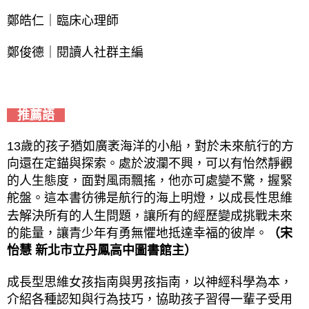
鄭皓仁｜臨床心理師
鄭俊德｜閱讀人社群主編
推薦語
13歲的孩子猶如廣袤海洋的小船，對於未來航行的方
向還在定錨與探索。處於波瀾不興，可以有怡然靜觀
的人生態度，面對風雨飄搖，他亦可處變不驚，握緊
舵盤。這本書彷彿是航行的海上明燈，以成長性思維
去解決所有的人生問題，讓所有的經歷變成挑戰未來
的能量，讓青少年有勇無懼地抵達幸福的彼岸。
（宋
怡慧 新北市立丹鳳高中圖書館主）
成長型思維女孩指南與男孩指南，以神經科學為本，
介紹各種認知與行為技巧，協助孩子習得一輩子受用