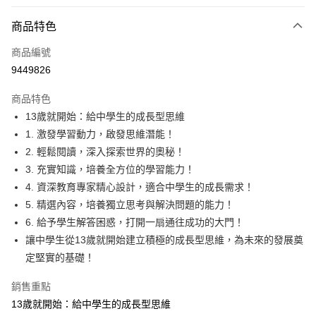
付款方式
商品特色
信用卡一次付款
商品編號
LINE Pay
9449826
Apple Pay
商品特色
大哥付你分期
13歲就開始：給中學生的成長型思維
相關說明
1. 激發學習動力，啟發思維潛能！
【大哥付你分期使用說明】
2. 輕鬆閱讀，深入探索世界的奧秘！
AFTEE先享後付
1.本服務由台灣大哥大提供，台灣大哥大用戶可立即使用無須另外申請。
3. 充實知識，培養全方位的學習能力！
2.付款方式選擇「大哥付你分期」，訂單成立後會自動跳轉到大哥付的交易
相關說明
流程，驗證手機門號後，選擇欲分期的期數、繳款截止日，確認付款後即完
4. 資深教育專家精心設計，適合中學生的成長需求！
【關於「AFTEE先享後付」】
成交易。
ATM付款
AFTEE先享後付是「在收到商品之後才付款」的支付方式。 讓您購物簡單
5. 精選內容，培養獨立思考與解決問題的能力！
3.實際核准額度、可分期數及費用金額請依後續交易確認頁面所載為準。
便利好安心！
6. 給予學生解答困惑，打開一扇通往成功的大門！
4.訂單成立30分鐘內，如未前往確認交易或遇審核未通過，訂單將自動取
１．簡單：不需註冊會員、不需綁卡、不需儲值。
運送方式
消。如遇「轉專審核」未通過狀況，表示未達大哥付你分期系統評分，恕無
讓中學生從13歲就開始建立積極的成長型思維，為未來的發展奠
２．便利：只要手機號碼，簡訊認證，即可結帳。
法說明評估內容。
３．安心：先確認商品／服務後，再付款。
定堅實的基礎！
付款後全家取貨
【繳款方式說明】
1.分期款項不併入電信帳單，「大哥付你分期」於每月結算日後寄送繳費提
每筆NT$70，滿NT$800(含以上)免運費
【「AFTEE先享後付」結帳流程】
銷售重點
醒簡訊。
１．於結帳方式選擇「AFTEE先享後付」後，將跳轉至「AFTEE先享後付」
2.透過簡訊連結打開帳單後，可選擇「超商條碼／台灣大直營門市／銀行轉
付款後7-11取貨
13歲就開始：給中學生的成長型思維
結帳頁面，進行簡訊認證並確認金額後，即可完成結帳。
帳／街口支付／iPASS MONEY」等通路繳費。