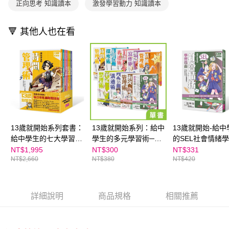
正向思考 知識讀本
激發學習動力 知識讀本
🔻 其他人也在看
13歲就開始系列套書：
13歲就開始系列：給中
13歲就開始-給中
給中學生的七大學習術
學生的多元學習術──
的SEL社會情緒
──學校沒有教的關鍵
學校沒有教的關鍵素養
南：一輩子都要
NT$1,995
NT$300
NT$331
NT$2,660
NT$380
NT$420
素養能力（共7冊）
能力｜系列單書
幸福超能力，現
★SEL情緒教育推薦
學習！
詳細說明
商品規格
相關推薦