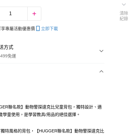
清除
紀錄
帳可享專屬活動優惠價
立即下載
送方式
499免運
次付款
GGER聯名款】動物警探達克比兒童背包，獨特設計、適
12歲學童使用，是學習教具/用品的絕佳選擇。
分期
你分期使用說明】
獨特風格的背包，【HUGGER聯名款】動物警探達克比
享後付
由台灣大哥大提供，台灣大哥大用戶可立即使用無須另外申請。