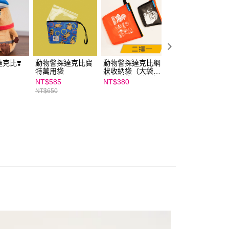
讓予恩沛科技股份有限公司。
個人資料處理事宜，請瀏覽以下網址：
ee.tw/terms/#terms3
年的使用者請事先徵得法定代理人或監護人之同意方可使用
E先享後付」，若未經同意申辦者引起之損失，本公司不負相關責
AFTEE先享後付」時，將依據個別帳號之用戶狀況，依本公司
克比❣️
動物警探達克比寶
動物警探達克比網
動物警探達克比童
核予不同之上限額度；若仍有額度不足之情形，本公司將視審查
特萬用袋
狀收納袋（大袋紅
襪 (2款任選)
用戶進行身份認證。
款、小袋黑款二擇
NT$585
NT$380
NT$162
一人註冊多個帳號或使用他人資訊註冊。若發現惡意使用之情
一）
NT$650
NT$180
科技股份有限公司將有權停止該用戶之使用額度並採取法律行