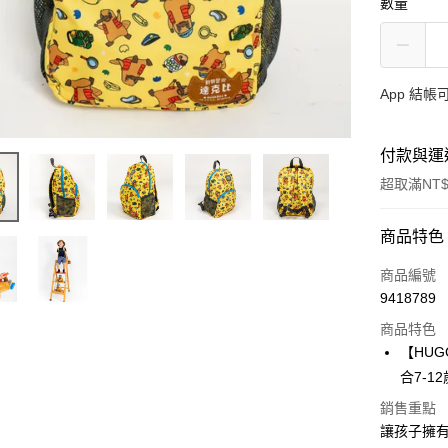
數量
App 結
付款與運
超取滿NT$
付款方式
商品特色
信用卡一
商品編號
9418789
LINE Pay
商品特色
Apple Pay
【HU
合7-
大哥付你
相關說明
銷售重點
【大哥付
讓孩子擁有
AFTEE先
1.本服務