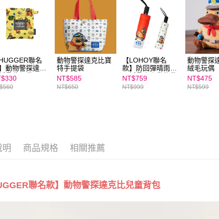
求債權轉
２．關於
https://aft
３．未成
「AFTE
任。
４．使用「
HUGGER聯名
動物警探達克比寶
【LOHOY聯名
動物警探達
即時審查
】動物警探達克
特手提袋
款】防回彈晴雨雙
絨毛玩偶
結果請求
折疊收納袋
用折疊傘｜動物警
$330
NT$585
NT$759
NT$475
５．嚴禁
探-達克比系列
$560
NT$650
NT$999
NT$599
形，恩沛
動。
說明
商品規格
相關推薦
UGGER聯名款】動物警探達克比兒童背包