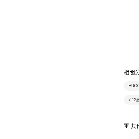
相關
HUG
7-1
🔻 