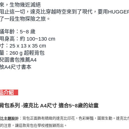
來，生物幾近滅絕
阻止這一切，達克比穿越時空來到了現代，要用HUGGE
了一段生物探險之旅。
議年齡：5~8 歲
身高：約 100~130 cm
：25 x 13 x 35 cm
量：260 g 超輕背包
兒園書包推薦A4
放A4尺寸書本
品介紹
背包系列 -達克比 A4尺寸 適合5~8歲的幼童
：背包正面飾有精緻的達克比印花，色彩鮮豔，圖案生動。達克比
克比主題設計
們的注意，讓這款背包在學校裡脫穎而出。