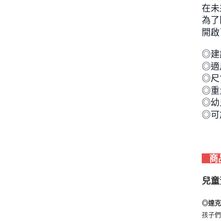
在未
為了
開啟
◎建
◎適用
◎尺寸
◎重
◎幼
◎可
商
兒童
◎達
孩子