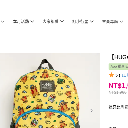
本月活動
大家都看
訂小行星
會員專屬
【HU
App 獨享
5 (
11
NT$1,
NT$1,960
達克比周