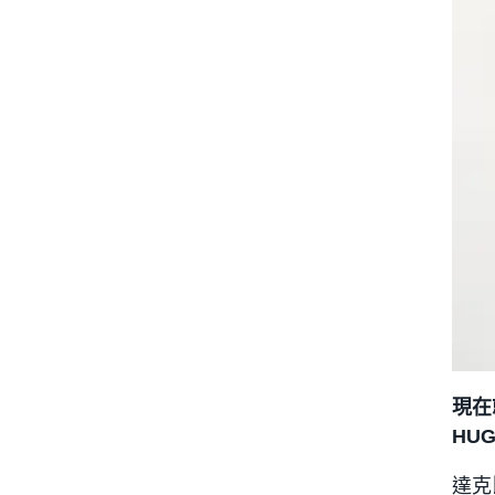
現在
HU
達克