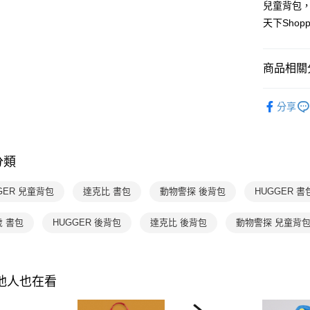
兒童背包，
2.付款方
相關說明
天下Sho
流程，驗
【關於「A
ATM付款
完成交易
AFTEE
3.實際核
便利好安
4.訂單成
１．簡單
商品相關分
消。如遇
２．便利
運送方式
無法說明
３．安心
分齡推薦
【繳款方
付款後全家
分享
1.分期款
【「AFT
經典系列
醒簡訊。
每筆NT$7
１．於結帳
2.透過簡
付」結帳
帳／街口支
付款後7-1
２．訂單
分類
３．收到繳
每筆NT$7
【注意事
／ATM／
1.本服務
※ 請注意
GER 兒童背包
達克比 書包
動物警探 後背包
HUGGER 書
國內宅配/
用戶於交
絡購買商品
款買賣價
先享後付
每筆NT$7
2.基於同
2歲 書包
HUGGER 後背包
達克比 後背包
動物警探 兒童背
※ 交易是
資料（包
是否繳費成
離島宅配
用，由本
付客戶支
每筆NT$2
3.完整用
【注意事
其他人也在看
海外包裹
１．透過由
交易，需