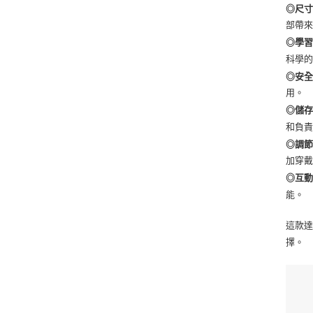
◎尺
部帶
◎學
科學
◎安
用。
◎儲
和負
◎調
加穿
◎互
能。
這款
擇。