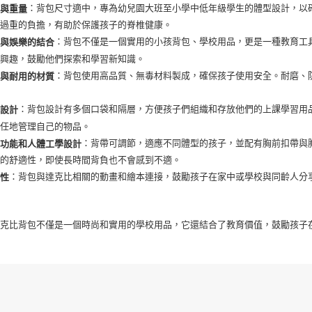
：背包尺寸適中，專為幼兒園大班至小學中低年級學生的體型設計，以
寸與重量
來過重的負擔，有助於保護孩子的脊椎健康。
：背包不僅是一個實用的小孩背包、學校用品，更是一種教育工
習與娛樂的結合
的興趣，鼓勵他們探索和學習新知識。
：背包使用高品質、無毒材料製成，確保孩子使用安全。耐磨、
全與耐用的材質
：背包設計有多個口袋和隔層，方便孩子們組織和存放他們的上課學習用
存設計
責任地管理自己的物品。
：背帶可調節，適應不同體型的孩子，並配有胸前扣帶與
節功能和人體工學設計
戴的舒適性，即使長時間背負也不會感到不適。
：背包與達克比相關的動畫和繪本連接，鼓勵孩子在家中或學校與同齡人分
動性
達克比背包不僅是一個時尚和實用的學校用品，它還結合了教育價值，鼓勵孩子