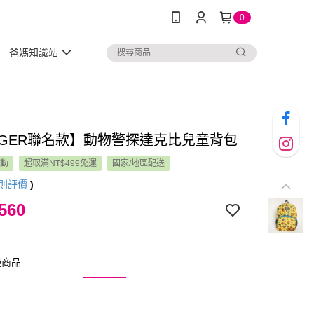
0
爸媽知識站
GGER聯名款】動物警探達克比兒童背包
活動
超取滿NT$499免運
國家/地區配送
則評價
)
560
邊商品