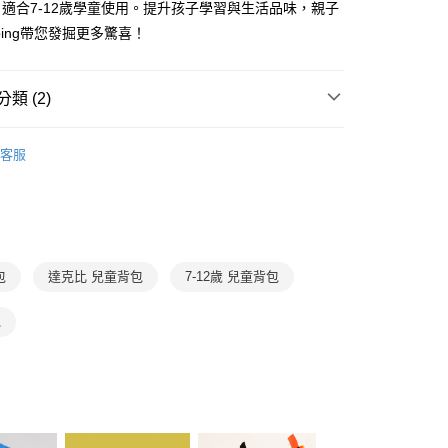
適合7-12歲學童使用。提升孩子學習與生活品味，親子
式選擇「大哥付你分期」，訂單成立後會自動跳轉到大哥付的交易
pping帶您發掘更多驚喜！
證手機門號後，選擇欲分期的期數、繳款截止日，確認付款後即
FTEE先享後付」】
。
先享後付是「在收到商品之後才付款」的支付方式。 讓您購物簡單
准額度、可分期數及費用金額請依後續交易確認頁面所載為準。
心！
立30分鐘內，如未前往確認交易或遇審核未通過，訂單將自動取
：不需註冊會員、不需綁卡、不需儲值。
類 (2)
「轉專審核」未通過狀況，表示未達大哥付你分期系統評分，恕
：只要手機號碼，簡訊認證，即可結帳。
評估內容。
：先確認商品／服務後，再付款。
7-12歲
學習教具/用品
式說明】
取貨｜8/8-8/14運費優惠，結帳滿499即享免運。
客服
項不併入電信帳單，「大哥付你分期」於每月結算日後寄送繳費提
EE先享後付」結帳流程】
中高年級｜達克比辦案
0，滿NT$499(含以上)免運費
方式選擇「AFTEE先享後付」後，將跳轉至「AFTEE先享後
訊連結打開帳單後，可選擇「超商條碼／台灣大直營門市／銀行轉
頁面，進行簡訊認證並確認金額後，即可完成結帳。
付／iPASS MONEY」等通路繳費。
1取貨
成立數日內，您將收到繳費通知簡訊。
費通知簡訊後14天內，點擊此簡訊中的連結，可透過四大超商
0，滿NT$800(含以上)免運費
項】
網路銀行／等多元方式進行付款，方視為交易完成。
係由「台灣大哥大股份有限公司」（以下簡稱本公司）所提供，讓
：結帳手續完成當下不需立刻繳費，但若您需要取消訂單，請聯
包
達克比 兒童背包
7-12歲 兒童背包
郵寄 (不適用離島、海外及郵局i郵箱)
易時，得透過本服務購買商品或服務，並由商店將買賣／分期付
的店家。未經商家同意取消之訂單仍視為有效，需透過AFTEE
金債權讓與本公司後，依約使用本公司帳單繳交帳款。
繳納相關費用。
0，滿NT$800(含以上)免運費
意付款使用「大哥付你分期」之契約關係目的，商店將以您的個人
包
否成功請以「AFTEE先享後付 」之結帳頁面顯示為準，若有關於
含姓名、電話或地址）提供予台灣大哥大進項蒐集、處理及利
功／繳費後需取消欲退款等相關疑問，請聯繫「AFTEE先享後
（澎湖、金門、馬祖、小琉球；不適用於郵局i郵箱）
公司與您本人進行分期帳單所需資料之確認、核對及更正。
援中心」
https://netprotections.freshdesk.com/support/home
00
戶服務條款，請詳閱以下連結：
https://oppay.tw/userRule
項】
航空運送
查看運費
恩沛科技股份有限公司提供之「AFTEE先享後付」服務完成之
依本服務之必要範圍內提供個人資料，並將交易相關給付款項請