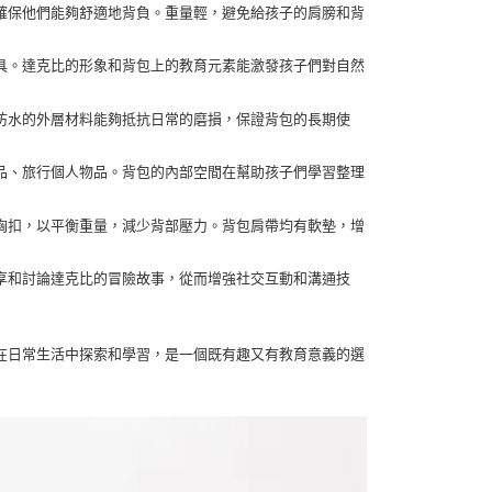
確保他們能夠舒適地背負。重量輕，避免給孩子的肩膀和背
具。達克比的形象和背包上的教育元素能激發孩子們對自然
防水的外層材料能夠抵抗日常的磨損，保證背包的長期使
品、旅行個人物品。背包的內部空間在幫助孩子們學習整理
胸扣，以平衡重量，減少背部壓力。背包肩帶均有軟墊，增
享和討論達克比的冒險故事，從而增強社交互動和溝通技
在日常生活中探索和學習，是一個既有趣又有教育意義的選