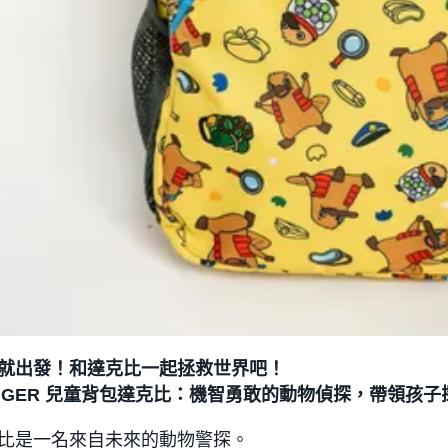
就出發！和達克比一起拯救世界吧！
GGER 兒童背包達克比：機智勇敢的動物偵探，帶領孩
比是一名來自未來的動物警探。