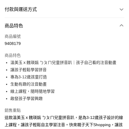
付款與運送方式
付款方式
商品特色
信用卡一次付款
商品編號
ATM付款
9408179
運送方式
商品特色
溫美玉ｘ魏瑛娟 ㄅㄆㄇ兒童拼音趴｜孩子自己看的注音動畫
數位發送
讓孩子輕鬆學習拼音
免運費
專為3-12歲孩童打造
生動有趣的注音動畫
線上課程，隨時隨地學習
啟發孩子學習興趣
銷售重點
這款溫美玉ｘ魏瑛娟 ㄅㄆㄇ兒童拼音趴，是為3-12歲孩子設計的線
上課程，讓孩子輕鬆自主學習注音。快來親子天下Shopping，讓孩