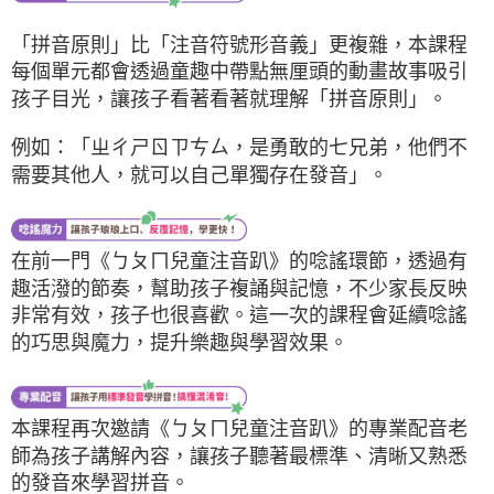
「拼音原則」比「注音符號形音義」更複雜，本課程
每個單元都會透過童趣中帶點無厘頭的動畫故事吸引
孩子目光，讓孩子看著看著就理解「拼音原則」。
例如：「ㄓㄔㄕㄖㄗㄘㄙ，是勇敢的七兄弟，他們不
需要其他人，就可以自己單獨存在發音」。
在前一門《ㄅㄆㄇ兒童注音趴》的唸謠環節，透過有
趣活潑的節奏，幫助孩子複誦與記憶，不少家長反映
非常有效，孩子也很喜歡。這一次的課程會延續唸謠
的巧思與魔力，提升樂趣與學習效果。
本課程再次邀請《ㄅㄆㄇ兒童注音趴》的專業配音老
師為孩子講解內容，讓孩子聽著最標準、清晰又熟悉
的發音來學習拼音。