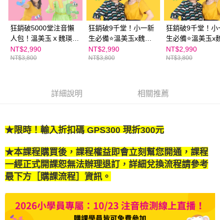
狂銷破5000堂注音懶
狂銷破9千堂！小一新
狂銷破9千堂！小
人包！溫美玉ｘ魏瑛娟
生必備⭐️溫美玉x魏瑛
生必備⭐️溫美玉x
ㄅㄆㄇ兒童拼音趴｜孩
娟 ㄅㄆㄇ兒童注音趴
娟 ㄅㄆㄇ兒童注
NT$2,990
NT$2,990
NT$2,990
NT$3,800
NT$3,800
NT$3,800
子自己看的注音動畫線
｜孩子自己看的注音動
｜孩子自己看的
上課程｜親子天下線上
畫線上課程｜親子天下
畫線上課程｜親
學校★ 綠君麻麻推薦
線上學校
線上學校★ 綠君
推薦
詳細說明
相關推薦
★限時！
輸入折扣碼 GPS300 現折300元
★本課程購買後，課程權益即會立刻幫您開通，課程
一經正式開課恕無法辦理退訂，詳細兌換流程請參考
最下方［購課流程］資訊。