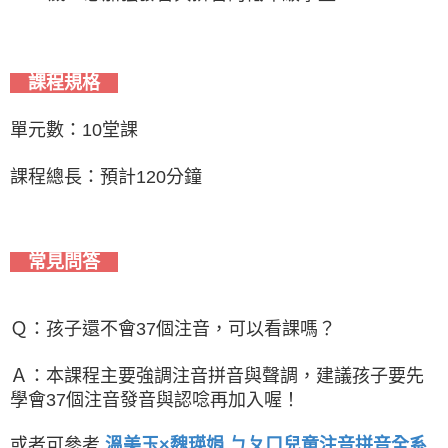
課程規格
單元數：10堂課
課程總長：預計120分鐘
常見問答
Ｑ：孩子還不會37個注音，可以看課嗎？
Ａ：本課程主要強調注音拼音與聲調，建議孩子要先
學會37個注音發音與認唸再加入喔！
或者可參考
溫美玉×魏瑛娟 ㄅㄆㄇ兒童注音拼音全系