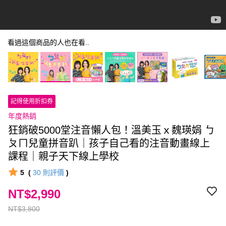
看過這個商品的人也在看..
記得使用折扣券
年度熱銷
狂銷破5000堂注音懶人包！溫美玉ｘ魏瑛娟 ㄅ
ㄆㄇ兒童拼音趴｜孩子自己看的注音動畫線上
課程｜親子天下線上學校
5
(
30
則評價
)
NT$2,990
NT$3,800