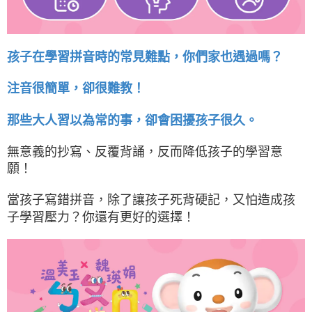
孩子在學習拼音時的常見難點，你們家也遇過嗎？
注音很簡單，卻很難教！
那些大人習以為常的事，卻會困擾孩子很久。
無意義的抄寫、反覆背誦，反而降低孩子的學習意
願！
當孩子寫錯拼音，除了讓孩子死背硬記，又怕造成孩
子學習壓力？你還有更好的選擇！