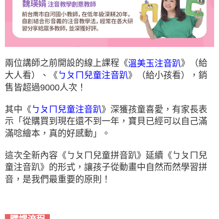
兩位講師之前開設的線上課程《
》（給
溫美玉注音趴
大人看）、《
》（給小孩看），銷
ㄅㄆㄇ兒童注音趴
售皆超過9000人次！
其中《
》深獲孩童喜愛，有家長表
ㄅㄆㄇ兒童注音趴
示「從購買到現在還不到一年，寶貝已經可以自己滿
滿唸繪本，真的好感動」。
這次全新內容《ㄅㄆㄇ兒童拼音趴》延續《ㄅㄆㄇ兒
童注音趴》的形式，讓孩子從動畫中自然而然學習拼
音，是我們最重要的原則！