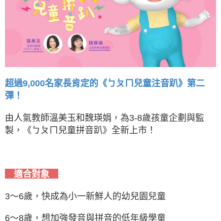
超過9,000名家長肯定的《ㄅㄆㄇ兒童注音趴》第二
彈！
由人氣教師溫美玉和魏瑛娟，為3-8歲孩童企劃與監
製，《ㄅㄆㄇ兒童拼音趴》全新上市！
適合對象
3～6歲，快成為小一新鮮人的幼兒園兒童
6～8歲，想加強發音與拼音的低年級學童