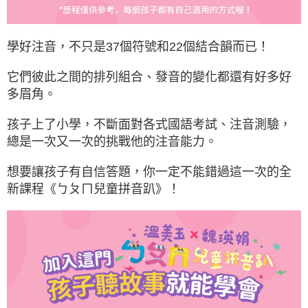
學好注音，不只是37個符號和22個結合韻而已！
它們彼此之間的排列組合、發音的變化都還有好多好
多眉角。
孩子上了小學，不斷面對各式國語考試、注音測驗，
總是一次又一次的挑戰他的注音能力。
想要讓孩子有自信答題，你一定不能錯過這一次的全
新課程《ㄅㄆㄇ兒童拼音趴》！