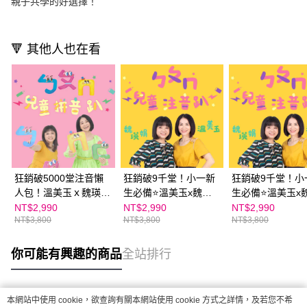
親子共學的好選擇！
🔻 其他人也在看
狂銷破5000堂注音懶
狂銷破9千堂！小一新
狂銷破9千堂！小
人包！溫美玉ｘ魏瑛娟
生必備⭐️溫美玉x魏瑛
生必備⭐️溫美玉x
ㄅㄆㄇ兒童拼音趴｜孩
娟 ㄅㄆㄇ兒童注音趴
娟 ㄅㄆㄇ兒童注
NT$2,990
NT$2,990
NT$2,990
NT$3,800
NT$3,800
NT$3,800
子自己看的注音動畫線
｜孩子自己看的注音動
｜孩子自己看的
上課程｜親子天下線上
畫線上課程｜親子天下
畫線上課程｜親
學校★ 綠君麻麻推薦
線上學校
線上學校★ 綠君
你可能有興趣的商品
全站排行
推薦
本網站中使用 cookie，欲查詢有關本網站使用 cookie 方式之詳情，及若您不希