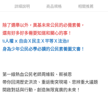
詳細說明
商品規格
相關推薦
除了選舉以外，奠基未來公民的必備素養，
還有好多好多需要知道和關心的事！
\\人權 X 自由Ｘ民主Ｘ平等Ｘ法治//
身為少年公民必學必讀的公民素養圖文書！
第一線熱血公民老師周維毅、蔡禎恩
帶你回溯歷史洪流、重返衝突現場、思辨重大議題
開啟對話與行動，創造無限寬廣的未來！