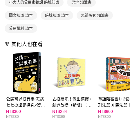
小大人的公民素養課 跨域知識
思辨 知識書
用戶於交易時，得透過本服務購買商品或服務，並由商店將買賣／分期付款
每筆NT$70，滿NT$800(含以上)免運費
購買商品的店家。未經商家同意取消之訂單仍視為有效，需透過AFTEE先享
買賣價金債權讓與本公司後，依約使用本公司帳單繳交帳款。
後付繳納相關費用。
2.基於同意付款使用「大哥付你分期」之契約關係目的，商店將以您的個人
離島宅配（澎湖、金門、馬祖、小琉球；不適用於郵局i郵箱）
※ 交易是否成功請以「AFTEE先享後付 」之結帳頁面顯示為準，若有關於
圖文知識 讀本
跨域知識 讀本
思辨探究 知識書
資料（包含姓名、電話或地址）提供予台灣大哥大進項蒐集、處理及利用，
是否繳費成功／繳費後需取消欲退款等相關疑問，請聯繫「AFTEE先享後付
每筆NT$200
由本公司與您本人進行分期帳單所需資料之確認、核對及更正。
客戶支援中心」
https://netprotections.freshdesk.com/support/home
公民權利 讀本
3.完整用戶服務條款，請詳閱以下連結：
https://oppay.tw/userRule
海外包裹航空運送
查看運費
【注意事項】
１．透過由恩沛科技股份有限公司提供之「AFTEE先享後付」服務完成之交
🔻 其他人也在看
易，需依本服務之必要範圍內提供個人資料，並將交易相關給付款項請求債
權轉讓予恩沛科技股份有限公司。
２．關於個人資料處理事宜，請瀏覽以下網址：
https://aftee.tw/terms/#terms3
３．未成年的使用者請事先徵得法定代理人或監護人之同意方可使用
「AFTEE先享後付」，若未經同意申辦者引起之損失，本公司不負相關責
任。
４．使用「AFTEE先享後付」時，將依據個別帳號之用戶狀況，依本公司即
時審查核予不同之上限額度；若仍有額度不足之情形，本公司將視審查結果
請求用戶進行身份認證。
公民可以很有事:志祺
去投票吧！做出選擇，
童話陪審團1+2
５．嚴禁一人註冊多個帳號或使用他人資訊註冊。若發現惡意使用之情形，
恩沛科技股份有限公司將有權停止該用戶之使用額度並採取法律行動。
七七の議題探究×資訊
創造改變（新版）：給
刑法篇 X 民法篇
辨識×觀點養成 獨門心
兒童的第一堂民主素養
熟能詳的童話故事
NT$300
NT$284
NT$600
NT$380
NT$360
NT$800
法大公開
課
連結生活的公民
探究無所不在的
識