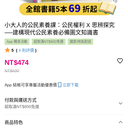
小大人的公民素養課：公民權利 X 思辨探究
──建構現代公民素養必備圖文知識書
App 獨享活動
超取滿NT$800免運
國家/地區配送
5
(
4
則評價
)
NT$474
NT$600
App 結帳可享專屬活動優惠價
立即下載
付款與運送方式
超取滿NT$800免運
付款方式
商品特色
信用卡一次付款