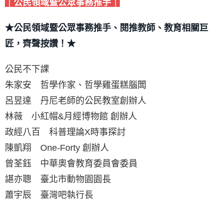
｜公民領域暨公眾事務推手｜
★公民領域暨公眾事務推手、閱推教師、教育相關巨
匠，齊聲按讚！★
公民不下課
朱家安 哲學作家、哲學雞蛋糕腦闆
呂昱達 丹尼老師的公民教室創辦人
林薇 小紅帽&月經博物館 創辦人
政經八百 科普理論X時事探討
陳凱翔 One-Forty 創辦人
曾荃鈺 中華奧會教育委員會委員
諶亦聰 臺北市動物園園長
蕭宇辰 臺灣吧執行長