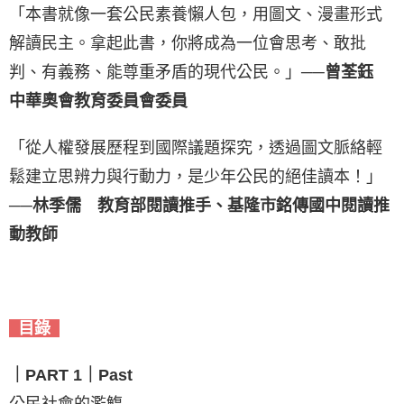
「本書就像一套公民素養懶人包，用圖文、漫畫形式
解讀民主。拿起此書，你將成為一位會思考、敢批
判、有義務、能尊重矛盾的現代公民。」
──曾荃鈺
中華奧會教育委員會委員
「從人權發展歷程到國際議題探究，透過圖文脈絡輕
鬆建立思辨力與行動力，是少年公民的絕佳讀本！」
──林季儒 教育部閱讀推手、基隆市銘傳國中閱讀推
動教師
目錄
｜PART 1｜Past
公民社會的濫觴──