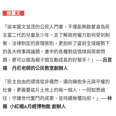
推薦文
「這本圖文並茂的公民入門書，不僅能夠啟蒙身為民
主富二代的兒童及少年，去了解政府權力如何受到制
衡、法律制定的原理原則，更剖析了當前全球趨勢下
的各大時事與議題。書中的各種對話情境與探索問
題，更可以做為親子間互動成長的好幫手！」
──呂昱
達 丹尼老師的公民教室創辦人
「民主自由的環境從非偶然，邁向擁抱多元與平權的
社會，更需要這片土地上的每一個人，一同知悉過
往，守護世代奮鬥的成果，並持續無懼向前。」
──林
薇 小紅帽&月經博物館 創辦人