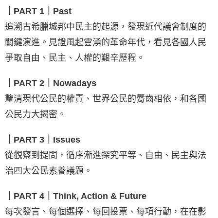
｜PART 1｜Past
追溯古希臘城邦中民主的起源，發現近代議會制度的
關鍵演進。見證風起雲湧的革命年代，看見各國人民
爭取自由、民主、人權的艱辛歷程。
｜PART 2｜Nowadays
釐清現代公民的權責、世界公民的脣齒相依，和各國
公民力大揭密。
｜PART 3｜Issues
從觀察到提問，循序漸進探究平等、自由、民主與法
治四大公民素養議題。
｜PART 4｜Think, Action & Future
每次發言、每個選擇、每回投票、每項行動，在在影