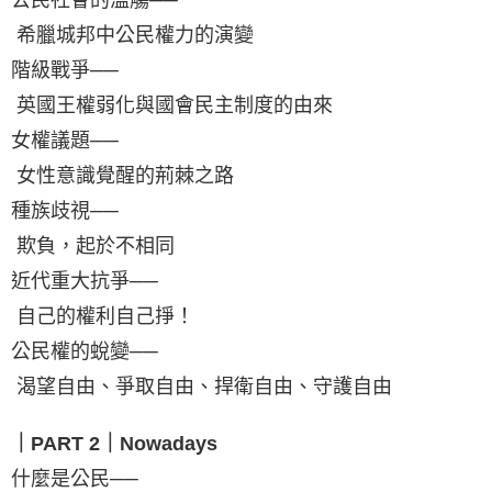
希臘城邦中公民權力的演變
階級戰爭──
英國王權弱化與國會民主制度的由來
女權議題──
女性意識覺醒的荊棘之路
種族歧視──
欺負，起於不相同
近代重大抗爭──
自己的權利自己掙！
公民權的蛻變──
渴望自由、爭取自由、捍衛自由、守護自由
｜PART 2｜Nowadays
什麼是公民──