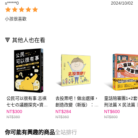
s******0
2024/10/02
小孩很喜歡
🔻 其他人也在看
公民可以很有事:志祺
去投票吧！做出選擇，
童話陪審團1+2
七七の議題探究×資訊
創造改變（新版）：給
刑法篇 X 民法篇
辨識×觀點養成 獨門心
兒童的第一堂民主素養
熟能詳的童話故事
NT$300
NT$284
NT$600
NT$380
NT$360
NT$800
法大公開
課
連結生活的公民
探究無所不在的
識
你可能有興趣的商品
全站排行