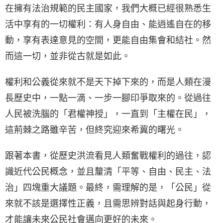
在擁有法治規範的民主國家，我們大概已經很熟悉生
活中享有的一切權利：有人身自由、能逍遙自在的移
動，享有表達意見的空間，更能自由集會和結社。然
而這一切，並非從古就是如此。
權利和公義從來就不是天下掉下來的，而是人類在漫
長歷史中，一點一滴、一步一腳印爭取來的。從過往
人民被洗腦的「君權神授」，一直到「主權在民」，
這荊棘之路雖辛苦，但終究迎來希冀的曙光。
跟著本書，從歷史洪流看見人類奮戰權利的過往，認
識近代公民概念，並且釐清「平等、自由、民主、法
治」四塊重大議題。最終，需理解的是，「公民」從
來就不該是選擇性正義，且需思辨對話與起身行動，
才能讓未來公民社會邁向更好的未來。