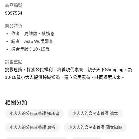
商品編號
LINE Pay
9397554
Apple Pay
商品特色
大哥付你分期
作者：周維毅、蔡禎恩
相關說明
繪者：Asta Wu吳雅怡
【大哥付你分期使用說明】
適合年齡：10~15歲
AFTEE先享後付
1.本服務由台灣大哥大提供，台灣大哥大用戶可立即使用無須另外申請。
2.付款方式選擇「大哥付你分期」，訂單成立後會自動跳轉到大哥付的交易
相關說明
銷售重點
流程，驗證手機門號後，選擇欲分期的期數、繳款截止日，確認付款後即完
【關於「AFTEE先享後付」】
成交易。
挑戰思辨，探索公民權利，培養現代素養。親子天下Shopping，為
ATM付款
AFTEE先享後付是「在收到商品之後才付款」的支付方式。 讓您購物簡單
3.實際核准額度、可分期數及費用金額請依後續交易確認頁面所載為準。
13-15歲小大人提供跨域知識，建立公民素養，共同探索未來。
便利好安心！
4.訂單成立30分鐘內，如未前往確認交易或遇審核未通過，訂單將自動取
１．簡單：不需註冊會員、不需綁卡、不需儲值。
運送方式
消。如遇「轉專審核」未通過狀況，表示未達大哥付你分期系統評分，恕無
２．便利：只要手機號碼，簡訊認證，即可結帳。
法說明評估內容。
３．安心：先確認商品／服務後，再付款。
付款後全家取貨
【繳款方式說明】
相關分類
1.分期款項不併入電信帳單，「大哥付你分期」於每月結算日後寄送繳費提
每筆NT$70，滿NT$800(含以上)免運費
【「AFTEE先享後付」結帳流程】
醒簡訊。
１．於結帳方式選擇「AFTEE先享後付」後，將跳轉至「AFTEE先享後付」
小大人的公民素養課 知識書
小大人的公民素養課 讀本
2.透過簡訊連結打開帳單後，可選擇「超商條碼／台灣大直營門市／銀行轉
付款後7-11取貨
結帳頁面，進行簡訊認證並確認金額後，即可完成結帳。
帳／街口支付／iPASS MONEY」等通路繳費。
２．訂單成立數日內，您將收到繳費通知簡訊。
每筆NT$70，滿NT$800(含以上)免運費
３．收到繳費通知簡訊後14天內，點擊此簡訊中的連結，可透過四大超商／
小大人的公民素養課 思辨
小大人的公民素養課 圖文知識
【注意事項】
ATM／網路銀行／等多元方式進行付款，方視為交易完成。
國內宅配/郵寄 (不適用離島、海外及郵局i郵箱)
1.本服務係由「台灣大哥大股份有限公司」（以下簡稱本公司）所提供，讓
※ 請注意：結帳手續完成當下不需立刻繳費，但若您需要取消訂單，請聯絡