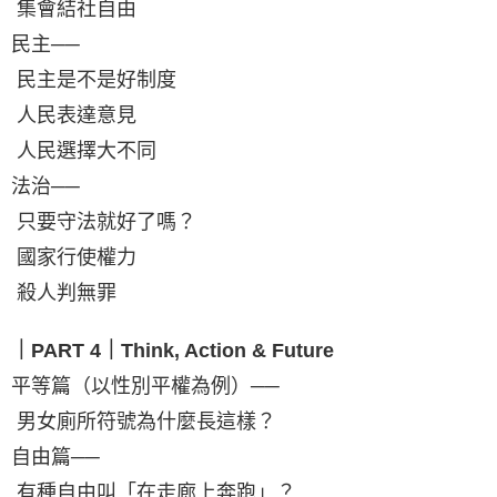
集會結社自由
民主──
民主是不是好制度
人民表達意見
人民選擇大不同
法治──
只要守法就好了嗎？
國家行使權力
殺人判無罪
｜PART 4｜Think, Action & Future
平等篇（以性別平權為例）──
男女廁所符號為什麼長這樣？
自由篇──
有種自由叫「在走廊上奔跑」？