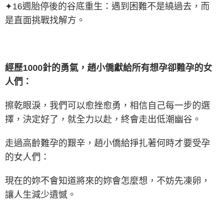
✦16週胎停後的谷底重生：遇到困難不是繞過去，而
是直面挑戰找解方。
經歷1000針的勇氣，趙小僑獻給所有想孕卻難孕的女
人們：
擦乾眼淚，我們可以愈挫愈勇，相信自己每一步的選
擇，決定好了，就全力以赴，終會走出低潮幽谷。
走過高齡難孕的艱辛，趙小僑給掙扎著何時才要受孕
的女人們：
現在的妳不會知道將來的妳會怎麼想，不妨先凍卵，
讓人生減少遺憾。