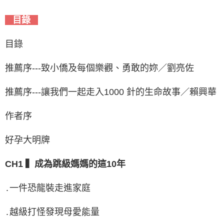
目錄
目錄
推薦序---致小僑及每個樂觀、勇敢的妳／劉亮佐
推薦序---讓我們一起走入1000 針的生命故事／賴興華
作者序
好孕大明牌
CH1 ▍成為跳級媽媽的這10年
․一件恐龍裝走進家庭
․越級打怪發現母愛能量