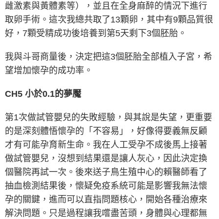
雌激素與黃體素等），並且在全身麻醉的情況下進行
取卵手術。這次我總共取了13顆卵，其中有9顆品質很
好，7顆受精成功後培養到第5天剩下3個胚胎。
我與斗哥商量後，決定把這3個胚胎全部植入子宮，希
望增加懷孕的成功率。
CH5 小於0.1的夢魘
第1次做試管嬰兒的失敗經驗，與其說是失望，更重要
的是深刻體悟懷孕的「不容易」，好像得要義無反顧
才有可能孕育新生命。我在人工受孕不成後馬上接著
做試管嬰兒，沒想到結果還是讓人灰心，因此決定換
個醫院再試一次。後來送子鳥生殖中心的賴醫師看了
抽血檢測結果後，懷疑免疫系統可能是影響我無法懷
孕的關鍵，進而可以直指問題核心，開始各種治療來
解決問題。只是過程讓我嚐盡苦頭，身體與心理都無