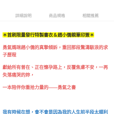
&導讀學習單」
詳細說明
商品規格
相關推薦
＊首刷限量發行特製書衣＆趙小僑親筆印簽＊
勇氣媽咪趙小僑的真摯傾訴，重回那段驚濤駭浪的求
子歷程
獻給所有曾在、正在懷孕路上，反覆焦慮不安，一再
失落痛哭的妳，
一本陪伴你重拾力量的——勇氣之書
我有時候在想，會不會是因為我的人生前半段太順利