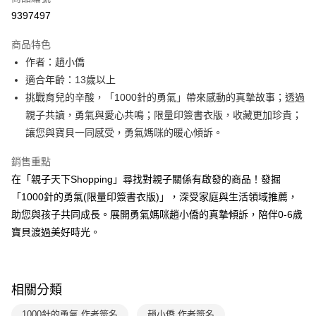
LINE Pay
9397497
Apple Pay
商品特色
大哥付你分期
作者：趙小僑
相關說明
適合年齡：13歲以上
【大哥付你分期使用說明】
挑戰育兒的辛酸，「1000針的勇氣」帶來感動的真摯故事；透過
AFTEE先享後付
1.本服務由台灣大哥大提供，台灣大哥大用戶可立即使用無須另外申請。
親子共讀，勇氣與愛心共鳴；限量印簽書衣版，收藏更加珍貴；
2.付款方式選擇「大哥付你分期」，訂單成立後會自動跳轉到大哥付的交易
相關說明
流程，驗證手機門號後，選擇欲分期的期數、繳款截止日，確認付款後即完
讓您與寶貝一同感受，勇氣媽咪的暖心傾訴。
【關於「AFTEE先享後付」】
成交易。
ATM付款
AFTEE先享後付是「在收到商品之後才付款」的支付方式。 讓您購物簡單
3.實際核准額度、可分期數及費用金額請依後續交易確認頁面所載為準。
銷售重點
便利好安心！
4.訂單成立30分鐘內，如未前往確認交易或遇審核未通過，訂單將自動取
１．簡單：不需註冊會員、不需綁卡、不需儲值。
在「親子天下Shopping」尋找對親子關係有啟發的商品！發掘
運送方式
消。如遇「轉專審核」未通過狀況，表示未達大哥付你分期系統評分，恕無
２．便利：只要手機號碼，簡訊認證，即可結帳。
法說明評估內容。
「1000針的勇氣(限量印簽書衣版)」，深受家庭與生活領域推薦，
３．安心：先確認商品／服務後，再付款。
付款後全家取貨｜8/8-8/14運費優惠，結帳滿499即享免運。
【繳款方式說明】
助您與孩子共同成長。展開勇氣媽咪趙小僑的真摯傾訴，陪伴0-6歲
1.分期款項不併入電信帳單，「大哥付你分期」於每月結算日後寄送繳費提
每筆NT$70，滿NT$499(含以上)免運費
【「AFTEE先享後付」結帳流程】
寶貝渡過美好時光。
醒簡訊。
１．於結帳方式選擇「AFTEE先享後付」後，將跳轉至「AFTEE先享後付」
2.透過簡訊連結打開帳單後，可選擇「超商條碼／台灣大直營門市／銀行轉
付款後7-11取貨
結帳頁面，進行簡訊認證並確認金額後，即可完成結帳。
帳／街口支付／iPASS MONEY」等通路繳費。
２．訂單成立數日內，您將收到繳費通知簡訊。
每筆NT$70，滿NT$800(含以上)免運費
３．收到繳費通知簡訊後14天內，點擊此簡訊中的連結，可透過四大超商／
【注意事項】
相關分類
ATM／網路銀行／等多元方式進行付款，方視為交易完成。
國內宅配/郵寄 (不適用離島、海外及郵局i郵箱)
1.本服務係由「台灣大哥大股份有限公司」（以下簡稱本公司）所提供，讓
※ 請注意：結帳手續完成當下不需立刻繳費，但若您需要取消訂單，請聯絡
用戶於交易時，得透過本服務購買商品或服務，並由商店將買賣／分期付款
每筆NT$70，滿NT$800(含以上)免運費
購買商品的店家。未經商家同意取消之訂單仍視為有效，需透過AFTEE先享
1000針的勇氣 作者簽名
趙小僑 作者簽名