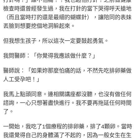
打針嗎？」誰不怕痛！？我也超怕打針！之前做健康
檢查時還曾經發生過，我在打針的當下哭得呼天搶地
（而且當時打的還是最細的蝴蝶針），讓陪同的表妹
丟臉到想要挖個地洞躲起來。
但我想生孩子，所以這次一定要鼓起勇氣。
我問醫師：「你覺得我應該做什麼？」
醫師說：「如果妳那麼怕痛的話，不然先吃排卵藥做
人工受孕吧！」
我馬上點頭同意。連相關講座都沒聽，也沒有做任何
諮詢，一心只想著盡快進行。我不要再拖延任何時間
了。
一開始，我吃了1個療程的排卵藥，排了4顆卵。當時
我還覺得自己的身體滿了不起的，因為一般女生在生