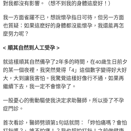
對我都沒有影響。（想不到我的身體這麼好！）
我一方面雀躍不已，想說懷孕指日可待，但另一方面
也質疑：如果這麽好的身體都沒能懷孕，我還能再怎
麼努力呢？
< 順其自然到人工受孕 >
就這樣順其自然備孕了2年多的時間，在40歲生日前夕
的某一個夜裡，我突然覺得「4」這個數字變得好大好
大，大到讓我害怕。我驚覺這樣好像行不通，如果再
繼續下去，我一定不會懷孕了。
一股憂心的衝動驅使我決定求助醫師，所以掛了不孕
症門診。
首次看診，醫師劈頭第1句話就問：「妳怕痛嗎？會怕