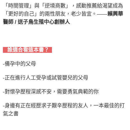
「時間管理」與「逆境商數」，感動推薦給渴望成為
「更好的自己」的兩性朋友，老少皆宜。——
賴興華
醫師 / 送子鳥生殖中心創辦人
誰適合看這本書？
-備孕中的父母
-正在進行人工受孕或試管嬰兒的父母
-對懷孕歷程深感不安，需要勇氣典範的你
-身邊有正在經歷求子艱辛歷程的友人，一本最佳的打
氣之書