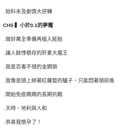
․始料未及劇情大逆轉
CH5 ▍小於0.1的夢魘
․做好萬全準備再植入胚胎
․讓人餘悸猶存的肝素大魔王
․我是百毒不侵的金鋼狼
․我像是頭上綁著紅蘿蔔的驢子，只能悶著頭前進
․開始免疫媽媽的長期抗戰
․天時、地利與人和
․恭喜我懷孕了！