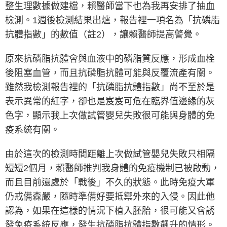
整生理數據做建檔，賴醫師當下也為我再安排了抽血
檢測。1週後檢測結果出爐，報告裡一項名為「抗磷脂
抗體指數」的數值（註2），讓賴醫師提高警覺。
原來抗磷脂抗體會與血液中的磷脂質反應，形成血栓
後阻塞血管，而且抗磷脂抗體可能與反覆流產有關。
雖然我檢測報告裡的「抗磷脂抗體指數」尚不至於是
表示異常的紅字，卻也是岌岌可危在臨界值邊緣的灰
色字，顯示我上次做試管嬰兒失敗很可能與身體的免
疫系統有關。
由於這次的檢測時間距離上次做試管嬰兒失敗只相隔
短短2個月，賴醫師推判我身體的免疫機制已被啟動，
而且目前還處於「戰後」不久的狀態。此時免疫大軍
仍戒備森嚴，隨時準備好要抵禦外來的入侵。因此他
認為，如果在這樣的情況下植入胚胎，很可能又會誘
發免疫系統反應，發生抗磷脂抗體指數飆升的情形。