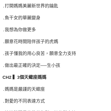
․打開媽媽美麗新世界的鑰匙
․魚干女的華麗變身
․我想為你做更多
․願意花時間陪伴孩子的虎媽
․孩子懂我的用心良苦，願意全力支持
․做出最正確的決定──生小孩
CH2 ▍3個天蠍座媽媽
․媽媽是嚴謹的天蠍座
․對愛的不同表達方式