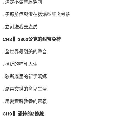
․決定不做羊膜穿刺
․子癲前症與潛在猛爆型肝炎考驗
․立刻送我去產房
CH8 ▍2800公克的甜蜜負荷
․全世界最甜美的聲音
․挫折的哺乳人生
․歇斯底里的新手媽媽
․憂喜交織的育兒生活
․用愛實踐教養的意義
CH9 ▍恐怖的2條線