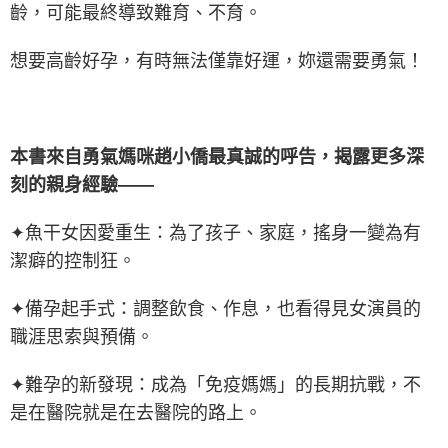
齡，可能最終導致難育、不育。
想要高齡好孕，有時無法僅靠好運，妳還需要勇氣！
本書來自勇氣媽咪趙小僑最真誠的呼告，揭露更多深
刻的親身經驗——
✦魚干女因愛重生：為了孩子、家庭，搖身一變為有
潔癖的控制狂。
✦備孕起手式：調整飲食、作息，也看得見女演員的
職涯思索與預備。
✦難孕的新發現：成為「免疫媽媽」的長期抗戰，不
是在醫院就是在去醫院的路上。