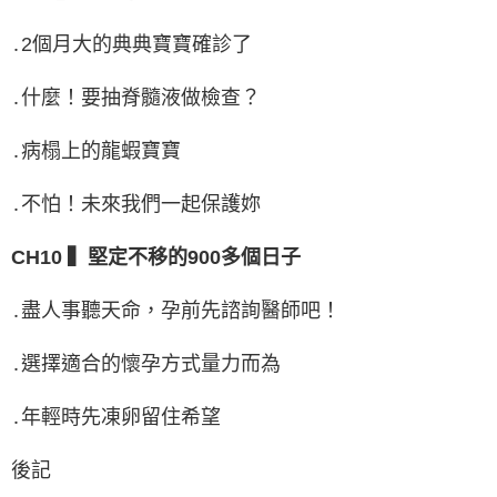
․2個月大的典典寶寶確診了
․什麼！要抽脊髓液做檢查？
․病榻上的龍蝦寶寶
․不怕！未來我們一起保護妳
CH10 ▍堅定不移的900多個日子
․盡人事聽天命，孕前先諮詢醫師吧！
․選擇適合的懷孕方式量力而為
․年輕時先凍卵留住希望
後記