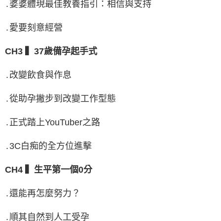
․婆婆體現最佳教養指引：相信與支持
․愛要刻意經營
CH3 ▍37歲備孕起手式
․改變飲食與作息
․從助孕撇步到改變工作型態
․正式踏上YouTuber之路
․3C白痴的全方位進擊
CH4 ▍生平第一個0分
․還能再怎麼努力？
․順其自然到人工受孕