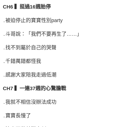
CH6 ▍挺過16週胎停
․被迫停止的寶寶性別party
․斗哥說：「我們不要再生了……」
․找不到屬於自己的哭聲
․千錯萬錯都怪我
․感謝大家陪我走過低潮
CH7 ▍一連37週的心驚膽戰
․我就不相信沒辦法成功
․寶寶長慢了