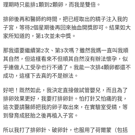
理期時只能排1顆到2顆卵，而我是雙倍。
排卵後再和醫師約時間，把已經取出的精子注入我的
子宮，等待2個星期後再回來抽血開獎即可。結果如大
家所知道的，第1次並未中獎。
那我還要繼續第2次、第3次嗎？雖然我媽一直叫我順
其自然，但這樣看來不但順其自然沒有辦法懷孕，似
乎連做人工受孕也行不通了。我能一次排4顆卵都還不
成功，這樣下去真的不是辦法。
好吧！既然如此，我決定直接做試管嬰兒，而且為了
排卵效果更好，我要打排卵針。怕打針又怕痛的我，
這次要請醫師把我的卵子取出來，在實驗室受精，等
到發育成胚胎之後再植入子宮。
所以我打了排卵針、破卵針，也服用了荷爾蒙（包括