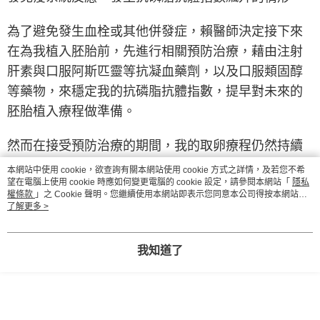
為了避免發生血栓或其他併發症，賴醫師決定接下來
在為我植入胚胎前，先進行相關預防治療，藉由注射
肝素與口服阿斯匹靈等抗凝血藥劑，以及口服類固醇
等藥物，來穩定我的抗磷脂抗體指數，提早對未來的
胚胎植入療程做準備。
然而在接受預防治療的期間，我的取卵療程仍然持續
進行著，依舊得施打排卵針、破卵針，在全身麻醉的
本網站中使用 cookie，欲查詢有關本網站使用 cookie 方式之詳情，及若您不希
望在電腦上使用 cookie 時應如何變更電腦的 cookie 設定，請參閱本網站「
隱私
情況下進行取卵手術，並且配合使用雌激素與黃體素
權條款
」之 Cookie 聲明。您繼續使用本網站即表示您同意本公司得按本網站使
等荷爾蒙。
用條款之 Cookie 聲明使用 cookie。
了解更多 >
< 讓人餘悸猶存的肝素「大魔王」>
我知道了
就這樣進行了1個月之久，終於將胚胎植入子宮。接著
又過了2週來到「開獎」的日子，揭曉這次植入的胚胎
有沒有成功著床。