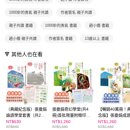
買賣價金債權讓與本公司後，依約使用本公司帳單繳交帳款。
後付繳納相關費用。
2.基於同意付款使用「大哥付你分期」之契約關係目的，商店將以您的個人
離島宅配（澎湖、金門、馬祖、小琉球；不適用於郵局i郵箱）
※ 交易是否成功請以「AFTEE先享後付 」之結帳頁面顯示為準，若有關於
資料（包含姓名、電話或地址）提供予台灣大哥大進項蒐集、處理及利用，
1000針的勇氣 親子共讀
作者簽名 親子共讀
是否繳費成功／繳費後需取消欲退款等相關疑問，請聯繫「AFTEE先享後付
每筆NT$200
由本公司與您本人進行分期帳單所需資料之確認、核對及更正。
客戶支援中心」
https://netprotections.freshdesk.com/support/home
3.完整用戶服務條款，請詳閱以下連結：
https://oppay.tw/userRule
親子共讀 書籍
1000針的勇氣 書籍
趙小僑 書籍
海外包裹航空運送
查看運費
【注意事項】
１．透過由恩沛科技股份有限公司提供之「AFTEE先享後付」服務完成之交
趙小僑 親子共讀
作者簽名 書籍
13歲以上 書籍
易，需依本服務之必要範圍內提供個人資料，並將交易相關給付款項請求債
權轉讓予恩沛科技股份有限公司。
２．關於個人資料處理事宜，請瀏覽以下網址：
🔻 其他人也在看
https://aftee.tw/terms/#terms3
３．未成年的使用者請事先徵得法定代理人或監護人之同意方可使用
「AFTEE先享後付」，若未經同意申辦者引起之損失，本公司不負相關責
任。
４．使用「AFTEE先享後付」時，將依據個別帳號之用戶狀況，依本公司即
時審查核予不同之上限額度；若仍有額度不足之情形，本公司將視審查結果
請求用戶進行身份認證。
５．嚴禁一人註冊多個帳號或使用他人資訊註冊。若發現惡意使用之情形，
恩沛科技股份有限公司將有權停止該用戶之使用額度並採取法律行動。
（典藏紀念版）張曼娟
張曼娟奇幻學堂(共4
【暢銷40萬冊！
論語學堂套書（共2
冊)首批限量附贈印簽
念版】張曼娟成
冊）首批限量附贈印簽
金句書籤&導讀學習單
Ⅱ套書（共4冊）
NT$630
NT$1,260
NT$1,260
NT$840
NT$1,680
NT$1,680
金句書籤&導讀學習單
(典藏紀念版)
限量贈「印簽金