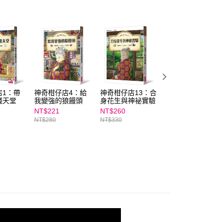
E先享後付」，若未經同意申辦者引起之損失，本公司不負相關責
AFTEE先享後付」時，將依據個別帳號之用戶狀況，依本公司
核予不同之上限額度；若仍有額度不足之情形，本公司將視審查
用戶進行身份認證。
一人註冊多個帳號或使用他人資訊註冊。若發現惡意使用之情
科技股份有限公司將有權停止該用戶之使用額度並採取法律行
店1：帶
神奇柑仔店4：給
神奇柑仔店13：合
神奇柑仔店10：
錢天堂
我變強的狼饅頭
身花生與神祕實驗
風耳軟糖的報應
NT$221
NT$260
NT$237
NT$280
NT$330
NT$300