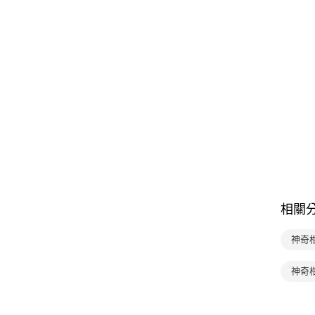
相關
神奇
神奇