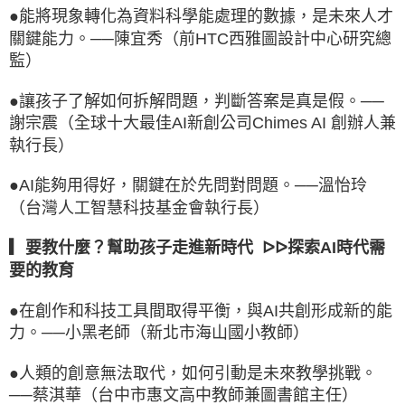
●
能將現象轉化為資料科學能處理的數據，是未來人才
關鍵能力。──陳宜秀（前HTC西雅圖設計中心研究總
監）
●
讓孩子了解如何拆解問題，判斷答案是真是假。──
謝宗震（全球十大最佳AI新創公司Chimes AI 創辦人兼
執行長）
●
AI能夠用得好，關鍵在於先問對問題。──溫怡玲
（台灣人工智慧科技基金會執行長）
▎要教什麼？幫助孩子走進新時代 ᐅᐅ探索AI時代需
要的教育
●
在創作和科技工具間取得平衡，與AI共創形成新的能
力。──小黑老師（新北市海山國小教師）
●
人類的創意無法取代，如何引動是未來教學挑戰。
──蔡淇華（台中市惠文高中教師兼圖書館主任）