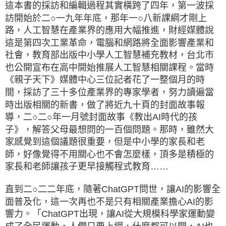
這本書的採訪和編輯過程其實橫跨了四年，第一波採
訪開始於二○一九年年底，那年一○八新課綱才剛上
路，人工智慧在產業界的應用大幅推進，財經媒體說
這是第四次工業革命，電腦和網路將全面影響產業和
社會，教育部出版中小學人工智慧補充教材，台北市
也公開宣布在高中開始推展人工智慧相關課程。當時
《親子天下》媒體中心三位記者花了一整個月的時
間，採訪了三十多位產業界的專家學者，努力讀遍當
時出版相關的新書，做了將近九十頁的封面故事報
導，二○二○年一月號封面故事《教出AI時代的孩
子》，解答父母最想問的一百個問題。那時，雖然大
家感覺到這個議題很重要，但是中小學的家長和老
師，好像覺得不用關心也不會怎麼樣，頂多是積極的
家長和老師讓孩子更早接觸程式教育……
直到二○二二年底，隨著ChatGPT問世，讓AI的影響全
面普及化，這一次再也不是只有相關產業擔心AI的影
響力。「ChatGPT出現，讓AI從大規模科學家運動變