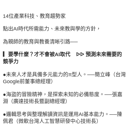
14位產業科技、教育趨勢家
點出AI時代所需能力、未來教與學的方針，
為親師的教育與教養清晰引路──
▎要學什麼？才不會被AI取代 ᐅᐅ 預測未來需要的
競爭力
●未來人才是具備多元能力的π型人。──簡立峰（台灣
Google前董事總經理）
●
海盜的冒險精神，是探索未知的必備態度。──張嘉
淵（廣達技術長暨副總經理）
●
邏輯思考與整理解讀資訊是運用AI基本能力。──陳
佩君（微軟台灣人工智慧研發中心技術長）