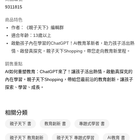
LINE Pay
9311815
Apple Pay
商品特色
大哥付你分期
作者：《親子天下》編輯群
相關說明
適合年齡：13歲以上
【大哥付你分期使用說明】
啟動孩子內在學習的ChatGPT！AI教育革新者，助力孩子活出熱
AFTEE先享後付
1.本服務由台灣大哥大提供，台灣大哥大用戶可立即使用無須另外申請。
情、啟發真探究，親子天下Shopping，帶您走向教育新里程。
2.付款方式選擇「大哥付你分期」，訂單成立後會自動跳轉到大哥付的交易
相關說明
流程，驗證手機門號後，選擇欲分期的期數、繳款截止日，確認付款後即完
【關於「AFTEE先享後付」】
成交易。
銷售重點
ATM付款
AFTEE先享後付是「在收到商品之後才付款」的支付方式。 讓您購物簡單
3.實際核准額度、可分期數及費用金額請依後續交易確認頁面所載為準。
AI如何重塑教育：ChatGPT來了！讓孩子活出熱情，啟動真探究的
便利好安心！
4.訂單成立30分鐘內，如未前往確認交易或遇審核未通過，訂單將自動取
１．簡單：不需註冊會員、不需綁卡、不需儲值。
內在學習。親子天下Shopping，帶給您最前沿的教育創新，讓孩子
運送方式
消。如遇「轉專審核」未通過狀況，表示未達大哥付你分期系統評分，恕無
２．便利：只要手機號碼，簡訊認證，即可結帳。
法說明評估內容。
探索、學習、成長。
３．安心：先確認商品／服務後，再付款。
付款後全家取貨｜8/8-8/14運費優惠，結帳滿499即享免運。
【繳款方式說明】
1.分期款項不併入電信帳單，「大哥付你分期」於每月結算日後寄送繳費提
每筆NT$70，滿NT$499(含以上)免運費
【「AFTEE先享後付」結帳流程】
醒簡訊。
１．於結帳方式選擇「AFTEE先享後付」後，將跳轉至「AFTEE先享後付」
2.透過簡訊連結打開帳單後，可選擇「超商條碼／台灣大直營門市／銀行轉
付款後7-11取貨
結帳頁面，進行簡訊認證並確認金額後，即可完成結帳。
相關分類
帳／街口支付／iPASS MONEY」等通路繳費。
２．訂單成立數日內，您將收到繳費通知簡訊。
每筆NT$70，滿NT$800(含以上)免運費
３．收到繳費通知簡訊後14天內，點擊此簡訊中的連結，可透過四大超商／
親子天下 書
教育創新 書
專題式學習 書
【注意事項】
ATM／網路銀行／等多元方式進行付款，方視為交易完成。
國內宅配/郵寄 (不適用離島、海外及郵局i郵箱)
1.本服務係由「台灣大哥大股份有限公司」（以下簡稱本公司）所提供，讓
※ 請注意：結帳手續完成當下不需立刻繳費，但若您需要取消訂單，請聯絡
用戶於交易時，得透過本服務購買商品或服務，並由商店將買賣／分期付款
親子天下 教育創新
親子天下 專題式學習
AI教育 書
每筆NT$70，滿NT$800(含以上)免運費
購買商品的店家。未經商家同意取消之訂單仍視為有效，需透過AFTEE先享