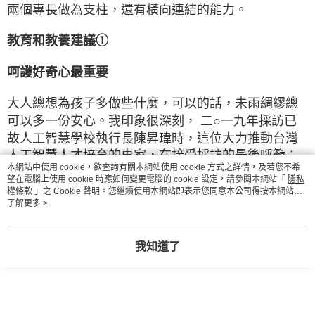
兩個專長做為支柱，還有橫向連結的能力。
教育和教養建議①
呵護好奇心最重要
大人總想為孩子多做些什麼，可以的話，未雨綢繆總
可以多一份安心。我印象很深刻， 二○一九年採訪已
故人工智慧學校執行長陳昇瑋時，這位大力推動台灣
人工智慧人才培育的專家，在接受採訪的最後呼籲：
本網站中使用 cookie，欲查詢有關本網站使用 cookie 方式之詳情，及若您不希
「我覺得《親子天下》最大的責任，就是要讓小孩保
望在電腦上使用 cookie 時應如何變更電腦的 cookie 設定，請參閱本網站「
隱私
有好奇心，因為當你停止好奇，社會就不會進步
權條款
」之 Cookie 聲明。您繼續使用本網站即表示您同意本公司得按本網站使
用條款之 Cookie 聲明使用 cookie。
了解更多 >
了！」陳昇瑋強調：「我每次面試時一定會問對方：
『有沒有問題？』因為一個在面試時沒有問題的人，
未來在工作上一定也問不出問題，所以一定不會錄用
我知道了
這樣的人。要分析資料，一定要自己找問題。我希望
未來的小孩，不管看到什麼樣的陌生人，都可以問出
十個問題。」