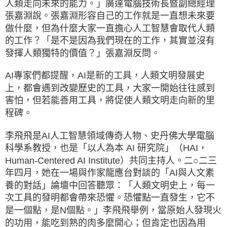
人類走向未來的能力。」廣達電腦技術長暨副總經理
張嘉淵說。張嘉淵形容自己的工作就是一直想未來要
做什麼，但為什麼大家一直擔心人工智慧會取代人類
的工作？「是不是因為我們現在的工作，其實並沒有
發揮人類獨特的價值？」張嘉淵反問。
AI專家們都提醒，AI是新的工具，人類文明發展史
上，都會遇到改變歷史的工具，大家一開始往往感到
害怕，但若能善用工具，將促使人類文明走向新的里
程碑。
李飛飛是AI人工智慧領域傳奇人物、史丹佛大學電腦
科學系教授，也是「以人為本 AI 研究院」（HAI，
Human-Centered AI Institute）共同主持人。二○二三
年四月，她在一場與作家龍應台對談的「AI與人文素
養的對話」論壇中回答聽眾：「人類文明史上，每一
次工具的發明都會帶來恐懼。恐懼點一直發生，它不
是一個點，是N個點。」李飛飛舉例，當原始人發現火
的功用，能吃到熟的肉多麼開心；但肯定也因為用