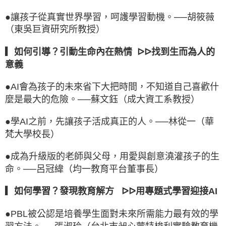
●
讓孩子從真實世界學習，呵護學習動機。──胡筱薇
（東吳巨資研究所教授）
▎如何引導？引動生命內在熱情 ᐅᐅ找到生而為人的
意義
●
AI會為孩子的未來省下大把時間，不知道自己喜歡什
麼是最大的危險。──蘇文鈺（成大資工系教授）
●
學AI之前，先讓孩子活成真正的人。──林從一（華
梵大學校長）
●
成為升級版的老師與父母，用愛與創意澆灌孩子的生
命。──呂冠緯（均一教育平台董事長）
▎如何學習？發現教育解方 ᐅᐅ用專題式學習迎接AI
●
PBL被公認是培養學生面對未來所需能力最有效的學