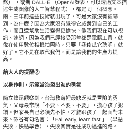
務） ，或者 DALL-E （OpenAI發表，可以透過文本描
述生成圖像的人工智慧程式），都是同一個概念。
兩、三年前這些技術就出現了，可是大家沒有被嚇
到。為什麼？因為大家沒有覺得它威脅到自己的工
作，而且還幫助生活變得更愉快。像我們現在可以視
訊、連網，因為我們已經接受那些都是電腦工具，就
像在使用數位相機拍照時，只要「我傻瓜它聰明」就
好了。它不是在取代我們，而是讓我們的生產力提
高。
給大人的提醒②
以身作則，示範當海盜出海的勇氣
簡立峰還觀察到，台灣教育裡最缺乏就是冒險的勇
氣，父母最常說「不要、不要、不要」，擔心孩子犯
錯。但家長自己必須先不怕，才能跟孩子一起面對未
來。矽谷有句名言：「Fail early, learn fast.」（早點
失敗，快點學會），失敗其實是往成功邁進的路。