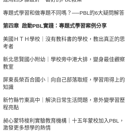
專題式學習和做專題不同嗎？──PBL的6大疑問解答
第四章 啟動PBL實踐：專題式學習案例分享
美國ＨＴＨ學校｜沒有教科書的學校，教出真正的思
考者
新北思賢國小附幼｜學校旁中港大排，變身最佳觀察
教室
屏東長榮百合國小｜向自己部落取經，學習用得上的
知識
新竹縣竹東高中｜解決日常生活問題，意外變學習歷
程亮點
昶心蒙特梭利實驗教育機構｜十五年蒙校加入PBL，
激發更多想學的熱情