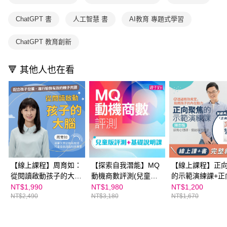
買賣價金債權讓與本公司後，依約使用本公司帳單繳交帳款。
後付繳納相關費用。
2.基於同意付款使用「大哥付你分期」之契約關係目的，商店將以您的個人
離島宅配（澎湖、金門、馬祖、小琉球；不適用於郵局i郵箱）
※ 交易是否成功請以「AFTEE先享後付 」之結帳頁面顯示為準，若有關於
ChatGPT 書
人工智慧 書
AI教育 專題式學習
資料（包含姓名、電話或地址）提供予台灣大哥大進項蒐集、處理及利用，
是否繳費成功／繳費後需取消欲退款等相關疑問，請聯繫「AFTEE先享後付
每筆NT$200
由本公司與您本人進行分期帳單所需資料之確認、核對及更正。
客戶支援中心」
https://netprotections.freshdesk.com/support/home
3.完整用戶服務條款，請詳閱以下連結：
https://oppay.tw/userRule
ChatGPT 教育創新
海外包裹航空運送
查看運費
【注意事項】
１．透過由恩沛科技股份有限公司提供之「AFTEE先享後付」服務完成之交
🔻 其他人也在看
易，需依本服務之必要範圍內提供個人資料，並將交易相關給付款項請求債
權轉讓予恩沛科技股份有限公司。
２．關於個人資料處理事宜，請瀏覽以下網址：
https://aftee.tw/terms/#terms3
３．未成年的使用者請事先徵得法定代理人或監護人之同意方可使用
「AFTEE先享後付」，若未經同意申辦者引起之損失，本公司不負相關責
任。
４．使用「AFTEE先享後付」時，將依據個別帳號之用戶狀況，依本公司即
時審查核予不同之上限額度；若仍有額度不足之情形，本公司將視審查結果
請求用戶進行身份認證。
５．嚴禁一人註冊多個帳號或使用他人資訊註冊。若發現惡意使用之情形，
【線上課程】周育如：
【探索自我潛能】MQ
【線上課程】正
恩沛科技股份有限公司將有權停止該用戶之使用額度並採取法律行動。
從閱讀啟動孩子的大腦
動機商數評測(兒童
的示範演練課+正
｜親子天下線上學校
版)+基礎說明課｜親子
焦：有效肯定的
NT$1,990
NT$1,980
NT$1,200
NT$2,490
NT$3,180
NT$1,670
天下線上學校
變化，點燃孩子
動力