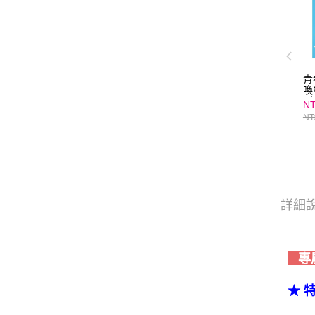
青
喚
到
NT
式
NT
詳細
專
★ 