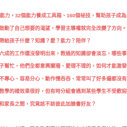
大能力，32個能力養成工具箱、160個祕技，幫助孩子成
啟動了自己想要的渴望，學習主導權就完全改變了方向。
帶給孩子什麼？知識？愛？能力？陪伴？
六成的工作還沒發明出來，教過的知識卻會淡忘，哪些事
子幫忙，他們全都意興闌珊、愛理不理的，如何才能激發
不專心、容易分心、動作慢吞吞、常常叫了好多遍都沒有
教學的確效果很好，但有時分組會遇到某些學生不受歡迎
和家長之間，究竟該不該彼此加臉書好友？