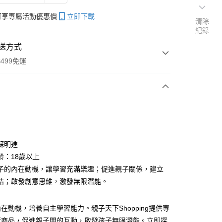
帳可享專屬活動優惠價
立即下載
清除
紀錄
送方式
499免運
次付款
蘇明進
齡：18歲以上
分期
子的內在動機，讓學習充滿樂趣；促進親子關係，建立
你分期使用說明】
結；啟發創意思維，激發無限潛能。
享後付
由台灣大哥大提供，台灣大哥大用戶可立即使用無須另外申請。
式選擇「大哥付你分期」，訂單成立後會自動跳轉到大哥付的交易
在動機，培養自主學習能力。親子天下Shopping提供專
證手機門號後，選擇欲分期的期數、繳款截止日，確認付款後即
FTEE先享後付」】
。
先享後付是「在收到商品之後才付款」的支付方式。 讓您購物簡單
新商品，促進親子間的互動，啟發孩子無限潛能。立即探