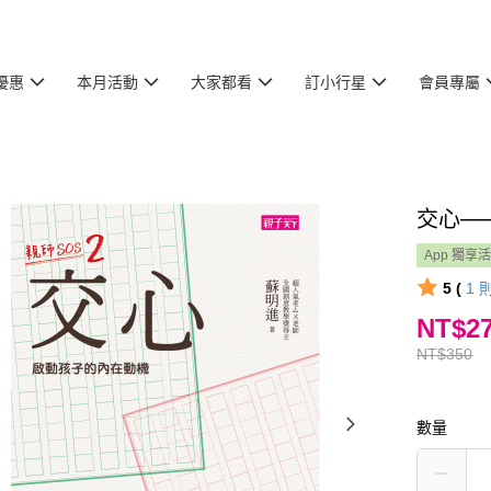
優惠
本月活動
大家都看
訂小行星
會員專屬
交心─
App 獨享
5 (
1
NT$2
NT$350
數量