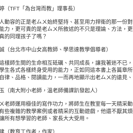
婷（TFT「為台灣而教」理事長）
人動容的正是老ㄙㄨ始終堅持、甚至用力捍衛的那一份對
能力，更可貴的是老ㄙㄨ所敘述的不只是理論、方法，更
真的同理孩子了嗎？
誠（台北市中山女高教師、學思達教學倡導者）
這樣師生間的生命相互砥礪、共同成長，讓我著迷不已，
學生各式各樣終身受用的能力，正如同這本書上各篇章所
自律、品格、閱讀能力，一而再地顯示出老ㄙㄨ的遠見、
玉（南大附小老師，溫老師備課趴發起人）
ㄨ老師運用極佳的寫作功力，將師生在教室每一天精采動
有些複雜的教學案例或者精采的互動遊戲，他還不厭其煩
讓所有想學習的老師、家長大大受用。
建（教育工作者，作家）