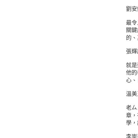
劉安
最令
關鍵
的、
張輝
就是
他的
心、
溫美
老ㄙ
章，
學，
李崇