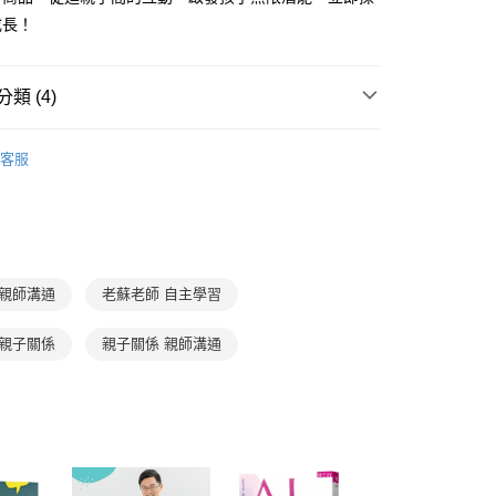
准額度、可分期數及費用金額請依後續交易確認頁面所載為準。
心！
成長！
立30分鐘內，如未前往確認交易或遇審核未通過，訂單將自動取
：不需註冊會員、不需綁卡、不需儲值。
「轉專審核」未通過狀況，表示未達大哥付你分期系統評分，恕
：只要手機號碼，簡訊認證，即可結帳。
評估內容。
：先確認商品／服務後，再付款。
式說明】
類 (4)
取貨｜8/8-8/14運費優惠，結帳滿499即享免運。
項不併入電信帳單，「大哥付你分期」於每月結算日後寄送繳費提
EE先享後付」結帳流程】
0，滿NT$499(含以上)免運費
方式選擇「AFTEE先享後付」後，將跳轉至「AFTEE先享後
學習與教育
教育創新
訊連結打開帳單後，可選擇「超商條碼／台灣大直營門市／銀行轉
頁面，進行簡訊認證並確認金額後，即可完成結帳。
客服
付／iPASS MONEY」等通路繳費。
1取貨
成立數日內，您將收到繳費通知簡訊。
得獎推薦
教育創新100
費通知簡訊後14天內，點擊此簡訊中的連結，可透過四大超商
0，滿NT$800(含以上)免運費
項】
網路銀行／等多元方式進行付款，方視為交易完成。
家庭與生活
親子教養
係由「台灣大哥大股份有限公司」（以下簡稱本公司）所提供，讓
：結帳手續完成當下不需立刻繳費，但若您需要取消訂單，請聯
郵寄 (不適用離島、海外及郵局i郵箱)
易時，得透過本服務購買商品或服務，並由商店將買賣／分期付
家庭與生活
家庭生活
的店家。未經商家同意取消之訂單仍視為有效，需透過AFTEE
金債權讓與本公司後，依約使用本公司帳單繳交帳款。
繳納相關費用。
0，滿NT$800(含以上)免運費
意付款使用「大哥付你分期」之契約關係目的，商店將以您的個人
否成功請以「AFTEE先享後付 」之結帳頁面顯示為準，若有關於
 親師溝通
老蘇老師 自主學習
含姓名、電話或地址）提供予台灣大哥大進項蒐集、處理及利
功／繳費後需取消欲退款等相關疑問，請聯繫「AFTEE先享後
（澎湖、金門、馬祖、小琉球；不適用於郵局i郵箱）
公司與您本人進行分期帳單所需資料之確認、核對及更正。
援中心」
https://netprotections.freshdesk.com/support/home
00
 親子關係
親子關係 親師溝通
戶服務條款，請詳閱以下連結：
https://oppay.tw/userRule
項】
航空運送
查看運費
恩沛科技股份有限公司提供之「AFTEE先享後付」服務完成之
依本服務之必要範圍內提供個人資料，並將交易相關給付款項請
讓予恩沛科技股份有限公司。
個人資料處理事宜，請瀏覽以下網址：
ee.tw/terms/#terms3
年的使用者請事先徵得法定代理人或監護人之同意方可使用