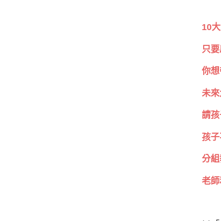
10
只要
你想
未來
請孩
孩子
分組
老師