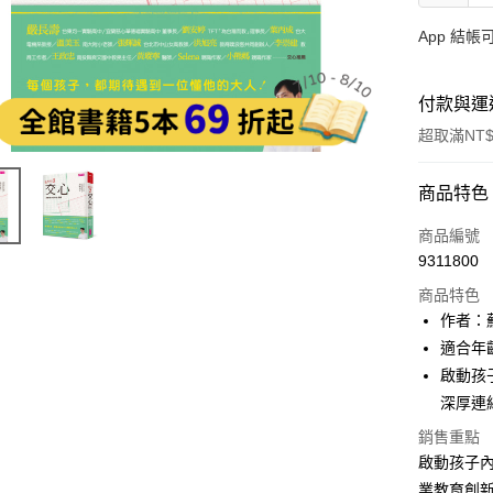
App 結
付款與運
超取滿NT$
付款方式
商品特色
信用卡一
商品編號
9311800
LINE Pay
商品特色
Apple Pay
作者：
適合年
大哥付你
啟動孩
相關說明
【大哥付
深厚連
AFTEE先
1.本服務
銷售重點
2.付款方
相關說明
啟動孩子內
流程，驗
【關於「A
ATM付款
完成交易
AFTEE
業教育創