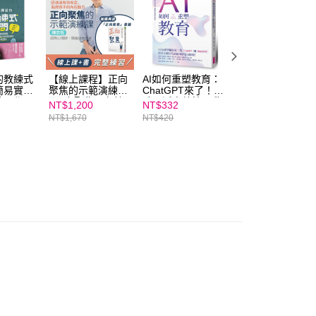
E先享後付」，若未經同意申辦者引起之損失，本公司不負相關責
AFTEE先享後付」時，將依據個別帳號之用戶狀況，依本公司
核予不同之上限額度；若仍有額度不足之情形，本公司將視審查
用戶進行身份認證。
一人註冊多個帳號或使用他人資訊註冊。若發現惡意使用之情
的教練式
【線上課程】正向
AI如何重塑教育：
一句教養：化解親
科技股份有限公司將有權停止該用戶之使用額度並採取法律行
簡易實踐
聚焦的示範演練課
ChatGPT來了！讓
子衝突，用薩提爾
孩子學習
+正向聚焦：有效
孩子活出熱情，啟
對話連結內心渴望
NT$1,200
NT$332
NT$316
W對話
肯定的三十種變
動真探究的內在學
NT$1,670
NT$420
NT$400
化，點燃孩子的內
習
在動力