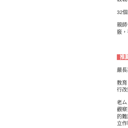
32
親師
竅，
推
嚴長
教育
行改
老ㄙ
觀察
的難
立作