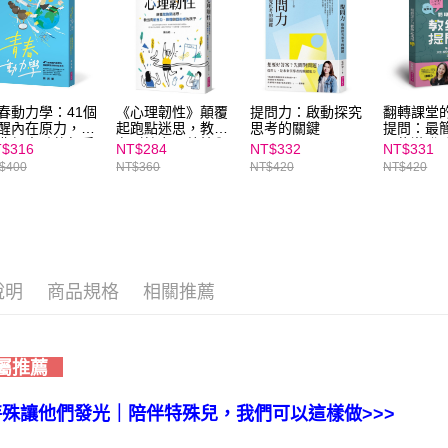
「AFTE
任。
４．使用「
即時審查
結果請求
５．嚴禁
春動力學：41個
《心理韌性》顛覆
提問力：啟動探究
翻轉課堂
形，恩沛
醒內在原力，找
起跑點迷思，教出
思考的關鍵
提問：最
動。
夢想支點的起手
有耐挫力、熱情與
又能激發
$316
NT$284
NT$332
NT$331
目的感的孩子
動機的3
$400
NT$360
NT$420
NT$420
說明
商品規格
相關推薦
屬推薦
特殊讓他們發光｜陪伴特殊兒，我們可以這樣做>>>