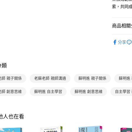
3.實際核
便利好安
索，共同
4.訂單成
１．簡單
消。如遇
２．便利
運送方式
無法說明
３．安心
【繳款方
商品相關分
付款後全家
1.分期款
【「AFT
醒簡訊。
每筆NT$7
１．於結帳
分齡推薦
2.透過簡
付」結帳
分享
帳／街口支
付款後7-1
２．訂單
主題書單
３．收到繳
每筆NT$7
【注意事
分齡推薦
／ATM／
1.本服務
※ 請注意
國內宅配/
分類
用戶於交
分齡推薦
絡購買商品
款買賣價
先享後付
每筆NT$7
2.基於同
※ 交易是
老師 親子關係
老蘇老師 親師溝通
蘇明進 親子關係
蘇明進
資料（包
是否繳費成
離島宅配
用，由本
付客戶支
老師 創意思維
蘇明進 自主學習
蘇明進 創意思維
每筆NT$2
自主學習
3.完整用
【注意事
海外包裹
１．透過由
交易，需
求債權轉
其他人也在看
２．關於
https://aft
３．未成