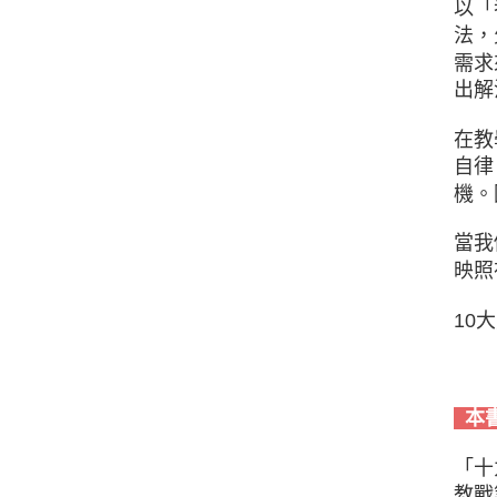
以「
法，
需求
出解
在教
自律
機。
當我
映照
10
本
「十
教戰