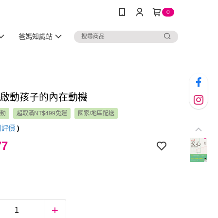
0
爸媽知識站
─啟動孩子的內在動機
活動
超取滿NT$499免運
國家/地區配送
則評價
)
77