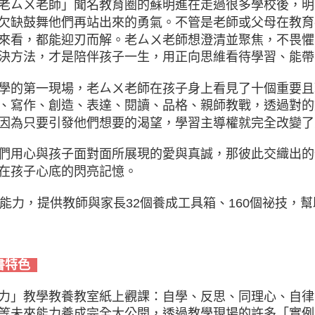
老ㄙㄨ老師」聞名教育圈的蘇明進在走過很多學校後，明
欠缺鼓舞他們再站出來的勇氣。不管是老師或父母在教育
來看，都能迎刃而解。老ㄙㄨ老師想澄清並聚焦，不畏懼
決方法，才是陪伴孩子一生，用正向思維看待學習、能帶
學的第一現場，老ㄙㄨ老師在孩子身上看見了十個重要且
、寫作、創造、表達、閱讀、品格、親師教戰，透過對的
因為只要引發他們想要的渴望，學習主導權就完全改變了
們用心與孩子面對面所展現的愛與真誠，那彼此交織出的
在孩子心底的閃亮記憶。
大能力，提供教師與家長32個養成工具箱、160個祕技，
書特色
力」教學教養教室紙上觀課：自學、反思、同理心、自律
等未來能力養成完全大公開，透過教學現場的許多「實例