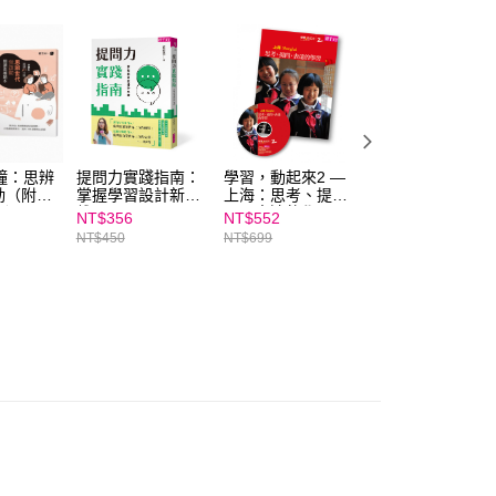
ee.tw/terms/#terms3
年的使用者請事先徵得法定代理人或監護人之同意方可使用
E先享後付」，若未經同意申辦者引起之損失，本公司不負相關責
AFTEE先享後付」時，將依據個別帳號之用戶狀況，依本公司
核予不同之上限額度；若仍有額度不足之情形，本公司將視審查
用戶進行身份認證。
一人註冊多個帳號或使用他人資訊註冊。若發現惡意使用之情
科技股份有限公司將有權停止該用戶之使用額度並採取法律行
鐘：思辨
提問力實踐指南：
學習，動起來2 —
溫美玉素養趴：從
動（附閱
掌握學習設計新思
上海：思考、提
議題融入到跨科整
本）
維
問、表達的學習
合，用遊戲化任務
NT$356
NT$552
NT$300
啟動真學習
NT$450
NT$699
NT$380