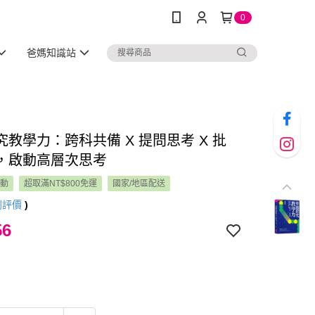
0
爸媽知識站
究教學力：跨科共備 X 提問思考 X 批
，啟動高層次思考
活動
超取滿NT$800免運
國家/地區配送
則評價
)
56