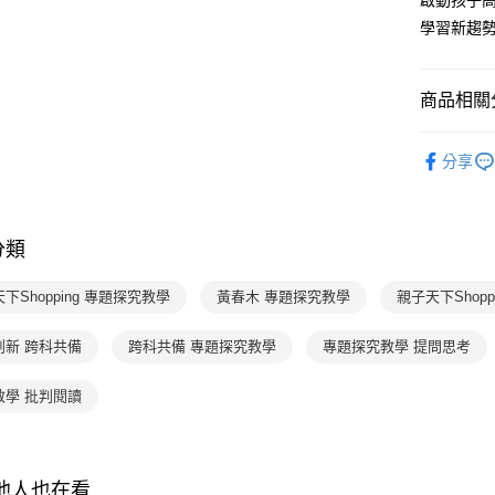
啟動孩子
【關於「A
ATM付款
完成交易
AFTEE
學習新趨勢
3.實際核
便利好安
4.訂單成
１．簡單
消。如遇
２．便利
運送方式
商品相關分
無法說明
３．安心
【繳款方
付款後全
1.分期款
分齡推薦
【「AFT
醒簡訊。
分享
每筆NT$7
１．於結帳
主題書單
2.透過簡
付」結帳
帳／街口支
付款後7-1
２．訂單
品牌旗艦
３．收到繳
每筆NT$7
【注意事
／ATM／
分類
品牌旗艦
1.本服務
※ 請注意
國內宅配/
用戶於交
絡購買商品
下Shopping 專題探究教學
黃春木 專題探究教學
親子天下Shopp
款買賣價
先享後付
每筆NT$7
2.基於同
※ 交易是
資料（包
是否繳費成
離島宅配
創新 跨科共備
跨科共備 專題探究教學
專題探究教學 提問思考
用，由本
付客戶支
每筆NT$2
3.完整用
教學 批判閱讀
【注意事
海外包裹
１．透過由
交易，需
求債權轉
２．關於
其他人也在看