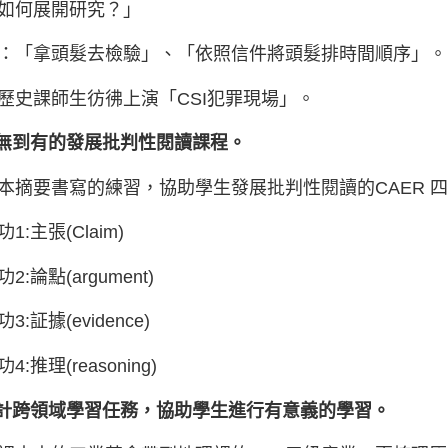
如何展開研究？」
：「拿頭髮去檢驗」、「依照信件將頭髮排時間順序」。
歷史課師生彷彿上演「CSI犯罪現場」。
無到有的發展批判性閱讀課程。
本摘要書寫的練習，協助學生發展批判性閱讀的CAER 
1:主張(Claim)
2:論點(argument)
3:証據(evidence)
4:推理(reasoning)
計跨領域學習任務，協助學生進行有意義的學習。