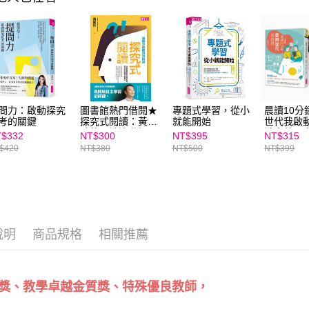
https://aft
３．未成
「AFTE
任。
４．使用「
即時審查
結果請求
５．嚴禁
形，恩沛
問力：啟動探究
圖書館熱門借閱★
專題式學習，從小
晨讀10分
動。
考的關鍵
探究式閱讀：黃國
就能開始
世代我啟
珍的閱讀進階課，
讀素養題
$332
NT$300
NT$395
NT$315
從自我提問到深度
$420
NT$380
NT$500
NT$399
思考，帶你讀出跨
域素養力
說明
商品規格
相關推薦
獎、教學卓越金質獎、特殊優良教師，