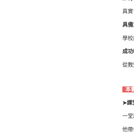
真實
具備
學校
成功
從教
本
➤課
一堂
他帶