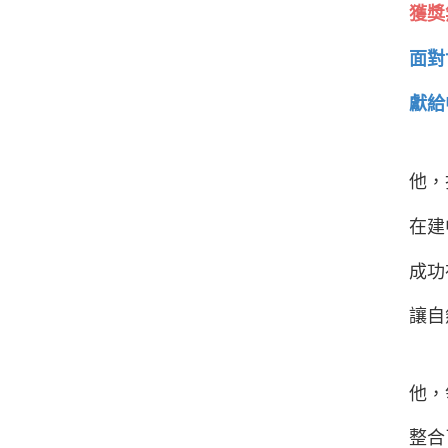
獲獎
面對
獻給
他，
在建
成功
讓自
他，
整合