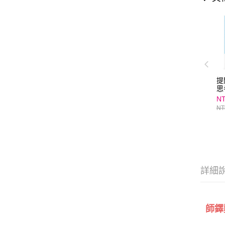
提
思
NT
NT
詳細
師鐸