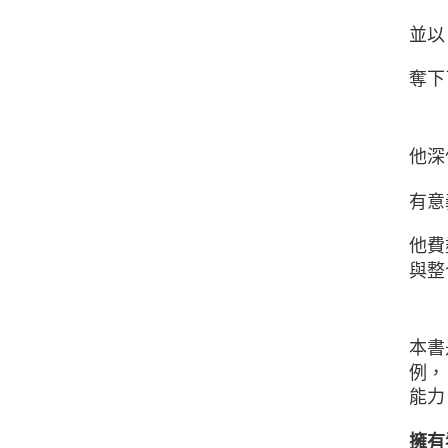
並以
奪下
他深
有意
他費
與整
本書
例
能力
擁有