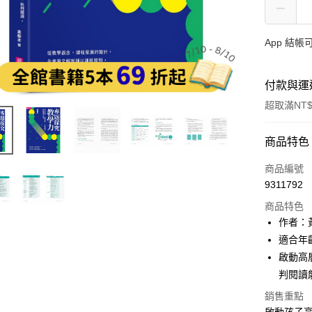
App 結
付款與運
超取滿NT$
付款方式
商品特色
信用卡一
商品編號
9311792
LINE Pay
商品特色
Apple Pay
作者：
適合年
大哥付你
啟動高
相關說明
【大哥付
判閱讀
AFTEE先
1.本服務
銷售重點
2.付款方
相關說明
流程，驗