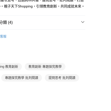
高層次思考，透過跨科共備、提問思考、批判閱讀，打造
FTEE先享後付」】
。
先享後付是「在收到商品之後才付款」的支付方式。 讓您購物簡單
。親子天下Shopping，引領教育創新，共同成就未來。
准額度、可分期數及費用金額請依後續交易確認頁面所載為準。
心！
立30分鐘內，如未前往確認交易或遇審核未通過，訂單將自動取
：不需註冊會員、不需綁卡、不需儲值。
「轉專審核」未通過狀況，表示未達大哥付你分期系統評分，恕
：只要手機號碼，簡訊認證，即可結帳。
類 (4)
評估內容。
：先確認商品／服務後，再付款。
式說明】
家取貨
項不併入電信帳單，「大哥付你分期」於每月結算日後寄送繳費提
學習與教育
教育創新
EE先享後付」結帳流程】
客服
0，滿NT$800(含以上)免運費
方式選擇「AFTEE先享後付」後，將跳轉至「AFTEE先享後
訊連結打開帳單後，可選擇「超商條碼／台灣大直營門市／銀行轉
得獎推薦
教育創新100
頁面，進行簡訊認證並確認金額後，即可完成結帳。
付／iPASS MONEY」等通路繳費。
1取貨
成立數日內，您將收到繳費通知簡訊。
館
親子天下Podcast
十分鐘書房
費通知簡訊後14天內，點擊此簡訊中的連結，可透過四大超商
0，滿NT$800(含以上)免運費
項】
網路銀行／等多元方式進行付款，方視為交易完成。
館
親子天下Podcast
寧夏璐66號茶坊
係由「台灣大哥大股份有限公司」（以下簡稱本公司）所提供，讓
：結帳手續完成當下不需立刻繳費，但若您需要取消訂單，請聯
郵寄 (不適用離島、海外及郵局i郵箱)
易時，得透過本服務購買商品或服務，並由商店將買賣／分期付
的店家。未經商家同意取消之訂單仍視為有效，需透過AFTEE
ing 教育創新
教育創新 專題探究教學
金債權讓與本公司後，依約使用本公司帳單繳交帳款。
繳納相關費用。
0，滿NT$800(含以上)免運費
意付款使用「大哥付你分期」之契約關係目的，商店將以您的個人
否成功請以「AFTEE先享後付 」之結帳頁面顯示為準，若有關於
含姓名、電話或地址）提供予台灣大哥大進項蒐集、處理及利
功／繳費後需取消欲退款等相關疑問，請聯繫「AFTEE先享後
（澎湖、金門、馬祖、小琉球；不適用於郵局i郵箱）
專題探究教學 批判閱讀
提問思考 批判閱讀
公司與您本人進行分期帳單所需資料之確認、核對及更正。
援中心」
https://netprotections.freshdesk.com/support/home
00
戶服務條款，請詳閱以下連結：
https://oppay.tw/userRule
項】
航空運送
查看運費
恩沛科技股份有限公司提供之「AFTEE先享後付」服務完成之
依本服務之必要範圍內提供個人資料，並將交易相關給付款項請
讓予恩沛科技股份有限公司。
個人資料處理事宜，請瀏覽以下網址：