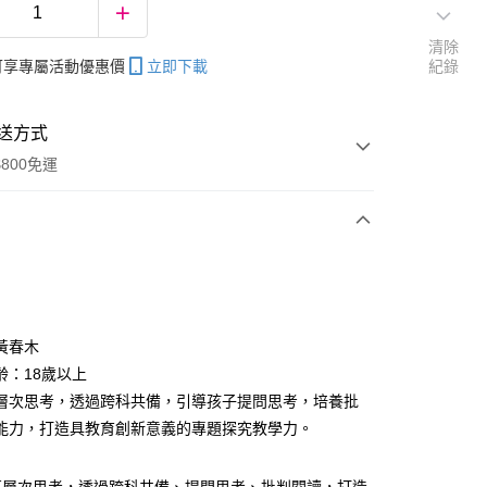
清除
帳可享專屬活動優惠價
立即下載
紀錄
送方式
800免運
次付款
黃春木
齡：18歲以上
分期
層次思考，透過跨科共備，引導孩子提問思考，培養批
你分期使用說明】
能力，打造具教育創新意義的專題探究教學力。
享後付
由台灣大哥大提供，台灣大哥大用戶可立即使用無須另外申請。
式選擇「大哥付你分期」，訂單成立後會自動跳轉到大哥付的交易
證手機門號後，選擇欲分期的期數、繳款截止日，確認付款後即