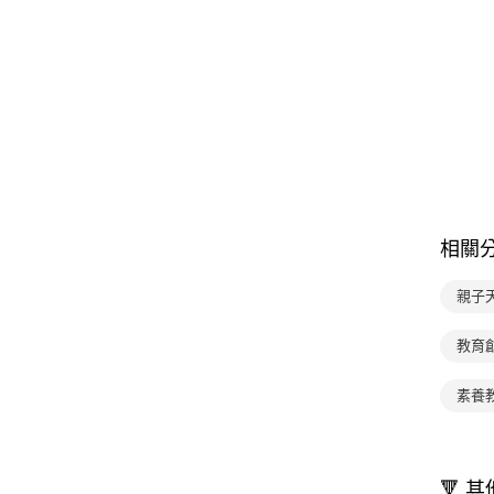
相關
親子天
教育
素養
🔻 