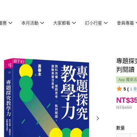
優惠
本月活動
大家都看
訂小行星
會員專屬
專題探
判閱讀
App 獨享
5 (
1
NT$3
NT$450
數量