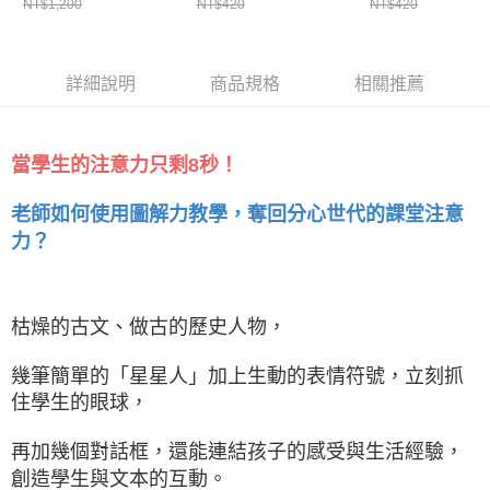
NT$1,200
NT$420
NT$420
學，一張圖秒懂知識架
超高效率、能真正「學
態致勝的實戰教
構
會」的秘密
詳細說明
商品規格
相關推薦
當學生的注意力只剩8秒！
老師如何使用圖解力教學，奪回分心世代的課堂注意
力？
枯燥的古文、做古的歷史人物，
幾筆簡單的「星星人」加上生動的表情符號，立刻抓
住學生的眼球，
再加幾個對話框，還能連結孩子的感受與生活經驗，
創造學生與文本的互動。