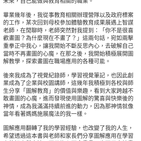
未來，自己能做與教育相關的職業。
畢業幾年後，我從事教育相關辦理營隊以及政府標案
的工作，某次回到母校參加體驗教育成果展遇上智謀
老師，在閒聊時，老師突然對我提到：「你不是很喜
歡畫圖？為什麼現在不畫了？」這兩句話，宛如兩擊
重拳正中我心，讓我開始不斷反思內心，去破解自己
當時不再畫圖的心魔，在那之後，我開始積極展開圖
解教學，探索畫圖在職場應用的各種可能。
後來我成為了視覺紀錄師，學習視覺筆記，也因此創
業成為了企業與校園講師，這幾年我積極到各校與師
生分享「圖解教育」的價值與樂趣，看到大家跨越不
敢畫圖的心魔，進而發現使用圖解的驚喜與快樂後的
神情，成為我滿滿持續前進的動力，因為那神情就像
當年看著媽媽施展魔法的我一樣。
圖解應用翻轉了我的學習經驗，也改變了我的人生，
希望透過這本書與老師和家長們分享圖解應用在學習