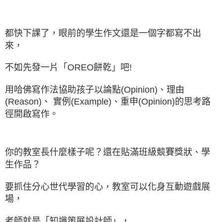
都快下課了，眼前的學生作文還是一個字都寫不出
來，
不如先發一片「OREO餅乾」吧!
用哈佛寫作法協助孩子以論點(Opinion)、理由
(Reason)、 實例(Example)、重申(Opinion)的思考路
徑開啟寫作。
你的教室長什麼樣子呢？還在貼滿班級競賽獎狀、學
生作品？
要抓住分心世代學習的心，教室可以化身互動遊戲展
場，
老師就是「知識策展設計師」，