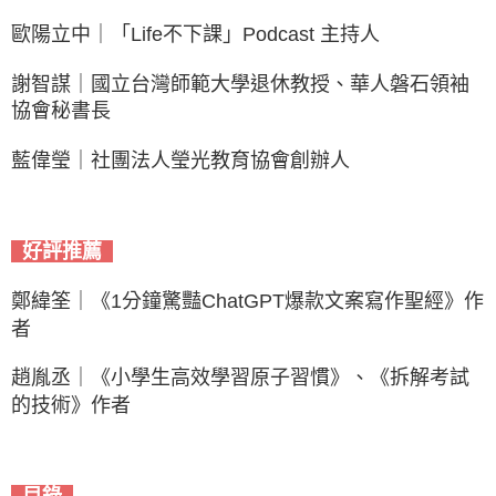
歐陽立中｜「Life不下課」Podcast 主持人
謝智謀｜國立台灣師範大學退休教授、華人磐石領袖
協會秘書長
藍偉瑩｜社團法人瑩光教育協會創辦人
好評推薦
鄭緯筌｜《1分鐘驚豔ChatGPT爆款文案寫作聖經》作
者
趙胤丞｜《小學生高效學習原子習慣》、《拆解考試
的技術》作者
目錄