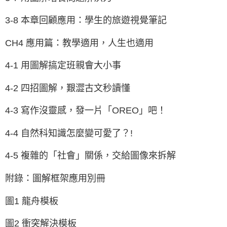
3-8 本章回顧應用：學生的旅遊視覺筆記
CH4 應用篇：教學適用，人生也適用
4-1 用圖解搞定班親會大小事
4-2 四招圖解，艱澀古文秒讀懂
4-3 寫作沒靈感，發一片「OREO」吧！
4-4 自然科知識怎麼變可愛了？!
4-5 複雜的「社會」關係，交給圖像來拆解
附錄：圖解框架應用別冊
圖1 龍舟模板
圖2 衝突解決模板