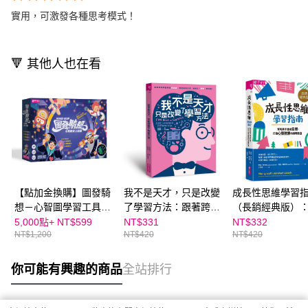
實用，可激發各種思考模式！
🔻 其他人也在看
【點加金換購】圖發騎
我不是天才，只是改變
成長性思維學習
想－心智圖學習工具，
了學習方法：跟著跨域
（長銷經典版）
贈練習筆記本｜玩中
學習專家余道昌，發現
孩子達成目標，
5,000點+
NT$599
NT$331
NT$332
NT$1,200
NT$420
NT$420
學，一張圖秒懂知識架
超高效率、能真正「學
態致勝的實戰教
構
會」的秘密
你可能有興趣的商品
全站排行