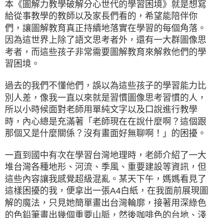
本《圖解力教學破解分心世代的學習困境》就是想寫
給從事教學的教師以及家長們看的，希望能陪伴你
們，讓圖解教育真正持續地落實在學習的每個角落。
因為這世界上除了語文思考者外，還有一大群圖像思
考者，而這些孩子非常需要圖解教育來解救他們的學
習困境。
過去的我們不懂他們，誤以為這些孩子的學習能力比
別人差，像我一直以來就是習慣圖像思考習慣的人，
所以小時候面對老師用單純文字以及口說進行教學
時，內心總是充滿著「老師現在在說什麼啊？這個跟
那個又是什麼關係？沒有畫面好無聊啊！」的困擾。
一直到國中有次在學習台灣地理時，老師介紹了一大
堆台灣各種地形、河流、季風、重要建設等資訊，但
這些內容讓我感覺超級混亂。某天下午，媽媽看見了
這樣困擾的我，便拿出一張A4白紙，在我面前展現圖
解的魔法，只見她簡單畫出台灣輪廓，接著用深綠色
的色鉛筆畫出幾個重要山脈，然後咖啡色的台地、淺