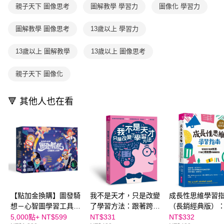
用戶於交易時，得透過本服務購買商品或服務，並由商店將買賣／分期付款
親子天下 圖像思考
圖解教學 學習力
圖像化 學習力
每筆NT$70，滿NT$800(含以上)免運費
購買商品的店家。未經商家同意取消之訂單仍視為有效，需透過AFTEE先享
買賣價金債權讓與本公司後，依約使用本公司帳單繳交帳款。
後付繳納相關費用。
2.基於同意付款使用「大哥付你分期」之契約關係目的，商店將以您的個人
離島宅配（澎湖、金門、馬祖、小琉球；不適用於郵局i郵箱）
※ 交易是否成功請以「AFTEE先享後付 」之結帳頁面顯示為準，若有關於
圖解教學 圖像思考
13歲以上 學習力
資料（包含姓名、電話或地址）提供予台灣大哥大進項蒐集、處理及利用，
是否繳費成功／繳費後需取消欲退款等相關疑問，請聯繫「AFTEE先享後付
每筆NT$200
由本公司與您本人進行分期帳單所需資料之確認、核對及更正。
客戶支援中心」
https://netprotections.freshdesk.com/support/home
3.完整用戶服務條款，請詳閱以下連結：
https://oppay.tw/userRule
13歲以上 圖解教學
13歲以上 圖像思考
海外包裹航空運送
查看運費
【注意事項】
１．透過由恩沛科技股份有限公司提供之「AFTEE先享後付」服務完成之交
親子天下 圖像化
易，需依本服務之必要範圍內提供個人資料，並將交易相關給付款項請求債
權轉讓予恩沛科技股份有限公司。
２．關於個人資料處理事宜，請瀏覽以下網址：
🔻 其他人也在看
https://aftee.tw/terms/#terms3
３．未成年的使用者請事先徵得法定代理人或監護人之同意方可使用
「AFTEE先享後付」，若未經同意申辦者引起之損失，本公司不負相關責
任。
４．使用「AFTEE先享後付」時，將依據個別帳號之用戶狀況，依本公司即
時審查核予不同之上限額度；若仍有額度不足之情形，本公司將視審查結果
請求用戶進行身份認證。
５．嚴禁一人註冊多個帳號或使用他人資訊註冊。若發現惡意使用之情形，
恩沛科技股份有限公司將有權停止該用戶之使用額度並採取法律行動。
【點加金換購】圖發騎
我不是天才，只是改變
成長性思維學習
想－心智圖學習工具，
了學習方法：跟著跨域
（長銷經典版）
贈練習筆記本｜玩中
學習專家余道昌，發現
孩子達成目標，
5,000點+
NT$599
NT$331
NT$332