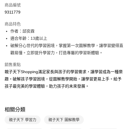
商品編號
LINE Pay
9311779
Apple Pay
商品特色
大哥付你分期
作者：邱奕霖
相關說明
適合年齡：13歲以上
【大哥付你分期使用說明】
破解分心世代的學習困境，掌握第一次圖解教學，讓學習變得直
AFTEE先享後付
1.本服務由台灣大哥大提供，台灣大哥大用戶可立即使用無須另外申請。
觀易懂。立即提升學習力，打造專屬的學習新體驗。
2.付款方式選擇「大哥付你分期」，訂單成立後會自動跳轉到大哥付的交易
相關說明
流程，驗證手機門號後，選擇欲分期的期數、繳款截止日，確認付款後即完
【關於「AFTEE先享後付」】
成交易。
銷售重點
ATM付款
AFTEE先享後付是「在收到商品之後才付款」的支付方式。 讓您購物簡單
3.實際核准額度、可分期數及費用金額請依後續交易確認頁面所載為準。
親子天下Shopping滿足家長與孩子的學習需求，讓學習成為一種樂
便利好安心！
4.訂單成立30分鐘內，如未前往確認交易或遇審核未通過，訂單將自動取
１．簡單：不需註冊會員、不需綁卡、不需儲值。
趣。破解孩子學習困境，從圖解教學開始，讓學習更易上手。給予
運送方式
消。如遇「轉專審核」未通過狀況，表示未達大哥付你分期系統評分，恕無
２．便利：只要手機號碼，簡訊認證，即可結帳。
法說明評估內容。
孩子最完美的學習體驗，助力孩子的未來發展。
３．安心：先確認商品／服務後，再付款。
付款後全家取貨｜8/8-8/14運費優惠，結帳滿499即享免運。
【繳款方式說明】
1.分期款項不併入電信帳單，「大哥付你分期」於每月結算日後寄送繳費提
每筆NT$70，滿NT$499(含以上)免運費
【「AFTEE先享後付」結帳流程】
醒簡訊。
１．於結帳方式選擇「AFTEE先享後付」後，將跳轉至「AFTEE先享後付」
2.透過簡訊連結打開帳單後，可選擇「超商條碼／台灣大直營門市／銀行轉
付款後7-11取貨
結帳頁面，進行簡訊認證並確認金額後，即可完成結帳。
相關分類
帳／街口支付／iPASS MONEY」等通路繳費。
２．訂單成立數日內，您將收到繳費通知簡訊。
每筆NT$70，滿NT$800(含以上)免運費
３．收到繳費通知簡訊後14天內，點擊此簡訊中的連結，可透過四大超商／
親子天下 學習力
親子天下 圖解教學
【注意事項】
ATM／網路銀行／等多元方式進行付款，方視為交易完成。
國內宅配/郵寄 (不適用離島、海外及郵局i郵箱)
1.本服務係由「台灣大哥大股份有限公司」（以下簡稱本公司）所提供，讓
※ 請注意：結帳手續完成當下不需立刻繳費，但若您需要取消訂單，請聯絡