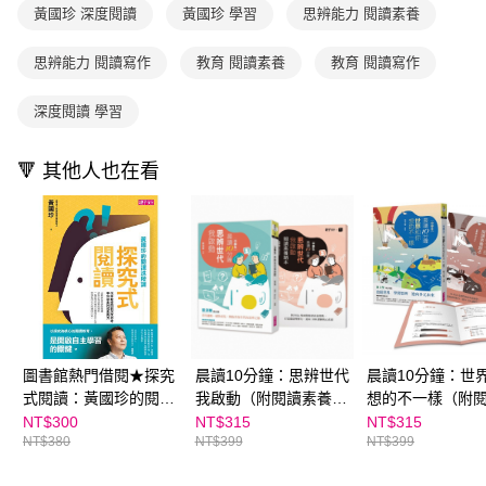
用戶於交易時，得透過本服務購買商品或服務，並由商店將買賣／分期付款
黃國珍 深度閱讀
黃國珍 學習
思辨能力 閱讀素養
每筆NT$70，滿NT$800(含以上)免運費
購買商品的店家。未經商家同意取消之訂單仍視為有效，需透過AFTEE先享
買賣價金債權讓與本公司後，依約使用本公司帳單繳交帳款。
後付繳納相關費用。
2.基於同意付款使用「大哥付你分期」之契約關係目的，商店將以您的個人
離島宅配（澎湖、金門、馬祖、小琉球；不適用於郵局i郵箱）
※ 交易是否成功請以「AFTEE先享後付 」之結帳頁面顯示為準，若有關於
思辨能力 閱讀寫作
教育 閱讀素養
教育 閱讀寫作
資料（包含姓名、電話或地址）提供予台灣大哥大進項蒐集、處理及利用，
是否繳費成功／繳費後需取消欲退款等相關疑問，請聯繫「AFTEE先享後付
每筆NT$200
由本公司與您本人進行分期帳單所需資料之確認、核對及更正。
客戶支援中心」
https://netprotections.freshdesk.com/support/home
3.完整用戶服務條款，請詳閱以下連結：
https://oppay.tw/userRule
深度閱讀 學習
海外包裹航空運送
查看運費
【注意事項】
１．透過由恩沛科技股份有限公司提供之「AFTEE先享後付」服務完成之交
🔻 其他人也在看
易，需依本服務之必要範圍內提供個人資料，並將交易相關給付款項請求債
權轉讓予恩沛科技股份有限公司。
２．關於個人資料處理事宜，請瀏覽以下網址：
https://aftee.tw/terms/#terms3
３．未成年的使用者請事先徵得法定代理人或監護人之同意方可使用
「AFTEE先享後付」，若未經同意申辦者引起之損失，本公司不負相關責
任。
４．使用「AFTEE先享後付」時，將依據個別帳號之用戶狀況，依本公司即
時審查核予不同之上限額度；若仍有額度不足之情形，本公司將視審查結果
請求用戶進行身份認證。
５．嚴禁一人註冊多個帳號或使用他人資訊註冊。若發現惡意使用之情形，
圖書館熱門借閱★探究
晨讀10分鐘：思辨世代
晨讀10分鐘：世
恩沛科技股份有限公司將有權停止該用戶之使用額度並採取法律行動。
式閱讀：黃國珍的閱讀
我啟動（附閱讀素養題
想的不一樣（附
進階課，從自我提問到
本）
養題本）
NT$300
NT$315
NT$315
NT$380
NT$399
NT$399
深度思考，帶你讀出跨
域素養力