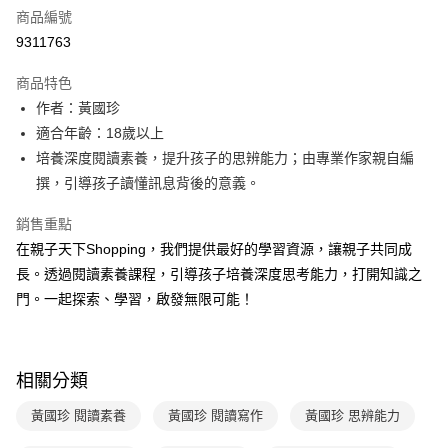
商品編號
LINE Pay
9311763
Apple Pay
商品特色
大哥付你分期
作者：黃國珍
相關說明
適合年齡：18歲以上
【大哥付你分期使用說明】
培養深度閱讀素養，提升孩子的思辨能力；由專業作家親自編
AFTEE先享後付
1.本服務由台灣大哥大提供，台灣大哥大用戶可立即使用無須另外申請。
撰，引導孩子讀懂訊息背後的意義。
2.付款方式選擇「大哥付你分期」，訂單成立後會自動跳轉到大哥付的交易
相關說明
流程，驗證手機門號後，選擇欲分期的期數、繳款截止日，確認付款後即完
【關於「AFTEE先享後付」】
成交易。
銷售重點
ATM付款
AFTEE先享後付是「在收到商品之後才付款」的支付方式。 讓您購物簡單
3.實際核准額度、可分期數及費用金額請依後續交易確認頁面所載為準。
在親子天下Shopping，我們提供最好的學習資源，讓親子共同成
便利好安心！
4.訂單成立30分鐘內，如未前往確認交易或遇審核未通過，訂單將自動取
１．簡單：不需註冊會員、不需綁卡、不需儲值。
長。透過閱讀素養課程，引導孩子培養深度思考能力，打開知識之
運送方式
消。如遇「轉專審核」未通過狀況，表示未達大哥付你分期系統評分，恕無
２．便利：只要手機號碼，簡訊認證，即可結帳。
法說明評估內容。
門。一起探索、學習，啟發無限可能！
３．安心：先確認商品／服務後，再付款。
付款後全家取貨
【繳款方式說明】
1.分期款項不併入電信帳單，「大哥付你分期」於每月結算日後寄送繳費提
每筆NT$70，滿NT$800(含以上)免運費
【「AFTEE先享後付」結帳流程】
醒簡訊。
１．於結帳方式選擇「AFTEE先享後付」後，將跳轉至「AFTEE先享後付」
2.透過簡訊連結打開帳單後，可選擇「超商條碼／台灣大直營門市／銀行轉
付款後7-11取貨
結帳頁面，進行簡訊認證並確認金額後，即可完成結帳。
相關分類
帳／街口支付／iPASS MONEY」等通路繳費。
２．訂單成立數日內，您將收到繳費通知簡訊。
每筆NT$70，滿NT$800(含以上)免運費
３．收到繳費通知簡訊後14天內，點擊此簡訊中的連結，可透過四大超商／
黃國珍 閱讀素養
黃國珍 閱讀寫作
黃國珍 思辨能力
【注意事項】
ATM／網路銀行／等多元方式進行付款，方視為交易完成。
國內宅配/郵寄 (不適用離島、海外及郵局i郵箱)
1.本服務係由「台灣大哥大股份有限公司」（以下簡稱本公司）所提供，讓
※ 請注意：結帳手續完成當下不需立刻繳費，但若您需要取消訂單，請聯絡