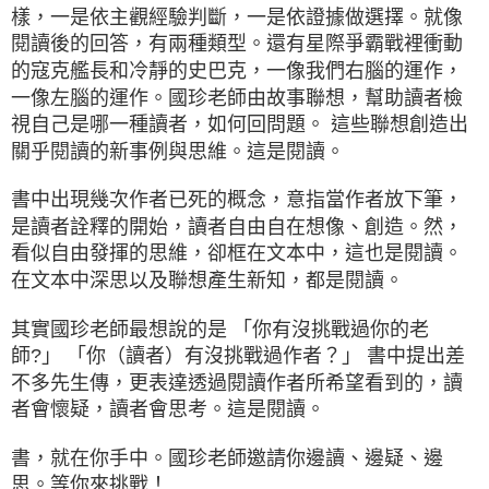
樣，一是依主觀經驗判斷，一是依證據做選擇。就像
閱讀後的回答，有兩種類型。還有星際爭霸戰裡衝動
的寇克艦長和冷靜的史巴克，一像我們右腦的運作，
一像左腦的運作。國珍老師由故事聯想，幫助讀者檢
視自己是哪一種讀者，如何回問題。 這些聯想創造出
關乎閱讀的新事例與思維。這是閱讀。
書中出現幾次作者已死的概念，意指當作者放下筆，
是讀者詮釋的開始，讀者自由自在想像、創造。然，
看似自由發揮的思維，卻框在文本中，這也是閱讀。
在文本中深思以及聯想產生新知，都是閱讀。
其實國珍老師最想說的是 「你有沒挑戰過你的老
師?」 「你（讀者）有沒挑戰過作者？」 書中提出差
不多先生傳，更表達透過閱讀作者所希望看到的，讀
者會懷疑，讀者會思考。這是閱讀。
書，就在你手中。國珍老師邀請你邊讀、邊疑、邊
思。等你來挑戰！