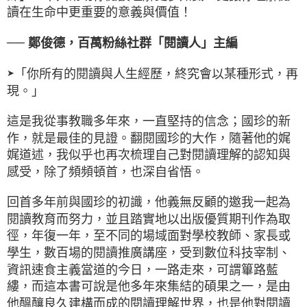
讀在生命中更重要的意義與價值！
──
鄭俊德，百萬粉絲社群「閱讀人」主編
「你所有的閱讀與人生經歷，終究會以某種形式，再
➤
現。」
這是我從事教職多年來，一直堅持的信念；國珍的新
作，就是最佳的見證。翻閱國珍的大作，隨著他的娓
娓道述，我似乎也再次梳理自己對閱讀理解的認知與
感受，除了頻頻頓首，也深自省悟。
回首多年前與國珍的初識，他義無反顧的邀我一起為
閱讀教育而努力，並且踏實地以出版優質期刊作為取
徑，年復一年，至不同的場域面對學校教師、家長或
學生，數百場的閱讀推廣講座，受到數位科技宰制、
資訊速食主義當道的今日，一路走來，可謂篳路藍
縷，而這本書可說是他多年來集結的碩果之一，是由
他醞釀良久建構而成的閱讀理解世界，也是他對閱讀