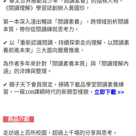
✔ 華文世界推動青少年「閱讀素養」的指標人物、
《閱讀理解》學習誌創辦人黃國珍，
第一本深入淺出暢談「閱讀素養」，跨領域剖析閱讀
本質，帶你從閱讀練就思考力。
✔ 以「重新認識閱讀、持續探索走向理解、以閱讀素
養前進未來」三大面向層層推進，
為作者多年來針對「閱讀素養本質」與「閱讀理解內
涵」的淬煉與整理。
✔ 親子天下會員限定，掃碼下載品學堂閱讀素養練
習，一窺108課綱時代的新題型樣貌，
立即下載 >>
商品介紹
走訪過上百所校園，超過上千場的分享與思考，