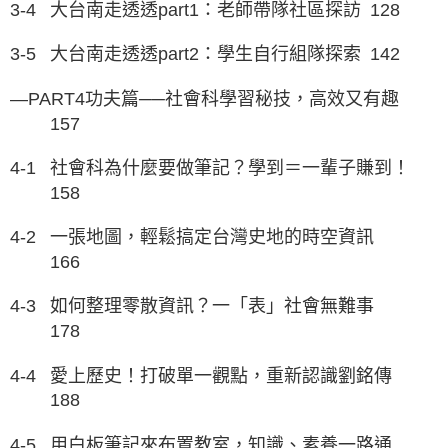
3-4
大台南走透透part1：老師帶隊社區探訪
128
3-5
大台南走透透part2：學生自行組隊探索
142
—PART4功夫篇──社會科學習秘技，高效又有趣
157
4-1
社會科為什麼要做筆記？學到＝一輩子賺到！
158
4-2
一張地圖，輕鬆搞定台灣史地的時空資訊
166
4-3
如何整理零散資訊？一「表」社會無難事
178
4-4
愛上歷史！打破單一觀點，重新認識劉銘傳
188
4-5
用白板筆記來布置教室，知識、素養一路通