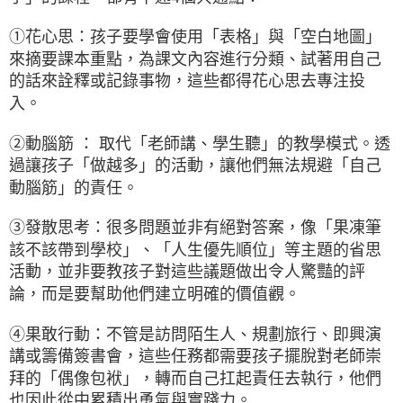
①花心思：孩子要學會使用「表格」與「空白地圖」
來摘要課本重點，為課文內容進行分類、試著用自己
的話來詮釋或記錄事物，這些都得花心思去專注投
入。
②動腦筋 ： 取代「老師講、學生聽」的教學模式。透
過讓孩子「做越多」的活動，讓他們無法規避「自己
動腦筋」的責任。
③發散思考：很多問題並非有絕對答案，像「果凍筆
該不該帶到學校」、「人生優先順位」等主題的省思
活動，並非要教孩子對這些議題做出令人驚豔的評
論，而是要幫助他們建立明確的價值觀。
④果敢行動：不管是訪問陌生人、規劃旅行、即興演
講或籌備簽書會，這些任務都需要孩子擺脫對老師崇
拜的「偶像包袱」，轉而自己扛起責任去執行，他們
也因此從中累積出勇氣與實踐力。