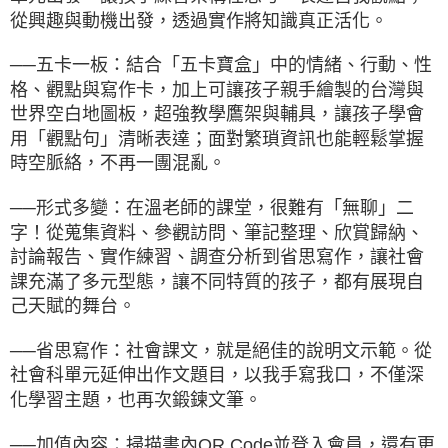
從興趣與動機出發，透過實作將知識真正活化。
──五卡一板：結合「五卡寶盒」中的情緒、行動、性
格、觀點與寫作卡，加上可讓孩子親手繪製的台灣與
世界空白地圖板，超強教學鷹架與輔具，讓孩子學會
用「觀點句」清晰表達；面對繁瑣資訊也能輕鬆掌握
時空脈絡，不再一團混亂。
──形式多變：在溫老師的課堂，很難有「無聊」二
字！從蒐集資料、參觀訪問、筆記整理、欣賞歸納、
討論報告、實作練習、調查分析到省思寫作，讓社會
課充滿了多元型態，讓不同特質的孩子，都有展現自
己天賦的舞台。
──省思寫作：社會課文，就是絕佳的說明文示範。從
社會科單元延伸出作文題目，以我手寫我口，不僅深
化學習主題，也再次鍛鍊文筆。
──加值內容：掃描書內QR Code並登入會員，還有更