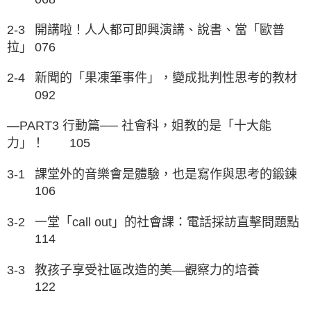
2-3
開講啦！人人都可即興演講、說書、當「歐普
拉」
076
2-4
新聞的「果凍筆事件」，變成批判性思考的教材
092
—PART3 行動篇── 社會科，姐教的是「十大能
力」！
105
3-1
課堂外的音樂會是體驗，也是寫作與思考的鍛鍊
106
3-2
一堂「call out」的社會課：電話採訪直擊問題點
114
3-3
教孩子享受社區改造的美—觀察力的培養
122