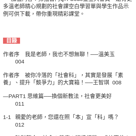
多溫老師精心規劃的社會課空白學習單與學生作品示
例可供下載，帶你重現精彩課堂。
目錄
作者序 我是老師，我也不想無聊！──溫美玉
004
作者序 被你冷落的「社會科」，其實是發展「素
養」、提升「競爭力」的大寶箱！──王智琪
008
—PART1 思維篇──換個新教法，社會更美好
011
1-1
親愛的老師，您還在照「本」宣「科」嗎？
012