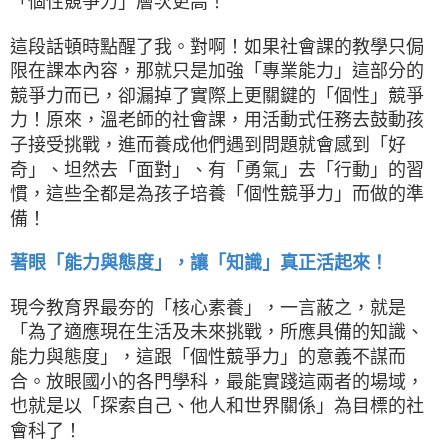
「個性競爭力」層次更高！
這段話頓時點醒了我。對啊！如果社會課的教學只侷
限在課本內容，那就只是加強「專業能力」這部分的
競爭力而已，卻漏掉了實際上更關鍵的「個性」競爭
力！原來，溫老師的社會課，用活動式任務去鼓動孩
子接受挑戰，進而養成他們遇到問題就會感到「好
奇」、坦然去「面對」、有「勇氣」去「行動」的習
慣，這些全都是為孩子培養「個性競爭力」而做的準
備！
著眼「能力與態度」，讓「知識」真正活起來！
現今教育界最夯的「核心素養」，一言蔽之，就是
「為了適應現在生活及未來挑戰，所應具備的知識、
能力與態度」，這跟「個性競爭力」的意義不謀而
合。放眼國小的各門學科，最能實踐這兩者的場域，
也就是以「探索自己、他人和世界關係」為目標的社
會科了！