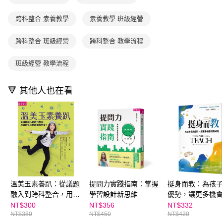
買賣價金債權讓與本公司後，依約使用本公司帳單繳交帳款。
後付繳納相關費用。
2.基於同意付款使用「大哥付你分期」之契約關係目的，商店將以您的個人
離島宅配（澎湖、金門、馬祖、小琉球；不適用於郵局i郵箱）
※ 交易是否成功請以「AFTEE先享後付 」之結帳頁面顯示為準，若有關於
跨科整合 素養教學
素養教學 班級經營
資料（包含姓名、電話或地址）提供予台灣大哥大進項蒐集、處理及利用，
是否繳費成功／繳費後需取消欲退款等相關疑問，請聯繫「AFTEE先享後付
每筆NT$200
由本公司與您本人進行分期帳單所需資料之確認、核對及更正。
客戶支援中心」
https://netprotections.freshdesk.com/support/home
3.完整用戶服務條款，請詳閱以下連結：
https://oppay.tw/userRule
跨科整合 班級經營
跨科整合 教學流程
海外包裹航空運送
查看運費
【注意事項】
１．透過由恩沛科技股份有限公司提供之「AFTEE先享後付」服務完成之交
班級經營 教學流程
易，需依本服務之必要範圍內提供個人資料，並將交易相關給付款項請求債
權轉讓予恩沛科技股份有限公司。
２．關於個人資料處理事宜，請瀏覽以下網址：
🔻 其他人也在看
https://aftee.tw/terms/#terms3
３．未成年的使用者請事先徵得法定代理人或監護人之同意方可使用
「AFTEE先享後付」，若未經同意申辦者引起之損失，本公司不負相關責
任。
４．使用「AFTEE先享後付」時，將依據個別帳號之用戶狀況，依本公司即
時審查核予不同之上限額度；若仍有額度不足之情形，本公司將視審查結果
請求用戶進行身份認證。
５．嚴禁一人註冊多個帳號或使用他人資訊註冊。若發現惡意使用之情形，
恩沛科技股份有限公司將有權停止該用戶之使用額度並採取法律行動。
溫美玉素養趴：從議題
提問力實踐指南：掌握
挺身而教：為孩
融入到跨科整合，用遊
學習設計新思維
優勢，讓更多機
戲化任務啟動真學習
可能
NT$300
NT$356
NT$332
NT$380
NT$450
NT$420