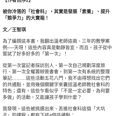
【作者自序2】
被你冷落的「社會科」，其實是發展「素養」、提升
「競爭力」的大寶箱！
文／王智琪
為了編撰這本書，我翻出溫老師這兩、三年的教學案
例──天呀！這些內容真是動靜皆宜，而且，孩子從中
嘗試了好多好多的「第一次」！
從第一次當記者採訪別人、第一次自己規劃深度旅
行、第一次全權籌辦簽書會，到第一次有系統的整理
筆記………這些活動五花八門，我不由得想找出它們
的共通點，並用幾個關鍵字來囊括溫老師教社會科的
特色；還有，這些乍看似乎「不是一定必要，為何要
多做」的活動，又能讓孩子學到什麼？
我發現，這些被挑選出來、丟進社會科這個「大坑
子」的課程，都有下述4個共通點：