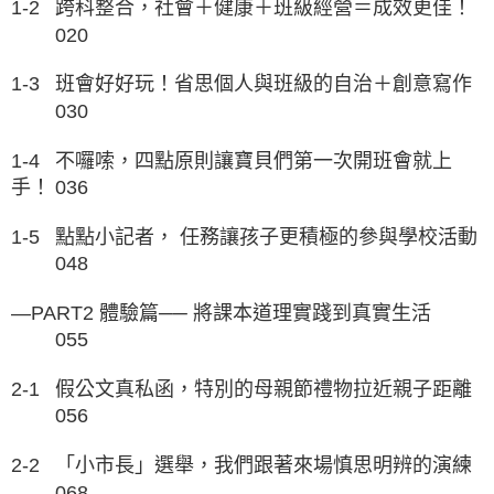
1-2
跨科整合，社會＋健康＋班級經營＝成效更佳！
020
1-3
班會好好玩！省思個人與班級的自治＋創意寫作
030
1-4
不囉嗦，四點原則讓寶貝們第一次開班會就上
手！
036
1-5
點點小記者， 任務讓孩子更積極的參與學校活動
048
—PART2 體驗篇── 將課本道理實踐到真實生活
055
2-1
假公文真私函，特別的母親節禮物拉近親子距離
056
2-2
「小市長」選舉，我們跟著來場慎思明辨的演練
068