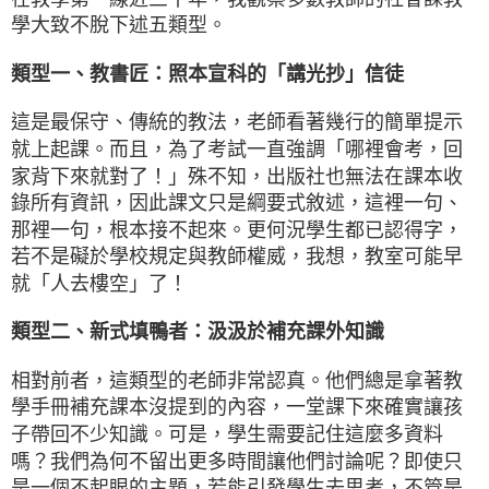
學大致不脫下述五類型。
類型一、教書匠：照本宣科的「講光抄」信徒
這是最保守、傳統的教法，老師看著幾行的簡單提示
就上起課。而且，為了考試一直強調「哪裡會考，回
家背下來就對了！」殊不知，出版社也無法在課本收
錄所有資訊，因此課文只是綱要式敘述，這裡一句、
那裡一句，根本接不起來。更何況學生都已認得字，
若不是礙於學校規定與教師權威，我想，教室可能早
就「人去樓空」了！
類型二、新式填鴨者：汲汲於補充課外知識
相對前者，這類型的老師非常認真。他們總是拿著教
學手冊補充課本沒提到的內容，一堂課下來確實讓孩
子帶回不少知識。可是，學生需要記住這麼多資料
嗎？我們為何不留出更多時間讓他們討論呢？即使只
是一個不起眼的主題，若能引發學生去思考，不管是