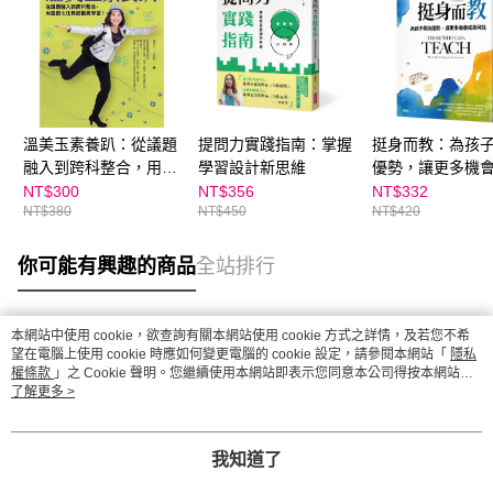
溫美玉素養趴：從議題
提問力實踐指南：掌握
挺身而教：為孩
融入到跨科整合，用遊
學習設計新思維
優勢，讓更多機
戲化任務啟動真學習
可能
NT$300
NT$356
NT$332
NT$380
NT$450
NT$420
你可能有興趣的商品
全站排行
本網站中使用 cookie，欲查詢有關本網站使用 cookie 方式之詳情，及若您不希
熱門標籤
望在電腦上使用 cookie 時應如何變更電腦的 cookie 設定，請參閱本網站「
隱私
權條款
」之 Cookie 聲明。您繼續使用本網站即表示您同意本公司得按本網站使
用條款之 Cookie 聲明使用 cookie。
了解更多 >
我知道了