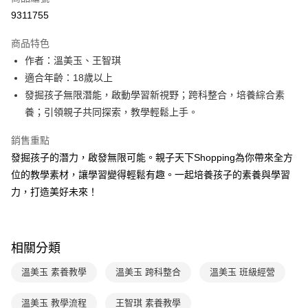
LINE Pay
9311755
Apple Pay
商品特色
大哥付你分期
作者：溫美玉、王智琪
相關說明
適合年齡：18歲以上
【大哥付你分期使用說明】
發掘孩子無限潛能，啟動學習新視野；跨科整合，培養綜合素
AFTEE先享後付
1.本服務由台灣大哥大提供，台灣大哥大用戶可立即使用無須另外申請。
養；引領親子共同探索，教學輕鬆上手。
2.付款方式選擇「大哥付你分期」，訂單成立後會自動跳轉到大哥付的交易
相關說明
流程，驗證手機門號後，選擇欲分期的期數、繳款截止日，確認付款後即完
【關於「AFTEE先享後付」】
成交易。
銷售重點
ATM付款
AFTEE先享後付是「在收到商品之後才付款」的支付方式。 讓您購物簡單
3.實際核准額度、可分期數及費用金額請依後續交易確認頁面所載為準。
發掘孩子的潛力，啟發無限可能。親子天下Shopping為你帶來全方
便利好安心！
4.訂單成立30分鐘內，如未前往確認交易或遇審核未通過，訂單將自動取
１．簡單：不需註冊會員、不需綁卡、不需儲值。
位的教學素材，讓學習變得輕鬆有趣。一起培養孩子的素養與學習
運送方式
消。如遇「轉專審核」未通過狀況，表示未達大哥付你分期系統評分，恕無
２．便利：只要手機號碼，簡訊認證，即可結帳。
法說明評估內容。
力，打造美好未來！
３．安心：先確認商品／服務後，再付款。
付款後全家取貨｜8/8-8/14運費優惠，結帳滿499即享免運。
【繳款方式說明】
1.分期款項不併入電信帳單，「大哥付你分期」於每月結算日後寄送繳費提
每筆NT$70，滿NT$499(含以上)免運費
【「AFTEE先享後付」結帳流程】
醒簡訊。
１．於結帳方式選擇「AFTEE先享後付」後，將跳轉至「AFTEE先享後付」
2.透過簡訊連結打開帳單後，可選擇「超商條碼／台灣大直營門市／銀行轉
付款後7-11取貨
結帳頁面，進行簡訊認證並確認金額後，即可完成結帳。
相關分類
帳／街口支付／iPASS MONEY」等通路繳費。
２．訂單成立數日內，您將收到繳費通知簡訊。
每筆NT$70，滿NT$800(含以上)免運費
３．收到繳費通知簡訊後14天內，點擊此簡訊中的連結，可透過四大超商／
溫美玉 素養教學
溫美玉 跨科整合
溫美玉 班級經營
【注意事項】
ATM／網路銀行／等多元方式進行付款，方視為交易完成。
國內宅配/郵寄 (不適用離島、海外及郵局i郵箱)
1.本服務係由「台灣大哥大股份有限公司」（以下簡稱本公司）所提供，讓
※ 請注意：結帳手續完成當下不需立刻繳費，但若您需要取消訂單，請聯絡
用戶於交易時，得透過本服務購買商品或服務，並由商店將買賣／分期付款
溫美玉 教學流程
王智琪 素養教學
每筆NT$70，滿NT$800(含以上)免運費
購買商品的店家。未經商家同意取消之訂單仍視為有效，需透過AFTEE先享