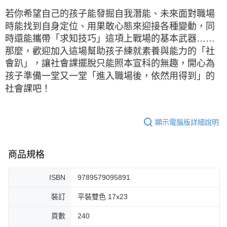
若你希望自己的孩子能發掘自我潛能、未來面對職場
時能找到自身定位、用果敢心態來迎接各種變動，同
時還能攜帶「求知技巧」這項上戰場的基本武器……
那麼，歡迎加入這場幫助孩子練就素養與能力的「社
會趴」，讓社會課擺脫只能照本宣科的無趣，開心為
孩子準備一堂又一堂「進入職場後，依然用得到」的
社會課吧！
顯示電腦版詳細說明
商品規格
ISBN
9789579095891
裝訂
平裝雙色 17x23
頁數
240