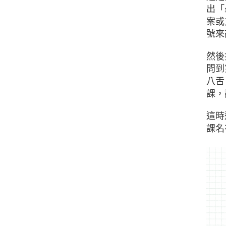
出「
案或
號來
然後
問到
八舌
課，
這時
課名