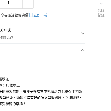
清除
帳可享專屬活動優惠價
立即下載
紀錄
送方式
499免運
次付款
賴秋江
齡：13歲以上
分期
子的學習潛能，讓孩子在課堂中充滿活力！賴秋江老師
你分期使用說明】
招教學秘訣，助您打造有趣的語文學習環境。立即挑戰，
享後付
由台灣大哥大提供，台灣大哥大用戶可立即使用無須另外申請。
享受學習的樂趣！
式選擇「大哥付你分期」，訂單成立後會自動跳轉到大哥付的交易
證手機門號後，選擇欲分期的期數、繳款截止日，確認付款後即