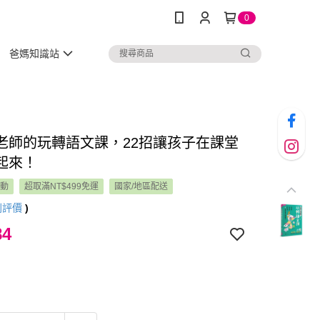
0
爸媽知識站
老師的玩轉語文課，22招讓孩子在課堂
h起來！
活動
超取滿NT$499免運
國家/地區配送
則評價
)
84