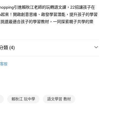
FTEE先享後付」】
。
先享後付是「在收到商品之後才付款」的支付方式。 讓您購物簡單
hopping引進賴秋江老師的玩轉語文課，22招讓孩子在
准額度、可分期數及費用金額請依後續交易確認頁面所載為準。
心！
gh起來！開啟創意思維、啟發學習潛能，提升孩子的學習
立30分鐘內，如未前往確認交易或遇審核未通過，訂單將自動取
：不需註冊會員、不需綁卡、不需儲值。
「轉專審核」未通過狀況，表示未達大哥付你分期系統評分，恕
來挑選最適合孩子的學習教材，一同探索親子共學的樂
：只要手機號碼，簡訊認證，即可結帳。
評估內容。
：先確認商品／服務後，再付款。
式說明】
取貨｜8/8-8/14運費優惠，結帳滿499即享免運。
項不併入電信帳單，「大哥付你分期」於每月結算日後寄送繳費提
EE先享後付」結帳流程】
0，滿NT$499(含以上)免運費
方式選擇「AFTEE先享後付」後，將跳轉至「AFTEE先享後
訊連結打開帳單後，可選擇「超商條碼／台灣大直營門市／銀行轉
類 (4)
頁面，進行簡訊認證並確認金額後，即可完成結帳。
付／iPASS MONEY」等通路繳費。
1取貨
成立數日內，您將收到繳費通知簡訊。
費通知簡訊後14天內，點擊此簡訊中的連結，可透過四大超商
學習與教育
教出學習力
0，滿NT$800(含以上)免運費
項】
網路銀行／等多元方式進行付款，方視為交易完成。
客服
係由「台灣大哥大股份有限公司」（以下簡稱本公司）所提供，讓
分科學習
國文
：結帳手續完成當下不需立刻繳費，但若您需要取消訂單，請聯
郵寄 (不適用離島、海外及郵局i郵箱)
易時，得透過本服務購買商品或服務，並由商店將買賣／分期付
的店家。未經商家同意取消之訂單仍視為有效，需透過AFTEE
金債權讓與本公司後，依約使用本公司帳單繳交帳款。
得獎推薦
教育創新100
繳納相關費用。
0，滿NT$800(含以上)免運費
意付款使用「大哥付你分期」之契約關係目的，商店將以您的個人
否成功請以「AFTEE先享後付 」之結帳頁面顯示為準，若有關於
館
親子天下Podcast
十分鐘書房
含姓名、電話或地址）提供予台灣大哥大進項蒐集、處理及利
功／繳費後需取消欲退款等相關疑問，請聯繫「AFTEE先享後
（澎湖、金門、馬祖、小琉球；不適用於郵局i郵箱）
公司與您本人進行分期帳單所需資料之確認、核對及更正。
援中心」
https://netprotections.freshdesk.com/support/home
00
戶服務條款，請詳閱以下連結：
https://oppay.tw/userRule
賴秋江 玩中學
語文學習 教材
項】
航空運送
查看運費
恩沛科技股份有限公司提供之「AFTEE先享後付」服務完成之
依本服務之必要範圍內提供個人資料，並將交易相關給付款項請
讓予恩沛科技股份有限公司。
個人資料處理事宜，請瀏覽以下網址：