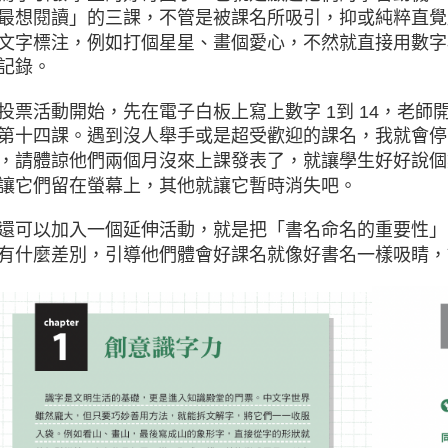
最想閱讀」的三課，不管是被課名所吸引，抑或純粹直覺
文字標注，例如打個星星、畫個愛心，不然就直接用數字
記錄。
投票活動開始，先在電子白板上寫上數字 1到 14，老
第十四課。遇到沒人舉手或是超受歡迎的課名，我就會停
，請體諒他們兩個月沒來上課發表了，就讓學生好好說個
讓它們留在螢幕上，其他就讓它暫時消失吧。
還可以加入一個延伸活動，就是把「書名命名的重要性」
有什麼差別，引導他們體會好課名就像好書名一樣吸睛，