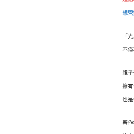
想營
「光
不僅
親子
擁有
也是
著作