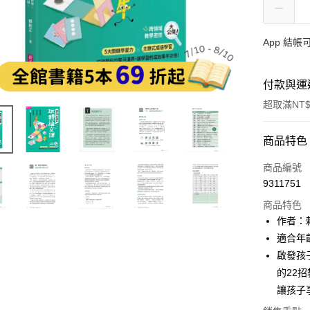
App 結
付款與運
超取滿NT$
付款方式
商品特色
信用卡一
商品編號
9311751
LINE Pay
商品特色
Apple Pay
作者：
適合年
大哥付你
啟發孩
相關說明
【大哥付
的22
AFTEE先
1.本服務
讓孩子
2.付款方
相關說明
流程，驗