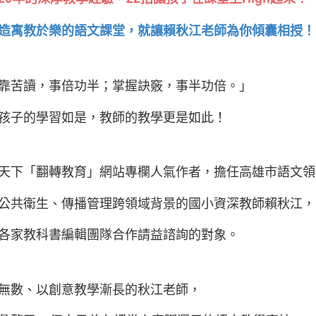
造寓教於樂的語文課堂，就讓賴秋江老師為你傾囊相授！
靠苦讀，事倍功半；掌握訣竅，事半功倍。」
孩子的學習如是，教師的教學更是如此！
天下「翻轉教育」網站專欄人氣作者，擔任高雄市語文
公共衛生、傳播管理跨領域背景的國小資深教師賴秋江
各家教科書編輯團隊合作請益諮詢的對象。
無數、以創意教學漸長的秋江老師，