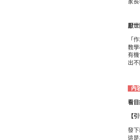
家長
厭世
「作
教學
有機
出不
內
看目
【引
發下
這是