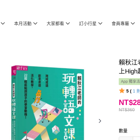
本月活動
大家都看
訂小行星
會員專屬
賴秋江
上Hig
App 獨享
5 (
1
NT$2
NT$360
數量