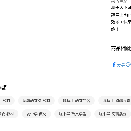
銷售重點
【關於「A
ATM付款
完成交易
AFTEE
親子天下S
3.實際核
便利好安
課堂上Hi
4.訂單成
１．簡單
消。如遇
效率。快
２．便利
運送方式
無法說明
３．安心
趣！
【繳款方
付款後全家
1.分期款
【「AFT
醒簡訊。
每筆NT$7
１．於結帳
2.透過簡
商品相關分
付」結帳
帳／街口支
付款後7-1
２．訂單
３．收到繳
分齡推薦
每筆NT$7
【注意事
／ATM／
分享
1.本服務
主題書單
※ 請注意
國內宅配/
用戶於交
絡購買商品
主題書單
款買賣價
先享後付
每筆NT$7
2.基於同
※ 交易是
分類
品牌旗艦
資料（包
是否繳費成
離島宅配
用，由本
付客戶支
每筆NT$2
3.完整用
江 教材
玩轉語文課 教材
賴秋江 語文學習
賴秋江 閱讀素養
【注意事
海外包裹
１．透過由
素養 教材
玩中學 教材
玩中學 語文學習
玩中學 閱讀素養
交易，需
求債權轉
２．關於