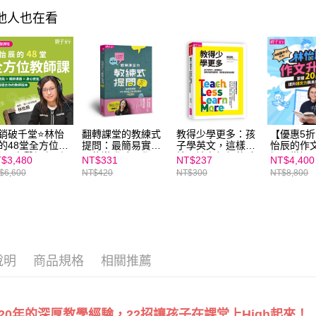
https://aft
其他人也在看
３．未成
「AFTE
任。
４．使用「
即時審查
結果請求
５．嚴禁
形，恩沛
動。
銷破千堂⭐️林怡
翻轉課堂的教練式
教得少學更多：孩
【優惠5折
的48堂全方位教
提問：最簡易實踐
子學英文，這樣開
怡辰的作
課 (有聲課程)｜
又能激發孩子學習
始！讓有興趣的聽
課：掌握2
$3,480
NT$331
NT$237
NT$4,400
深國小教師淬鍊
動機的3W對話
和讀，激發能活用
技巧，提
$6,600
NT$420
NT$300
NT$8,800
8年的教學精華
的說與寫
與未來實
線上課程
下線上學
說明
商品規格
相關推薦
20年的深厚教學經驗，22招讓孩子在課堂上High起來！