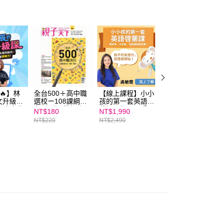
ee.tw/terms/#terms3
年的使用者請事先徵得法定代理人或監護人之同意方可使用
E先享後付」，若未經同意申辦者引起之損失，本公司不負相關責
AFTEE先享後付」時，將依據個別帳號之用戶狀況，依本公司
核予不同之上限額度；若仍有額度不足之情形，本公司將視審查
用戶進行身份認證。
一人註冊多個帳號或使用他人資訊註冊。若發現惡意使用之情
科技股份有限公司將有權停止該用戶之使用額度並採取法律行
🔥】林
全台500＋高中職
【線上課程】小小
【線上課程】周育
文升級
選校ー108課綱特
孩的第一套英語啟
如：從閱讀啟動孩
0大寫作
色X選修X雙語｜
蒙課：每天10分
子的大腦｜親子天
NT$180
NT$1,990
NT$1,990
升語文力
《親子天下》2023
鐘，用童謠玩出孩
下線上學校
NT$220
NT$2,490
NT$2,490
戰力！｜
年5月專刊
子的英語好感度｜
｜親子天
親子天下線上學校
校