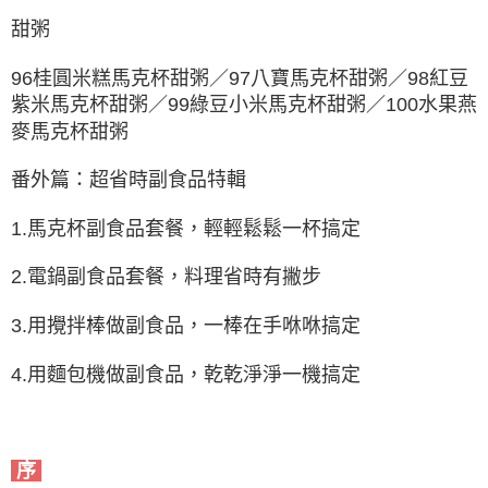
甜粥
96桂圓米糕馬克杯甜粥／97八寶馬克杯甜粥／98紅豆
紫米馬克杯甜粥／99綠豆小米馬克杯甜粥／100水果燕
麥馬克杯甜粥
番外篇：超省時副食品特輯
1.馬克杯副食品套餐，輕輕鬆鬆一杯搞定
2.電鍋副食品套餐，料理省時有撇步
3.用攪拌棒做副食品，一棒在手咻咻搞定
4.用麵包機做副食品，乾乾淨淨一機搞定
序