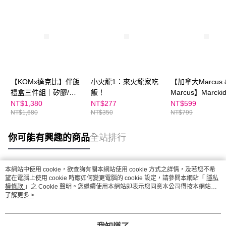
【KOMx達克比】伴飯
小火龍1：來火龍家吃
【加拿大Marcus 
禮盒三件組｜矽膠/磨
飯！
Marcus】Marcki
砂碗(粉/黃/紫)＋水杯
環保戶外防水野
NT$1,380
NT$277
NT$599
NT$1,680
NT$350
NT$799
＋便當袋 (加贈！彩色
(附提袋)
304圓弧湯匙)
你可能有興趣的商品
全站排行
本網站中使用 cookie，欲查詢有關本網站使用 cookie 方式之詳情，及若您不希
熱門標籤
望在電腦上使用 cookie 時應如何變更電腦的 cookie 設定，請參閱本網站「
隱私
權條款
」之 Cookie 聲明。您繼續使用本網站即表示您同意本公司得按本網站使
用條款之 Cookie 聲明使用 cookie。
了解更多 >