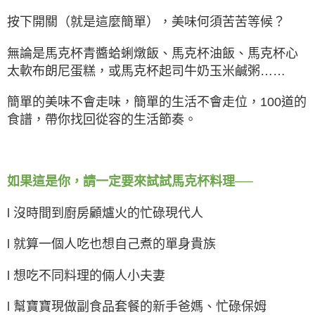
按下開關（就是這麼簡單），美味何須苦苦等候？
無論是馬克杯青醬蛤蜊燉飯、馬克杯油飯、馬克杯心
太軟布朗尼蛋糕，或馬克杯起司牛奶玉米鹹粥……
簡單的美味不會走味，簡單的生活不會走位，100道的
食譜，帶你找回從容的生活節奏。
如果這是你，請一定要來試試馬克杯料理──
l 沒時間到廚房顧爐火的忙碌現代人
l 就算一個人吃也想自己煮的單身貴族
l 想吃不同料理的倆人小夫妻
l 幫寶寶現做副食品套餐的新手爸媽、忙碌保姆