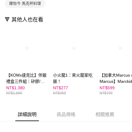
買賣價金債權讓與本公司後，依約使用本公司帳單繳交帳款。
後付繳納相關費用。
陳怡今 馬克杯料理
2.基於同意付款使用「大哥付你分期」之契約關係目的，商店將以您的個人
離島宅配（澎湖、金門、馬祖、小琉球；不適用於郵局i郵箱）
※ 交易是否成功請以「AFTEE先享後付 」之結帳頁面顯示為準，若有關於
資料（包含姓名、電話或地址）提供予台灣大哥大進項蒐集、處理及利用，
是否繳費成功／繳費後需取消欲退款等相關疑問，請聯繫「AFTEE先享後付
每筆NT$200
由本公司與您本人進行分期帳單所需資料之確認、核對及更正。
客戶支援中心」
https://netprotections.freshdesk.com/support/home
🔻 其他人也在看
3.完整用戶服務條款，請詳閱以下連結：
https://oppay.tw/userRule
海外包裹航空運送
查看運費
【注意事項】
１．透過由恩沛科技股份有限公司提供之「AFTEE先享後付」服務完成之交
易，需依本服務之必要範圍內提供個人資料，並將交易相關給付款項請求債
權轉讓予恩沛科技股份有限公司。
２．關於個人資料處理事宜，請瀏覽以下網址：
https://aftee.tw/terms/#terms3
３．未成年的使用者請事先徵得法定代理人或監護人之同意方可使用
「AFTEE先享後付」，若未經同意申辦者引起之損失，本公司不負相關責
任。
【KOMx達克比】伴飯
小火龍1：來火龍家吃
【加拿大Marcus 
４．使用「AFTEE先享後付」時，將依據個別帳號之用戶狀況，依本公司即
禮盒三件組｜矽膠/磨
飯！
Marcus】Marcki
時審查核予不同之上限額度；若仍有額度不足之情形，本公司將視審查結果
砂碗(粉/黃/紫)＋水杯
環保戶外防水野
請求用戶進行身份認證。
NT$1,380
NT$277
NT$599
５．嚴禁一人註冊多個帳號或使用他人資訊註冊。若發現惡意使用之情形，
NT$1,680
NT$350
NT$799
＋便當袋 (加贈！彩色
(附提袋)
恩沛科技股份有限公司將有權停止該用戶之使用額度並採取法律行動。
304圓弧湯匙)
詳細說明
商品規格
相關推薦