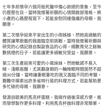
七年多前懷孕六個月胎死腹中傷心欲絕的景象，至今
仍歷歷在目，當時我懷著祈願的心情開啟部落格，將
小產的心路歷程寫下，若能安慰同樣傷痛的母親，我
願意。
第二次懷孕迎來平安出生的小雨姊姊，然她高過敏的
體質讓零廚藝的我面臨空前挑戰，當時我懷著祈願與
研究的心情記錄自製副食品的心得，細數育兒之餘無
數挑燈的日子，若能讓更多過敏兒受益，我願意。
第三次生產迎來可愛的小風妹妹，然她敏感不易入
睡、淺眠易醒，尤其翻身期的一輪睡眠時間居然不超
過30分鐘，當時讓重眠重吃的我又面臨不同的考驗，
艱難中摸索出許多省時行易的料理方式，若能幫助更
多忙碌的母親，我願意。
發源自歐美的馬克杯蛋糕，我操作過後深感方便，進
而發想製作更多料理。利用馬克杯做料理非常簡單，