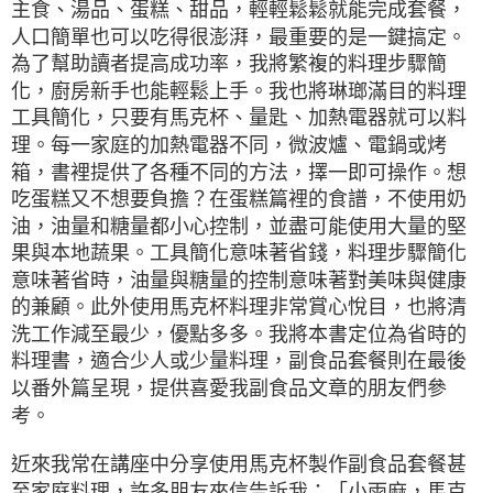
主食、湯品、蛋糕、甜品，輕輕鬆鬆就能完成套餐，
人口簡單也可以吃得很澎湃，最重要的是一鍵搞定。
為了幫助讀者提高成功率，我將繁複的料理步驟簡
化，廚房新手也能輕鬆上手。我也將琳瑯滿目的料理
工具簡化，只要有馬克杯、量匙、加熱電器就可以料
理。每一家庭的加熱電器不同，微波爐、電鍋或烤
箱，書裡提供了各種不同的方法，擇一即可操作。想
吃蛋糕又不想要負擔？在蛋糕篇裡的食譜，不使用奶
油，油量和糖量都小心控制，並盡可能使用大量的堅
果與本地蔬果。工具簡化意味著省錢，料理步驟簡化
意味著省時，油量與糖量的控制意味著對美味與健康
的兼顧。此外使用馬克杯料理非常賞心悅目，也將清
洗工作減至最少，優點多多。我將本書定位為省時的
料理書，適合少人或少量料理，副食品套餐則在最後
以番外篇呈現，提供喜愛我副食品文章的朋友們參
考。
近來我常在講座中分享使用馬克杯製作副食品套餐甚
至家庭料理，許多朋友來信告訴我：「小雨麻，馬克