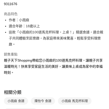
LINE Pay
9311676
Apple Pay
商品特色
大哥付你分期
作者：小雨麻
相關說明
適合年齡：18歲以上
【大哥付你分期使用說明】
這款「小雨麻的100道馬克杯料理，上桌！」精選食譜，適合親
AFTEE先享後付
1.本服務由台灣大哥大提供，台灣大哥大用戶可立即使用無須另外申請。
子共同體驗烹飪樂趣，為家庭帶來美味驚喜，輕鬆享受料理樂
2.付款方式選擇「大哥付你分期」，訂單成立後會自動跳轉到大哥付的交易
相關說明
流程，驗證手機門號後，選擇欲分期的期數、繳款截止日，確認付款後即完
趣。
【關於「AFTEE先享後付」】
成交易。
ATM付款
AFTEE先享後付是「在收到商品之後才付款」的支付方式。 讓您購物簡單
3.實際核准額度、可分期數及費用金額請依後續交易確認頁面所載為準。
銷售重點
便利好安心！
4.訂單成立30分鐘內，如未前往確認交易或遇審核未通過，訂單將自動取
１．簡單：不需註冊會員、不需綁卡、不需儲值。
親子天下Shopping帶給您小雨麻的100道馬克杯料理，讓親子共享
運送方式
消。如遇「轉專審核」未通過狀況，表示未達大哥付你分期系統評分，恕無
２．便利：只要手機號碼，簡訊認證，即可結帳。
法說明評估內容。
溫暖時光！快來享受家庭生活的美好，讓美味上桌成為家中的幸福
３．安心：先確認商品／服務後，再付款。
付款後全家取貨
【繳款方式說明】
時刻。
1.分期款項不併入電信帳單，「大哥付你分期」於每月結算日後寄送繳費提
每筆NT$70，滿NT$800(含以上)免運費
【「AFTEE先享後付」結帳流程】
醒簡訊。
１．於結帳方式選擇「AFTEE先享後付」後，將跳轉至「AFTEE先享後付」
2.透過簡訊連結打開帳單後，可選擇「超商條碼／台灣大直營門市／銀行轉
付款後7-11取貨
結帳頁面，進行簡訊認證並確認金額後，即可完成結帳。
帳／街口支付／iPASS MONEY」等通路繳費。
２．訂單成立數日內，您將收到繳費通知簡訊。
每筆NT$70，滿NT$800(含以上)免運費
相關分類
３．收到繳費通知簡訊後14天內，點擊此簡訊中的連結，可透過四大超商／
【注意事項】
ATM／網路銀行／等多元方式進行付款，方視為交易完成。
國內宅配/郵寄 (不適用離島、海外及郵局i郵箱)
1.本服務係由「台灣大哥大股份有限公司」（以下簡稱本公司）所提供，讓
小雨麻 食譜
陳怡今 食譜
小雨麻 馬克杯料理
※ 請注意：結帳手續完成當下不需立刻繳費，但若您需要取消訂單，請聯絡
用戶於交易時，得透過本服務購買商品或服務，並由商店將買賣／分期付款
每筆NT$70，滿NT$800(含以上)免運費
購買商品的店家。未經商家同意取消之訂單仍視為有效，需透過AFTEE先享