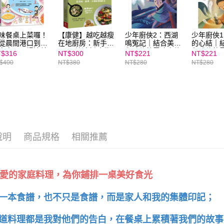
https://aft
３．未成
「AFTE
任。
味餐桌上菜囉！
【康健】越吃越瘦
少年廚俠2：西湖
少年廚俠
４．使用「
從晨間港口到溫
在地廚房：新手
鳴冤記｜結合美食
的心結｜
即時審查
家宴，一場連結
OK！快速新陳代
與武俠的冒險之旅
與武俠的
$316
NT$300
NT$221
NT$221
結果請求
洋與土地的食魚
謝飲食，最美味、
$400
NT$380
NT$280
NT$280
５．嚴禁
育大冒險！
簡單、方便的實踐
形，恩沛
指引｜親子家庭嚴
選館
動。
說明
商品規格
相關推薦
道愛的家庭料理，為你鋪排一桌美好食光
一本食譜，也不只是食譜，而是家人和我的集體印記；
道料理都是我對他們的告白，在餐桌上累積著我們的故事