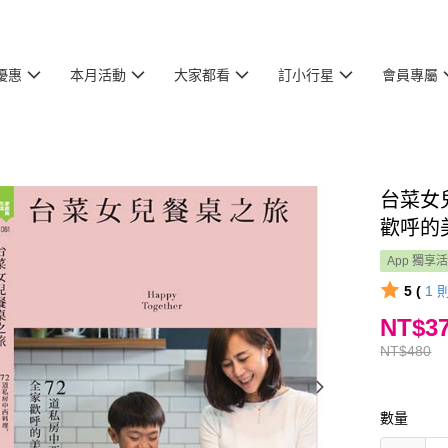
優惠
本月活動
大家都看
訂小行星
會員專屬
台菜女
歡呼的
App 獨享
5 (
1
NT$3
NT$480
數量