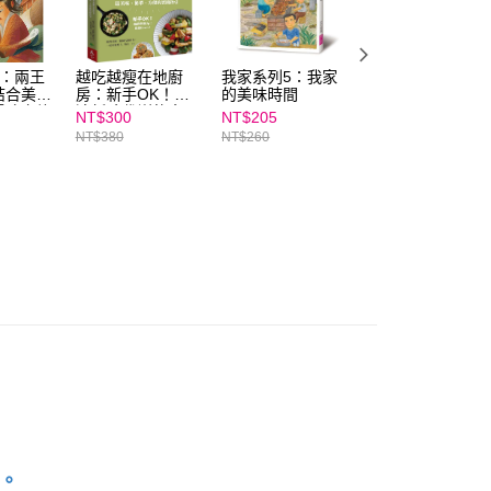
ee.tw/terms/#terms3
年的使用者請事先徵得法定代理人或監護人之同意方可使用
E先享後付」，若未經同意申辦者引起之損失，本公司不負相關責
1：兩王
越吃越瘦在地廚
我家系列5：我家
少年廚俠3：消失
AFTEE先享後付」時，將依據個別帳號之用戶狀況，依本公司
結合美食
房：新手OK！快
的美味時間
的魔石｜結合美食
核予不同之上限額度；若仍有額度不足之情形，本公司將視審查
冒險之旅
速新陳代謝飲食，
與武俠的冒險之旅
NT$300
NT$205
NT$221
用戶進行身份認證。
最美味、簡單、方
NT$380
NT$260
NT$280
一人註冊多個帳號或使用他人資訊註冊。若發現惡意使用之情
便的實踐指引
科技股份有限公司將有權停止該用戶之使用額度並採取法律行
。