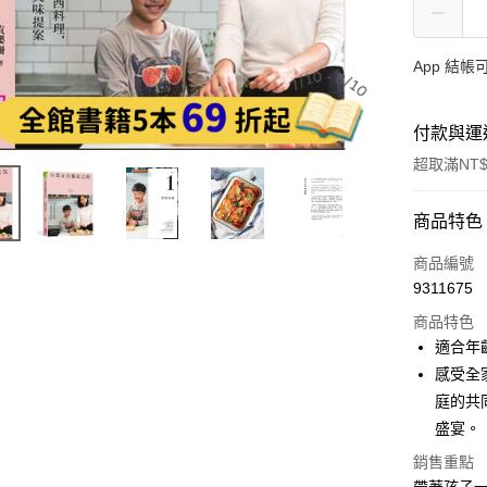
App 結
付款與運
超取滿NT$
付款方式
商品特色
信用卡一
商品編號
9311675
LINE Pay
商品特色
Apple Pay
適合年
感受全
大哥付你
庭的共
相關說明
【大哥付
盛宴。
AFTEE先
1.本服務
銷售重點
2.付款方
相關說明
流程，驗