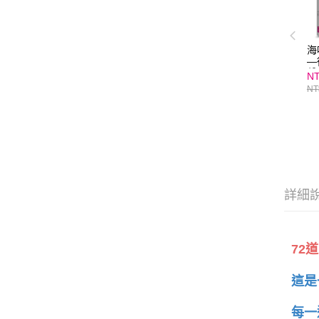
海
—
馨
NT
海
NT
教
詳細
72
這是
每一