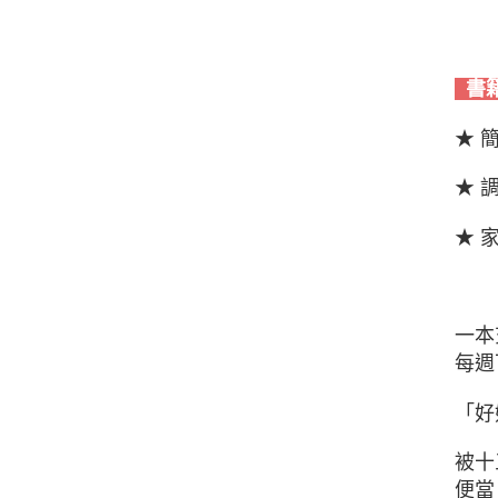
書
★ 
★ 
★ 
一本
每週
「好
被十
便當