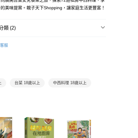
一同展開台菜女兒餐桌之旅，探索72道私房中西料理，享
FTEE先享後付」】
。
先享後付是「在收到商品之後才付款」的支付方式。 讓您購物簡單
的美味提案。親子天下Shopping，讓家庭生活更豐富！
准額度、可分期數及費用金額請依後續交易確認頁面所載為準。
心！
立30分鐘內，如未前往確認交易或遇審核未通過，訂單將自動取
：不需註冊會員、不需綁卡、不需儲值。
「轉專審核」未通過狀況，表示未達大哥付你分期系統評分，恕
：只要手機號碼，簡訊認證，即可結帳。
類 (2)
評估內容。
：先確認商品／服務後，再付款。
式說明】
家取貨
項不併入電信帳單，「大哥付你分期」於每月結算日後寄送繳費提
家庭與生活
家庭生活
EE先享後付」結帳流程】
客服
0，滿NT$800(含以上)免運費
方式選擇「AFTEE先享後付」後，將跳轉至「AFTEE先享後
館
訊連結打開帳單後，可選擇「超商條碼／台灣大直營門市／銀行轉
親子天下Podcast
家庭經理人
頁面，進行簡訊認證並確認金額後，即可完成結帳。
付／iPASS MONEY」等通路繳費。
1取貨
成立數日內，您將收到繳費通知簡訊。
費通知簡訊後14天內，點擊此簡訊中的連結，可透過四大超商
0，滿NT$800(含以上)免運費
項】
網路銀行／等多元方式進行付款，方視為交易完成。
係由「台灣大哥大股份有限公司」（以下簡稱本公司）所提供，讓
：結帳手續完成當下不需立刻繳費，但若您需要取消訂單，請聯
郵寄 (不適用離島、海外及郵局i郵箱)
易時，得透過本服務購買商品或服務，並由商店將買賣／分期付
的店家。未經商家同意取消之訂單仍視為有效，需透過AFTEE
上
台菜 18歲以上
中西料理 18歲以上
金債權讓與本公司後，依約使用本公司帳單繳交帳款。
繳納相關費用。
0，滿NT$800(含以上)免運費
意付款使用「大哥付你分期」之契約關係目的，商店將以您的個人
否成功請以「AFTEE先享後付 」之結帳頁面顯示為準，若有關於
含姓名、電話或地址）提供予台灣大哥大進項蒐集、處理及利
功／繳費後需取消欲退款等相關疑問，請聯繫「AFTEE先享後
（澎湖、金門、馬祖、小琉球；不適用於郵局i郵箱）
公司與您本人進行分期帳單所需資料之確認、核對及更正。
援中心」
https://netprotections.freshdesk.com/support/home
00
戶服務條款，請詳閱以下連結：
https://oppay.tw/userRule
項】
航空運送
查看運費
恩沛科技股份有限公司提供之「AFTEE先享後付」服務完成之
依本服務之必要範圍內提供個人資料，並將交易相關給付款項請
讓予恩沛科技股份有限公司。
個人資料處理事宜，請瀏覽以下網址：