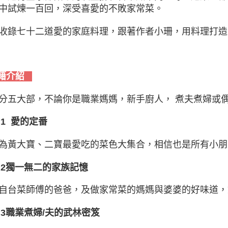
中試煉一百回，深受喜愛的不敗家常菜。
收錄七十二道愛的家庭料理，跟著作者小珊，用料理打造
籍介紹
分五大部，不論你是職業媽媽，新手廚人， 煮夫煮婦或
t 1 愛的定番
為黃大寶、二寶最愛吃的菜色大集合，相信也是所有小朋
rt 2獨一無二的家族記憶
自台菜師傅的爸爸，及做家常菜的媽媽與婆婆的好味道，
rt 3職業煮婦/夫的武林密笈