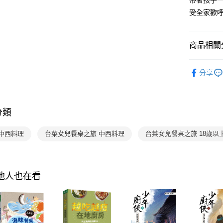
帶著孩子
【關於「A
ATM付款
完成交易
AFTEE
受全家歡呼
3.實際核
便利好安
4.訂單成
１．簡單
消。如遇
２．便利
運送方式
商品相關分
無法說明
３．安心
【繳款方
付款後全
1.分期款
分齡推薦
【「AFT
醒簡訊。
分享
每筆NT$7
１．於結帳
品牌旗艦
2.透過簡
付」結帳
帳／街口支
付款後7-1
２．訂單
３．收到繳
每筆NT$7
【注意事
／ATM／
分類
1.本服務
※ 請注意
國內宅配/
用戶於交
絡購買商品
 中西料理
台菜女兒餐桌之旅 中西料理
台菜女兒餐桌之旅 18歲以
款買賣價
先享後付
每筆NT$7
2.基於同
※ 交易是
資料（包
是否繳費成
離島宅配
用，由本
付客戶支
每筆NT$2
3.完整用
其他人也在看
【注意事
海外包裹
１．透過由
交易，需
求債權轉
２．關於