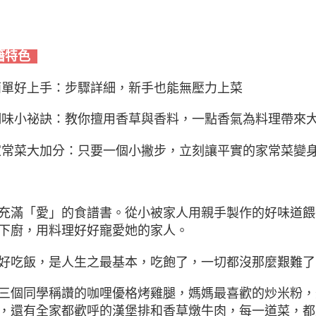
籍特色
簡單好上手：步驟詳細，新手也能無壓力上菜
調味小祕訣：教你擅用香草與香料，一點香氣為料理帶來
家常菜大加分：只要一個小撇步，立刻讓平實的家常菜變
充滿「愛」的食譜書。從小被家人用親手製作的好味道餵
下廚，用料理好好寵愛她的家人。
好吃飯，是人生之最基本，吃飽了，一切都沒那麼艱難了
三個同學稱讚的咖哩優格烤雞腿，媽媽最喜歡的炒米粉，
，還有全家都歡呼的漢堡排和香草燉牛肉，每一道菜，都