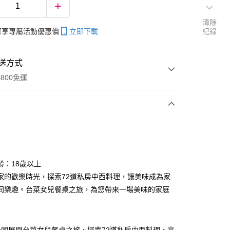
清除
帳可享專屬活動優惠價
立即下載
紀錄
送方式
800免運
次付款
齡：18歲以上
家的歡樂時光，探索72道私房中西料理，讓美味成為家
分期
同樂趣。台菜女兒餐桌之旅，為您帶來一場美味的家庭
你分期使用說明】
享後付
由台灣大哥大提供，台灣大哥大用戶可立即使用無須另外申請。
式選擇「大哥付你分期」，訂單成立後會自動跳轉到大哥付的交易
證手機門號後，選擇欲分期的期數、繳款截止日，確認付款後即