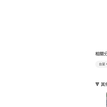
相關
台菜
🔻 