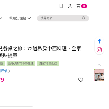
0
爸媽知識站
兒餐桌之旅：72道私房中西料理，全家
美味提案
活動
超取滿NT$800免運
國家/地區配送
則評價
)
79