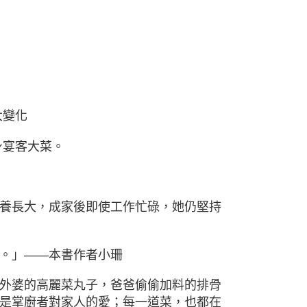
大變化
身宴客大菜。
養長大，成家後即使工作忙碌，她仍堅持
。」——本書作者小珊
外婆的高麗菜丸子，爸爸偷偷加料的排骨
是掌廚者對家人的愛；每一道菜，也都在